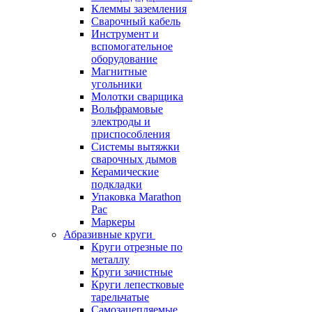
Клеммы заземления
Сварочный кабель
Инструмент и
вспомогательное
оборудование
Магнитные
угольники
Молотки сварщика
Вольфрамовые
электроды и
приспособления
Системы вытяжки
сварочных дымов
Керамические
подкладки
Упаковка Marathon
Pac
Маркеры
Абразивные круги
Круги отрезные по
металлу
Круги зачистные
Круги лепестковые
тарельчатые
Самозацепляемые