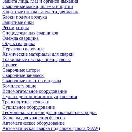
Защита лица, глаз и органов дыхания
Сварочные маски, шлемы и щитки
Защитные стекла, запчасти для масок
Блоки подачи воздуха
Защитные очки
Респираторы
Спецодежда для сварщиков
Одежда сварщика
Обувь сварщика
Перчатки сварочные
Химические материалы для сварки
Травильные пасты, спреи, флюсы
Прочее
Сварочные шторы
Сварочные занавесы
Сварочные полотна и одеяла
Комплектующие
Вспомогательное оборудование
Пульты дистанционного управления
Транспортные тележки
Сушильное оборудование
Термопеналы и печи для прокалки электродов
Бункеры для хранения флюсов
Автоматическое оборудование
Автоматическая сварка под слоем флюса (SAW)