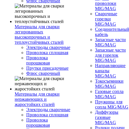
Флюс сварочный
проволоки
MIG/MAG
Сварочные
горелки
MIG/MAG
Материалы для сварки
Соединительны
легированных
кабель
высокопрочных и
Запасные части
теплоустойчивых сталей
MIG/MAG
Электроды сварочные
Запасные части
Проволока сплошная
для горелок
Проволока
MIG/MAG
порошковая
Направляющие
Прутки присадочные
каналы
Флюс сварочный
MIG/MAG
Токосъемники
MIG/MAG
Газовые сопла
Материалы для сварки
MIG/MAG
нержавеющих и
Пружины для
жаростойких сталей
сопла MIG/MAG
Электроды сварочные
Диффузоры
Проволока сплошная
газовые
Проволока
MIG/MAG
порошковая
Ролики подачи