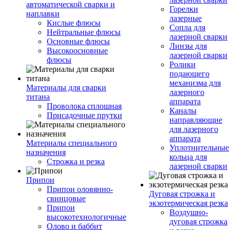
автоматической сварки и
Горелки
наплавки
лазерные
Кислые флюсы
Сопла для
Нейтральные флюсы
лазерной сварки
Основные флюсы
Линзы для
Высокоосновные
лазерной сварки
флюсы
Ролики
подающего
механизма для
Материалы для сварки
лазерного
титана
аппарата
Проволока сплошная
Каналы
Присадочные прутки
направляющие
для лазерного
аппарата
Материалы специального
Уплотнительные
назначения
кольца для
Строжка и резка
лазерной сварки
Припои
Припои оловянно-
Дуговая строжка и
свинцовые
экзотермическая резка
Припои
Воздушно-
высокотехнологичные
дуговая строжка
Олово и баббит