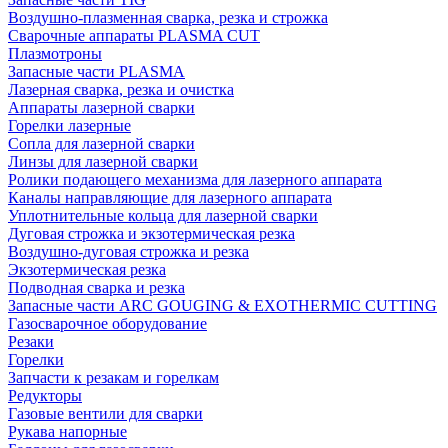
Воздушно-плазменная сварка, резка и строжка
Сварочные аппараты PLASMA CUT
Плазмотроны
Запасные части PLASMA
Лазерная сварка, резка и очистка
Аппараты лазерной сварки
Горелки лазерные
Сопла для лазерной сварки
Линзы для лазерной сварки
Ролики подающего механизма для лазерного аппарата
Каналы направляющие для лазерного аппарата
Уплотнительные кольца для лазерной сварки
Дуговая строжка и экзотермическая резка
Воздушно-дуговая строжка и резка
Экзотермическая резка
Подводная сварка и резка
Запасные части ARC GOUGING & EXOTHERMIC CUTTING
Газосварочное оборудование
Резаки
Горелки
Запчасти к резакам и горелкам
Редукторы
Газовые вентили для сварки
Рукава напорные