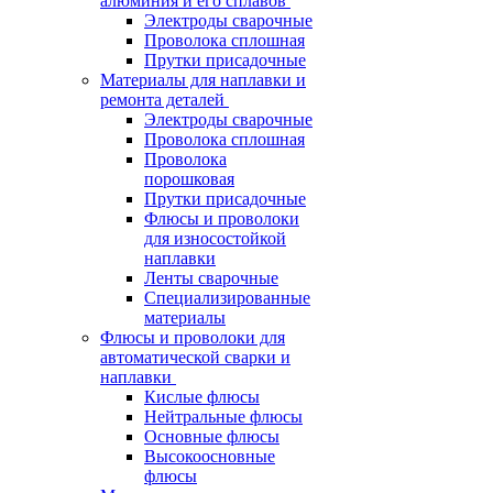
алюминия и его сплавов
Электроды сварочные
Проволока сплошная
Прутки присадочные
Материалы для наплавки и
ремонта деталей
Электроды сварочные
Проволока сплошная
Проволока
порошковая
Прутки присадочные
Флюсы и проволоки
для износостойкой
наплавки
Ленты сварочные
Специализированные
материалы
Флюсы и проволоки для
автоматической сварки и
наплавки
Кислые флюсы
Нейтральные флюсы
Основные флюсы
Высокоосновные
флюсы