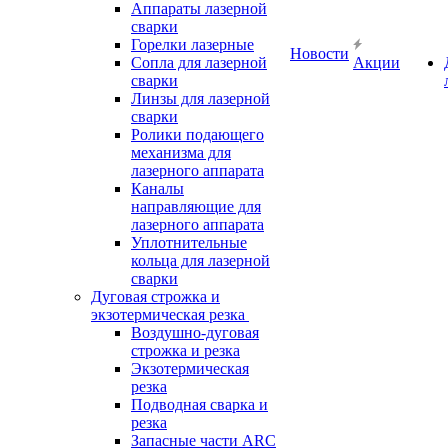
Аппараты лазерной
сварки
Горелки лазерные
Новости
Сопла для лазерной
Акции
сварки
Линзы для лазерной
сварки
Ролики подающего
механизма для
лазерного аппарата
Каналы
направляющие для
лазерного аппарата
Уплотнительные
кольца для лазерной
сварки
Дуговая строжка и
экзотермическая резка
Воздушно-дуговая
строжка и резка
Экзотермическая
резка
Подводная сварка и
резка
Запасные части ARC