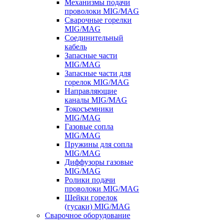
Механизмы подачи
проволоки MIG/MAG
Сварочные горелки
MIG/MAG
Соединительный
кабель
Запасные части
MIG/MAG
Запасные части для
горелок MIG/MAG
Направляющие
каналы MIG/MAG
Токосъемники
MIG/MAG
Газовые сопла
MIG/MAG
Пружины для сопла
MIG/MAG
Диффузоры газовые
MIG/MAG
Ролики подачи
проволоки MIG/MAG
Шейки горелок
(гусаки) MIG/MAG
Сварочное оборудование