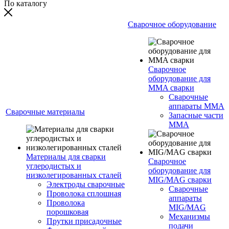
По каталогу
Сварочное оборудование
Сварочное
оборудование для
MMA сварки
Сварочные
аппараты MMA
Сварочные материалы
Запасные части
MMA
Материалы для сварки
Сварочное
углеродистых и
оборудование для
низколегированных сталей
MIG/MAG сварки
Электроды сварочные
Сварочные
Проволока сплошная
аппараты
Проволока
MIG/MAG
порошковая
Механизмы
Прутки присадочные
подачи