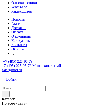
Одноклассники
WhatsApp
Яндекс.Дзен
Новости
Акции
Доставка
Оплата
О компании
Как купить
Контакты
Обзоры
...
+7 (495) 225-95-78
+7 (495) 225-95-78
Многоканальный
sale@ktnd.ru
Войти
Каталог
По всему сайту