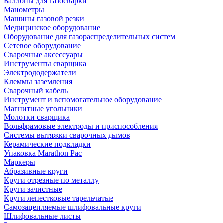
Баллоны для газосварки
Манометры
Машины газовой резки
Медицинское оборудование
Оборудование для газораспределительных систем
Сетевое оборудование
Сварочные аксессуары
Инструменты сварщика
Электрододержатели
Клеммы заземления
Сварочный кабель
Инструмент и вспомогательное оборудование
Магнитные угольники
Молотки сварщика
Вольфрамовые электроды и приспособления
Системы вытяжки сварочных дымов
Керамические подкладки
Упаковка Marathon Pac
Маркеры
Абразивные круги
Круги отрезные по металлу
Круги зачистные
Круги лепестковые тарельчатые
Самозацепляемые шлифовальные круги
Шлифовальные листы