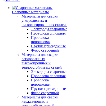
Сварочные материалы
Материалы для сварки
углеродистых и
низколегированных сталей
Электроды сварочные
Проволока сплошная
Проволока
порошковая
Прутки присадочные
Флюс сварочный
Материалы для сварки
легированных
высокопрочных и
теплоустойчивых сталей
Электроды сварочные
Проволока сплошная
Проволока
порошковая
Прутки присадочные
Флюс сварочный
Материалы для сварки
нержавеющих и
жаростойких сталей