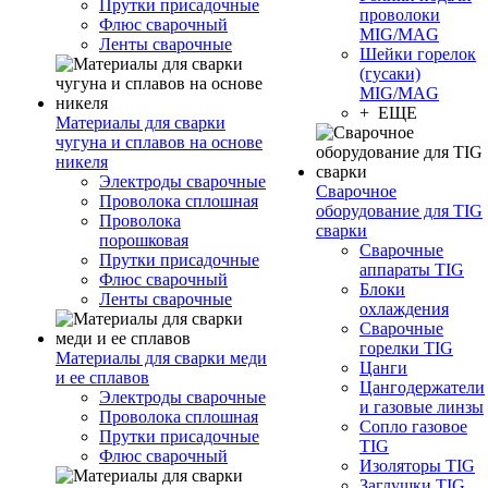
Прутки присадочные
проволоки
Флюс сварочный
MIG/MAG
Ленты сварочные
Шейки горелок
(гусаки)
MIG/MAG
+ ЕЩЕ
Материалы для сварки
чугуна и сплавов на основе
никеля
Электроды сварочные
Сварочное
Проволока сплошная
оборудование для TIG
Проволока
сварки
порошковая
Сварочные
Прутки присадочные
аппараты TIG
Флюс сварочный
Блоки
Ленты сварочные
охлаждения
Сварочные
горелки TIG
Материалы для сварки меди
Цанги
и ее сплавов
Цангодержатели
Электроды сварочные
и газовые линзы
Проволока сплошная
Сопло газовое
Прутки присадочные
TIG
Флюс сварочный
Изоляторы TIG
Заглушки TIG