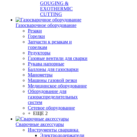
GOUGING &
EXOTHERMIC
CUTTING
Газосварочное оборудование
Резаки
Горелки
Запчасти к резакам и
горелкам
Редукторы
Газовые вентили для сварки
Рукава напорные
Баллоны для газосварки
Манометры
Машины газовой резки
Медицинское оборудование
Оборудование для
газораспределительных
систем
Сетевое оборудование
+ ЕЩЕ 2
Сварочные аксессуары
Инструменты сварщика
Электрододержатели