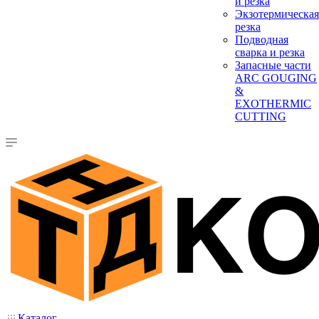
и резка
Экзотермическая
резка
Подводная
сварка и резка
Запасные части
ARC GOUGING
&
EXOTHERMIC
CUTTING
Каталог