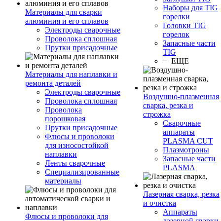
Наборы для TIG
Материалы для сварки
горелки
алюминия и его сплавов
Головки TIG
Электроды сварочные
горелок
Проволока сплошная
Запасные части
Прутки присадочные
TIG
+ ЕЩЕ
Материалы для наплавки и
ремонта деталей
Электроды сварочные
Воздушно-плазменная
Проволока сплошная
сварка, резка и
Проволока
строжка
порошковая
Сварочные
Прутки присадочные
аппараты
Флюсы и проволоки
PLASMA CUT
для износостойкой
Плазмотроны
наплавки
Запасные части
Ленты сварочные
PLASMA
Специализированные
материалы
Лазерная сварка, резка
и очистка
Аппараты
Флюсы и проволоки для
лазерной сварки