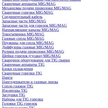
Сварочные аппараты MIG/MAG
Механизмы подачи проволоки MIG/MAG
Сварочные горелки MIG/MAG
Соединительный кабель
Запасные части MIG/MAG
Запасные части для горелок MIG/MAG
Направляющие каналы MIG/MAG
Токосъемники MIG/MAG
Газовые сопла MIG/MAG
Пружины для сопла MIG/MAG
Диффузоры газовые MIG/MAG
Ролики подачи проволоки MIG/MAG
Шейки горелок (гусаки) MIG/MAG
Сварочное оборудование для TIG сварки
Сварочные аппараты TIG
Блоки охлаждения
Сварочные горелки TIG
Цанги
Цангодержатели и газовые линзы
Сопло газовое TIG
Изоляторы TIG
Заглушки TIG
Наборы для TIG горелки
Головки TIG горелок
Запасные части TIG