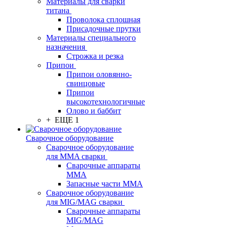
Материалы для сварки
титана
Проволока сплошная
Присадочные прутки
Материалы специального
назначения
Строжка и резка
Припои
Припои оловянно-
свинцовые
Припои
высокотехнологичные
Олово и баббит
+ ЕЩЕ 1
Сварочное оборудование
Сварочное оборудование
для MMA сварки
Сварочные аппараты
MMA
Запасные части MMA
Сварочное оборудование
для MIG/MAG сварки
Сварочные аппараты
MIG/MAG