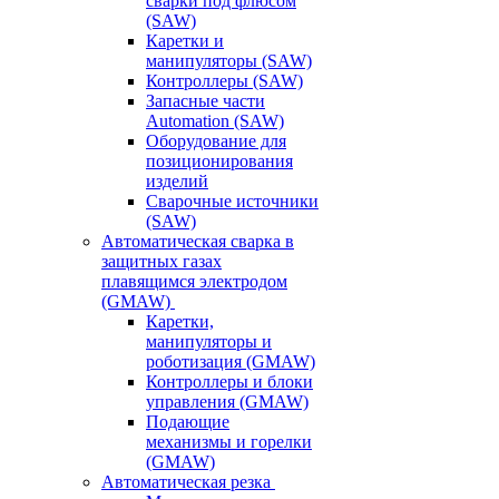
сварки под флюсом
(SAW)
Каретки и
манипуляторы (SAW)
Контроллеры (SAW)
Запасные части
Automation (SAW)
Оборудование для
позиционирования
изделий
Сварочные источники
(SAW)
Автоматическая сварка в
защитных газах
плавящимся электродом
(GMAW)
Каретки,
манипуляторы и
роботизация (GMAW)
Контроллеры и блоки
управления (GMAW)
Подающие
механизмы и горелки
(GMAW)
Автоматическая резка