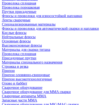
Проволока сплошная
Проволока порошковая
Прутки присадочные
Флюсы и проволоки для износостойкой наплавки
Ленты сварочные
Специализированные материалы
Флюсы и проволоки для автоматической сварки и наплавки
Кислые флюсы
Нейтральные флюсы
Основные флюсы
Высокоосновные флюсы
Материалы для сварки титана
Проволока сплошная
Присадочные прутки
Материалы специального назначения
Строжка и резка
Припои
Припои оловянно-свинцовые
Припои высокотехнологичные
Олово и баббит
Сварочное оборудование
Сварочное оборудование для MMA сварки
Сварочные аппараты MMA
Запасные части MMA
Сварочное оборудование для MIG/MAG сварки