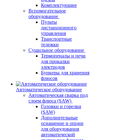
Комплектующие
Вспомогательное
оборудование
Пульты
дистанционного
управления
Транспортные
тележки
Сушильное оборудование
Термопеналы и печи
для прокалки
электродов
Бункеры для хранения
флюсов
Автоматическое оборудование
Автоматическая сварка под
слоем флюса (SAW)
Головки и горелки
(SAW)
Дополнительные
оснащение и опции
для оборудования
автоматической