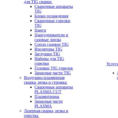
для TIG сварки
Сварочные аппараты
TIG
Блоки охлаждения
Сварочные горелки
TIG
Цанги
Цангодержатели и
газовые линзы
Сопло газовое TIG
Изоляторы TIG
Заглушки TIG
Наборы для TIG
горелки
Услуг
Головки TIG горелок
Запасные части TIG
Воздушно-плазменная
сварка, резка и строжка
Сварочные аппараты
PLASMA CUT
Плазмотроны
Запасные части
PLASMA
Лазерная сварка, резка и
очистка