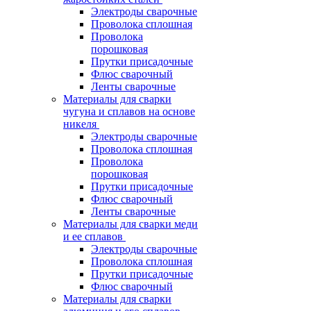
Электроды сварочные
Проволока сплошная
Проволока
порошковая
Прутки присадочные
Флюс сварочный
Ленты сварочные
Материалы для сварки
чугуна и сплавов на основе
никеля
Электроды сварочные
Проволока сплошная
Проволока
порошковая
Прутки присадочные
Флюс сварочный
Ленты сварочные
Материалы для сварки меди
и ее сплавов
Электроды сварочные
Проволока сплошная
Прутки присадочные
Флюс сварочный
Материалы для сварки