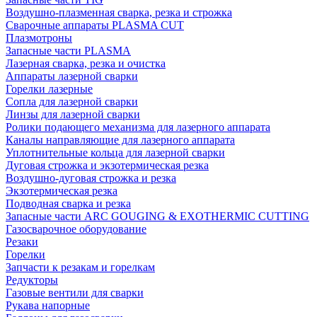
Воздушно-плазменная сварка, резка и строжка
Сварочные аппараты PLASMA CUT
Плазмотроны
Запасные части PLASMA
Лазерная сварка, резка и очистка
Аппараты лазерной сварки
Горелки лазерные
Сопла для лазерной сварки
Линзы для лазерной сварки
Ролики подающего механизма для лазерного аппарата
Каналы направляющие для лазерного аппарата
Уплотнительные кольца для лазерной сварки
Дуговая строжка и экзотермическая резка
Воздушно-дуговая строжка и резка
Экзотермическая резка
Подводная сварка и резка
Запасные части ARC GOUGING & EXOTHERMIC CUTTING
Газосварочное оборудование
Резаки
Горелки
Запчасти к резакам и горелкам
Редукторы
Газовые вентили для сварки
Рукава напорные