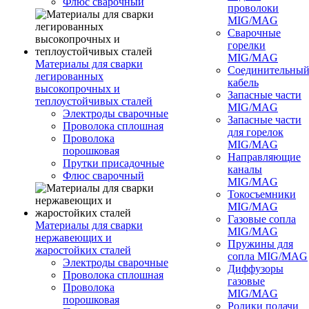
Флюс сварочный
проволоки
MIG/MAG
Сварочные
горелки
MIG/MAG
Материалы для сварки
Соединительны
легированных
кабель
высокопрочных и
Запасные части
теплоустойчивых сталей
MIG/MAG
Электроды сварочные
Запасные части
Проволока сплошная
для горелок
Проволока
MIG/MAG
порошковая
Направляющие
Прутки присадочные
каналы
Флюс сварочный
MIG/MAG
Токосъемники
MIG/MAG
Газовые сопла
Материалы для сварки
MIG/MAG
нержавеющих и
Пружины для
жаростойких сталей
сопла MIG/MAG
Электроды сварочные
Диффузоры
Проволока сплошная
газовые
Проволока
MIG/MAG
порошковая
Ролики подачи