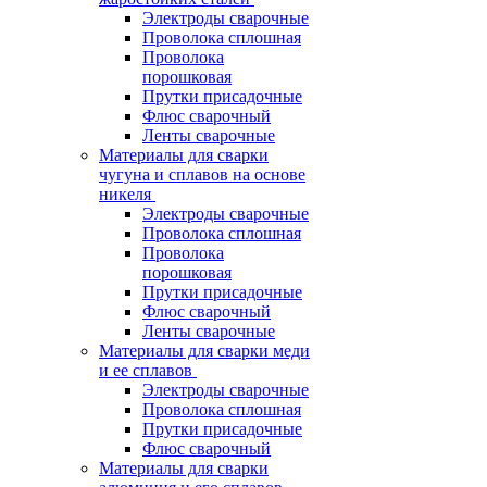
Электроды сварочные
Проволока сплошная
Проволока
порошковая
Прутки присадочные
Флюс сварочный
Ленты сварочные
Материалы для сварки
чугуна и сплавов на основе
никеля
Электроды сварочные
Проволока сплошная
Проволока
порошковая
Прутки присадочные
Флюс сварочный
Ленты сварочные
Материалы для сварки меди
и ее сплавов
Электроды сварочные
Проволока сплошная
Прутки присадочные
Флюс сварочный
Материалы для сварки