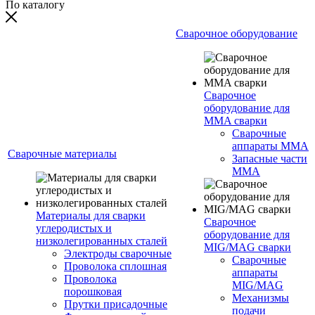
По каталогу
Сварочное оборудование
Сварочное
оборудование для
MMA сварки
Сварочные
аппараты MMA
Сварочные материалы
Запасные части
MMA
Материалы для сварки
Сварочное
углеродистых и
оборудование для
низколегированных сталей
MIG/MAG сварки
Электроды сварочные
Сварочные
Проволока сплошная
аппараты
Проволока
MIG/MAG
порошковая
Механизмы
Прутки присадочные
подачи