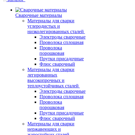
Сварочные материалы
Материалы для сварки
углеродистых и
низколегированных сталей
Электроды сварочные
Проволока сплошная
Проволока
порошковая
Прутки присадочные
Флюс сварочный
Материалы для сварки
легированных
высокопрочных и
теплоустойчивых сталей
Электроды сварочные
Проволока сплошная
Проволока
порошковая
Прутки присадочные
Флюс сварочный
Материалы для сварки
нержавеющих и
жаростойких сталей