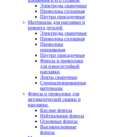
алюминия и его сплавов
Электроды сварочные
Проволока сплошная
Прутки присадочные
Материалы для наплавки и
ремонта деталей
Электроды сварочные
Проволока сплошная
Проволока
порошковая
Прутки присадочные
Флюсы и проволоки
для износостойкой
наплавки
Ленты сварочные
Специализированные
материалы
Флюсы и проволоки для
автоматической сварки и
наплавки
Кислые флюсы
Нейтральные флюсы
Основные флюсы
Высокоосновные
флюсы