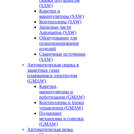
сварки под флюсом
(SAW)
Каретки и
манипуляторы (SAW)
Контроллеры (SAW)
Запасные части
Automation (SAW)
Оборудование для
позиционирования
изделий
Сварочные источники
(SAW)
Автоматическая сварка в
защитных газах
плавящимся электродом
(GMAW)
Каретки,
манипуляторы и
роботизация (GMAW)
Контроллеры и блоки
управления (GMAW)
Подающие
механизмы и горелки
(GMAW)
Автоматическая резка