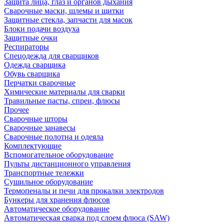
Защита лица, глаз и органов дыхания
Сварочные маски, шлемы и щитки
Защитные стекла, запчасти для масок
Блоки подачи воздуха
Защитные очки
Респираторы
Спецодежда для сварщиков
Одежда сварщика
Обувь сварщика
Перчатки сварочные
Химические материалы для сварки
Травильные пасты, спреи, флюсы
Прочее
Сварочные шторы
Сварочные занавесы
Сварочные полотна и одеяла
Комплектующие
Вспомогательное оборудование
Пульты дистанционного управления
Транспортные тележки
Сушильное оборудование
Термопеналы и печи для прокалки электродов
Бункеры для хранения флюсов
Автоматическое оборудование
Автоматическая сварка под слоем флюса (SAW)