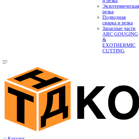
и резка
Экзотермическая
резка
Подводная
сварка и резка
Запасные части
ARC GOUGING
&
EXOTHERMIC
CUTTING
Каталог