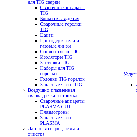
для TIG сварки
Сварочные аппараты
TIG
Блоки охлаждения
Сварочные горелки
TIG
Цанги
Цангодержатели и
газовые линзы
Сопло газовое TIG
Изоляторы TIG
Заглушки TIG
Наборы для TIG
горелки
Услуг
Головки TIG горелок
Запасные части TIG
Воздушно-плазменная
сварка, резка и строжка
Сварочные аппараты
PLASMA CUT
Плазмотроны
Запасные части
PLASMA
Лазерная сварка, резка и
очистка