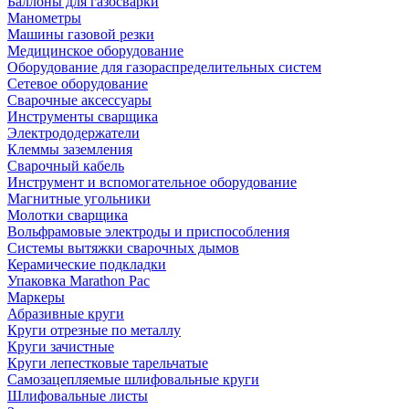
Баллоны для газосварки
Манометры
Машины газовой резки
Медицинское оборудование
Оборудование для газораспределительных систем
Сетевое оборудование
Сварочные аксессуары
Инструменты сварщика
Электрододержатели
Клеммы заземления
Сварочный кабель
Инструмент и вспомогательное оборудование
Магнитные угольники
Молотки сварщика
Вольфрамовые электроды и приспособления
Системы вытяжки сварочных дымов
Керамические подкладки
Упаковка Marathon Pac
Маркеры
Абразивные круги
Круги отрезные по металлу
Круги зачистные
Круги лепестковые тарельчатые
Самозацепляемые шлифовальные круги
Шлифовальные листы