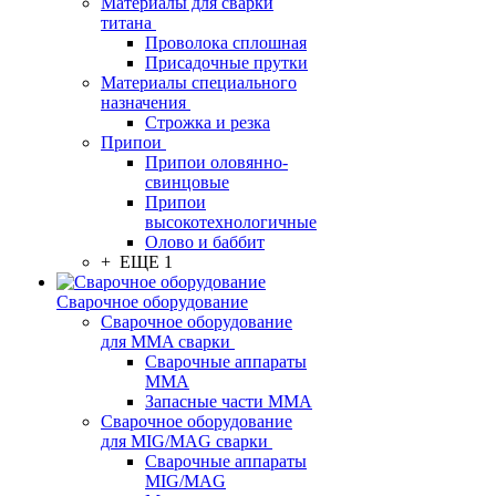
Материалы для сварки
титана
Проволока сплошная
Присадочные прутки
Материалы специального
назначения
Строжка и резка
Припои
Припои оловянно-
свинцовые
Припои
высокотехнологичные
Олово и баббит
+ ЕЩЕ 1
Сварочное оборудование
Сварочное оборудование
для MMA сварки
Сварочные аппараты
MMA
Запасные части MMA
Сварочное оборудование
для MIG/MAG сварки
Сварочные аппараты
MIG/MAG