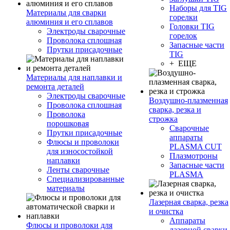
Наборы для TIG
Материалы для сварки
горелки
алюминия и его сплавов
Головки TIG
Электроды сварочные
горелок
Проволока сплошная
Запасные части
Прутки присадочные
TIG
+ ЕЩЕ
Материалы для наплавки и
ремонта деталей
Электроды сварочные
Воздушно-плазменная
Проволока сплошная
сварка, резка и
Проволока
строжка
порошковая
Сварочные
Прутки присадочные
аппараты
Флюсы и проволоки
PLASMA CUT
для износостойкой
Плазмотроны
наплавки
Запасные части
Ленты сварочные
PLASMA
Специализированные
материалы
Лазерная сварка, резка
и очистка
Аппараты
Флюсы и проволоки для
лазерной сварки