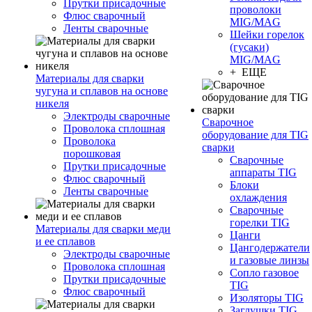
Прутки присадочные
проволоки
Флюс сварочный
MIG/MAG
Ленты сварочные
Шейки горелок
(гусаки)
MIG/MAG
+ ЕЩЕ
Материалы для сварки
чугуна и сплавов на основе
никеля
Электроды сварочные
Сварочное
Проволока сплошная
оборудование для TIG
Проволока
сварки
порошковая
Сварочные
Прутки присадочные
аппараты TIG
Флюс сварочный
Блоки
Ленты сварочные
охлаждения
Сварочные
горелки TIG
Материалы для сварки меди
Цанги
и ее сплавов
Цангодержатели
Электроды сварочные
и газовые линзы
Проволока сплошная
Сопло газовое
Прутки присадочные
TIG
Флюс сварочный
Изоляторы TIG
Заглушки TIG