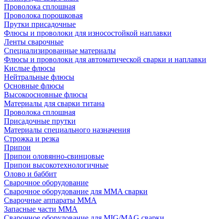
Проволока сплошная
Проволока порошковая
Прутки присадочные
Флюсы и проволоки для износостойкой наплавки
Ленты сварочные
Специализированные материалы
Флюсы и проволоки для автоматической сварки и наплавки
Кислые флюсы
Нейтральные флюсы
Основные флюсы
Высокоосновные флюсы
Материалы для сварки титана
Проволока сплошная
Присадочные прутки
Материалы специального назначения
Строжка и резка
Припои
Припои оловянно-свинцовые
Припои высокотехнологичные
Олово и баббит
Сварочное оборудование
Сварочное оборудование для MMA сварки
Сварочные аппараты MMA
Запасные части MMA
Сварочное оборудование для MIG/MAG сварки