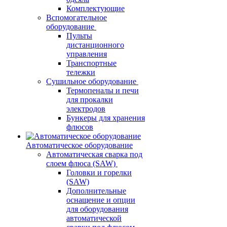
Комплектующие
Вспомогательное
оборудование
Пульты
дистанционного
управления
Транспортные
тележки
Сушильное оборудование
Термопеналы и печи
для прокалки
электродов
Бункеры для хранения
флюсов
Автоматическое оборудование
Автоматическая сварка под
слоем флюса (SAW)
Головки и горелки
(SAW)
Дополнительные
оснащение и опции
для оборудования
автоматической