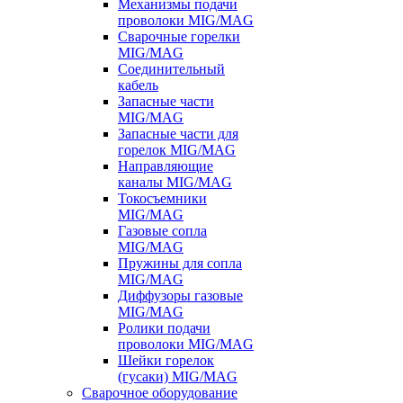
Механизмы подачи
проволоки MIG/MAG
Сварочные горелки
MIG/MAG
Соединительный
кабель
Запасные части
MIG/MAG
Запасные части для
горелок MIG/MAG
Направляющие
каналы MIG/MAG
Токосъемники
MIG/MAG
Газовые сопла
MIG/MAG
Пружины для сопла
MIG/MAG
Диффузоры газовые
MIG/MAG
Ролики подачи
проволоки MIG/MAG
Шейки горелок
(гусаки) MIG/MAG
Сварочное оборудование