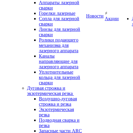
Аппараты лазерной
сварки
Горелки лазерные
Новости
Сопла для лазерной
Акции
сварки
Линзы для лазерной
сварки
Ролики подающего
механизма для
лазерного аппарата
Каналы
направляющие для
лазерного аппарата
Уплотнительные
кольца для лазерной
сварки
Дуговая строжка и
экзотермическая резка
Воздушно-дуговая
строжка и резка
Экзотермическая
резка
Подводная сварка и
резка
Запасные части ARC