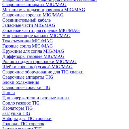
Сварочные аппараты MIG/MAG
Механизмы подачи проволоки MIG/MAG
Сварочные горелки MIG/MAG
Соединительный кабель
Запасные части MIG/MAG
Запасные части для горелок MIG/MAG
Направляющие каналы MIG/MAG
Токосъемники MIG/MAG
Газовые сопла MIG/MAG
Пружины для сопла MIG/MAG
Диффузоры газовые MIG/MAG
Ролики подачи проволоки MIG/MAG
Шейки горелок (гусаки) MIG/MAG
Сварочное оборудование для TIG сварки
Сварочные аппараты TIG
Блоки охлаждения
Сварочные горелки TIG
Цанги
Цангодержатели и газовые линзы
Сопло газовое TIG
Изоляторы TIG
Заглушки TIG
Наборы для TIG горелки
Головки TIG горелок
Запасные части TIG