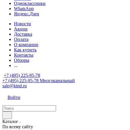
Одноклассники
WhatsApp
Яндекс.Дзен
Новости
Акции
Доставка
Оплата
О компании
Как купить
Контакты
Обзоры
...
+7 (495) 225-95-78
+7 (495) 225-95-78
Многоканальный
sale@ktnd.ru
Войти
Каталог
По всему сайту