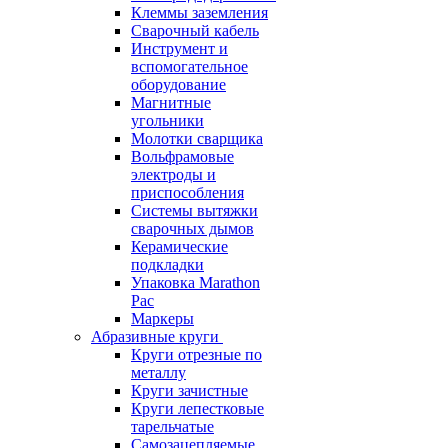
Клеммы заземления
Сварочный кабель
Инструмент и
вспомогательное
оборудование
Магнитные
угольники
Молотки сварщика
Вольфрамовые
электроды и
приспособления
Системы вытяжки
сварочных дымов
Керамические
подкладки
Упаковка Marathon
Pac
Маркеры
Абразивные круги
Круги отрезные по
металлу
Круги зачистные
Круги лепестковые
тарельчатые
Самозацепляемые