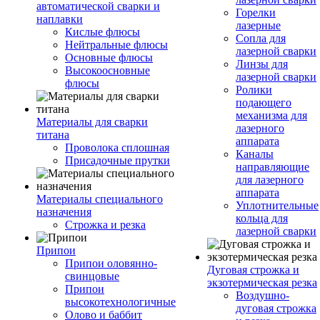
автоматической сварки и
Горелки
наплавки
лазерные
Кислые флюсы
Сопла для
Нейтральные флюсы
лазерной сварки
Основные флюсы
Линзы для
Высокоосновные
лазерной сварки
флюсы
Ролики
подающего
механизма для
Материалы для сварки
лазерного
титана
аппарата
Проволока сплошная
Каналы
Присадочные прутки
направляющие
для лазерного
аппарата
Материалы специального
Уплотнительные
назначения
кольца для
Строжка и резка
лазерной сварки
Припои
Припои оловянно-
Дуговая строжка и
свинцовые
экзотермическая резка
Припои
Воздушно-
высокотехнологичные
дуговая строжка
Олово и баббит