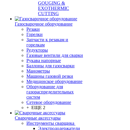
GOUGING &
EXOTHERMIC
CUTTING
Газосварочное оборудование
Резаки
Горелки
Запчасти к резакам и
горелкам
Редукторы
Газовые вентили для сварки
Рукава напорные
Баллоны для газосварки
Манометры
Машины газовой резки
Медицинское оборудование
Оборудование для
газораспределительных
систем
Сетевое оборудование
+ ЕЩЕ 2
Сварочные аксессуары
Инструменты сварщика
Электрододержатели