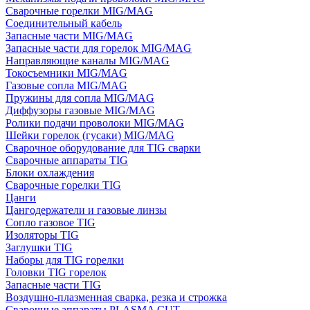
Сварочные горелки MIG/MAG
Соединительный кабель
Запасные части MIG/MAG
Запасные части для горелок MIG/MAG
Направляющие каналы MIG/MAG
Токосъемники MIG/MAG
Газовые сопла MIG/MAG
Пружины для сопла MIG/MAG
Диффузоры газовые MIG/MAG
Ролики подачи проволоки MIG/MAG
Шейки горелок (гусаки) MIG/MAG
Сварочное оборудование для TIG сварки
Сварочные аппараты TIG
Блоки охлаждения
Сварочные горелки TIG
Цанги
Цангодержатели и газовые линзы
Сопло газовое TIG
Изоляторы TIG
Заглушки TIG
Наборы для TIG горелки
Головки TIG горелок
Запасные части TIG
Воздушно-плазменная сварка, резка и строжка
Сварочные аппараты PLASMA CUT