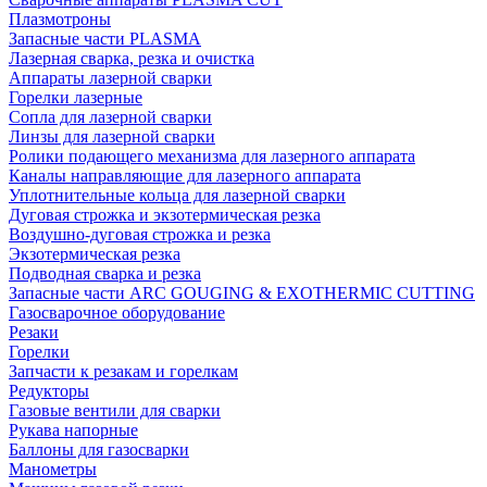
Плазмотроны
Запасные части PLASMA
Лазерная сварка, резка и очистка
Аппараты лазерной сварки
Горелки лазерные
Сопла для лазерной сварки
Линзы для лазерной сварки
Ролики подающего механизма для лазерного аппарата
Каналы направляющие для лазерного аппарата
Уплотнительные кольца для лазерной сварки
Дуговая строжка и экзотермическая резка
Воздушно-дуговая строжка и резка
Экзотермическая резка
Подводная сварка и резка
Запасные части ARC GOUGING & EXOTHERMIC CUTTING
Газосварочное оборудование
Резаки
Горелки
Запчасти к резакам и горелкам
Редукторы
Газовые вентили для сварки
Рукава напорные
Баллоны для газосварки
Манометры