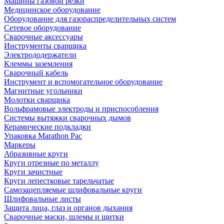
Машины газовой резки
Медицинское оборудование
Оборудование для газораспределительных систем
Сетевое оборудование
Сварочные аксессуары
Инструменты сварщика
Электрододержатели
Клеммы заземления
Сварочный кабель
Инструмент и вспомогательное оборудование
Магнитные угольники
Молотки сварщика
Вольфрамовые электроды и приспособления
Системы вытяжки сварочных дымов
Керамические подкладки
Упаковка Marathon Pac
Маркеры
Абразивные круги
Круги отрезные по металлу
Круги зачистные
Круги лепестковые тарельчатые
Самозацепляемые шлифовальные круги
Шлифовальные листы
Защита лица, глаз и органов дыхания
Сварочные маски, шлемы и щитки