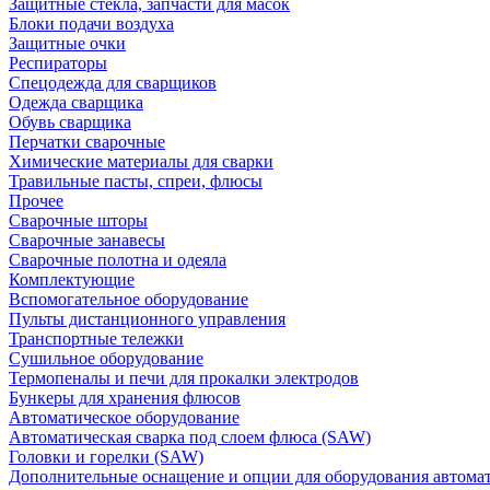
Защитные стекла, запчасти для масок
Блоки подачи воздуха
Защитные очки
Респираторы
Спецодежда для сварщиков
Одежда сварщика
Обувь сварщика
Перчатки сварочные
Химические материалы для сварки
Травильные пасты, спреи, флюсы
Прочее
Сварочные шторы
Сварочные занавесы
Сварочные полотна и одеяла
Комплектующие
Вспомогательное оборудование
Пульты дистанционного управления
Транспортные тележки
Сушильное оборудование
Термопеналы и печи для прокалки электродов
Бункеры для хранения флюсов
Автоматическое оборудование
Автоматическая сварка под слоем флюса (SAW)
Головки и горелки (SAW)
Дополнительные оснащение и опции для оборудования автома