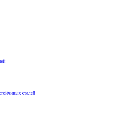
лей
стойчивых сталей