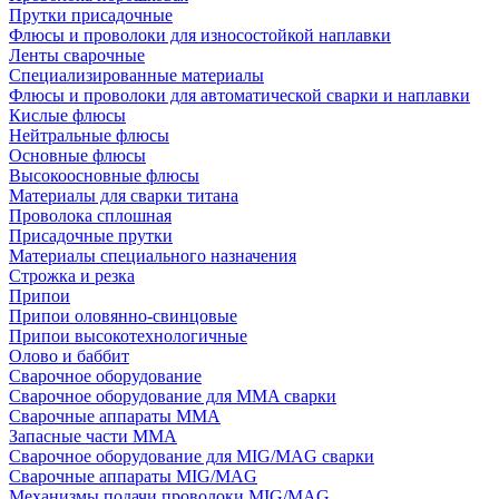
Прутки присадочные
Флюсы и проволоки для износостойкой наплавки
Ленты сварочные
Специализированные материалы
Флюсы и проволоки для автоматической сварки и наплавки
Кислые флюсы
Нейтральные флюсы
Основные флюсы
Высокоосновные флюсы
Материалы для сварки титана
Проволока сплошная
Присадочные прутки
Материалы специального назначения
Строжка и резка
Припои
Припои оловянно-свинцовые
Припои высокотехнологичные
Олово и баббит
Сварочное оборудование
Сварочное оборудование для MMA сварки
Сварочные аппараты MMA
Запасные части MMA
Сварочное оборудование для MIG/MAG сварки
Сварочные аппараты MIG/MAG
Механизмы подачи проволоки MIG/MAG