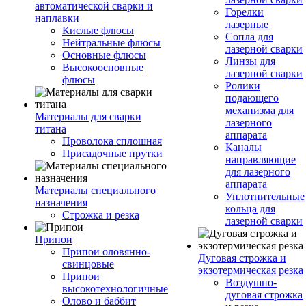
автоматической сварки и
Горелки
наплавки
лазерные
Кислые флюсы
Сопла для
Нейтральные флюсы
лазерной сварки
Основные флюсы
Линзы для
Высокоосновные
лазерной сварки
флюсы
Ролики
подающего
механизма для
Материалы для сварки
лазерного
титана
аппарата
Проволока сплошная
Каналы
Присадочные прутки
направляющие
для лазерного
аппарата
Материалы специального
Уплотнительные
назначения
кольца для
Строжка и резка
лазерной сварки
Припои
Припои оловянно-
Дуговая строжка и
свинцовые
экзотермическая резка
Припои
Воздушно-
высокотехнологичные
дуговая строжка
Олово и баббит