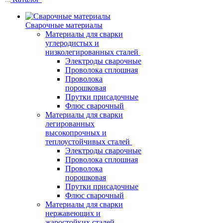
Сварочные материалы
Материалы для сварки
углеродистых и
низколегированных сталей
Электроды сварочные
Проволока сплошная
Проволока
порошковая
Прутки присадочные
Флюс сварочный
Материалы для сварки
легированных
высокопрочных и
теплоустойчивых сталей
Электроды сварочные
Проволока сплошная
Проволока
порошковая
Прутки присадочные
Флюс сварочный
Материалы для сварки
нержавеющих и
жаростойких сталей