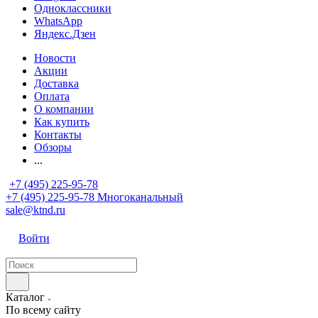
Одноклассники
WhatsApp
Яндекс.Дзен
Новости
Акции
Доставка
Оплата
О компании
Как купить
Контакты
Обзоры
...
+7 (495) 225-95-78
+7 (495) 225-95-78
Многоканальный
sale@ktnd.ru
Войти
Каталог
По всему сайту