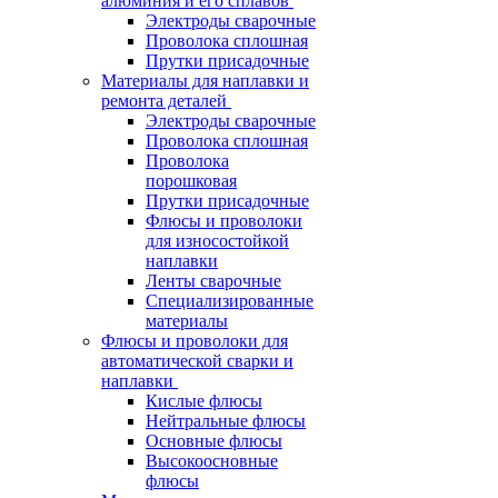
алюминия и его сплавов
Электроды сварочные
Проволока сплошная
Прутки присадочные
Материалы для наплавки и
ремонта деталей
Электроды сварочные
Проволока сплошная
Проволока
порошковая
Прутки присадочные
Флюсы и проволоки
для износостойкой
наплавки
Ленты сварочные
Специализированные
материалы
Флюсы и проволоки для
автоматической сварки и
наплавки
Кислые флюсы
Нейтральные флюсы
Основные флюсы
Высокоосновные
флюсы