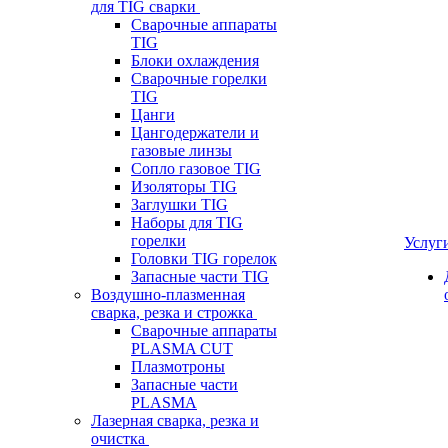
для TIG сварки
Сварочные аппараты
TIG
Блоки охлаждения
Сварочные горелки
TIG
Цанги
Цангодержатели и
газовые линзы
Сопло газовое TIG
Изоляторы TIG
Заглушки TIG
Наборы для TIG
горелки
Услуг
Головки TIG горелок
Запасные части TIG
Воздушно-плазменная
сварка, резка и строжка
Сварочные аппараты
PLASMA CUT
Плазмотроны
Запасные части
PLASMA
Лазерная сварка, резка и
очистка