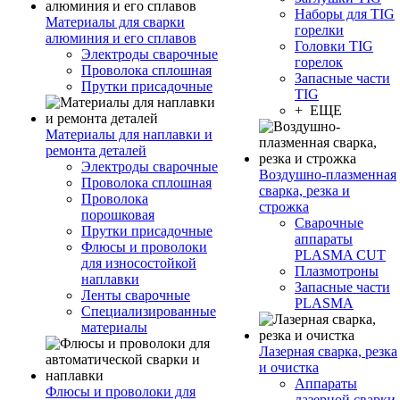
Наборы для TIG
Материалы для сварки
горелки
алюминия и его сплавов
Головки TIG
Электроды сварочные
горелок
Проволока сплошная
Запасные части
Прутки присадочные
TIG
+ ЕЩЕ
Материалы для наплавки и
ремонта деталей
Электроды сварочные
Воздушно-плазменная
Проволока сплошная
сварка, резка и
Проволока
строжка
порошковая
Сварочные
Прутки присадочные
аппараты
Флюсы и проволоки
PLASMA CUT
для износостойкой
Плазмотроны
наплавки
Запасные части
Ленты сварочные
PLASMA
Специализированные
материалы
Лазерная сварка, резка
и очистка
Аппараты
Флюсы и проволоки для
лазерной сварки