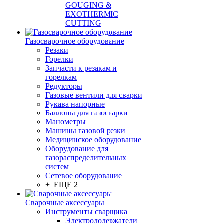
GOUGING &
EXOTHERMIC
CUTTING
Газосварочное оборудование
Резаки
Горелки
Запчасти к резакам и
горелкам
Редукторы
Газовые вентили для сварки
Рукава напорные
Баллоны для газосварки
Манометры
Машины газовой резки
Медицинское оборудование
Оборудование для
газораспределительных
систем
Сетевое оборудование
+ ЕЩЕ 2
Сварочные аксессуары
Инструменты сварщика
Электрододержатели