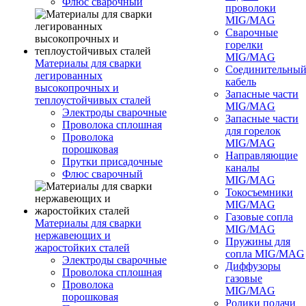
Флюс сварочный
проволоки
MIG/MAG
Сварочные
горелки
MIG/MAG
Материалы для сварки
Соединительны
легированных
кабель
высокопрочных и
Запасные части
теплоустойчивых сталей
MIG/MAG
Электроды сварочные
Запасные части
Проволока сплошная
для горелок
Проволока
MIG/MAG
порошковая
Направляющие
Прутки присадочные
каналы
Флюс сварочный
MIG/MAG
Токосъемники
MIG/MAG
Газовые сопла
Материалы для сварки
MIG/MAG
нержавеющих и
Пружины для
жаростойких сталей
сопла MIG/MAG
Электроды сварочные
Диффузоры
Проволока сплошная
газовые
Проволока
MIG/MAG
порошковая
Ролики подачи