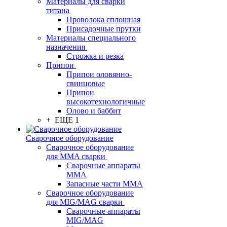
Материалы для сварки
титана
Проволока сплошная
Присадочные прутки
Материалы специального
назначения
Строжка и резка
Припои
Припои оловянно-
свинцовые
Припои
высокотехнологичные
Олово и баббит
+ ЕЩЕ 1
Сварочное оборудование
Сварочное оборудование
для MMA сварки
Сварочные аппараты
MMA
Запасные части MMA
Сварочное оборудование
для MIG/MAG сварки
Сварочные аппараты
MIG/MAG