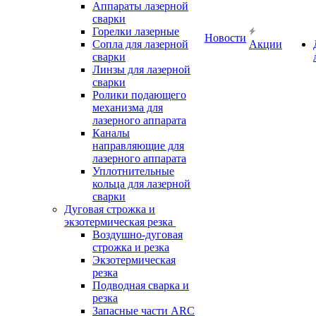
Аппараты лазерной
сварки
Горелки лазерные
Новости
Сопла для лазерной
Акции
сварки
Линзы для лазерной
сварки
Ролики подающего
механизма для
лазерного аппарата
Каналы
направляющие для
лазерного аппарата
Уплотнительные
кольца для лазерной
сварки
Дуговая строжка и
экзотермическая резка
Воздушно-дуговая
строжка и резка
Экзотермическая
резка
Подводная сварка и
резка
Запасные части ARC