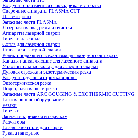
Воздушно-плазменная сварка, резка и строжка
Сварочные аппараты PLASMA CUT
Плазмотроны
Запасные части PLASMA
Лазерная сварка, резка и очистка
Аппараты лазерной сварки
Горелки лазерные
Сопла для лазерной сварки
Линзы для лазерной сварки
Ролики подающего механизма для лазерного аппарата
Каналы направляющие для лазерного аппарата
Уплотнительные кольца для лазерной сварки
Дуговая строжка и экзотермическая резка
Воздушно-дуговая строжка и резка
Экзотермическая резка
Подводная сварка и резка
Запасные части ARC GOUGING & EXOTHERMIC CUTTING
Газосварочное оборудование
Резаки
Горелки
Запчасти к резакам и горелкам
Редукторы
Газовые вентили для сварки
Рукава напорные