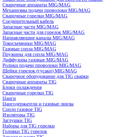
Сварочные аппараты MIG/MAG
Механизмы подачи проволоки MIG/MAG
Сварочные горелки MIG/MAG
Соединительный кабель
Запасные части MIG/MAG
Запасные части для горелок MIG/MAG
Направляющие каналы MIG/MAG
Токосъемники MIG/MAG
Газовые сопла MIG/MAG
Пружины для сопла MIG/MAG
Диффузоры газовые MIG/MAG
Ролики подачи проволоки MIG/MAG
Шейки горелок (гусаки) MIG/MAG
Сварочное оборудование для TIG сварки
Сварочные аппараты TIG
Блоки охлаждения
Сварочные горелки TIG
Цанги
Цангодержатели и газовые линзы
Сопло газовое TIG
Изоляторы TIG
Заглушки TIG
Наборы для TIG горелки
Головки TIG горелок
Запасные части TIG