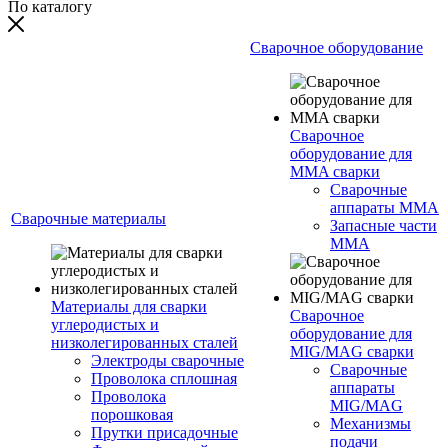
По каталогу
Сварочное оборудование
Сварочное
оборудование для
MMA сварки
Сварочные
аппараты MMA
Сварочные материалы
Запасные части
MMA
Материалы для сварки
Сварочное
углеродистых и
оборудование для
низколегированных сталей
MIG/MAG сварки
Электроды сварочные
Сварочные
Проволока сплошная
аппараты
Проволока
MIG/MAG
порошковая
Механизмы
Прутки присадочные
подачи