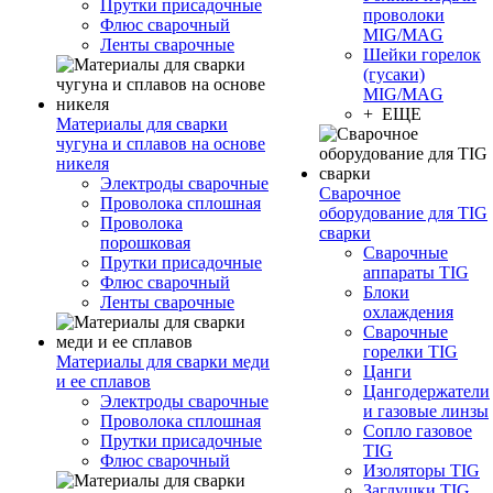
Прутки присадочные
проволоки
Флюс сварочный
MIG/MAG
Ленты сварочные
Шейки горелок
(гусаки)
MIG/MAG
+ ЕЩЕ
Материалы для сварки
чугуна и сплавов на основе
никеля
Электроды сварочные
Сварочное
Проволока сплошная
оборудование для TIG
Проволока
сварки
порошковая
Сварочные
Прутки присадочные
аппараты TIG
Флюс сварочный
Блоки
Ленты сварочные
охлаждения
Сварочные
горелки TIG
Материалы для сварки меди
Цанги
и ее сплавов
Цангодержатели
Электроды сварочные
и газовые линзы
Проволока сплошная
Сопло газовое
Прутки присадочные
TIG
Флюс сварочный
Изоляторы TIG
Заглушки TIG