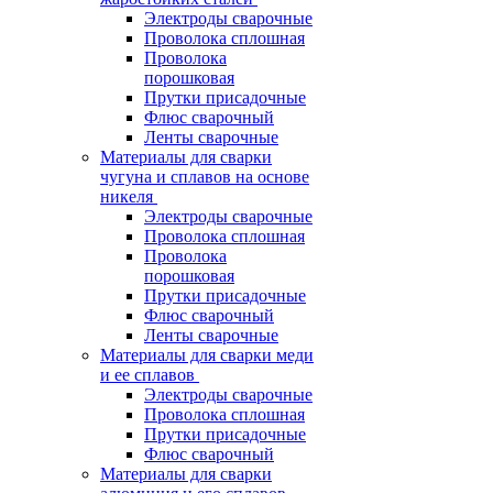
Электроды сварочные
Проволока сплошная
Проволока
порошковая
Прутки присадочные
Флюс сварочный
Ленты сварочные
Материалы для сварки
чугуна и сплавов на основе
никеля
Электроды сварочные
Проволока сплошная
Проволока
порошковая
Прутки присадочные
Флюс сварочный
Ленты сварочные
Материалы для сварки меди
и ее сплавов
Электроды сварочные
Проволока сплошная
Прутки присадочные
Флюс сварочный
Материалы для сварки