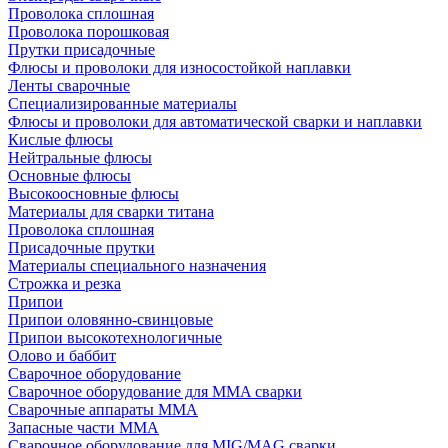
Проволока сплошная
Проволока порошковая
Прутки присадочные
Флюсы и проволоки для износостойкой наплавки
Ленты сварочные
Специализированные материалы
Флюсы и проволоки для автоматической сварки и наплавки
Кислые флюсы
Нейтральные флюсы
Основные флюсы
Высокоосновные флюсы
Материалы для сварки титана
Проволока сплошная
Присадочные прутки
Материалы специального назначения
Строжка и резка
Припои
Припои оловянно-свинцовые
Припои высокотехнологичные
Олово и баббит
Сварочное оборудование
Сварочное оборудование для MMA сварки
Сварочные аппараты MMA
Запасные части MMA
Сварочное оборудование для MIG/MAG сварки