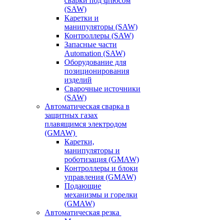
сварки под флюсом
(SAW)
Каретки и
манипуляторы (SAW)
Контроллеры (SAW)
Запасные части
Automation (SAW)
Оборудование для
позиционирования
изделий
Сварочные источники
(SAW)
Автоматическая сварка в
защитных газах
плавящимся электродом
(GMAW)
Каретки,
манипуляторы и
роботизация (GMAW)
Контроллеры и блоки
управления (GMAW)
Подающие
механизмы и горелки
(GMAW)
Автоматическая резка