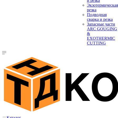
и резка
Экзотермическая
резка
Подводная
сварка и резка
Запасные части
ARC GOUGING
&
EXOTHERMIC
CUTTING
Каталог