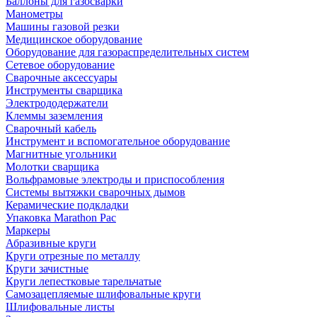
Баллоны для газосварки
Манометры
Машины газовой резки
Медицинское оборудование
Оборудование для газораспределительных систем
Сетевое оборудование
Сварочные аксессуары
Инструменты сварщика
Электрододержатели
Клеммы заземления
Сварочный кабель
Инструмент и вспомогательное оборудование
Магнитные угольники
Молотки сварщика
Вольфрамовые электроды и приспособления
Системы вытяжки сварочных дымов
Керамические подкладки
Упаковка Marathon Pac
Маркеры
Абразивные круги
Круги отрезные по металлу
Круги зачистные
Круги лепестковые тарельчатые
Самозацепляемые шлифовальные круги
Шлифовальные листы