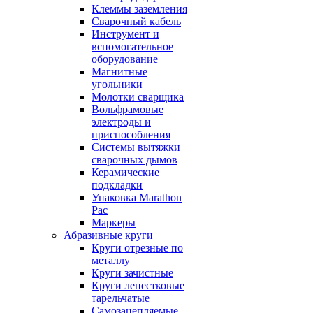
Клеммы заземления
Сварочный кабель
Инструмент и
вспомогательное
оборудование
Магнитные
угольники
Молотки сварщика
Вольфрамовые
электроды и
приспособления
Системы вытяжки
сварочных дымов
Керамические
подкладки
Упаковка Marathon
Pac
Маркеры
Абразивные круги
Круги отрезные по
металлу
Круги зачистные
Круги лепестковые
тарельчатые
Самозацепляемые