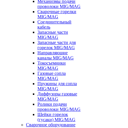
Механизмы подачи
проволоки MIG/MAG
Сварочные горелки
MIG/MAG
Соединительный
кабель
Запасные части
MIG/MAG
Запасные части для
горелок MIG/MAG
Направляющие
каналы MIG/MAG
Токосъемники
MIG/MAG
Газовые сопла
MIG/MAG
Пружины для сопла
MIG/MAG
Диффузоры газовые
MIG/MAG
Ролики подачи
проволоки MIG/MAG
Шейки горелок
(гусаки) MIG/MAG
Сварочное оборудование