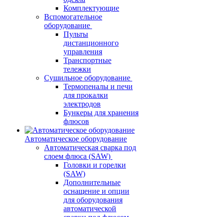
Комплектующие
Вспомогательное
оборудование
Пульты
дистанционного
управления
Транспортные
тележки
Сушильное оборудование
Термопеналы и печи
для прокалки
электродов
Бункеры для хранения
флюсов
Автоматическое оборудование
Автоматическая сварка под
слоем флюса (SAW)
Головки и горелки
(SAW)
Дополнительные
оснащение и опции
для оборудования
автоматической