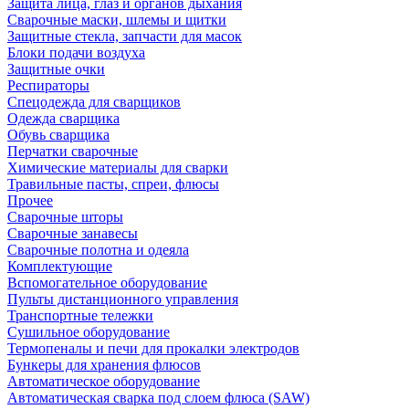
Защита лица, глаз и органов дыхания
Сварочные маски, шлемы и щитки
Защитные стекла, запчасти для масок
Блоки подачи воздуха
Защитные очки
Респираторы
Спецодежда для сварщиков
Одежда сварщика
Обувь сварщика
Перчатки сварочные
Химические материалы для сварки
Травильные пасты, спреи, флюсы
Прочее
Сварочные шторы
Сварочные занавесы
Сварочные полотна и одеяла
Комплектующие
Вспомогательное оборудование
Пульты дистанционного управления
Транспортные тележки
Сушильное оборудование
Термопеналы и печи для прокалки электродов
Бункеры для хранения флюсов
Автоматическое оборудование
Автоматическая сварка под слоем флюса (SAW)