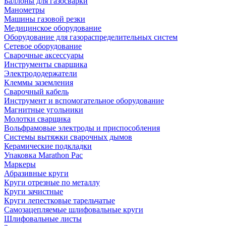
Баллоны для газосварки
Манометры
Машины газовой резки
Медицинское оборудование
Оборудование для газораспределительных систем
Сетевое оборудование
Сварочные аксессуары
Инструменты сварщика
Электрододержатели
Клеммы заземления
Сварочный кабель
Инструмент и вспомогательное оборудование
Магнитные угольники
Молотки сварщика
Вольфрамовые электроды и приспособления
Системы вытяжки сварочных дымов
Керамические подкладки
Упаковка Marathon Pac
Маркеры
Абразивные круги
Круги отрезные по металлу
Круги зачистные
Круги лепестковые тарельчатые
Самозацепляемые шлифовальные круги
Шлифовальные листы