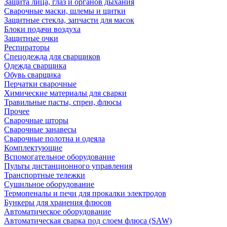
Защита лица, глаз и органов дыхания
Сварочные маски, шлемы и щитки
Защитные стекла, запчасти для масок
Блоки подачи воздуха
Защитные очки
Респираторы
Спецодежда для сварщиков
Одежда сварщика
Обувь сварщика
Перчатки сварочные
Химические материалы для сварки
Травильные пасты, спреи, флюсы
Прочее
Сварочные шторы
Сварочные занавесы
Сварочные полотна и одеяла
Комплектующие
Вспомогательное оборудование
Пульты дистанционного управления
Транспортные тележки
Сушильное оборудование
Термопеналы и печи для прокалки электродов
Бункеры для хранения флюсов
Автоматическое оборудование
Автоматическая сварка под слоем флюса (SAW)