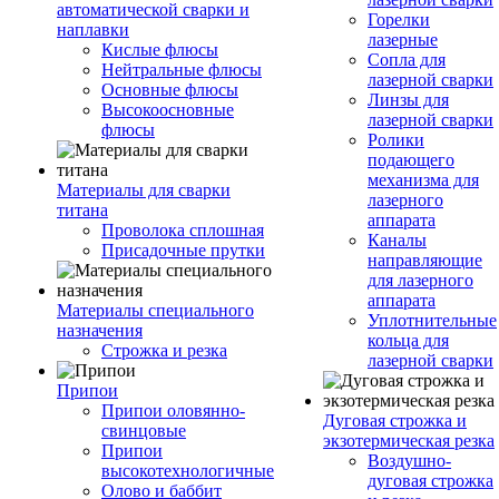
автоматической сварки и
Горелки
наплавки
лазерные
Кислые флюсы
Сопла для
Нейтральные флюсы
лазерной сварки
Основные флюсы
Линзы для
Высокоосновные
лазерной сварки
флюсы
Ролики
подающего
механизма для
Материалы для сварки
лазерного
титана
аппарата
Проволока сплошная
Каналы
Присадочные прутки
направляющие
для лазерного
аппарата
Материалы специального
Уплотнительные
назначения
кольца для
Строжка и резка
лазерной сварки
Припои
Припои оловянно-
Дуговая строжка и
свинцовые
экзотермическая резка
Припои
Воздушно-
высокотехнологичные
дуговая строжка
Олово и баббит