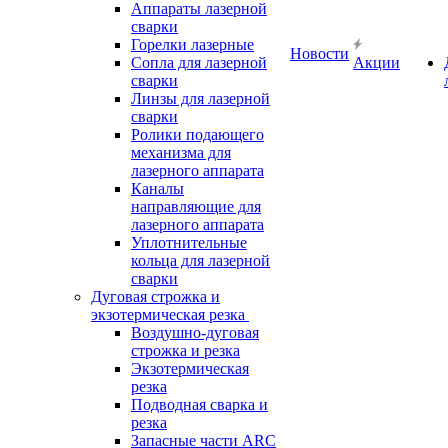
Аппараты лазерной
сварки
Горелки лазерные
Новости
Сопла для лазерной
Акции
сварки
Линзы для лазерной
сварки
Ролики подающего
механизма для
лазерного аппарата
Каналы
направляющие для
лазерного аппарата
Уплотнительные
кольца для лазерной
сварки
Дуговая строжка и
экзотермическая резка
Воздушно-дуговая
строжка и резка
Экзотермическая
резка
Подводная сварка и
резка
Запасные части ARC