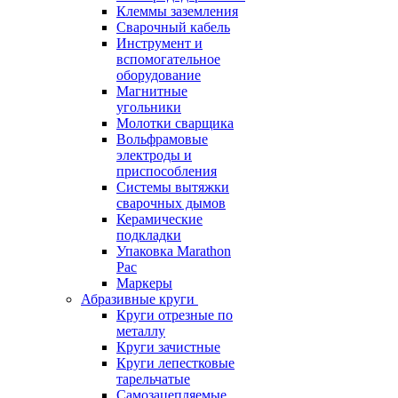
Клеммы заземления
Сварочный кабель
Инструмент и
вспомогательное
оборудование
Магнитные
угольники
Молотки сварщика
Вольфрамовые
электроды и
приспособления
Системы вытяжки
сварочных дымов
Керамические
подкладки
Упаковка Marathon
Pac
Маркеры
Абразивные круги
Круги отрезные по
металлу
Круги зачистные
Круги лепестковые
тарельчатые
Самозацепляемые