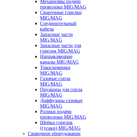
Механизмы подачи
проволоки MIG/MAG
Сварочные горелки
MIG/MAG
Соединительный
кабель
Запасные части
MIG/MAG
Запасные части для
горелок MIG/MAG
Направляющие
каналы MIG/MAG
Токосъемники
MIG/MAG
Газовые сопла
MIG/MAG
Пружины для сопла
MIG/MAG
Диффузоры газовые
MIG/MAG
Ролики подачи
проволоки MIG/MAG
Шейки горелок
(гусаки) MIG/MAG
Сварочное оборудование