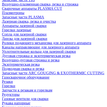
Воздушно-плазменная сварка, резка и строжка
Сварочные аппараты PLASMA CUT
Плазмотроны
Запасные части PLASMA
Лазерная сварка, резка и очистка
Аппараты лазерной сварки
Горелки лазерные
Сопла для лазерной сварки
Линзы для лазерной сварки
Ролики подающего механизма для лазерного аппарата
Каналы направляющие для лазерного аппарата
Уплотнительные кольца для лазерной сварки
Дуговая строжка и экзотермическая резка
Воздушно-дуговая строжка и резка
Экзотермическая резка
Подводная сварка и резка
Запасные части ARC GOUGING & EXOTHERMIC CUTTING
Газосварочное оборудование
Резаки
Горелки
Запчасти к резакам и горелкам
Редукторы
Газовые вентили для сварки
Рукава напорные