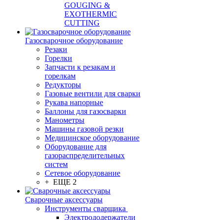
GOUGING &
EXOTHERMIC
CUTTING
Газосварочное оборудование
Резаки
Горелки
Запчасти к резакам и
горелкам
Редукторы
Газовые вентили для сварки
Рукава напорные
Баллоны для газосварки
Манометры
Машины газовой резки
Медицинское оборудование
Оборудование для
газораспределительных
систем
Сетевое оборудование
+ ЕЩЕ 2
Сварочные аксессуары
Инструменты сварщика
Электрододержатели