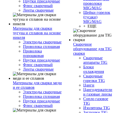
Прутки присадочные
проволоки
Флюс сварочный
MIG/MAG
Ленты сварочные
Шейки горелок
(гусаки)
MIG/MAG
+ ЕЩЕ
Материалы для сварки
чугуна и сплавов на основе
никеля
Электроды сварочные
Сварочное
Проволока сплошная
оборудование для TIG
Проволока
сварки
порошковая
Сварочные
Прутки присадочные
аппараты TIG
Флюс сварочный
Блоки
Ленты сварочные
охлаждения
Сварочные
горелки TIG
Материалы для сварки меди
Цанги
и ее сплавов
Цангодержатели
Электроды сварочные
и газовые линзы
Проволока сплошная
Сопло газовое
Прутки присадочные
TIG
Флюс сварочный
Изоляторы TIG
Заглушки TIG