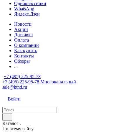
Одноклассники
WhatsApp
Яндекс.Дзен
Новости
Акции
Доставка
Оплата
О компании
Как купить
Контакты
Обзоры
...
+7 (495) 225-95-78
+7 (495) 225-95-78
Многоканальный
sale@ktnd.ru
Войти
Каталог
По всему сайту