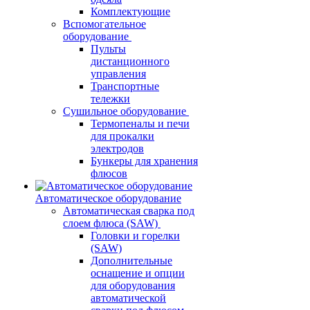
Комплектующие
Вспомогательное
оборудование
Пульты
дистанционного
управления
Транспортные
тележки
Сушильное оборудование
Термопеналы и печи
для прокалки
электродов
Бункеры для хранения
флюсов
Автоматическое оборудование
Автоматическая сварка под
слоем флюса (SAW)
Головки и горелки
(SAW)
Дополнительные
оснащение и опции
для оборудования
автоматической