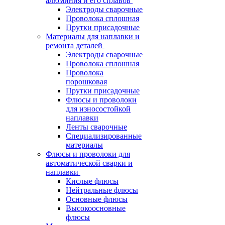
алюминия и его сплавов
Электроды сварочные
Проволока сплошная
Прутки присадочные
Материалы для наплавки и
ремонта деталей
Электроды сварочные
Проволока сплошная
Проволока
порошковая
Прутки присадочные
Флюсы и проволоки
для износостойкой
наплавки
Ленты сварочные
Специализированные
материалы
Флюсы и проволоки для
автоматической сварки и
наплавки
Кислые флюсы
Нейтральные флюсы
Основные флюсы
Высокоосновные
флюсы