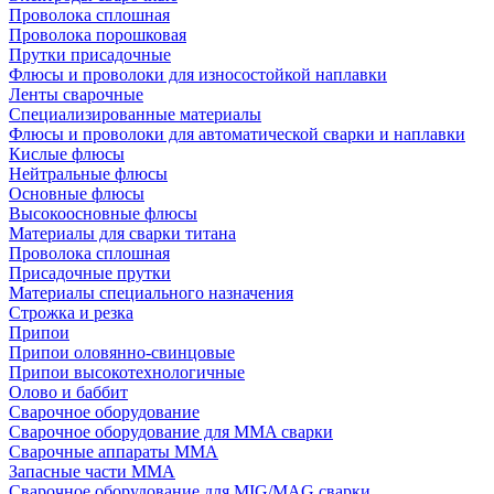
Проволока сплошная
Проволока порошковая
Прутки присадочные
Флюсы и проволоки для износостойкой наплавки
Ленты сварочные
Специализированные материалы
Флюсы и проволоки для автоматической сварки и наплавки
Кислые флюсы
Нейтральные флюсы
Основные флюсы
Высокоосновные флюсы
Материалы для сварки титана
Проволока сплошная
Присадочные прутки
Материалы специального назначения
Строжка и резка
Припои
Припои оловянно-свинцовые
Припои высокотехнологичные
Олово и баббит
Сварочное оборудование
Сварочное оборудование для MMA сварки
Сварочные аппараты MMA
Запасные части MMA
Сварочное оборудование для MIG/MAG сварки