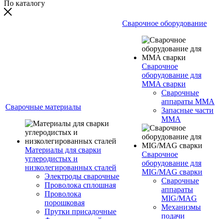
По каталогу
Сварочное оборудование
Сварочное
оборудование для
MMA сварки
Сварочные
аппараты MMA
Сварочные материалы
Запасные части
MMA
Материалы для сварки
Сварочное
углеродистых и
оборудование для
низколегированных сталей
MIG/MAG сварки
Электроды сварочные
Сварочные
Проволока сплошная
аппараты
Проволока
MIG/MAG
порошковая
Механизмы
Прутки присадочные
подачи