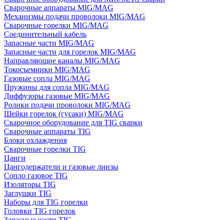
Сварочные аппараты MIG/MAG
Механизмы подачи проволоки MIG/MAG
Сварочные горелки MIG/MAG
Соединительный кабель
Запасные части MIG/MAG
Запасные части для горелок MIG/MAG
Направляющие каналы MIG/MAG
Токосъемники MIG/MAG
Газовые сопла MIG/MAG
Пружины для сопла MIG/MAG
Диффузоры газовые MIG/MAG
Ролики подачи проволоки MIG/MAG
Шейки горелок (гусаки) MIG/MAG
Сварочное оборудование для TIG сварки
Сварочные аппараты TIG
Блоки охлаждения
Сварочные горелки TIG
Цанги
Цангодержатели и газовые линзы
Сопло газовое TIG
Изоляторы TIG
Заглушки TIG
Наборы для TIG горелки
Головки TIG горелок
Запасные части TIG