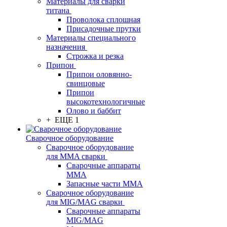
Материалы для сварки
титана
Проволока сплошная
Присадочные прутки
Материалы специального
назначения
Строжка и резка
Припои
Припои оловянно-
свинцовые
Припои
высокотехнологичные
Олово и баббит
+ ЕЩЕ 1
Сварочное оборудование
Сварочное оборудование
для MMA сварки
Сварочные аппараты
MMA
Запасные части MMA
Сварочное оборудование
для MIG/MAG сварки
Сварочные аппараты
MIG/MAG