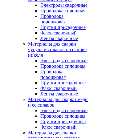
Электроды сварочные
Проволока сплошная
Проволока
порошковая
Прутки присадочные
Флюс сварочный
Ленты сварочные
Материалы для сварки
чугуна и сплавов на основе
никеля
Электроды сварочные
Проволока сплошная
Проволока
порошковая
Прутки присадочные
Флюс сварочный
Ленты сварочные
Материалы для сварки меди
и ее сплавов
Электроды сварочные
Проволока сплошная
Прутки присадочные
Флюс сварочный
Материалы для сварки