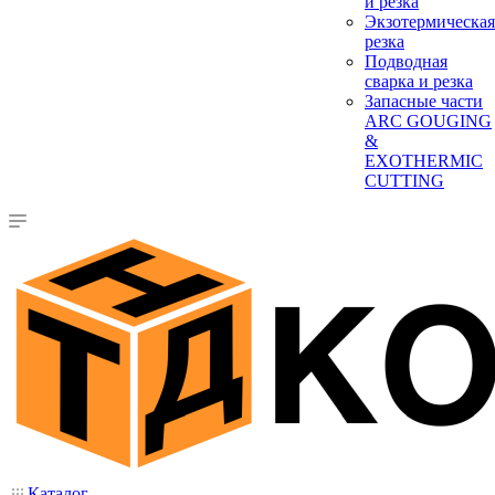
и резка
Экзотермическая
резка
Подводная
сварка и резка
Запасные части
ARC GOUGING
&
EXOTHERMIC
CUTTING
Каталог