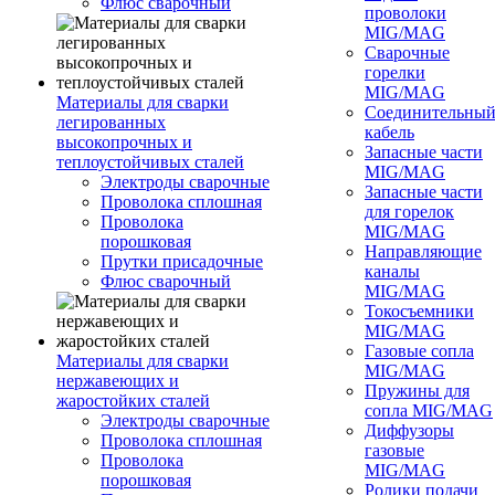
Флюс сварочный
проволоки
MIG/MAG
Сварочные
горелки
MIG/MAG
Материалы для сварки
Соединительны
легированных
кабель
высокопрочных и
Запасные части
теплоустойчивых сталей
MIG/MAG
Электроды сварочные
Запасные части
Проволока сплошная
для горелок
Проволока
MIG/MAG
порошковая
Направляющие
Прутки присадочные
каналы
Флюс сварочный
MIG/MAG
Токосъемники
MIG/MAG
Газовые сопла
Материалы для сварки
MIG/MAG
нержавеющих и
Пружины для
жаростойких сталей
сопла MIG/MAG
Электроды сварочные
Диффузоры
Проволока сплошная
газовые
Проволока
MIG/MAG
порошковая
Ролики подачи