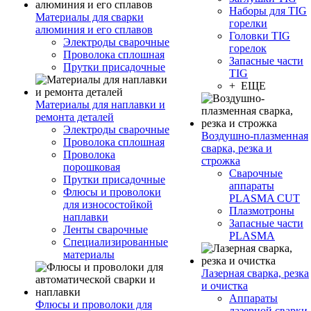
Наборы для TIG
Материалы для сварки
горелки
алюминия и его сплавов
Головки TIG
Электроды сварочные
горелок
Проволока сплошная
Запасные части
Прутки присадочные
TIG
+ ЕЩЕ
Материалы для наплавки и
ремонта деталей
Электроды сварочные
Воздушно-плазменная
Проволока сплошная
сварка, резка и
Проволока
строжка
порошковая
Сварочные
Прутки присадочные
аппараты
Флюсы и проволоки
PLASMA CUT
для износостойкой
Плазмотроны
наплавки
Запасные части
Ленты сварочные
PLASMA
Специализированные
материалы
Лазерная сварка, резка
и очистка
Аппараты
Флюсы и проволоки для
лазерной сварки