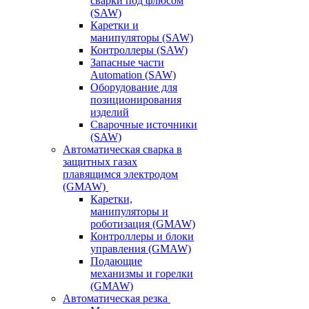
сварки под флюсом
(SAW)
Каретки и
манипуляторы (SAW)
Контроллеры (SAW)
Запасные части
Automation (SAW)
Оборудование для
позиционирования
изделий
Сварочные источники
(SAW)
Автоматическая сварка в
защитных газах
плавящимся электродом
(GMAW)
Каретки,
манипуляторы и
роботизация (GMAW)
Контроллеры и блоки
управления (GMAW)
Подающие
механизмы и горелки
(GMAW)
Автоматическая резка