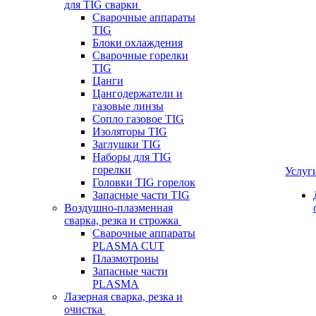
для TIG сварки
Сварочные аппараты
TIG
Блоки охлаждения
Сварочные горелки
TIG
Цанги
Цангодержатели и
газовые линзы
Сопло газовое TIG
Изоляторы TIG
Заглушки TIG
Наборы для TIG
горелки
Услуг
Головки TIG горелок
Запасные части TIG
Воздушно-плазменная
сварка, резка и строжка
Сварочные аппараты
PLASMA CUT
Плазмотроны
Запасные части
PLASMA
Лазерная сварка, резка и
очистка