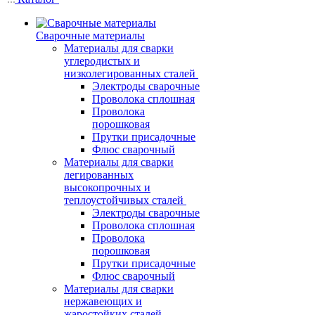
Сварочные материалы
Материалы для сварки
углеродистых и
низколегированных сталей
Электроды сварочные
Проволока сплошная
Проволока
порошковая
Прутки присадочные
Флюс сварочный
Материалы для сварки
легированных
высокопрочных и
теплоустойчивых сталей
Электроды сварочные
Проволока сплошная
Проволока
порошковая
Прутки присадочные
Флюс сварочный
Материалы для сварки
нержавеющих и
жаростойких сталей