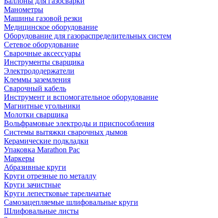
Баллоны для газосварки
Манометры
Машины газовой резки
Медицинское оборудование
Оборудование для газораспределительных систем
Сетевое оборудование
Сварочные аксессуары
Инструменты сварщика
Электрододержатели
Клеммы заземления
Сварочный кабель
Инструмент и вспомогательное оборудование
Магнитные угольники
Молотки сварщика
Вольфрамовые электроды и приспособления
Системы вытяжки сварочных дымов
Керамические подкладки
Упаковка Marathon Pac
Маркеры
Абразивные круги
Круги отрезные по металлу
Круги зачистные
Круги лепестковые тарельчатые
Самозацепляемые шлифовальные круги
Шлифовальные листы