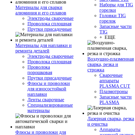
Наборы для TIG
Материалы для сварки
горелки
алюминия и его сплавов
Головки TIG
Электроды сварочные
горелок
Проволока сплошная
Запасные части
Прутки присадочные
TIG
+ ЕЩЕ
Материалы для наплавки и
ремонта деталей
Электроды сварочные
Воздушно-плазменная
Проволока сплошная
сварка, резка и
Проволока
строжка
порошковая
Сварочные
Прутки присадочные
аппараты
Флюсы и проволоки
PLASMA CUT
для износостойкой
Плазмотроны
наплавки
Запасные части
Ленты сварочные
PLASMA
Специализированные
материалы
Лазерная сварка, резка
и очистка
Аппараты
Флюсы и проволоки для
лазерной сварки