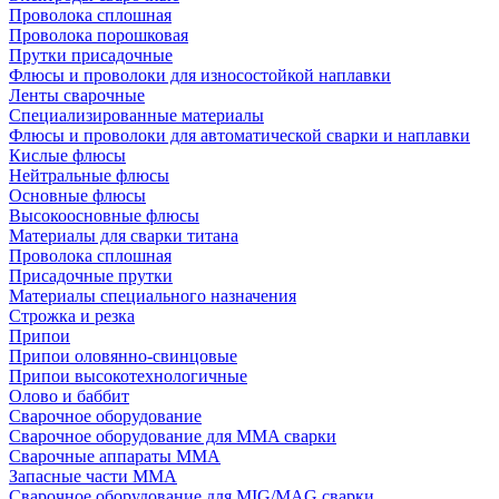
Проволока сплошная
Проволока порошковая
Прутки присадочные
Флюсы и проволоки для износостойкой наплавки
Ленты сварочные
Специализированные материалы
Флюсы и проволоки для автоматической сварки и наплавки
Кислые флюсы
Нейтральные флюсы
Основные флюсы
Высокоосновные флюсы
Материалы для сварки титана
Проволока сплошная
Присадочные прутки
Материалы специального назначения
Строжка и резка
Припои
Припои оловянно-свинцовые
Припои высокотехнологичные
Олово и баббит
Сварочное оборудование
Сварочное оборудование для MMA сварки
Сварочные аппараты MMA
Запасные части MMA
Сварочное оборудование для MIG/MAG сварки