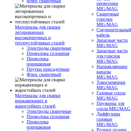
Флюс сварочный
проволоки
MIG/MAG
Сварочные
горелки
MIG/MAG
Материалы для сварки
Соединительны
легированных
кабель
высокопрочных и
Запасные части
теплоустойчивых сталей
MIG/MAG
Электроды сварочные
Запасные части
Проволока сплошная
для горелок
Проволока
MIG/MAG
порошковая
Направляющие
Прутки присадочные
каналы
Флюс сварочный
MIG/MAG
Токосъемники
MIG/MAG
Газовые сопла
Материалы для сварки
MIG/MAG
нержавеющих и
Пружины для
жаростойких сталей
сопла MIG/MAG
Электроды сварочные
Диффузоры
Проволока сплошная
газовые
Проволока
MIG/MAG
порошковая
Ролики подачи