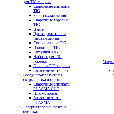
для TIG сварки
Сварочные аппараты
TIG
Блоки охлаждения
Сварочные горелки
TIG
Цанги
Цангодержатели и
газовые линзы
Сопло газовое TIG
Изоляторы TIG
Заглушки TIG
Наборы для TIG
горелки
Услуг
Головки TIG горелок
Запасные части TIG
Воздушно-плазменная
сварка, резка и строжка
Сварочные аппараты
PLASMA CUT
Плазмотроны
Запасные части
PLASMA
Лазерная сварка, резка и
очистка