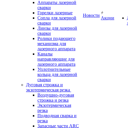
Аппараты лазерной
сварки
Горелки лазерные
Новости
Сопла для лазерной
Акции
сварки
Линзы для лазерной
сварки
Ролики подающего
механизма для
лазерного аппарата
Каналы
направляющие для
лазерного аппарата
Уплотнительные
кольца для лазерной
сварки
Дуговая строжка и
экзотермическая резка
Воздушно-дуговая
строжка и резка
Экзотермическая
резка
Подводная сварка и
резка
Запасные части ARC