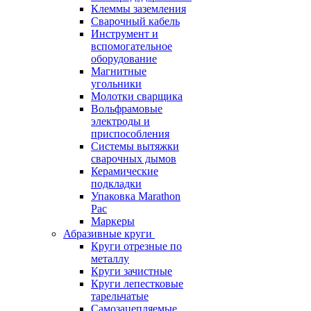
Клеммы заземления
Сварочный кабель
Инструмент и
вспомогательное
оборудование
Магнитные
угольники
Молотки сварщика
Вольфрамовые
электроды и
приспособления
Системы вытяжки
сварочных дымов
Керамические
подкладки
Упаковка Marathon
Pac
Маркеры
Абразивные круги
Круги отрезные по
металлу
Круги зачистные
Круги лепестковые
тарельчатые
Самозацепляемые