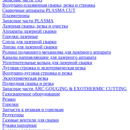
Воздушно-плазменная сварка, резка и строжка
Сварочные аппараты PLASMA CUT
Плазмотроны
Запасные части PLASMA
Лазерная сварка, резка и очистка
Аппараты лазерной сварки
Горелки лазерные
Сопла для лазерной сварки
Линзы для лазерной сварки
Ролики подающего механизма для лазерного аппарата
Каналы направляющие для лазерного аппарата
Уплотнительные кольца для лазерной сварки
Дуговая строжка и экзотермическая резка
Воздушно-дуговая строжка и резка
Экзотермическая резка
Подводная сварка и резка
Запасные части ARC GOUGING & EXOTHERMIC CUTTING
Газосварочное оборудование
Резаки
Горелки
Запчасти к резакам и горелкам
Редукторы
Газовые вентили для сварки
Рукава напорные