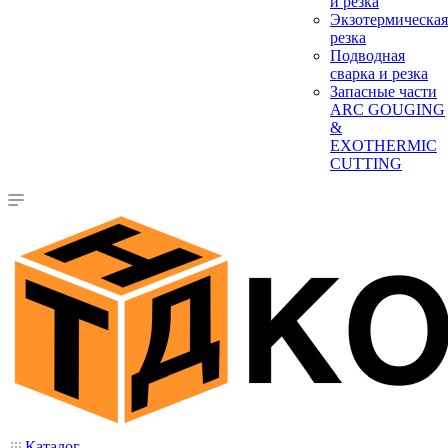
и резка
Экзотермическая
резка
Подводная
сварка и резка
Запасные части
ARC GOUGING
&
EXOTHERMIC
CUTTING
Каталог