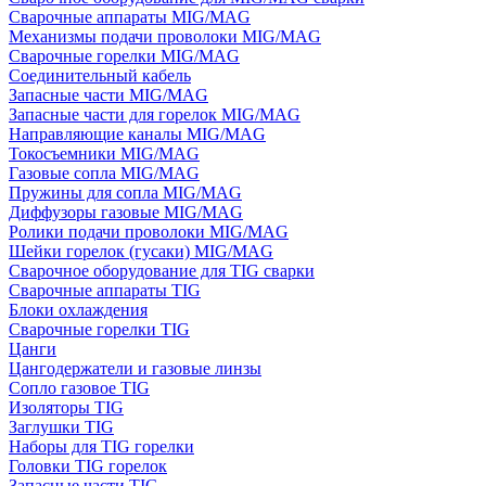
Сварочные аппараты MIG/MAG
Механизмы подачи проволоки MIG/MAG
Сварочные горелки MIG/MAG
Соединительный кабель
Запасные части MIG/MAG
Запасные части для горелок MIG/MAG
Направляющие каналы MIG/MAG
Токосъемники MIG/MAG
Газовые сопла MIG/MAG
Пружины для сопла MIG/MAG
Диффузоры газовые MIG/MAG
Ролики подачи проволоки MIG/MAG
Шейки горелок (гусаки) MIG/MAG
Сварочное оборудование для TIG сварки
Сварочные аппараты TIG
Блоки охлаждения
Сварочные горелки TIG
Цанги
Цангодержатели и газовые линзы
Сопло газовое TIG
Изоляторы TIG
Заглушки TIG
Наборы для TIG горелки
Головки TIG горелок
Запасные части TIG