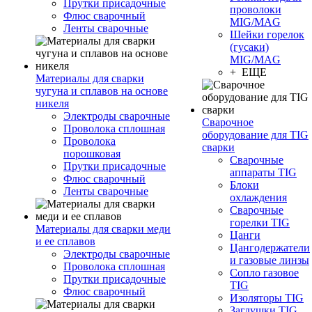
Прутки присадочные
проволоки
Флюс сварочный
MIG/MAG
Ленты сварочные
Шейки горелок
(гусаки)
MIG/MAG
+ ЕЩЕ
Материалы для сварки
чугуна и сплавов на основе
никеля
Электроды сварочные
Сварочное
Проволока сплошная
оборудование для TIG
Проволока
сварки
порошковая
Сварочные
Прутки присадочные
аппараты TIG
Флюс сварочный
Блоки
Ленты сварочные
охлаждения
Сварочные
горелки TIG
Материалы для сварки меди
Цанги
и ее сплавов
Цангодержатели
Электроды сварочные
и газовые линзы
Проволока сплошная
Сопло газовое
Прутки присадочные
TIG
Флюс сварочный
Изоляторы TIG
Заглушки TIG