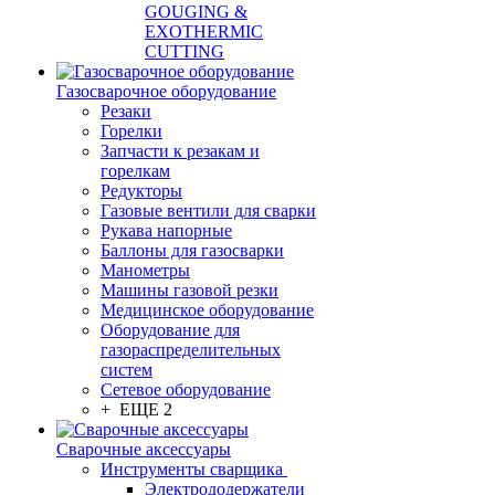
GOUGING &
EXOTHERMIC
CUTTING
Газосварочное оборудование
Резаки
Горелки
Запчасти к резакам и
горелкам
Редукторы
Газовые вентили для сварки
Рукава напорные
Баллоны для газосварки
Манометры
Машины газовой резки
Медицинское оборудование
Оборудование для
газораспределительных
систем
Сетевое оборудование
+ ЕЩЕ 2
Сварочные аксессуары
Инструменты сварщика
Электрододержатели