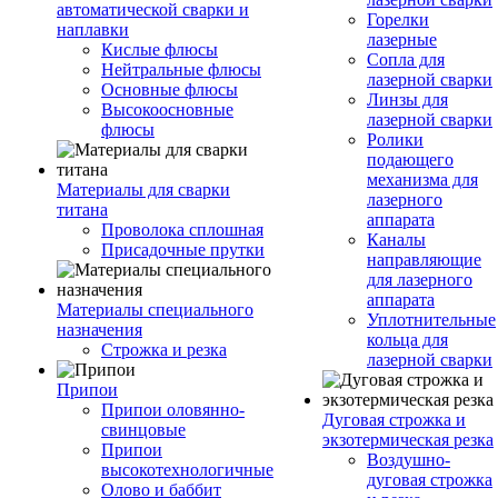
автоматической сварки и
Горелки
наплавки
лазерные
Кислые флюсы
Сопла для
Нейтральные флюсы
лазерной сварки
Основные флюсы
Линзы для
Высокоосновные
лазерной сварки
флюсы
Ролики
подающего
механизма для
Материалы для сварки
лазерного
титана
аппарата
Проволока сплошная
Каналы
Присадочные прутки
направляющие
для лазерного
аппарата
Материалы специального
Уплотнительные
назначения
кольца для
Строжка и резка
лазерной сварки
Припои
Припои оловянно-
Дуговая строжка и
свинцовые
экзотермическая резка
Припои
Воздушно-
высокотехнологичные
дуговая строжка
Олово и баббит