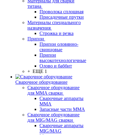
Материалы для сварки
титана
Проволока сплошная
Присадочные прутки
Материалы специального
назначения
Строжка и резка
Припои
Припои оловянно-
свинцовые
Припои
высокотехнологичные
Олово и баббит
+ ЕЩЕ 1
Сварочное оборудование
Сварочное оборудование
для MMA сварки
Сварочные аппараты
MMA
Запасные части MMA
Сварочное оборудование
для MIG/MAG сварки
Сварочные аппараты
MIG/MAG