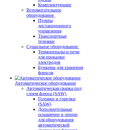
Комплектующие
Вспомогательное
оборудование
Пульты
дистанционного
управления
Транспортные
тележки
Сушильное оборудование
Термопеналы и печи
для прокалки
электродов
Бункеры для хранения
флюсов
Автоматическое оборудование
Автоматическая сварка под
слоем флюса (SAW)
Головки и горелки
(SAW)
Дополнительные
оснащение и опции
для оборудования
автоматической