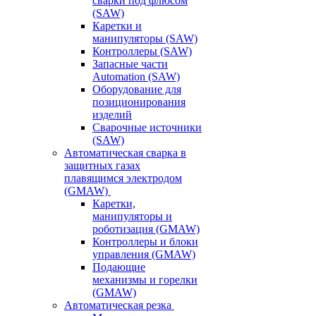
сварки под флюсом
(SAW)
Каретки и
манипуляторы (SAW)
Контроллеры (SAW)
Запасные части
Automation (SAW)
Оборудование для
позиционирования
изделий
Сварочные источники
(SAW)
Автоматическая сварка в
защитных газах
плавящимся электродом
(GMAW)
Каретки,
манипуляторы и
роботизация (GMAW)
Контроллеры и блоки
управления (GMAW)
Подающие
механизмы и горелки
(GMAW)
Автоматическая резка