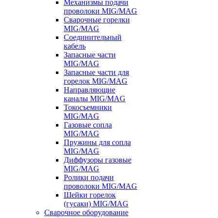
Механизмы подачи
проволоки MIG/MAG
Сварочные горелки
MIG/MAG
Соединительный
кабель
Запасные части
MIG/MAG
Запасные части для
горелок MIG/MAG
Направляющие
каналы MIG/MAG
Токосъемники
MIG/MAG
Газовые сопла
MIG/MAG
Пружины для сопла
MIG/MAG
Диффузоры газовые
MIG/MAG
Ролики подачи
проволоки MIG/MAG
Шейки горелок
(гусаки) MIG/MAG
Сварочное оборудование