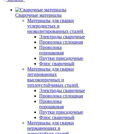
Сварочные материалы
Материалы для сварки
углеродистых и
низколегированных сталей
Электроды сварочные
Проволока сплошная
Проволока
порошковая
Прутки присадочные
Флюс сварочный
Материалы для сварки
легированных
высокопрочных и
теплоустойчивых сталей
Электроды сварочные
Проволока сплошная
Проволока
порошковая
Прутки присадочные
Флюс сварочный
Материалы для сварки
нержавеющих и
жаростойких сталей