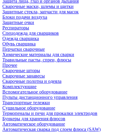
Защита лица, глаз и органов дыхания
Сварочные маски, шлемы и щитки
Защитные стекла, запчасти для масок
Блоки подачи воздуха
Защитные очки
Респираторы
Спецодежда для сварщиков
Одежда сварщика
Обувь сварщика
Перчатки сварочные
Химические материалы для сварки
Травильные пасты, спреи, флюсы
Прочее
Сварочные шторы
Сварочные занавесы
Сварочные полотна и одеяла
Комплектующие
Вспомогательное оборудование
Пульты дистанционного управления
Транспортные тележки
Сушильное оборудование
Термопеналы и печи для прокалки электродов
Бункеры для хранения флюсов
Автоматическое оборудование
Автоматическая сварка под слоем флюса (SAW)