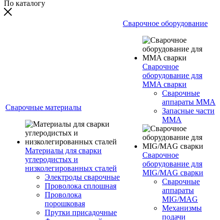
По каталогу
Сварочное оборудование
Сварочное
оборудование для
MMA сварки
Сварочные
аппараты MMA
Сварочные материалы
Запасные части
MMA
Материалы для сварки
Сварочное
углеродистых и
оборудование для
низколегированных сталей
MIG/MAG сварки
Электроды сварочные
Сварочные
Проволока сплошная
аппараты
Проволока
MIG/MAG
порошковая
Механизмы
Прутки присадочные
подачи