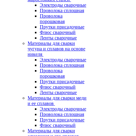
Электроды сварочные
Проволока сплошная
Проволока
порошковая
Прутки присадочные
Флюс сварочный
Ленты сварочные
Материалы для сварки
чугуна и сплавов на основе
никеля
Электроды сварочные
Проволока сплошная
Проволока
порошковая
Прутки присадочные
Флюс сварочный
Ленты сварочные
Материалы для сварки меди
и ее сплавов
Электроды сварочные
Проволока сплошная
Прутки присадочные
Флюс сварочный
Материалы для сварки