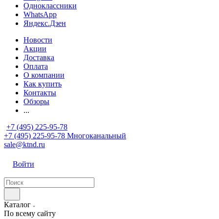
Одноклассники
WhatsApp
Яндекс.Дзен
Новости
Акции
Доставка
Оплата
О компании
Как купить
Контакты
Обзоры
...
+7 (495) 225-95-78
+7 (495) 225-95-78
Многоканальный
sale@ktnd.ru
Войти
Каталог
По всему сайту