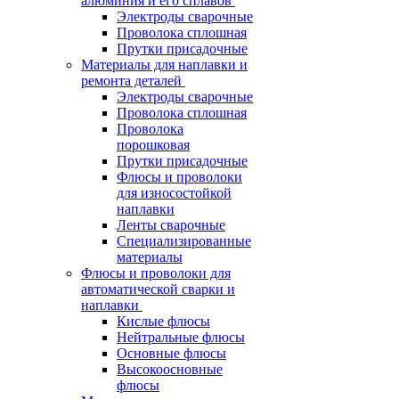
алюминия и его сплавов
Электроды сварочные
Проволока сплошная
Прутки присадочные
Материалы для наплавки и
ремонта деталей
Электроды сварочные
Проволока сплошная
Проволока
порошковая
Прутки присадочные
Флюсы и проволоки
для износостойкой
наплавки
Ленты сварочные
Специализированные
материалы
Флюсы и проволоки для
автоматической сварки и
наплавки
Кислые флюсы
Нейтральные флюсы
Основные флюсы
Высокоосновные
флюсы