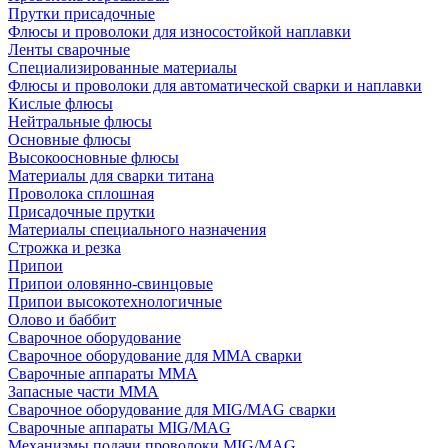
Прутки присадочные
Флюсы и проволоки для износостойкой наплавки
Ленты сварочные
Специализированные материалы
Флюсы и проволоки для автоматической сварки и наплавки
Кислые флюсы
Нейтральные флюсы
Основные флюсы
Высокоосновные флюсы
Материалы для сварки титана
Проволока сплошная
Присадочные прутки
Материалы специального назначения
Строжка и резка
Припои
Припои оловянно-свинцовые
Припои высокотехнологичные
Олово и баббит
Сварочное оборудование
Сварочное оборудование для MMA сварки
Сварочные аппараты MMA
Запасные части MMA
Сварочное оборудование для MIG/MAG сварки
Сварочные аппараты MIG/MAG
Механизмы подачи проволоки MIG/MAG