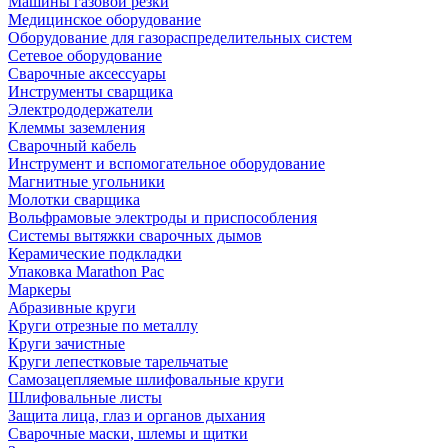
Машины газовой резки
Медицинское оборудование
Оборудование для газораспределительных систем
Сетевое оборудование
Сварочные аксессуары
Инструменты сварщика
Электрододержатели
Клеммы заземления
Сварочный кабель
Инструмент и вспомогательное оборудование
Магнитные угольники
Молотки сварщика
Вольфрамовые электроды и приспособления
Системы вытяжки сварочных дымов
Керамические подкладки
Упаковка Marathon Pac
Маркеры
Абразивные круги
Круги отрезные по металлу
Круги зачистные
Круги лепестковые тарельчатые
Самозацепляемые шлифовальные круги
Шлифовальные листы
Защита лица, глаз и органов дыхания
Сварочные маски, шлемы и щитки