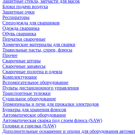
Защитные стекла, запчасти для масок
Блоки подачи воздуха
Защитные очки
Респираторы
Спецодежда для сварщиков
Одежда сварщика
Обувь сварщика
Перчатки сварочные
Химические материалы для сварки
Травильные пасты, спреи, флюсы
Прочее
Сварочные шторы
Сварочные занавесы
Сварочные полотна и одеяла
Комплектующие
Вспомогательное оборудование
Пульты дистанционного управления
Транспортные тележки
Сушильное оборудование
Термопеналы и печи для прокалки электродов
Бункеры для хранения флюсов
Автоматическое оборудование
Автоматическая сварка под слоем флюса (SAW)
Головки и горелки (SAW)
Дополнительные оснащение и опции для оборудования автома