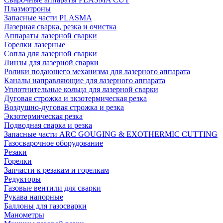
Плазмотроны
Запасные части PLASMA
Лазерная сварка, резка и очистка
Аппараты лазерной сварки
Горелки лазерные
Сопла для лазерной сварки
Линзы для лазерной сварки
Ролики подающего механизма для лазерного аппарата
Каналы направляющие для лазерного аппарата
Уплотнительные кольца для лазерной сварки
Дуговая строжка и экзотермическая резка
Воздушно-дуговая строжка и резка
Экзотермическая резка
Подводная сварка и резка
Запасные части ARC GOUGING & EXOTHERMIC CUTTING
Газосварочное оборудование
Резаки
Горелки
Запчасти к резакам и горелкам
Редукторы
Газовые вентили для сварки
Рукава напорные
Баллоны для газосварки
Манометры