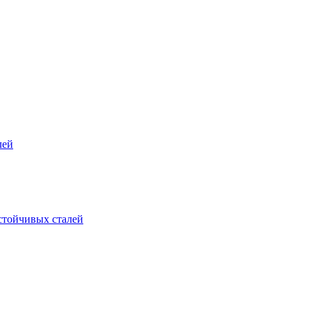
лей
стойчивых сталей