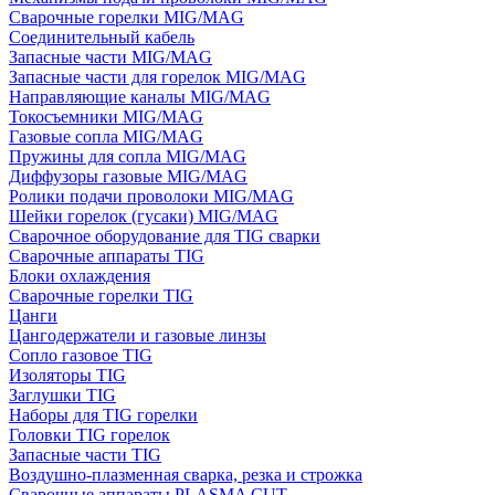
Сварочные горелки MIG/MAG
Соединительный кабель
Запасные части MIG/MAG
Запасные части для горелок MIG/MAG
Направляющие каналы MIG/MAG
Токосъемники MIG/MAG
Газовые сопла MIG/MAG
Пружины для сопла MIG/MAG
Диффузоры газовые MIG/MAG
Ролики подачи проволоки MIG/MAG
Шейки горелок (гусаки) MIG/MAG
Сварочное оборудование для TIG сварки
Сварочные аппараты TIG
Блоки охлаждения
Сварочные горелки TIG
Цанги
Цангодержатели и газовые линзы
Сопло газовое TIG
Изоляторы TIG
Заглушки TIG
Наборы для TIG горелки
Головки TIG горелок
Запасные части TIG
Воздушно-плазменная сварка, резка и строжка
Сварочные аппараты PLASMA CUT