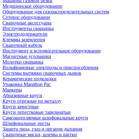
Машины газовой резки
Медицинское оборудование
Оборудование для газораспределительных систем
Сетевое оборудование
Сварочные аксессуары
Инструменты сварщика
Электрододержатели
Клеммы заземления
Сварочный кабель
Инструмент и вспомогательное оборудование
Магнитные угольники
Молотки сварщика
Вольфрамовые электроды и приспособления
Системы вытяжки сварочных дымов
Керамические подкладки
Упаковка Marathon Pac
Маркеры
Абразивные круги
Круги отрезные по металлу
Круги зачистные
Круги лепестковые тарельчатые
Самозацепляемые шлифовальные круги
Шлифовальные листы
Защита лица, глаз и органов дыхания
Сварочные маски, шлемы и щитки