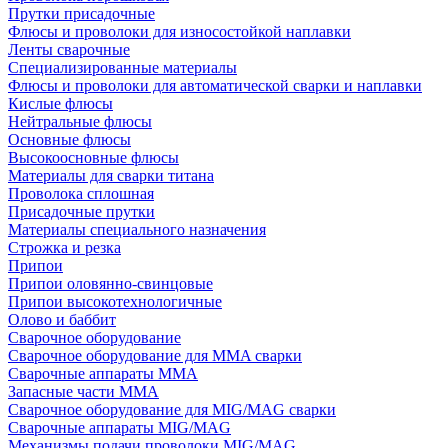
Прутки присадочные
Флюсы и проволоки для износостойкой наплавки
Ленты сварочные
Специализированные материалы
Флюсы и проволоки для автоматической сварки и наплавки
Кислые флюсы
Нейтральные флюсы
Основные флюсы
Высокоосновные флюсы
Материалы для сварки титана
Проволока сплошная
Присадочные прутки
Материалы специального назначения
Строжка и резка
Припои
Припои оловянно-свинцовые
Припои высокотехнологичные
Олово и баббит
Сварочное оборудование
Сварочное оборудование для MMA сварки
Сварочные аппараты MMA
Запасные части MMA
Сварочное оборудование для MIG/MAG сварки
Сварочные аппараты MIG/MAG
Механизмы подачи проволоки MIG/MAG