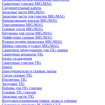
Сварочные горелки MIG/MAG
Соединительный кабель
Запасные части MIG/MAG
Запасные части для горелок MIG/MAG
Направляющие каналы MIG/MAG
Токосъемники MIG/MAG
Газовые сопла MIG/MAG
Пружины для сопла MIG/MAG
Диффузоры газовые MIG/MAG
Ролики подачи проволоки MIG/MAG
Шейки горелок (гусаки) MIG/MAG
Сварочное оборудование для TIG сварки
Сварочные аппараты TIG
Блоки охлаждения
Сварочные горелки TIG
Цанги
Цангодержатели и газовые линзы
Сопло газовое TIG
Изоляторы TIG
Заглушки TIG
Наборы для TIG горелки
Головки TIG горелок
Запасные части TIG
Воздушно-плазменная сварка, резка и строжка
Сварочные аппараты PLASMA CUT