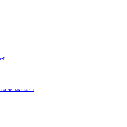
лей
стойчивых сталей