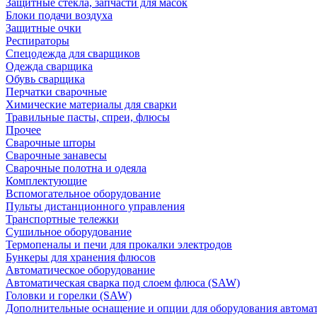
Защитные стекла, запчасти для масок
Блоки подачи воздуха
Защитные очки
Респираторы
Спецодежда для сварщиков
Одежда сварщика
Обувь сварщика
Перчатки сварочные
Химические материалы для сварки
Травильные пасты, спреи, флюсы
Прочее
Сварочные шторы
Сварочные занавесы
Сварочные полотна и одеяла
Комплектующие
Вспомогательное оборудование
Пульты дистанционного управления
Транспортные тележки
Сушильное оборудование
Термопеналы и печи для прокалки электродов
Бункеры для хранения флюсов
Автоматическое оборудование
Автоматическая сварка под слоем флюса (SAW)
Головки и горелки (SAW)
Дополнительные оснащение и опции для оборудования автома