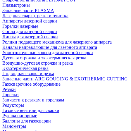
Плазмотроны
Запасные части PLASMA
Лазерная сварка, резка и очистка
Аппараты лазерной сварки
Горелки лазерные
Сопла для лазерной сварки
Линзы для лазерной сварки
Ролики подающего механизма для лазерного аппарата
Каналы направляющие для лазерного аппарата
Уплотнительные кольца для лазерной сварки
Дуговая строжка и экзотермическая резка
Воздушно-дуговая строжка и резка
Экзотермическая резка
Подводная сварка и резка
Запасные части ARC GOUGING & EXOTHERMIC CUTTING
Газосварочное оборудование
Резаки
Горелки
Запчасти к резакам и горелкам
Редукторы
Газовые вентили для сварки
Рукава напорные
Баллоны для газосварки
Манометры