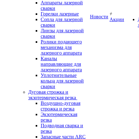
Аппараты лазерной
сварки
Горелки лазерные
Новости
Сопла для лазерной
Акции
сварки
Линзы для лазерной
сварки
Ролики подающего
механизма для
лазерного аппарата
Каналы
направляющие для
лазерного аппарата
Уплотнительные
кольца для лазерной
сварки
Дуговая строжка и
экзотермическая резка
Воздушно-дуговая
строжка и резка
Экзотермическая
резка
Подводная сварка и
резка
Запасные части ARC