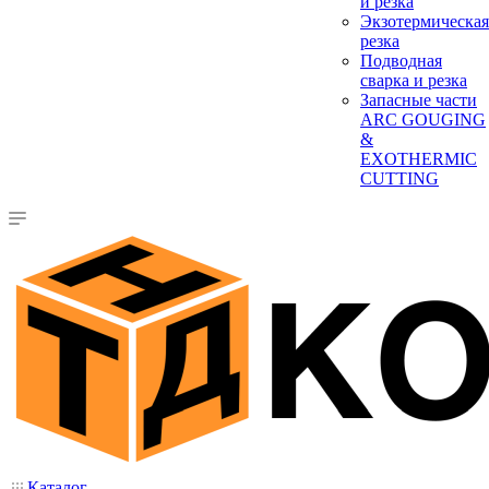
и резка
Экзотермическая
резка
Подводная
сварка и резка
Запасные части
ARC GOUGING
&
EXOTHERMIC
CUTTING
Каталог