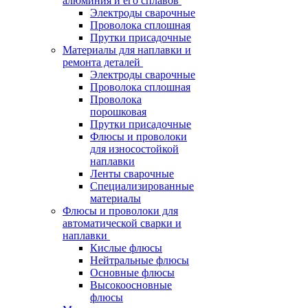
алюминия и его сплавов
Электроды сварочные
Проволока сплошная
Прутки присадочные
Материалы для наплавки и
ремонта деталей
Электроды сварочные
Проволока сплошная
Проволока
порошковая
Прутки присадочные
Флюсы и проволоки
для износостойкой
наплавки
Ленты сварочные
Специализированные
материалы
Флюсы и проволоки для
автоматической сварки и
наплавки
Кислые флюсы
Нейтральные флюсы
Основные флюсы
Высокоосновные
флюсы