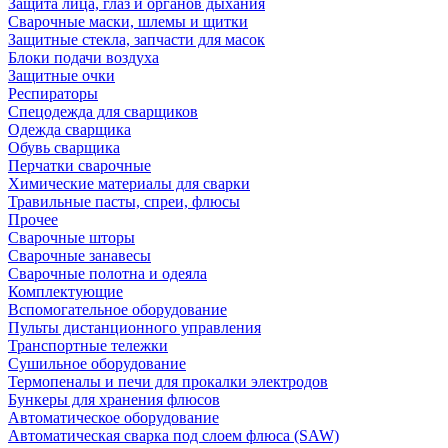
Защита лица, глаз и органов дыхания
Сварочные маски, шлемы и щитки
Защитные стекла, запчасти для масок
Блоки подачи воздуха
Защитные очки
Респираторы
Спецодежда для сварщиков
Одежда сварщика
Обувь сварщика
Перчатки сварочные
Химические материалы для сварки
Травильные пасты, спреи, флюсы
Прочее
Сварочные шторы
Сварочные занавесы
Сварочные полотна и одеяла
Комплектующие
Вспомогательное оборудование
Пульты дистанционного управления
Транспортные тележки
Сушильное оборудование
Термопеналы и печи для прокалки электродов
Бункеры для хранения флюсов
Автоматическое оборудование
Автоматическая сварка под слоем флюса (SAW)