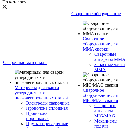
По каталогу
Сварочное оборудование
Сварочное
оборудование для
MMA сварки
Сварочные
аппараты MMA
Сварочные материалы
Запасные части
MMA
Материалы для сварки
Сварочное
углеродистых и
оборудование для
низколегированных сталей
MIG/MAG сварки
Электроды сварочные
Сварочные
Проволока сплошная
аппараты
Проволока
MIG/MAG
порошковая
Механизмы
Прутки присадочные
подачи