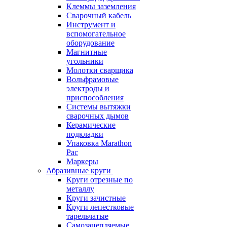
Клеммы заземления
Сварочный кабель
Инструмент и
вспомогательное
оборудование
Магнитные
угольники
Молотки сварщика
Вольфрамовые
электроды и
приспособления
Системы вытяжки
сварочных дымов
Керамические
подкладки
Упаковка Marathon
Pac
Маркеры
Абразивные круги
Круги отрезные по
металлу
Круги зачистные
Круги лепестковые
тарельчатые
Самозацепляемые