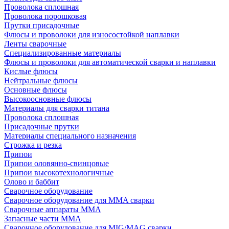
Проволока сплошная
Проволока порошковая
Прутки присадочные
Флюсы и проволоки для износостойкой наплавки
Ленты сварочные
Специализированные материалы
Флюсы и проволоки для автоматической сварки и наплавки
Кислые флюсы
Нейтральные флюсы
Основные флюсы
Высокоосновные флюсы
Материалы для сварки титана
Проволока сплошная
Присадочные прутки
Материалы специального назначения
Строжка и резка
Припои
Припои оловянно-свинцовые
Припои высокотехнологичные
Олово и баббит
Сварочное оборудование
Сварочное оборудование для MMA сварки
Сварочные аппараты MMA
Запасные части MMA
Сварочное оборудование для MIG/MAG сварки