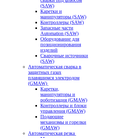
сварки под флюсом
(SAW)
Каретки и
манипуляторы (SAW)
Контроллеры (SAW)
Запасные части
Automation (SAW)
Оборудование для
позиционирования
изделий
Сварочные источники
(SAW)
Автоматическая сварка в
защитных газах
плавящимся электродом
(GMAW)
Каретки,
манипуляторы и
роботизация (GMAW)
Контроллеры и блоки
управления (GMAW)
Подающие
механизмы и горелки
(GMAW)
Автоматическая резка