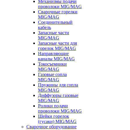
Механизмы подачи
проволоки MIG/MAG
Сварочные горелки
MIG/MAG
Соединительный
кабель
Запасные части
MIG/MAG
Запасные части для
горелок MIG/MAG
Направляющие
каналы MIG/MAG
Токосъемники
MIG/MAG
Газовые сопла
MIG/MAG
Пружины для сопла
MIG/MAG
Диффузоры газовые
MIG/MAG
Ролики подачи
проволоки MIG/MAG
Шейки горелок
(гусаки) MIG/MAG
Сварочное оборудование