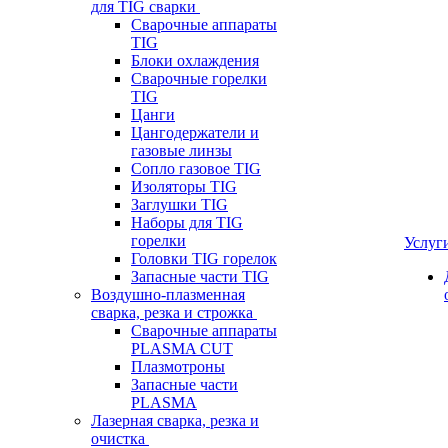
для TIG сварки
Сварочные аппараты
TIG
Блоки охлаждения
Сварочные горелки
TIG
Цанги
Цангодержатели и
газовые линзы
Сопло газовое TIG
Изоляторы TIG
Заглушки TIG
Наборы для TIG
горелки
Услуг
Головки TIG горелок
Запасные части TIG
Воздушно-плазменная
сварка, резка и строжка
Сварочные аппараты
PLASMA CUT
Плазмотроны
Запасные части
PLASMA
Лазерная сварка, резка и
очистка