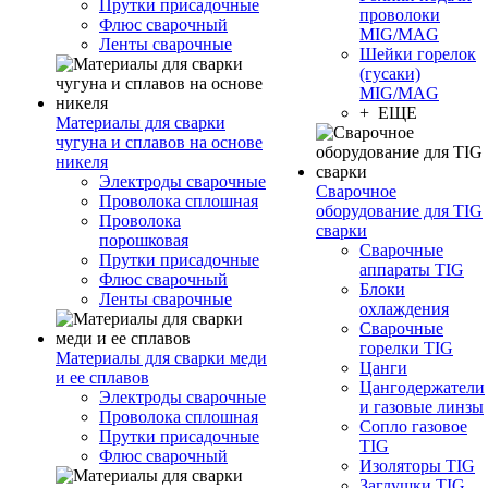
Прутки присадочные
проволоки
Флюс сварочный
MIG/MAG
Ленты сварочные
Шейки горелок
(гусаки)
MIG/MAG
+ ЕЩЕ
Материалы для сварки
чугуна и сплавов на основе
никеля
Электроды сварочные
Сварочное
Проволока сплошная
оборудование для TIG
Проволока
сварки
порошковая
Сварочные
Прутки присадочные
аппараты TIG
Флюс сварочный
Блоки
Ленты сварочные
охлаждения
Сварочные
горелки TIG
Материалы для сварки меди
Цанги
и ее сплавов
Цангодержатели
Электроды сварочные
и газовые линзы
Проволока сплошная
Сопло газовое
Прутки присадочные
TIG
Флюс сварочный
Изоляторы TIG
Заглушки TIG