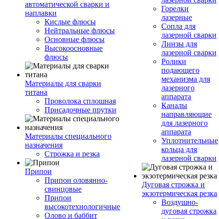
автоматической сварки и
Горелки
наплавки
лазерные
Кислые флюсы
Сопла для
Нейтральные флюсы
лазерной сварки
Основные флюсы
Линзы для
Высокоосновные
лазерной сварки
флюсы
Ролики
подающего
механизма для
Материалы для сварки
лазерного
титана
аппарата
Проволока сплошная
Каналы
Присадочные прутки
направляющие
для лазерного
аппарата
Материалы специального
Уплотнительные
назначения
кольца для
Строжка и резка
лазерной сварки
Припои
Припои оловянно-
Дуговая строжка и
свинцовые
экзотермическая резка
Припои
Воздушно-
высокотехнологичные
дуговая строжка
Олово и баббит