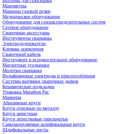
Баллоны для газосварки
Манометры
Машины газовой резки
Медицинское оборудование
Оборудование для газораспределительных систем
Сетевое оборудование
Сварочные аксессуары
Инструменты сварщика
Электрододержатели
Клеммы заземления
Сварочный кабель
Инструмент и вспомогательное оборудование
Магнитные угольники
Молотки сварщика
Вольфрамовые электроды и приспособления
Системы вытяжки сварочных дымов
Керамические подкладки
Упаковка Marathon Pac
Маркеры
Абразивные круги
Круги отрезные по металлу
Круги зачистные
Круги лепестковые тарельчатые
Самозацепляемые шлифовальные круги
Шлифовальные листы