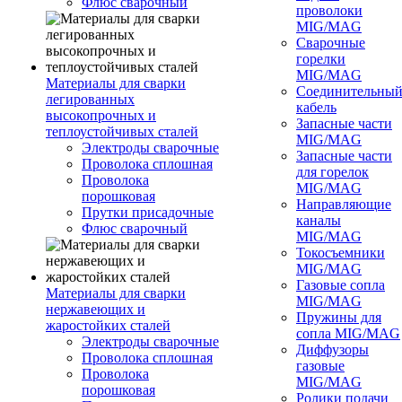
Флюс сварочный
проволоки
MIG/MAG
Сварочные
горелки
MIG/MAG
Материалы для сварки
Соединительны
легированных
кабель
высокопрочных и
Запасные части
теплоустойчивых сталей
MIG/MAG
Электроды сварочные
Запасные части
Проволока сплошная
для горелок
Проволока
MIG/MAG
порошковая
Направляющие
Прутки присадочные
каналы
Флюс сварочный
MIG/MAG
Токосъемники
MIG/MAG
Газовые сопла
Материалы для сварки
MIG/MAG
нержавеющих и
Пружины для
жаростойких сталей
сопла MIG/MAG
Электроды сварочные
Диффузоры
Проволока сплошная
газовые
Проволока
MIG/MAG
порошковая
Ролики подачи