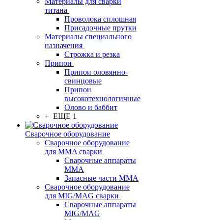
Материалы для сварки
титана
Проволока сплошная
Присадочные прутки
Материалы специального
назначения
Строжка и резка
Припои
Припои оловянно-
свинцовые
Припои
высокотехнологичные
Олово и баббит
+ ЕЩЕ 1
Сварочное оборудование
Сварочное оборудование
для MMA сварки
Сварочные аппараты
MMA
Запасные части MMA
Сварочное оборудование
для MIG/MAG сварки
Сварочные аппараты
MIG/MAG