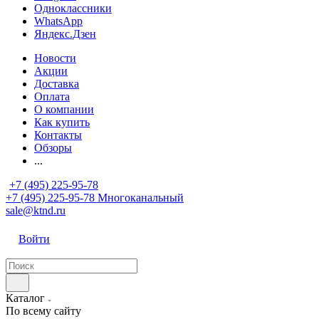
Одноклассники
WhatsApp
Яндекс.Дзен
Новости
Акции
Доставка
Оплата
О компании
Как купить
Контакты
Обзоры
...
+7 (495) 225-95-78
+7 (495) 225-95-78
Многоканальный
sale@ktnd.ru
Войти
Каталог
По всему сайту