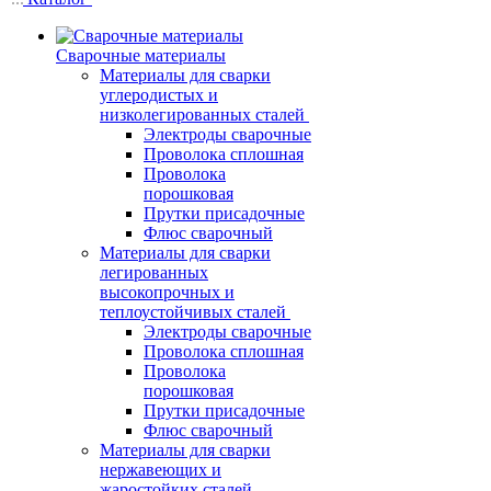
Сварочные материалы
Материалы для сварки
углеродистых и
низколегированных сталей
Электроды сварочные
Проволока сплошная
Проволока
порошковая
Прутки присадочные
Флюс сварочный
Материалы для сварки
легированных
высокопрочных и
теплоустойчивых сталей
Электроды сварочные
Проволока сплошная
Проволока
порошковая
Прутки присадочные
Флюс сварочный
Материалы для сварки
нержавеющих и
жаростойких сталей