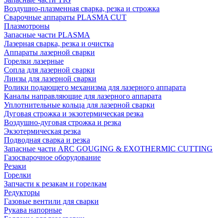
Воздушно-плазменная сварка, резка и строжка
Сварочные аппараты PLASMA CUT
Плазмотроны
Запасные части PLASMA
Лазерная сварка, резка и очистка
Аппараты лазерной сварки
Горелки лазерные
Сопла для лазерной сварки
Линзы для лазерной сварки
Ролики подающего механизма для лазерного аппарата
Каналы направляющие для лазерного аппарата
Уплотнительные кольца для лазерной сварки
Дуговая строжка и экзотермическая резка
Воздушно-дуговая строжка и резка
Экзотермическая резка
Подводная сварка и резка
Запасные части ARC GOUGING & EXOTHERMIC CUTTING
Газосварочное оборудование
Резаки
Горелки
Запчасти к резакам и горелкам
Редукторы
Газовые вентили для сварки
Рукава напорные