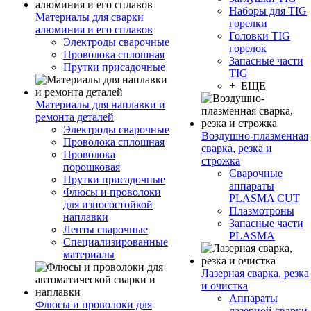
Наборы для TIG
Материалы для сварки
горелки
алюминия и его сплавов
Головки TIG
Электроды сварочные
горелок
Проволока сплошная
Запасные части
Прутки присадочные
TIG
+ ЕЩЕ
Материалы для наплавки и
ремонта деталей
Электроды сварочные
Воздушно-плазменная
Проволока сплошная
сварка, резка и
Проволока
строжка
порошковая
Сварочные
Прутки присадочные
аппараты
Флюсы и проволоки
PLASMA CUT
для износостойкой
Плазмотроны
наплавки
Запасные части
Ленты сварочные
PLASMA
Специализированные
материалы
Лазерная сварка, резка
и очистка
Аппараты
Флюсы и проволоки для
лазерной сварки