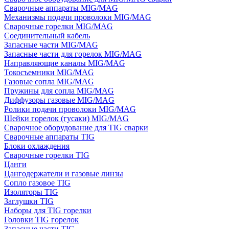
Сварочные аппараты MIG/MAG
Механизмы подачи проволоки MIG/MAG
Сварочные горелки MIG/MAG
Соединительный кабель
Запасные части MIG/MAG
Запасные части для горелок MIG/MAG
Направляющие каналы MIG/MAG
Токосъемники MIG/MAG
Газовые сопла MIG/MAG
Пружины для сопла MIG/MAG
Диффузоры газовые MIG/MAG
Ролики подачи проволоки MIG/MAG
Шейки горелок (гусаки) MIG/MAG
Сварочное оборудование для TIG сварки
Сварочные аппараты TIG
Блоки охлаждения
Сварочные горелки TIG
Цанги
Цангодержатели и газовые линзы
Сопло газовое TIG
Изоляторы TIG
Заглушки TIG
Наборы для TIG горелки
Головки TIG горелок
Запасные части TIG