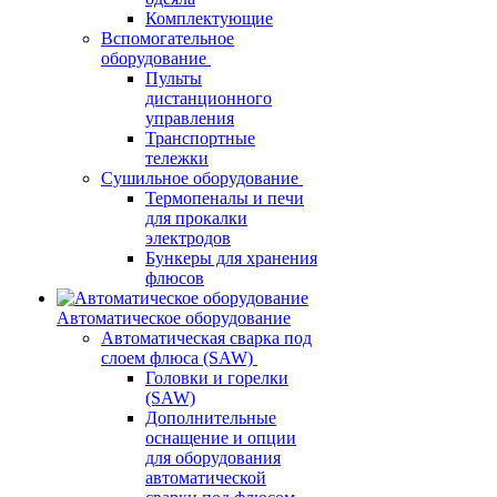
Комплектующие
Вспомогательное
оборудование
Пульты
дистанционного
управления
Транспортные
тележки
Сушильное оборудование
Термопеналы и печи
для прокалки
электродов
Бункеры для хранения
флюсов
Автоматическое оборудование
Автоматическая сварка под
слоем флюса (SAW)
Головки и горелки
(SAW)
Дополнительные
оснащение и опции
для оборудования
автоматической