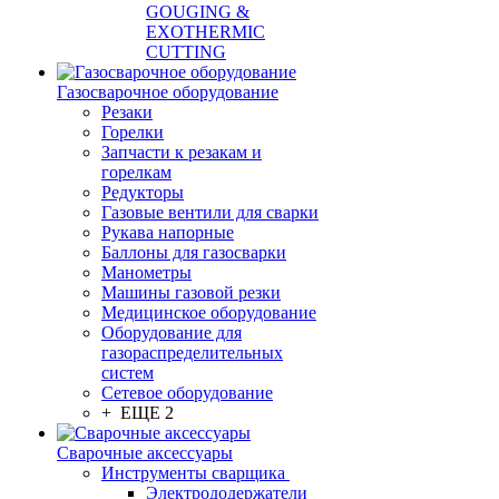
GOUGING &
EXOTHERMIC
CUTTING
Газосварочное оборудование
Резаки
Горелки
Запчасти к резакам и
горелкам
Редукторы
Газовые вентили для сварки
Рукава напорные
Баллоны для газосварки
Манометры
Машины газовой резки
Медицинское оборудование
Оборудование для
газораспределительных
систем
Сетевое оборудование
+ ЕЩЕ 2
Сварочные аксессуары
Инструменты сварщика
Электрододержатели