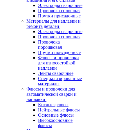
алюминия и его сплавов
Электроды сварочные
Проволока сплошная
Прутки присадочные
Материалы для наплавки и
ремонта деталей
Электроды сварочные
Проволока сплошная
Проволока
порошковая
Прутки присадочные
Флюсы и проволоки
для износостойкой
наплавки
Ленты сварочные
Специализированные
материалы
Флюсы и проволоки для
автоматической сварки и
наплавки
Кислые флюсы
Нейтральные флюсы
Основные флюсы
Высокоосновные
флюсы