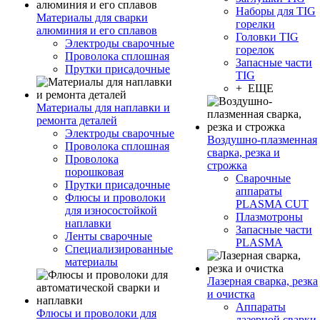
Наборы для TIG
Материалы для сварки
горелки
алюминия и его сплавов
Головки TIG
Электроды сварочные
горелок
Проволока сплошная
Запасные части
Прутки присадочные
TIG
+ ЕЩЕ
Материалы для наплавки и
ремонта деталей
Электроды сварочные
Воздушно-плазменная
Проволока сплошная
сварка, резка и
Проволока
строжка
порошковая
Сварочные
Прутки присадочные
аппараты
Флюсы и проволоки
PLASMA CUT
для износостойкой
Плазмотроны
наплавки
Запасные части
Ленты сварочные
PLASMA
Специализированные
материалы
Лазерная сварка, резка
и очистка
Аппараты
Флюсы и проволоки для
лазерной сварки