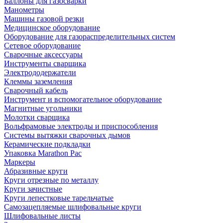
Баллоны для газосварки
Манометры
Машины газовой резки
Медицинское оборудование
Оборудование для газораспределительных систем
Сетевое оборудование
Сварочные аксессуары
Инструменты сварщика
Электрододержатели
Клеммы заземления
Сварочный кабель
Инструмент и вспомогательное оборудование
Магнитные угольники
Молотки сварщика
Вольфрамовые электроды и приспособления
Системы вытяжки сварочных дымов
Керамические подкладки
Упаковка Marathon Pac
Маркеры
Абразивные круги
Круги отрезные по металлу
Круги зачистные
Круги лепестковые тарельчатые
Самозацепляемые шлифовальные круги
Шлифовальные листы