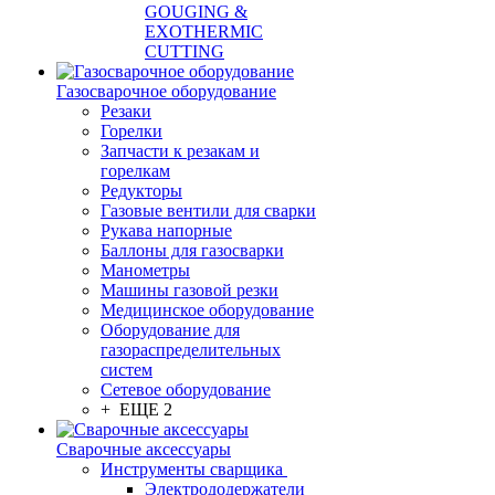
GOUGING &
EXOTHERMIC
CUTTING
Газосварочное оборудование
Резаки
Горелки
Запчасти к резакам и
горелкам
Редукторы
Газовые вентили для сварки
Рукава напорные
Баллоны для газосварки
Манометры
Машины газовой резки
Медицинское оборудование
Оборудование для
газораспределительных
систем
Сетевое оборудование
+ ЕЩЕ 2
Сварочные аксессуары
Инструменты сварщика
Электрододержатели