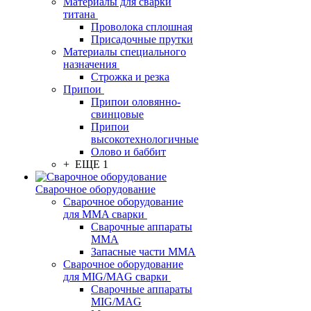
Материалы для сварки
титана
Проволока сплошная
Присадочные прутки
Материалы специального
назначения
Строжка и резка
Припои
Припои оловянно-
свинцовые
Припои
высокотехнологичные
Олово и баббит
+ ЕЩЕ 1
Сварочное оборудование
Сварочное оборудование
для MMA сварки
Сварочные аппараты
MMA
Запасные части MMA
Сварочное оборудование
для MIG/MAG сварки
Сварочные аппараты
MIG/MAG