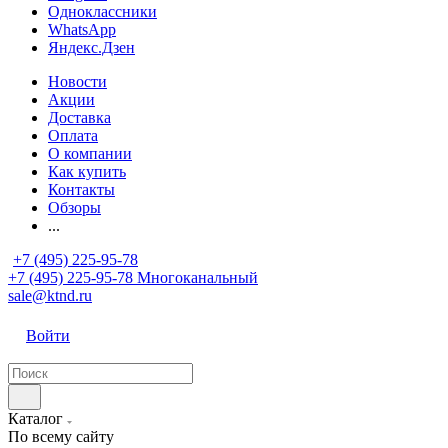
Одноклассники
WhatsApp
Яндекс.Дзен
Новости
Акции
Доставка
Оплата
О компании
Как купить
Контакты
Обзоры
...
+7 (495) 225-95-78
+7 (495) 225-95-78
Многоканальный
sale@ktnd.ru
Войти
Каталог
По всему сайту