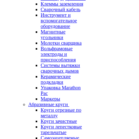
Клеммы заземления
Сварочный кабель
Инструмент и
вспомогательное
оборудование
Магнитные
угольники
Молотки сварщика
Вольфрамовые
электроды и
приспособления
Системы вытяжки
сварочных дымов
Керамические
подкладки
Упаковка Marathon
Pac
Маркеры
Абразивные круги
Круги отрезные по
металлу
Круги зачистные
Круги лепестковые
тарельчатые
Самозацепляемые