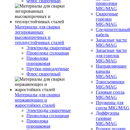
Флюс сварочный
проволоки
MIG/MAG
Сварочные
горелки
MIG/MAG
Материалы для сварки
Соединительны
легированных
кабель
высокопрочных и
Запасные части
теплоустойчивых сталей
MIG/MAG
Электроды сварочные
Запасные части
Проволока сплошная
для горелок
Проволока
MIG/MAG
порошковая
Направляющие
Прутки присадочные
каналы
Флюс сварочный
MIG/MAG
Токосъемники
MIG/MAG
Газовые сопла
Материалы для сварки
MIG/MAG
нержавеющих и
Пружины для
жаростойких сталей
сопла MIG/MAG
Электроды сварочные
Диффузоры
Проволока сплошная
газовые
Проволока
MIG/MAG
порошковая
Ролики подачи