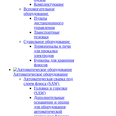
Комплектующие
Вспомогательное
оборудование
Пульты
дистанционного
управления
Транспортные
тележки
Сушильное оборудование
Термопеналы и печи
для прокалки
электродов
Бункеры для хранения
флюсов
Автоматическое оборудование
Автоматическая сварка под
слоем флюса (SAW)
Головки и горелки
(SAW)
Дополнительные
оснащение и опции
для оборудования
автоматической