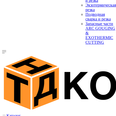
и резка
Экзотермическая
резка
Подводная
сварка и резка
Запасные части
ARC GOUGING
&
EXOTHERMIC
CUTTING
Каталог