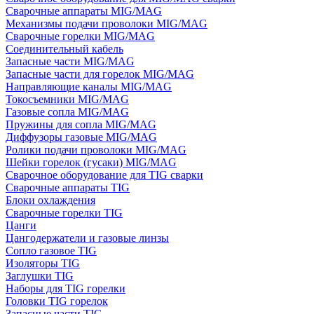
Сварочные аппараты MIG/MAG
Механизмы подачи проволоки MIG/MAG
Сварочные горелки MIG/MAG
Соединительный кабель
Запасные части MIG/MAG
Запасные части для горелок MIG/MAG
Направляющие каналы MIG/MAG
Токосъемники MIG/MAG
Газовые сопла MIG/MAG
Пружины для сопла MIG/MAG
Диффузоры газовые MIG/MAG
Ролики подачи проволоки MIG/MAG
Шейки горелок (гусаки) MIG/MAG
Сварочное оборудование для TIG сварки
Сварочные аппараты TIG
Блоки охлаждения
Сварочные горелки TIG
Цанги
Цангодержатели и газовые линзы
Сопло газовое TIG
Изоляторы TIG
Заглушки TIG
Наборы для TIG горелки
Головки TIG горелок
Запасные части TIG