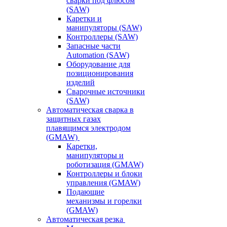
сварки под флюсом
(SAW)
Каретки и
манипуляторы (SAW)
Контроллеры (SAW)
Запасные части
Automation (SAW)
Оборудование для
позиционирования
изделий
Сварочные источники
(SAW)
Автоматическая сварка в
защитных газах
плавящимся электродом
(GMAW)
Каретки,
манипуляторы и
роботизация (GMAW)
Контроллеры и блоки
управления (GMAW)
Подающие
механизмы и горелки
(GMAW)
Автоматическая резка