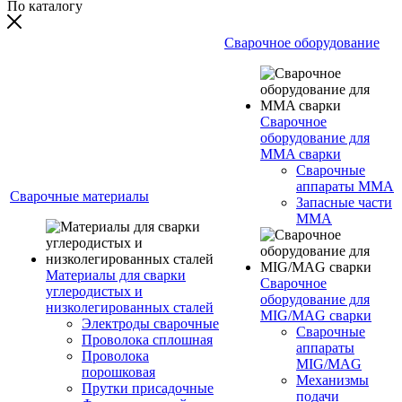
По каталогу
Сварочное оборудование
Сварочное
оборудование для
MMA сварки
Сварочные
аппараты MMA
Сварочные материалы
Запасные части
MMA
Материалы для сварки
Сварочное
углеродистых и
оборудование для
низколегированных сталей
MIG/MAG сварки
Электроды сварочные
Сварочные
Проволока сплошная
аппараты
Проволока
MIG/MAG
порошковая
Механизмы
Прутки присадочные
подачи