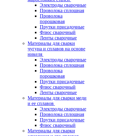
Электроды сварочные
Проволока сплошная
Проволока
порошковая
Прутки присадочные
Флюс сварочный
Ленты сварочные
Материалы для сварки
чугуна и сплавов на основе
никеля
Электроды сварочные
Проволока сплошная
Проволока
порошковая
Прутки присадочные
Флюс сварочный
Ленты сварочные
Материалы для сварки меди
и ее сплавов
Электроды сварочные
Проволока сплошная
Прутки присадочные
Флюс сварочный
Материалы для сварки