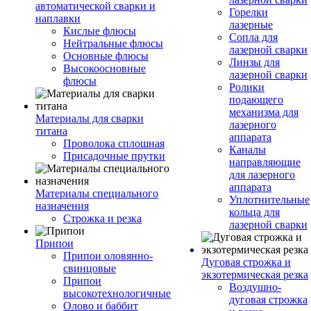
автоматической сварки и
Горелки
наплавки
лазерные
Кислые флюсы
Сопла для
Нейтральные флюсы
лазерной сварки
Основные флюсы
Линзы для
Высокоосновные
лазерной сварки
флюсы
Ролики
подающего
механизма для
Материалы для сварки
лазерного
титана
аппарата
Проволока сплошная
Каналы
Присадочные прутки
направляющие
для лазерного
аппарата
Материалы специального
Уплотнительные
назначения
кольца для
Строжка и резка
лазерной сварки
Припои
Припои оловянно-
Дуговая строжка и
свинцовые
экзотермическая резка
Припои
Воздушно-
высокотехнологичные
дуговая строжка
Олово и баббит