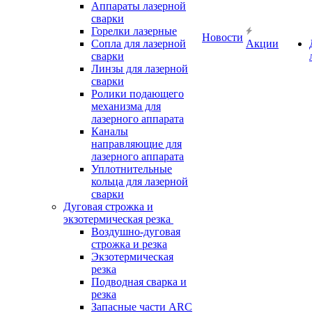
Аппараты лазерной
сварки
Горелки лазерные
Новости
Сопла для лазерной
Акции
сварки
Линзы для лазерной
сварки
Ролики подающего
механизма для
лазерного аппарата
Каналы
направляющие для
лазерного аппарата
Уплотнительные
кольца для лазерной
сварки
Дуговая строжка и
экзотермическая резка
Воздушно-дуговая
строжка и резка
Экзотермическая
резка
Подводная сварка и
резка
Запасные части ARC