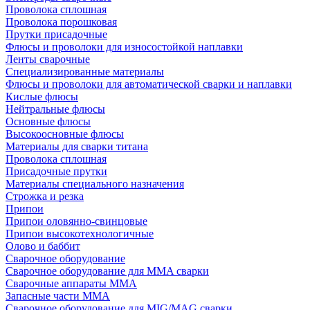
Проволока сплошная
Проволока порошковая
Прутки присадочные
Флюсы и проволоки для износостойкой наплавки
Ленты сварочные
Специализированные материалы
Флюсы и проволоки для автоматической сварки и наплавки
Кислые флюсы
Нейтральные флюсы
Основные флюсы
Высокоосновные флюсы
Материалы для сварки титана
Проволока сплошная
Присадочные прутки
Материалы специального назначения
Строжка и резка
Припои
Припои оловянно-свинцовые
Припои высокотехнологичные
Олово и баббит
Сварочное оборудование
Сварочное оборудование для MMA сварки
Сварочные аппараты MMA
Запасные части MMA
Сварочное оборудование для MIG/MAG сварки