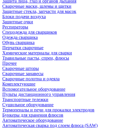
Защита лица, глаз и органов дыхания
Сварочные маски, шлемы и щитки
Защитные стекла, запчасти для масок
Блоки подачи воздуха
Защитные очки
Респираторы
Спецодежда для сварщиков
Одежда сварщика
Обувь сварщика
Перчатки сварочные
Химические материалы для сварки
Травильные пасты, спреи, флюсы
Прочее
Сварочные шторы
Сварочные занавесы
Сварочные полотна и одеяла
Комплектующие
Вспомогательное оборудование
Пульты дистанционного управления
Транспортные тележки
Сушильное оборудование
Термопеналы и печи для прокалки электродов
Бункеры для хранения флюсов
Автоматическое оборудование
Автоматическая сварка под слоем флюса (SAW)