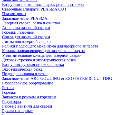
Воздушно-плазменная сварка, резка и строжка
Сварочные аппараты PLASMA CUT
Плазмотроны
Запасные части PLASMA
Лазерная сварка, резка и очистка
Аппараты лазерной сварки
Горелки лазерные
Сопла для лазерной сварки
Линзы для лазерной сварки
Ролики подающего механизма для лазерного аппарата
Каналы направляющие для лазерного аппарата
Уплотнительные кольца для лазерной сварки
Дуговая строжка и экзотермическая резка
Воздушно-дуговая строжка и резка
Экзотермическая резка
Подводная сварка и резка
Запасные части ARC GOUGING & EXOTHERMIC CUTTING
Газосварочное оборудование
Резаки
Горелки
Запчасти к резакам и горелкам
Редукторы
Газовые вентили для сварки
Рукава напорные