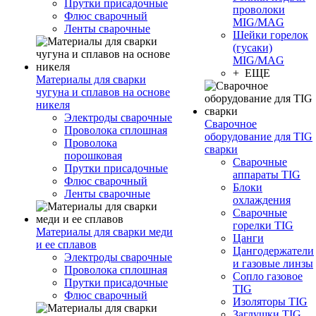
Прутки присадочные
проволоки
Флюс сварочный
MIG/MAG
Ленты сварочные
Шейки горелок
(гусаки)
MIG/MAG
+ ЕЩЕ
Материалы для сварки
чугуна и сплавов на основе
никеля
Электроды сварочные
Сварочное
Проволока сплошная
оборудование для TIG
Проволока
сварки
порошковая
Сварочные
Прутки присадочные
аппараты TIG
Флюс сварочный
Блоки
Ленты сварочные
охлаждения
Сварочные
горелки TIG
Материалы для сварки меди
Цанги
и ее сплавов
Цангодержатели
Электроды сварочные
и газовые линзы
Проволока сплошная
Сопло газовое
Прутки присадочные
TIG
Флюс сварочный
Изоляторы TIG
Заглушки TIG