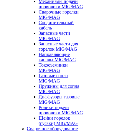
Механизмы подачи
проволоки MIG/MAG
Сварочные горелки
MIG/MAG
Соединительный
кабель
Запасные части
MIG/MAG
Запасные части для
горелок MIG/MAG
Направляющие
каналы MIG/MAG
Токосъемники
MIG/MAG
Газовые сопла
MIG/MAG
Пружины для сопла
MIG/MAG
Диффузоры газовые
MIG/MAG
Ролики подачи
проволоки MIG/MAG
Шейки горелок
(гусаки) MIG/MAG
Сварочное оборудование