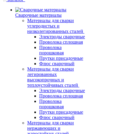
Сварочные материалы
Материалы для сварки
углеродистых и
низколегированных сталей
Электроды сварочные
Проволока сплошная
Проволока
порошковая
Прутки присадочные
Флюс сварочный
Материалы для сварки
легированных
высокопрочных и
теплоустойчивых сталей
Электроды сварочные
Проволока сплошная
Проволока
порошковая
Прутки присадочные
Флюс сварочный
Материалы для сварки
нержавеющих и
жаростойких сталей