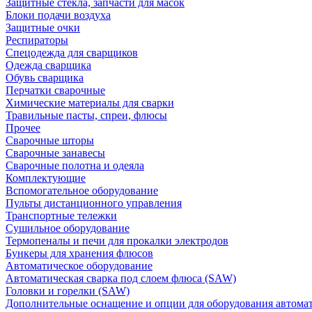
Защитные стекла, запчасти для масок
Блоки подачи воздуха
Защитные очки
Респираторы
Спецодежда для сварщиков
Одежда сварщика
Обувь сварщика
Перчатки сварочные
Химические материалы для сварки
Травильные пасты, спреи, флюсы
Прочее
Сварочные шторы
Сварочные занавесы
Сварочные полотна и одеяла
Комплектующие
Вспомогательное оборудование
Пульты дистанционного управления
Транспортные тележки
Сушильное оборудование
Термопеналы и печи для прокалки электродов
Бункеры для хранения флюсов
Автоматическое оборудование
Автоматическая сварка под слоем флюса (SAW)
Головки и горелки (SAW)
Дополнительные оснащение и опции для оборудования автома