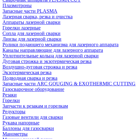
Плазмотроны
Запасные части PLASMA
Лазерная сварка, резка и очистка
Аппараты лазерной сварки
Горелки лазерные
Сопла для лазерной сварки
Линзы для лазерной сварки
Ролики подающего механизма для лазерного аппарата
Каналы направляющие для лазерного аппарата
Уплотнительные кольца для лазерной сварки
Дуговая строжка и экзотермическая резка
Воздушно-дуговая строжка и резка
Экзотермическая резка
Подводная сварка и резка
Запасные части ARC GOUGING & EXOTHERMIC CUTTING
Газосварочное оборудование
Резаки
Горелки
Запчасти к резакам и горелкам
Редукторы
Газовые вентили для сварки
Рукава напорные
Баллоны для газосварки
Манометры