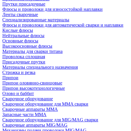
Прутки присадочные
Флюсы и проволоки для износостойкой наплавки
Ленты сварочные
Специализированные материалы
Флюсы и проволоки для автоматической сварки и наплавки
Кислые флюсы
Нейтральные флюсы
Основные флюсы
Высокоосновные флюсы
Материалы для сварки титана
Проволока сплошная
Присадочные прутки
Материалы специального назначения
Строжка и резка
Припои
Припои оловянно-свинцовые
Припои высокотехнологичные
Олово и баббит
Сварочное оборудование
Сварочное оборудование для MMA сварки
Сварочные аппараты MMA
Запасные части MMA
Сварочное оборудование для MIG/MAG сварки
Сварочные аппараты MIG/MAG
Механизмы подачи проволоки MIG/MAG