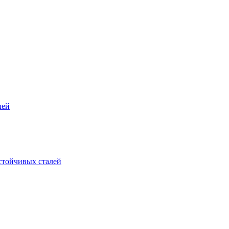
лей
стойчивых сталей