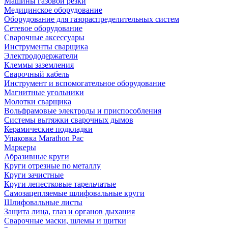
Машины газовой резки
Медицинское оборудование
Оборудование для газораспределительных систем
Сетевое оборудование
Сварочные аксессуары
Инструменты сварщика
Электрододержатели
Клеммы заземления
Сварочный кабель
Инструмент и вспомогательное оборудование
Магнитные угольники
Молотки сварщика
Вольфрамовые электроды и приспособления
Системы вытяжки сварочных дымов
Керамические подкладки
Упаковка Marathon Pac
Маркеры
Абразивные круги
Круги отрезные по металлу
Круги зачистные
Круги лепестковые тарельчатые
Самозацепляемые шлифовальные круги
Шлифовальные листы
Защита лица, глаз и органов дыхания
Сварочные маски, шлемы и щитки