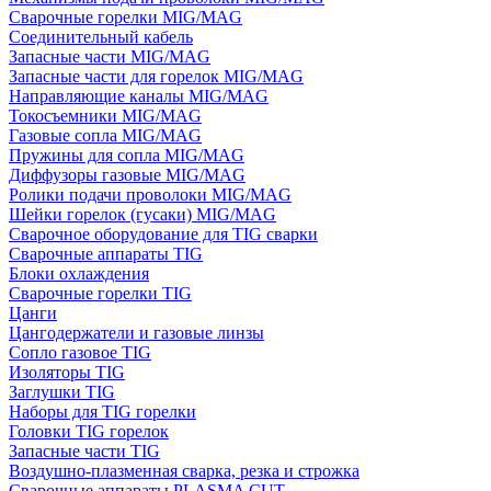
Сварочные горелки MIG/MAG
Соединительный кабель
Запасные части MIG/MAG
Запасные части для горелок MIG/MAG
Направляющие каналы MIG/MAG
Токосъемники MIG/MAG
Газовые сопла MIG/MAG
Пружины для сопла MIG/MAG
Диффузоры газовые MIG/MAG
Ролики подачи проволоки MIG/MAG
Шейки горелок (гусаки) MIG/MAG
Сварочное оборудование для TIG сварки
Сварочные аппараты TIG
Блоки охлаждения
Сварочные горелки TIG
Цанги
Цангодержатели и газовые линзы
Сопло газовое TIG
Изоляторы TIG
Заглушки TIG
Наборы для TIG горелки
Головки TIG горелок
Запасные части TIG
Воздушно-плазменная сварка, резка и строжка
Сварочные аппараты PLASMA CUT