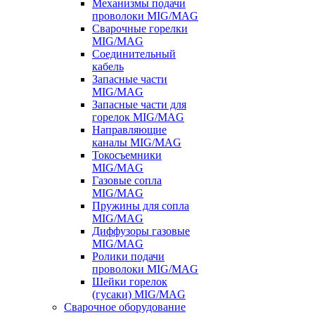
Механизмы подачи
проволоки MIG/MAG
Сварочные горелки
MIG/MAG
Соединительный
кабель
Запасные части
MIG/MAG
Запасные части для
горелок MIG/MAG
Направляющие
каналы MIG/MAG
Токосъемники
MIG/MAG
Газовые сопла
MIG/MAG
Пружины для сопла
MIG/MAG
Диффузоры газовые
MIG/MAG
Ролики подачи
проволоки MIG/MAG
Шейки горелок
(гусаки) MIG/MAG
Сварочное оборудование