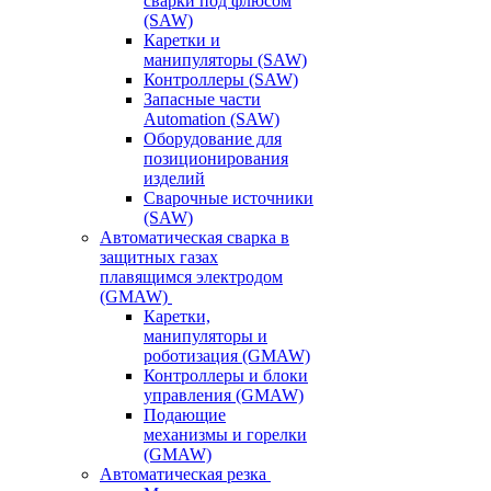
сварки под флюсом
(SAW)
Каретки и
манипуляторы (SAW)
Контроллеры (SAW)
Запасные части
Automation (SAW)
Оборудование для
позиционирования
изделий
Сварочные источники
(SAW)
Автоматическая сварка в
защитных газах
плавящимся электродом
(GMAW)
Каретки,
манипуляторы и
роботизация (GMAW)
Контроллеры и блоки
управления (GMAW)
Подающие
механизмы и горелки
(GMAW)
Автоматическая резка