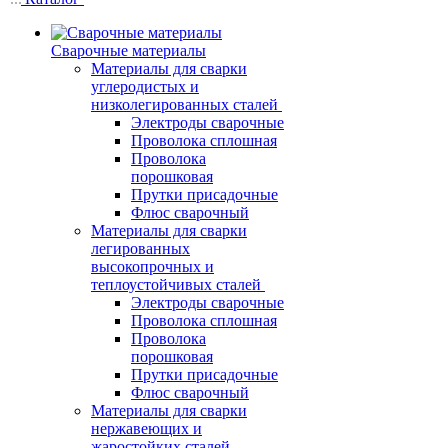
Сварочные материалы
Материалы для сварки
углеродистых и
низколегированных сталей
Электроды сварочные
Проволока сплошная
Проволока
порошковая
Прутки присадочные
Флюс сварочный
Материалы для сварки
легированных
высокопрочных и
теплоустойчивых сталей
Электроды сварочные
Проволока сплошная
Проволока
порошковая
Прутки присадочные
Флюс сварочный
Материалы для сварки
нержавеющих и
жаростойких сталей