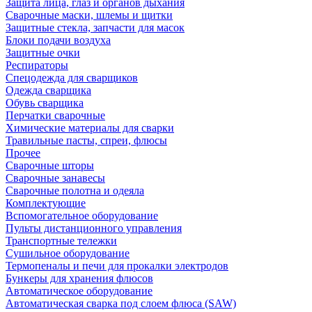
Защита лица, глаз и органов дыхания
Сварочные маски, шлемы и щитки
Защитные стекла, запчасти для масок
Блоки подачи воздуха
Защитные очки
Респираторы
Спецодежда для сварщиков
Одежда сварщика
Обувь сварщика
Перчатки сварочные
Химические материалы для сварки
Травильные пасты, спреи, флюсы
Прочее
Сварочные шторы
Сварочные занавесы
Сварочные полотна и одеяла
Комплектующие
Вспомогательное оборудование
Пульты дистанционного управления
Транспортные тележки
Сушильное оборудование
Термопеналы и печи для прокалки электродов
Бункеры для хранения флюсов
Автоматическое оборудование
Автоматическая сварка под слоем флюса (SAW)