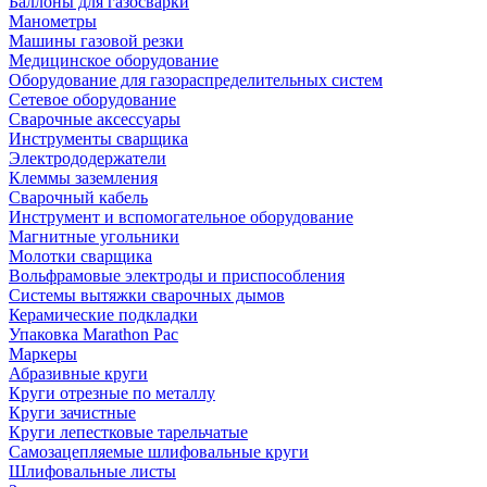
Баллоны для газосварки
Манометры
Машины газовой резки
Медицинское оборудование
Оборудование для газораспределительных систем
Сетевое оборудование
Сварочные аксессуары
Инструменты сварщика
Электрододержатели
Клеммы заземления
Сварочный кабель
Инструмент и вспомогательное оборудование
Магнитные угольники
Молотки сварщика
Вольфрамовые электроды и приспособления
Системы вытяжки сварочных дымов
Керамические подкладки
Упаковка Marathon Pac
Маркеры
Абразивные круги
Круги отрезные по металлу
Круги зачистные
Круги лепестковые тарельчатые
Самозацепляемые шлифовальные круги
Шлифовальные листы