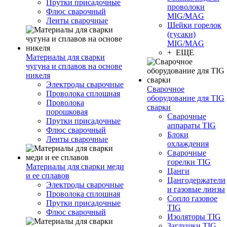
Прутки присадочные
проволоки
Флюс сварочный
MIG/MAG
Ленты сварочные
Шейки горелок
(гусаки)
MIG/MAG
+ ЕЩЕ
Материалы для сварки
чугуна и сплавов на основе
никеля
Электроды сварочные
Сварочное
Проволока сплошная
оборудование для TIG
Проволока
сварки
порошковая
Сварочные
Прутки присадочные
аппараты TIG
Флюс сварочный
Блоки
Ленты сварочные
охлаждения
Сварочные
горелки TIG
Материалы для сварки меди
Цанги
и ее сплавов
Цангодержатели
Электроды сварочные
и газовые линзы
Проволока сплошная
Сопло газовое
Прутки присадочные
TIG
Флюс сварочный
Изоляторы TIG
Заглушки TIG