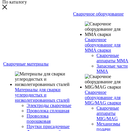
По каталогу
Сварочное оборудование
Сварочное
оборудование для
MMA сварки
Сварочные
аппараты MMA
Сварочные материалы
Запасные части
MMA
Материалы для сварки
Сварочное
углеродистых и
оборудование для
низколегированных сталей
MIG/MAG сварки
Электроды сварочные
Сварочные
Проволока сплошная
аппараты
Проволока
MIG/MAG
порошковая
Механизмы
Прутки присадочные
подачи