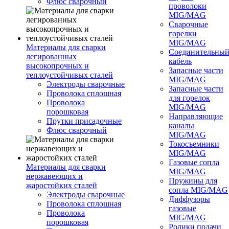
Флюс сварочный
проволоки
MIG/MAG
Сварочные
горелки
MIG/MAG
Материалы для сварки
Соединительны
легированных
кабель
высокопрочных и
Запасные части
теплоустойчивых сталей
MIG/MAG
Электроды сварочные
Запасные части
Проволока сплошная
для горелок
Проволока
MIG/MAG
порошковая
Направляющие
Прутки присадочные
каналы
Флюс сварочный
MIG/MAG
Токосъемники
MIG/MAG
Газовые сопла
Материалы для сварки
MIG/MAG
нержавеющих и
Пружины для
жаростойких сталей
сопла MIG/MAG
Электроды сварочные
Диффузоры
Проволока сплошная
газовые
Проволока
MIG/MAG
порошковая
Ролики подачи