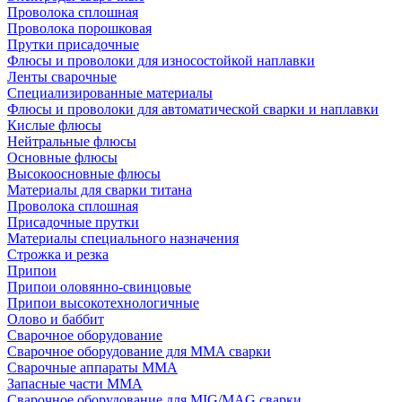
Проволока сплошная
Проволока порошковая
Прутки присадочные
Флюсы и проволоки для износостойкой наплавки
Ленты сварочные
Специализированные материалы
Флюсы и проволоки для автоматической сварки и наплавки
Кислые флюсы
Нейтральные флюсы
Основные флюсы
Высокоосновные флюсы
Материалы для сварки титана
Проволока сплошная
Присадочные прутки
Материалы специального назначения
Строжка и резка
Припои
Припои оловянно-свинцовые
Припои высокотехнологичные
Олово и баббит
Сварочное оборудование
Сварочное оборудование для MMA сварки
Сварочные аппараты MMA
Запасные части MMA
Сварочное оборудование для MIG/MAG сварки