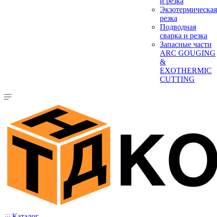
и резка
Экзотермическая
резка
Подводная
сварка и резка
Запасные части
ARC GOUGING
&
EXOTHERMIC
CUTTING
Каталог