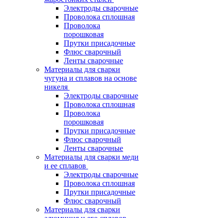
Электроды сварочные
Проволока сплошная
Проволока
порошковая
Прутки присадочные
Флюс сварочный
Ленты сварочные
Материалы для сварки
чугуна и сплавов на основе
никеля
Электроды сварочные
Проволока сплошная
Проволока
порошковая
Прутки присадочные
Флюс сварочный
Ленты сварочные
Материалы для сварки меди
и ее сплавов
Электроды сварочные
Проволока сплошная
Прутки присадочные
Флюс сварочный
Материалы для сварки