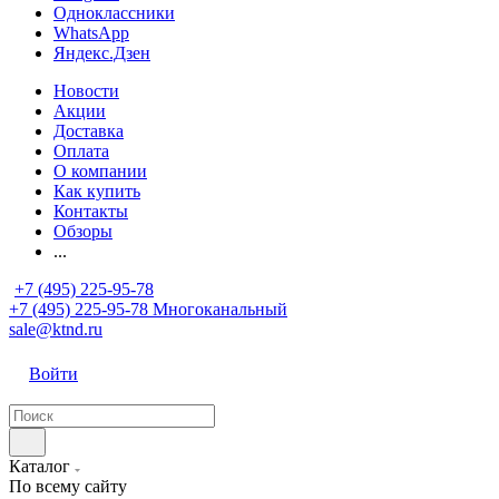
Одноклассники
WhatsApp
Яндекс.Дзен
Новости
Акции
Доставка
Оплата
О компании
Как купить
Контакты
Обзоры
...
+7 (495) 225-95-78
+7 (495) 225-95-78
Многоканальный
sale@ktnd.ru
Войти
Каталог
По всему сайту