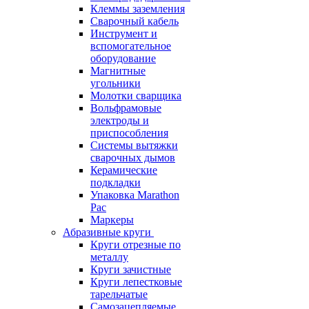
Клеммы заземления
Сварочный кабель
Инструмент и
вспомогательное
оборудование
Магнитные
угольники
Молотки сварщика
Вольфрамовые
электроды и
приспособления
Системы вытяжки
сварочных дымов
Керамические
подкладки
Упаковка Marathon
Pac
Маркеры
Абразивные круги
Круги отрезные по
металлу
Круги зачистные
Круги лепестковые
тарельчатые
Самозацепляемые