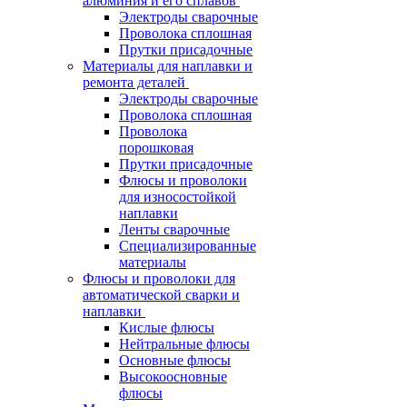
алюминия и его сплавов
Электроды сварочные
Проволока сплошная
Прутки присадочные
Материалы для наплавки и
ремонта деталей
Электроды сварочные
Проволока сплошная
Проволока
порошковая
Прутки присадочные
Флюсы и проволоки
для износостойкой
наплавки
Ленты сварочные
Специализированные
материалы
Флюсы и проволоки для
автоматической сварки и
наплавки
Кислые флюсы
Нейтральные флюсы
Основные флюсы
Высокоосновные
флюсы