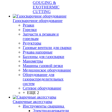
GOUGING &
EXOTHERMIC
CUTTING
Газосварочное оборудование
Резаки
Горелки
Запчасти к резакам и
горелкам
Редукторы
Газовые вентили для сварки
Рукава напорные
Баллоны для газосварки
Манометры
Машины газовой резки
Медицинское оборудование
Оборудование для
газораспределительных
систем
Сетевое оборудование
+ ЕЩЕ 2
Сварочные аксессуары
Инструменты сварщика
Электрододержатели