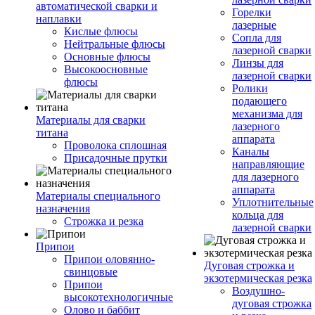
автоматической сварки и
Горелки
наплавки
лазерные
Кислые флюсы
Сопла для
Нейтральные флюсы
лазерной сварки
Основные флюсы
Линзы для
Высокоосновные
лазерной сварки
флюсы
Ролики
подающего
механизма для
Материалы для сварки
лазерного
титана
аппарата
Проволока сплошная
Каналы
Присадочные прутки
направляющие
для лазерного
аппарата
Материалы специального
Уплотнительные
назначения
кольца для
Строжка и резка
лазерной сварки
Припои
Припои оловянно-
Дуговая строжка и
свинцовые
экзотермическая резка
Припои
Воздушно-
высокотехнологичные
дуговая строжка
Олово и баббит