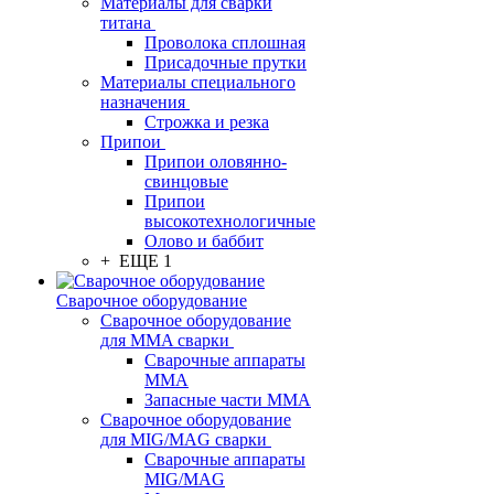
Материалы для сварки
титана
Проволока сплошная
Присадочные прутки
Материалы специального
назначения
Строжка и резка
Припои
Припои оловянно-
свинцовые
Припои
высокотехнологичные
Олово и баббит
+ ЕЩЕ 1
Сварочное оборудование
Сварочное оборудование
для MMA сварки
Сварочные аппараты
MMA
Запасные части MMA
Сварочное оборудование
для MIG/MAG сварки
Сварочные аппараты
MIG/MAG