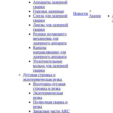
Аппараты лазерной
сварки
Горелки лазерные
Новости
Сопла для лазерной
Акции
сварки
Линзы для лазерной
сварки
Ролики подающего
механизма для
лазерного аппарата
Каналы
направляющие для
лазерного аппарата
Уплотнительные
кольца для лазерной
сварки
Дуговая строжка и
экзотермическая резка
Воздушно-дуговая
строжка и резка
Экзотермическая
резка
Подводная сварка и
резка
Запасные части ARC