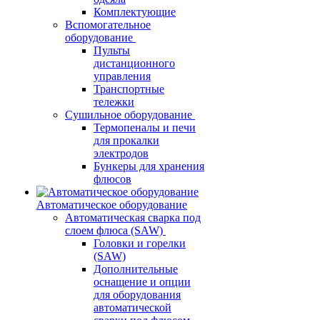
Комплектующие
Вспомогательное
оборудование
Пульты
дистанционного
управления
Транспортные
тележки
Сушильное оборудование
Термопеналы и печи
для прокалки
электродов
Бункеры для хранения
флюсов
Автоматическое оборудование
Автоматическая сварка под
слоем флюса (SAW)
Головки и горелки
(SAW)
Дополнительные
оснащение и опции
для оборудования
автоматической