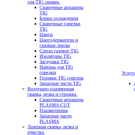
для TIG сварки
Сварочные аппараты
TIG
Блоки охлаждения
Сварочные горелки
TIG
Цанги
Цангодержатели и
газовые линзы
Сопло газовое TIG
Изоляторы TIG
Заглушки TIG
Наборы для TIG
горелки
Услуг
Головки TIG горелок
Запасные части TIG
Воздушно-плазменная
сварка, резка и строжка
Сварочные аппараты
PLASMA CUT
Плазмотроны
Запасные части
PLASMA
Лазерная сварка, резка и
очистка