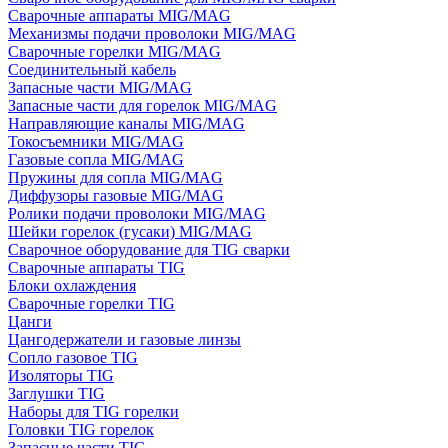
Сварочные аппараты MIG/MAG
Механизмы подачи проволоки MIG/MAG
Сварочные горелки MIG/MAG
Соединительный кабель
Запасные части MIG/MAG
Запасные части для горелок MIG/MAG
Направляющие каналы MIG/MAG
Токосъемники MIG/MAG
Газовые сопла MIG/MAG
Пружины для сопла MIG/MAG
Диффузоры газовые MIG/MAG
Ролики подачи проволоки MIG/MAG
Шейки горелок (гусаки) MIG/MAG
Сварочное оборудование для TIG сварки
Сварочные аппараты TIG
Блоки охлаждения
Сварочные горелки TIG
Цанги
Цангодержатели и газовые линзы
Сопло газовое TIG
Изоляторы TIG
Заглушки TIG
Наборы для TIG горелки
Головки TIG горелок
Запасные части TIG