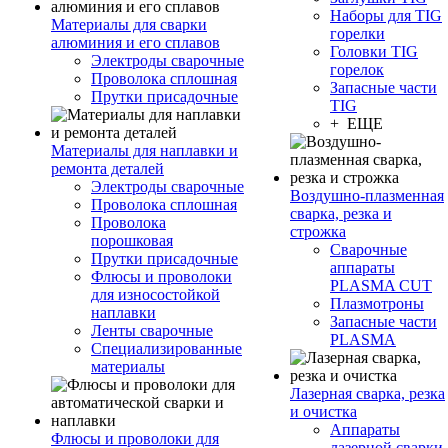
Наборы для TIG
Материалы для сварки
горелки
алюминия и его сплавов
Головки TIG
Электроды сварочные
горелок
Проволока сплошная
Запасные части
Прутки присадочные
TIG
+ ЕЩЕ
Материалы для наплавки и
ремонта деталей
Электроды сварочные
Воздушно-плазменная
Проволока сплошная
сварка, резка и
Проволока
строжка
порошковая
Сварочные
Прутки присадочные
аппараты
Флюсы и проволоки
PLASMA CUT
для износостойкой
Плазмотроны
наплавки
Запасные части
Ленты сварочные
PLASMA
Специализированные
материалы
Лазерная сварка, резка
и очистка
Аппараты
Флюсы и проволоки для
лазерной сварки