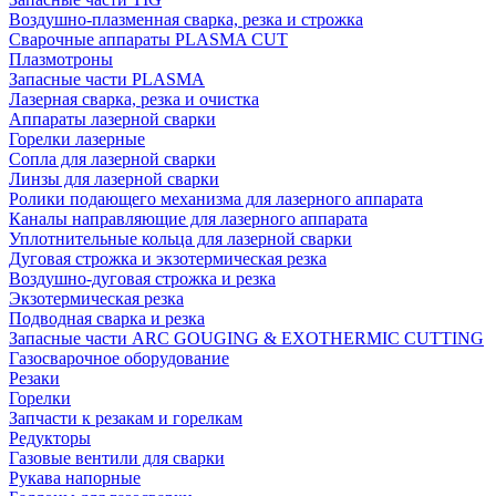
Воздушно-плазменная сварка, резка и строжка
Сварочные аппараты PLASMA CUT
Плазмотроны
Запасные части PLASMA
Лазерная сварка, резка и очистка
Аппараты лазерной сварки
Горелки лазерные
Сопла для лазерной сварки
Линзы для лазерной сварки
Ролики подающего механизма для лазерного аппарата
Каналы направляющие для лазерного аппарата
Уплотнительные кольца для лазерной сварки
Дуговая строжка и экзотермическая резка
Воздушно-дуговая строжка и резка
Экзотермическая резка
Подводная сварка и резка
Запасные части ARC GOUGING & EXOTHERMIC CUTTING
Газосварочное оборудование
Резаки
Горелки
Запчасти к резакам и горелкам
Редукторы
Газовые вентили для сварки
Рукава напорные