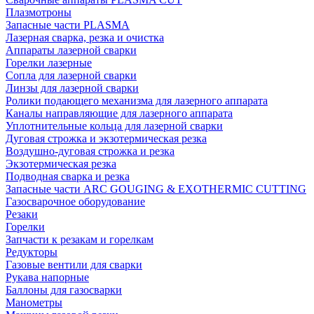
Плазмотроны
Запасные части PLASMA
Лазерная сварка, резка и очистка
Аппараты лазерной сварки
Горелки лазерные
Сопла для лазерной сварки
Линзы для лазерной сварки
Ролики подающего механизма для лазерного аппарата
Каналы направляющие для лазерного аппарата
Уплотнительные кольца для лазерной сварки
Дуговая строжка и экзотермическая резка
Воздушно-дуговая строжка и резка
Экзотермическая резка
Подводная сварка и резка
Запасные части ARC GOUGING & EXOTHERMIC CUTTING
Газосварочное оборудование
Резаки
Горелки
Запчасти к резакам и горелкам
Редукторы
Газовые вентили для сварки
Рукава напорные
Баллоны для газосварки
Манометры