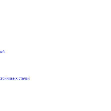
лей
стойчивых сталей