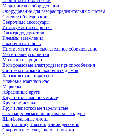
Машины газовой резки
Медицинское оборудование
Оборудование для газораспределительных систем
Сетевое оборудование
Сварочные аксессуары
Инструменты сварщика
Электрододержатели
Клеммы заземления
Сварочный кабель
Инструмент и вспомогательное оборудование
Магнитные угольники
Молотки сварщика
Вольфрамовые электроды и приспособления
Системы вытяжки сварочных дымов
Керамические подкладки
Упаковка Marathon Pac
Маркеры
Абразивные круги
Круги отрезные по металлу
Круги зачистные
Круги лепестковые тарельчатые
Самозацепляемые шлифовальные круги
Шлифовальные листы
Защита лица, глаз и органов дыхания
Сварочные маски, шлемы и щитки