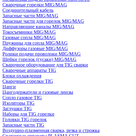
Сварочные горелки MIG/MAG
Соединительный кабель
Запасные части MIG/MAG
Запасные части для горелок MIG/MAG
Направляющие каналы MIG/MAG
Токосъемники MIG/MAG
Газовые сопла MIG/MAG
Пружины для сопла MIG/MAG
Диффузоры газовые MIG/MAG
Ролики подачи проволоки MIG/MAG
Шейки горелок (гусаки) MIG/MAG
Сварочное оборудование для TIG сварки
Сварочные аппараты TIG
Блоки охлаждения
Сварочные горелки TIG
Цанги
Цангодержатели и газовые линзы
Сопло газовое TIG
Изоляторы TIG
Заглушки TIG
Наборы для TIG горелки
Головки TIG горелок
Запасные части TIG
Воздушно-плазменная сварка, резка и строжка
Сварочные аппараты PLASMA CUT