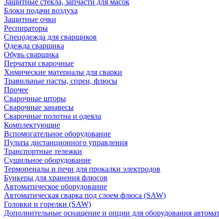
Защитные стекла, запчасти для масок
Блоки подачи воздуха
Защитные очки
Респираторы
Спецодежда для сварщиков
Одежда сварщика
Обувь сварщика
Перчатки сварочные
Химические материалы для сварки
Травильные пасты, спреи, флюсы
Прочее
Сварочные шторы
Сварочные занавесы
Сварочные полотна и одеяла
Комплектующие
Вспомогательное оборудование
Пульты дистанционного управления
Транспортные тележки
Сушильное оборудование
Термопеналы и печи для прокалки электродов
Бункеры для хранения флюсов
Автоматическое оборудование
Автоматическая сварка под слоем флюса (SAW)
Головки и горелки (SAW)
Дополнительные оснащение и опции для оборудования автома