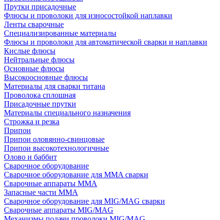
Прутки присадочные
Флюсы и проволоки для износостойкой наплавки
Ленты сварочные
Специализированные материалы
Флюсы и проволоки для автоматической сварки и наплавки
Кислые флюсы
Нейтральные флюсы
Основные флюсы
Высокоосновные флюсы
Материалы для сварки титана
Проволока сплошная
Присадочные прутки
Материалы специального назначения
Строжка и резка
Припои
Припои оловянно-свинцовые
Припои высокотехнологичные
Олово и баббит
Сварочное оборудование
Сварочное оборудование для MMA сварки
Сварочные аппараты MMA
Запасные части MMA
Сварочное оборудование для MIG/MAG сварки
Сварочные аппараты MIG/MAG
Механизмы подачи проволоки MIG/MAG