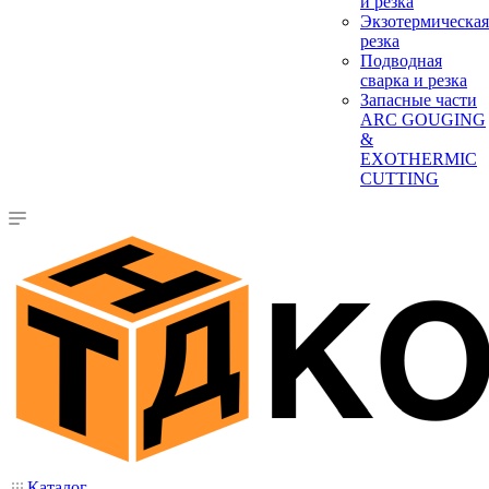
и резка
Экзотермическая
резка
Подводная
сварка и резка
Запасные части
ARC GOUGING
&
EXOTHERMIC
CUTTING
Каталог