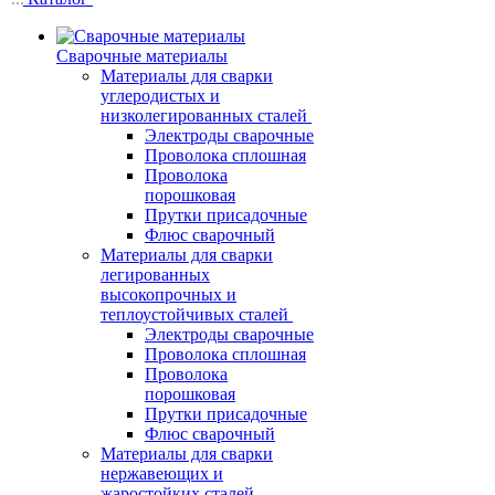
Сварочные материалы
Материалы для сварки
углеродистых и
низколегированных сталей
Электроды сварочные
Проволока сплошная
Проволока
порошковая
Прутки присадочные
Флюс сварочный
Материалы для сварки
легированных
высокопрочных и
теплоустойчивых сталей
Электроды сварочные
Проволока сплошная
Проволока
порошковая
Прутки присадочные
Флюс сварочный
Материалы для сварки
нержавеющих и
жаростойких сталей