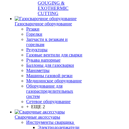
GOUGING &
EXOTHERMIC
CUTTING
Газосварочное оборудование
Резаки
Горелки
Запчасти к резакам и
горелкам
Редукторы
Газовые вентили для сварки
Рукава напорные
Баллоны для газосварки
Манометры
Машины газовой резки
Медицинское оборудование
Оборудование для
газораспределительных
систем
Сетевое оборудование
+ ЕЩЕ 2
Сварочные аксессуары
Инструменты сварщика
Электрододержатели