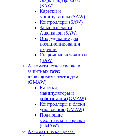
сварки под флюсом
(SAW)
Каретки и
манипуляторы (SAW)
Контроллеры (SAW)
Запасные части
Automation (SAW)
Оборудование для
позиционирования
изделий
Сварочные источники
(SAW)
Автоматическая сварка в
защитных газах
плавящимся электродом
(GMAW)
Каретки,
манипуляторы и
роботизация (GMAW)
Контроллеры и блоки
управления (GMAW)
Подающие
механизмы и горелки
(GMAW)
Автоматическая резка