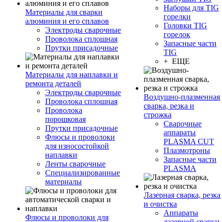
Наборы для TIG
Материалы для сварки
горелки
алюминия и его сплавов
Головки TIG
Электроды сварочные
горелок
Проволока сплошная
Запасные части
Прутки присадочные
TIG
+ ЕЩЕ
Материалы для наплавки и
ремонта деталей
Электроды сварочные
Воздушно-плазменная
Проволока сплошная
сварка, резка и
Проволока
строжка
порошковая
Сварочные
Прутки присадочные
аппараты
Флюсы и проволоки
PLASMA CUT
для износостойкой
Плазмотроны
наплавки
Запасные части
Ленты сварочные
PLASMA
Специализированные
материалы
Лазерная сварка, резка
и очистка
Аппараты
Флюсы и проволоки для
лазерной сварки