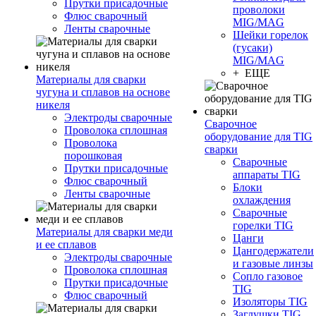
Прутки присадочные
проволоки
Флюс сварочный
MIG/MAG
Ленты сварочные
Шейки горелок
(гусаки)
MIG/MAG
+ ЕЩЕ
Материалы для сварки
чугуна и сплавов на основе
никеля
Электроды сварочные
Сварочное
Проволока сплошная
оборудование для TIG
Проволока
сварки
порошковая
Сварочные
Прутки присадочные
аппараты TIG
Флюс сварочный
Блоки
Ленты сварочные
охлаждения
Сварочные
горелки TIG
Материалы для сварки меди
Цанги
и ее сплавов
Цангодержатели
Электроды сварочные
и газовые линзы
Проволока сплошная
Сопло газовое
Прутки присадочные
TIG
Флюс сварочный
Изоляторы TIG
Заглушки TIG