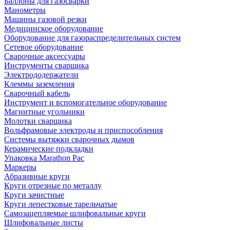
Баллоны для газосварки
Манометры
Машины газовой резки
Медицинское оборудование
Оборудование для газораспределительных систем
Сетевое оборудование
Сварочные аксессуары
Инструменты сварщика
Электрододержатели
Клеммы заземления
Сварочный кабель
Инструмент и вспомогательное оборудование
Магнитные угольники
Молотки сварщика
Вольфрамовые электроды и приспособления
Системы вытяжки сварочных дымов
Керамические подкладки
Упаковка Marathon Pac
Маркеры
Абразивные круги
Круги отрезные по металлу
Круги зачистные
Круги лепестковые тарельчатые
Самозацепляемые шлифовальные круги
Шлифовальные листы