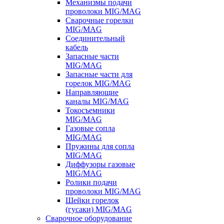
Механизмы подачи
проволоки MIG/MAG
Сварочные горелки
MIG/MAG
Соединительный
кабель
Запасные части
MIG/MAG
Запасные части для
горелок MIG/MAG
Направляющие
каналы MIG/MAG
Токосъемники
MIG/MAG
Газовые сопла
MIG/MAG
Пружины для сопла
MIG/MAG
Диффузоры газовые
MIG/MAG
Ролики подачи
проволоки MIG/MAG
Шейки горелок
(гусаки) MIG/MAG
Сварочное оборудование