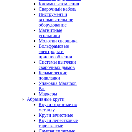
Клеммы заземления
Сварочный кабель
Инструмент и
вспомогательное
оборудование
Магнитные
угольники
Молотки сварщика
Вольфрамовые
электроды и
приспособления
Системы вытяжки
сварочных дымов
Керамические
подкладки
Упаковка Marathon
Pac
Маркеры
Абразивные круги
Круги отрезные по
металлу
Круги зачистные
Круги лепестковые
тарельчатые
Самозацепляемые