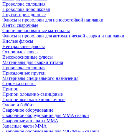
Проволока сплошная
Проволока порошковая
Прутки присадочные
Флюсы и проволоки для износостойкой наплавки
Ленты сварочные
Специализированные материалы
Флюсы и проволоки для автоматической сварки и наплавки
Кислые флюсы
Нейтральные флюсы
Основные флюсы
Высокоосновные флюсы
Материалы для сварки титана
Проволока сплошная
Присадочные прутки
Материалы специального назначения
Строжка и резка
Припои
Припои оловянно-свинцовые
Припои высокотехнологичные
Олово и баббит
Сварочное оборудование
Сварочное оборудование для MMA сварки
Сварочные аппараты MMA
Запасные части MMA
Сварочное оборудование для MIG/MAG сварки