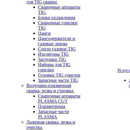
для TIG сварки
Сварочные аппараты
TIG
Блоки охлаждения
Сварочные горелки
TIG
Цанги
Цангодержатели и
газовые линзы
Сопло газовое TIG
Изоляторы TIG
Заглушки TIG
Наборы для TIG
горелки
Услуг
Головки TIG горелок
Запасные части TIG
Воздушно-плазменная
сварка, резка и строжка
Сварочные аппараты
PLASMA CUT
Плазмотроны
Запасные части
PLASMA
Лазерная сварка, резка и
очистка