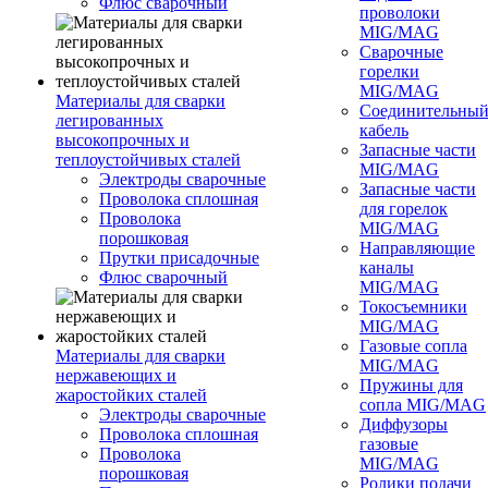
Флюс сварочный
проволоки
MIG/MAG
Сварочные
горелки
MIG/MAG
Материалы для сварки
Соединительны
легированных
кабель
высокопрочных и
Запасные части
теплоустойчивых сталей
MIG/MAG
Электроды сварочные
Запасные части
Проволока сплошная
для горелок
Проволока
MIG/MAG
порошковая
Направляющие
Прутки присадочные
каналы
Флюс сварочный
MIG/MAG
Токосъемники
MIG/MAG
Газовые сопла
Материалы для сварки
MIG/MAG
нержавеющих и
Пружины для
жаростойких сталей
сопла MIG/MAG
Электроды сварочные
Диффузоры
Проволока сплошная
газовые
Проволока
MIG/MAG
порошковая
Ролики подачи