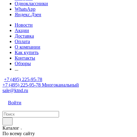
Одноклассники
WhatsApp
Яндекс.Дзен
Новости
Акции
Доставка
Оплата
О компании
Как купить
Контакты
Обзоры
...
+7 (495) 225-95-78
+7 (495) 225-95-78
Многоканальный
sale@ktnd.ru
Войти
Каталог
По всему сайту