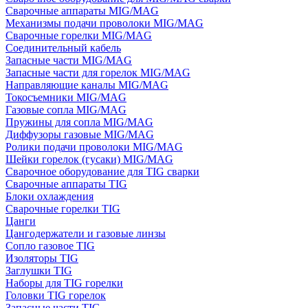
Сварочные аппараты MIG/MAG
Механизмы подачи проволоки MIG/MAG
Сварочные горелки MIG/MAG
Соединительный кабель
Запасные части MIG/MAG
Запасные части для горелок MIG/MAG
Направляющие каналы MIG/MAG
Токосъемники MIG/MAG
Газовые сопла MIG/MAG
Пружины для сопла MIG/MAG
Диффузоры газовые MIG/MAG
Ролики подачи проволоки MIG/MAG
Шейки горелок (гусаки) MIG/MAG
Сварочное оборудование для TIG сварки
Сварочные аппараты TIG
Блоки охлаждения
Сварочные горелки TIG
Цанги
Цангодержатели и газовые линзы
Сопло газовое TIG
Изоляторы TIG
Заглушки TIG
Наборы для TIG горелки
Головки TIG горелок
Запасные части TIG