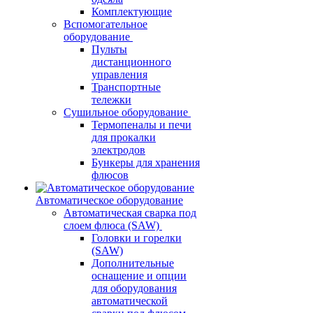
Комплектующие
Вспомогательное
оборудование
Пульты
дистанционного
управления
Транспортные
тележки
Сушильное оборудование
Термопеналы и печи
для прокалки
электродов
Бункеры для хранения
флюсов
Автоматическое оборудование
Автоматическая сварка под
слоем флюса (SAW)
Головки и горелки
(SAW)
Дополнительные
оснащение и опции
для оборудования
автоматической