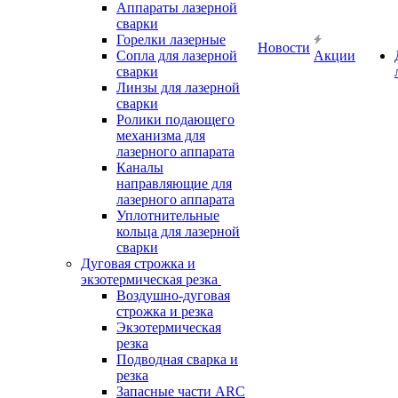
Аппараты лазерной
сварки
Горелки лазерные
Новости
Сопла для лазерной
Акции
сварки
Линзы для лазерной
сварки
Ролики подающего
механизма для
лазерного аппарата
Каналы
направляющие для
лазерного аппарата
Уплотнительные
кольца для лазерной
сварки
Дуговая строжка и
экзотермическая резка
Воздушно-дуговая
строжка и резка
Экзотермическая
резка
Подводная сварка и
резка
Запасные части ARC