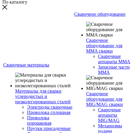
По каталогу
Сварочное оборудование
Сварочное
оборудование для
MMA сварки
Сварочные
аппараты MMA
Сварочные материалы
Запасные части
MMA
Материалы для сварки
Сварочное
углеродистых и
оборудование для
низколегированных сталей
MIG/MAG сварки
Электроды сварочные
Сварочные
Проволока сплошная
аппараты
Проволока
MIG/MAG
порошковая
Механизмы
Прутки присадочные
подачи