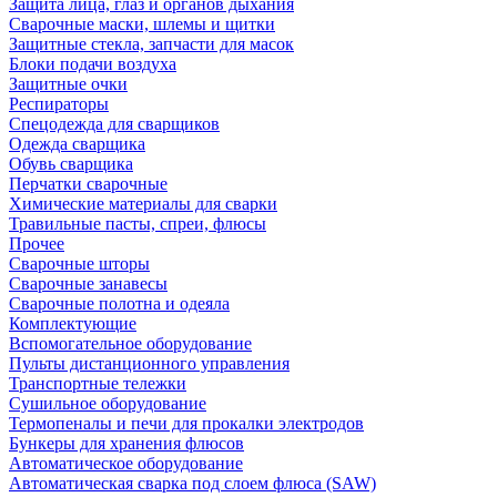
Защита лица, глаз и органов дыхания
Сварочные маски, шлемы и щитки
Защитные стекла, запчасти для масок
Блоки подачи воздуха
Защитные очки
Респираторы
Спецодежда для сварщиков
Одежда сварщика
Обувь сварщика
Перчатки сварочные
Химические материалы для сварки
Травильные пасты, спреи, флюсы
Прочее
Сварочные шторы
Сварочные занавесы
Сварочные полотна и одеяла
Комплектующие
Вспомогательное оборудование
Пульты дистанционного управления
Транспортные тележки
Сушильное оборудование
Термопеналы и печи для прокалки электродов
Бункеры для хранения флюсов
Автоматическое оборудование
Автоматическая сварка под слоем флюса (SAW)