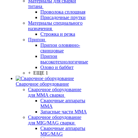
Материалы для сварки
титана
Проволока сплошная
Присадочные прутки
Материалы специального
назначения
Строжка и резка
Припои
Припои оловянно-
свинцовые
Припои
высокотехнологичные
Олово и баббит
+ ЕЩЕ 1
Сварочное оборудование
Сварочное оборудование
для MMA сварки
Сварочные аппараты
MMA
Запасные части MMA
Сварочное оборудование
для MIG/MAG сварки
Сварочные аппараты
MIG/MAG