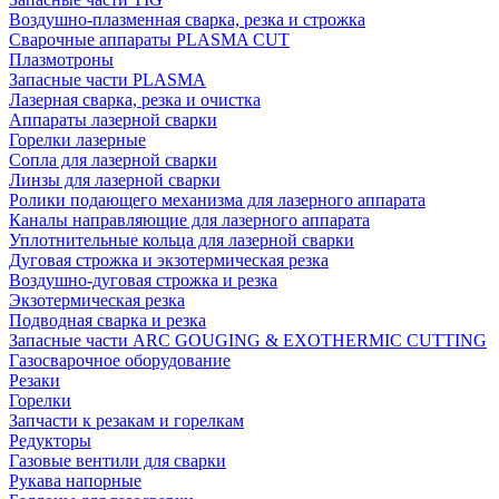
Воздушно-плазменная сварка, резка и строжка
Сварочные аппараты PLASMA CUT
Плазмотроны
Запасные части PLASMA
Лазерная сварка, резка и очистка
Аппараты лазерной сварки
Горелки лазерные
Сопла для лазерной сварки
Линзы для лазерной сварки
Ролики подающего механизма для лазерного аппарата
Каналы направляющие для лазерного аппарата
Уплотнительные кольца для лазерной сварки
Дуговая строжка и экзотермическая резка
Воздушно-дуговая строжка и резка
Экзотермическая резка
Подводная сварка и резка
Запасные части ARC GOUGING & EXOTHERMIC CUTTING
Газосварочное оборудование
Резаки
Горелки
Запчасти к резакам и горелкам
Редукторы
Газовые вентили для сварки
Рукава напорные