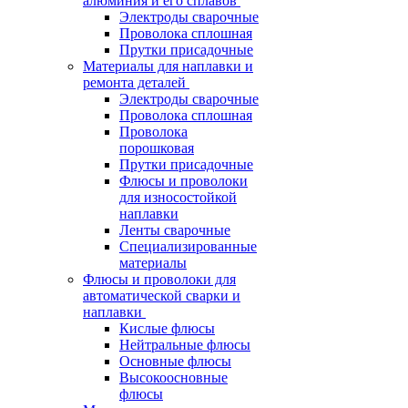
алюминия и его сплавов
Электроды сварочные
Проволока сплошная
Прутки присадочные
Материалы для наплавки и
ремонта деталей
Электроды сварочные
Проволока сплошная
Проволока
порошковая
Прутки присадочные
Флюсы и проволоки
для износостойкой
наплавки
Ленты сварочные
Специализированные
материалы
Флюсы и проволоки для
автоматической сварки и
наплавки
Кислые флюсы
Нейтральные флюсы
Основные флюсы
Высокоосновные
флюсы