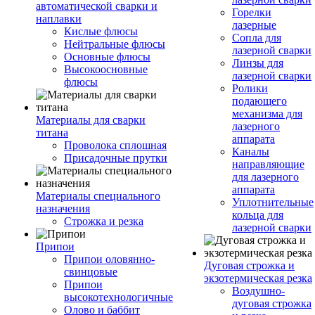
автоматической сварки и
Горелки
наплавки
лазерные
Кислые флюсы
Сопла для
Нейтральные флюсы
лазерной сварки
Основные флюсы
Линзы для
Высокоосновные
лазерной сварки
флюсы
Ролики
подающего
механизма для
Материалы для сварки
лазерного
титана
аппарата
Проволока сплошная
Каналы
Присадочные прутки
направляющие
для лазерного
аппарата
Материалы специального
Уплотнительные
назначения
кольца для
Строжка и резка
лазерной сварки
Припои
Припои оловянно-
Дуговая строжка и
свинцовые
экзотермическая резка
Припои
Воздушно-
высокотехнологичные
дуговая строжка
Олово и баббит