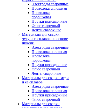
Электроды сварочные
Проволока сплошная
Проволока
порошковая
Прутки присадочные
Флюс сварочный
Ленты сварочные
Материалы для сварки
чугуна и сплавов на основе
никеля
Электроды сварочные
Проволока сплошная
Проволока
порошковая
Прутки присадочные
Флюс сварочный
Ленты сварочные
Материалы для сварки меди
и ее сплавов
Электроды сварочные
Проволока сплошная
Прутки присадочные
Флюс сварочный
Материалы для сварки