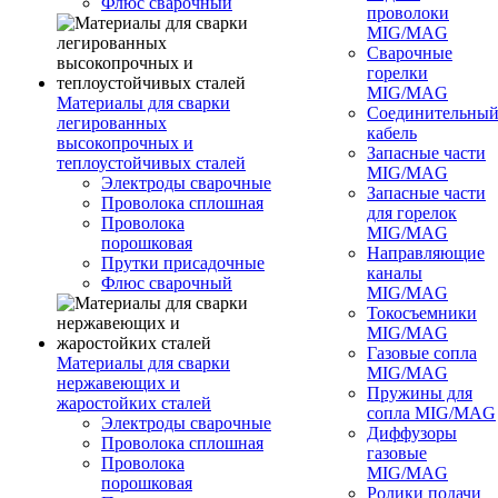
Флюс сварочный
проволоки
MIG/MAG
Сварочные
горелки
MIG/MAG
Материалы для сварки
Соединительны
легированных
кабель
высокопрочных и
Запасные части
теплоустойчивых сталей
MIG/MAG
Электроды сварочные
Запасные части
Проволока сплошная
для горелок
Проволока
MIG/MAG
порошковая
Направляющие
Прутки присадочные
каналы
Флюс сварочный
MIG/MAG
Токосъемники
MIG/MAG
Газовые сопла
Материалы для сварки
MIG/MAG
нержавеющих и
Пружины для
жаростойких сталей
сопла MIG/MAG
Электроды сварочные
Диффузоры
Проволока сплошная
газовые
Проволока
MIG/MAG
порошковая
Ролики подачи