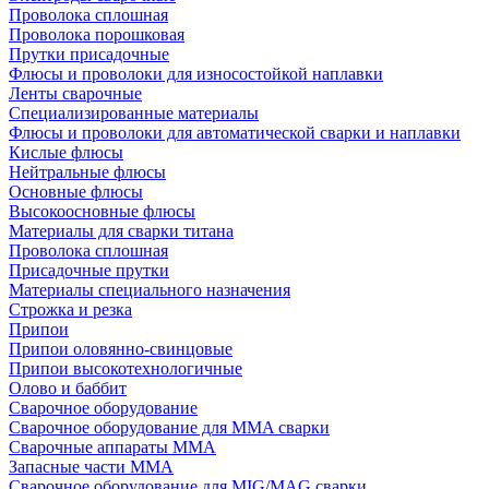
Проволока сплошная
Проволока порошковая
Прутки присадочные
Флюсы и проволоки для износостойкой наплавки
Ленты сварочные
Специализированные материалы
Флюсы и проволоки для автоматической сварки и наплавки
Кислые флюсы
Нейтральные флюсы
Основные флюсы
Высокоосновные флюсы
Материалы для сварки титана
Проволока сплошная
Присадочные прутки
Материалы специального назначения
Строжка и резка
Припои
Припои оловянно-свинцовые
Припои высокотехнологичные
Олово и баббит
Сварочное оборудование
Сварочное оборудование для MMA сварки
Сварочные аппараты MMA
Запасные части MMA
Сварочное оборудование для MIG/MAG сварки