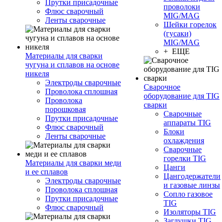
Прутки присадочные
проволоки
Флюс сварочный
MIG/MAG
Ленты сварочные
Шейки горелок
(гусаки)
MIG/MAG
+ ЕЩЕ
Материалы для сварки
чугуна и сплавов на основе
никеля
Электроды сварочные
Сварочное
Проволока сплошная
оборудование для TIG
Проволока
сварки
порошковая
Сварочные
Прутки присадочные
аппараты TIG
Флюс сварочный
Блоки
Ленты сварочные
охлаждения
Сварочные
горелки TIG
Материалы для сварки меди
Цанги
и ее сплавов
Цангодержатели
Электроды сварочные
и газовые линзы
Проволока сплошная
Сопло газовое
Прутки присадочные
TIG
Флюс сварочный
Изоляторы TIG
Заглушки TIG