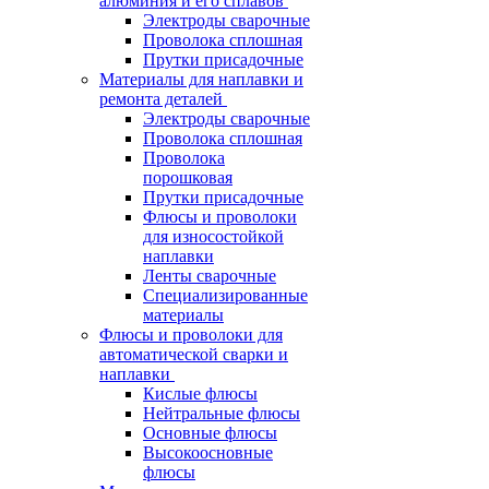
алюминия и его сплавов
Электроды сварочные
Проволока сплошная
Прутки присадочные
Материалы для наплавки и
ремонта деталей
Электроды сварочные
Проволока сплошная
Проволока
порошковая
Прутки присадочные
Флюсы и проволоки
для износостойкой
наплавки
Ленты сварочные
Специализированные
материалы
Флюсы и проволоки для
автоматической сварки и
наплавки
Кислые флюсы
Нейтральные флюсы
Основные флюсы
Высокоосновные
флюсы