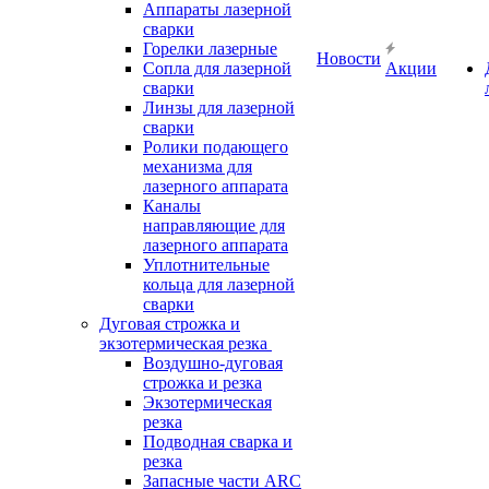
Аппараты лазерной
сварки
Горелки лазерные
Новости
Сопла для лазерной
Акции
сварки
Линзы для лазерной
сварки
Ролики подающего
механизма для
лазерного аппарата
Каналы
направляющие для
лазерного аппарата
Уплотнительные
кольца для лазерной
сварки
Дуговая строжка и
экзотермическая резка
Воздушно-дуговая
строжка и резка
Экзотермическая
резка
Подводная сварка и
резка
Запасные части ARC