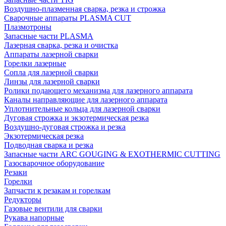
Воздушно-плазменная сварка, резка и строжка
Сварочные аппараты PLASMA CUT
Плазмотроны
Запасные части PLASMA
Лазерная сварка, резка и очистка
Аппараты лазерной сварки
Горелки лазерные
Сопла для лазерной сварки
Линзы для лазерной сварки
Ролики подающего механизма для лазерного аппарата
Каналы направляющие для лазерного аппарата
Уплотнительные кольца для лазерной сварки
Дуговая строжка и экзотермическая резка
Воздушно-дуговая строжка и резка
Экзотермическая резка
Подводная сварка и резка
Запасные части ARC GOUGING & EXOTHERMIC CUTTING
Газосварочное оборудование
Резаки
Горелки
Запчасти к резакам и горелкам
Редукторы
Газовые вентили для сварки
Рукава напорные