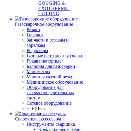
GOUGING &
EXOTHERMIC
CUTTING
Газосварочное оборудование
Резаки
Горелки
Запчасти к резакам и
горелкам
Редукторы
Газовые вентили для сварки
Рукава напорные
Баллоны для газосварки
Манометры
Машины газовой резки
Медицинское оборудование
Оборудование для
газораспределительных
систем
Сетевое оборудование
+ ЕЩЕ 2
Сварочные аксессуары
Инструменты сварщика
Электрододержатели