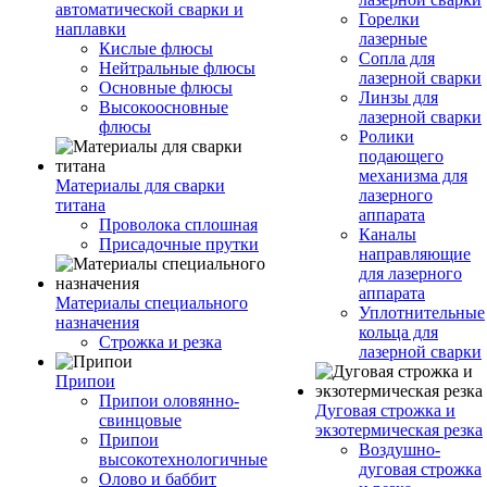
автоматической сварки и
Горелки
наплавки
лазерные
Кислые флюсы
Сопла для
Нейтральные флюсы
лазерной сварки
Основные флюсы
Линзы для
Высокоосновные
лазерной сварки
флюсы
Ролики
подающего
механизма для
Материалы для сварки
лазерного
титана
аппарата
Проволока сплошная
Каналы
Присадочные прутки
направляющие
для лазерного
аппарата
Материалы специального
Уплотнительные
назначения
кольца для
Строжка и резка
лазерной сварки
Припои
Припои оловянно-
Дуговая строжка и
свинцовые
экзотермическая резка
Припои
Воздушно-
высокотехнологичные
дуговая строжка
Олово и баббит