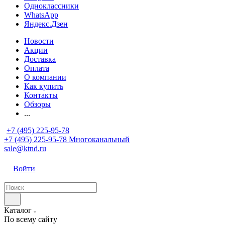
Одноклассники
WhatsApp
Яндекс.Дзен
Новости
Акции
Доставка
Оплата
О компании
Как купить
Контакты
Обзоры
...
+7 (495) 225-95-78
+7 (495) 225-95-78
Многоканальный
sale@ktnd.ru
Войти
Каталог
По всему сайту