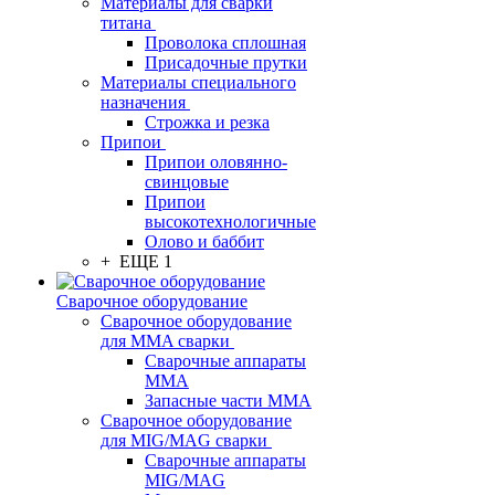
Материалы для сварки
титана
Проволока сплошная
Присадочные прутки
Материалы специального
назначения
Строжка и резка
Припои
Припои оловянно-
свинцовые
Припои
высокотехнологичные
Олово и баббит
+ ЕЩЕ 1
Сварочное оборудование
Сварочное оборудование
для MMA сварки
Сварочные аппараты
MMA
Запасные части MMA
Сварочное оборудование
для MIG/MAG сварки
Сварочные аппараты
MIG/MAG