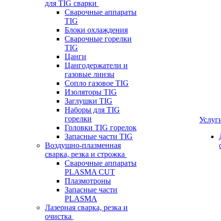
для TIG сварки
Сварочные аппараты
TIG
Блоки охлаждения
Сварочные горелки
TIG
Цанги
Цангодержатели и
газовые линзы
Сопло газовое TIG
Изоляторы TIG
Заглушки TIG
Наборы для TIG
горелки
Услуг
Головки TIG горелок
Запасные части TIG
Воздушно-плазменная
сварка, резка и строжка
Сварочные аппараты
PLASMA CUT
Плазмотроны
Запасные части
PLASMA
Лазерная сварка, резка и
очистка