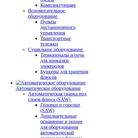
Комплектующие
Вспомогательное
оборудование
Пульты
дистанционного
управления
Транспортные
тележки
Сушильное оборудование
Термопеналы и печи
для прокалки
электродов
Бункеры для хранения
флюсов
Автоматическое оборудование
Автоматическая сварка под
слоем флюса (SAW)
Головки и горелки
(SAW)
Дополнительные
оснащение и опции
для оборудования
автоматической