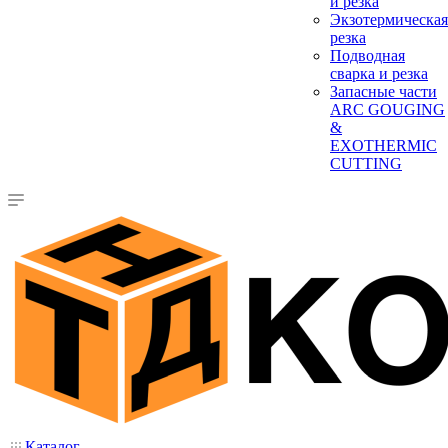
и резка
Экзотермическая
резка
Подводная
сварка и резка
Запасные части
ARC GOUGING
&
EXOTHERMIC
CUTTING
Каталог