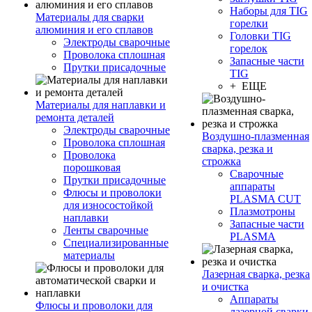
Наборы для TIG
Материалы для сварки
горелки
алюминия и его сплавов
Головки TIG
Электроды сварочные
горелок
Проволока сплошная
Запасные части
Прутки присадочные
TIG
+ ЕЩЕ
Материалы для наплавки и
ремонта деталей
Электроды сварочные
Воздушно-плазменная
Проволока сплошная
сварка, резка и
Проволока
строжка
порошковая
Сварочные
Прутки присадочные
аппараты
Флюсы и проволоки
PLASMA CUT
для износостойкой
Плазмотроны
наплавки
Запасные части
Ленты сварочные
PLASMA
Специализированные
материалы
Лазерная сварка, резка
и очистка
Аппараты
Флюсы и проволоки для
лазерной сварки