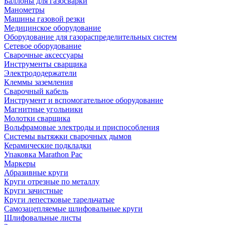
Баллоны для газосварки
Манометры
Машины газовой резки
Медицинское оборудование
Оборудование для газораспределительных систем
Сетевое оборудование
Сварочные аксессуары
Инструменты сварщика
Электрододержатели
Клеммы заземления
Сварочный кабель
Инструмент и вспомогательное оборудование
Магнитные угольники
Молотки сварщика
Вольфрамовые электроды и приспособления
Системы вытяжки сварочных дымов
Керамические подкладки
Упаковка Marathon Pac
Маркеры
Абразивные круги
Круги отрезные по металлу
Круги зачистные
Круги лепестковые тарельчатые
Самозацепляемые шлифовальные круги
Шлифовальные листы