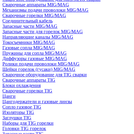
Сварочные аппараты MIG/MAG
Механизмы подачи проволоки MIG/MAG
Сварочные горелки MIG/MAG
Соединительный кабель
Запасные части MIG/MAG
Запасные части для горелок MIG/MAG
Направляющие каналы MIG/MAG
Токосъемники MIG/MAG
Газовые сопла MIG/MAG
Пружины для сопла MIG/MAG
Диффузоры газовые MIG/MAG
Ролики подачи проволоки MIG/MAG
Шейки горелок (гусаки) MIG/MAG
Сварочное оборудование для TIG сварки
Сварочные аппараты TIG
Блоки охлаждения
Сварочные горелки TIG
Цанги
Цангодержатели и газовые линзы
Сопло газовое TIG
Изоляторы TIG
Заглушки TIG
Наборы для TIG горелки
Головки TIG горелок
Запасные части TIG