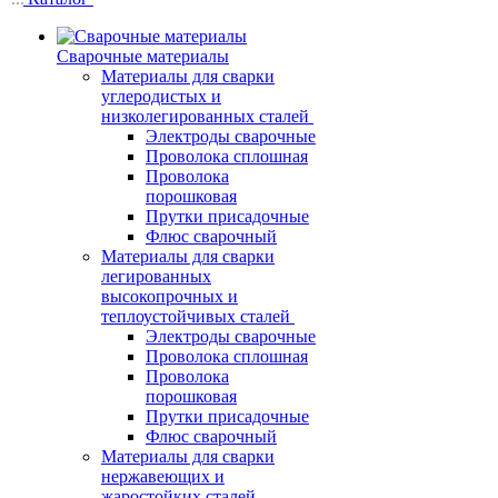
Сварочные материалы
Материалы для сварки
углеродистых и
низколегированных сталей
Электроды сварочные
Проволока сплошная
Проволока
порошковая
Прутки присадочные
Флюс сварочный
Материалы для сварки
легированных
высокопрочных и
теплоустойчивых сталей
Электроды сварочные
Проволока сплошная
Проволока
порошковая
Прутки присадочные
Флюс сварочный
Материалы для сварки
нержавеющих и
жаростойких сталей