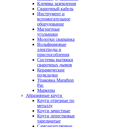
Клеммы заземления
Сварочный кабель
Инструмент и
вспомогательное
оборудование
Магнитные
угольники
Молотки сварщика
Вольфрамовые
электроды и
приспособления
Системы вытяжки
сварочных дымов
Керамические
подкладки
Упаковка Marathon
Pac
Маркеры
Абразивные круги
Круги отрезные по
металлу
Круги зачистные
Круги лепестковые
тарельчатые
Самозацепляемые