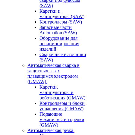
сварки под флюсом
(SAW)
Каретки и
манипуляторы (SAW)
Контроллеры (SAW)
Запасные части
Automation (SAW)
Оборудование для
позиционирования
изделий
Сварочные источники
(SAW)
Автоматическая сварка в
защитных газах
плавящимся электродом
(GMAW)
Каретки,
манипуляторы и
роботизация (GMAW)
Контроллеры и блоки
управления (GMAW)
Подающие
механизмы и горелки
(GMAW)
Автоматическая резка