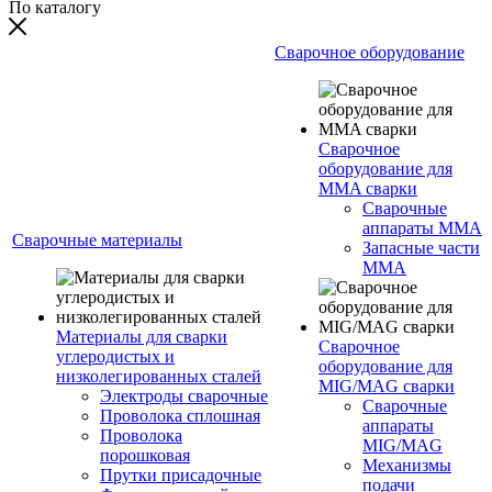
По каталогу
Сварочное оборудование
Сварочное
оборудование для
MMA сварки
Сварочные
аппараты MMA
Сварочные материалы
Запасные части
MMA
Материалы для сварки
Сварочное
углеродистых и
оборудование для
низколегированных сталей
MIG/MAG сварки
Электроды сварочные
Сварочные
Проволока сплошная
аппараты
Проволока
MIG/MAG
порошковая
Механизмы
Прутки присадочные
подачи