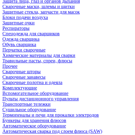
Защита лица, глаз и органов дыхания
Сварочные маски, шлемы и щитки
Защитные стекла, запчасти для масок
Блоки подачи воздуха
Защитные очки
Респираторы
Спецодежда для сварщиков
Одежда сварщика
Обувь сварщика
Перчатки сварочные
Химические материалы для сварки
Травильные пасты, спреи, флюсы
Прочее
Сварочные шторы
Сварочные занавесы
Сварочные полотна и одеяла
Комплектующие
Вспомогательное оборудование
Пульты дистанционного управления
Транспортные тележки
Сушильное оборудование
Термопеналы и печи для прокалки электродов
Бункеры для хранения флюсов
Автоматическое оборудование
Автоматическая сварка под слоем флюса (SAW)