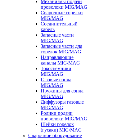
Механизмы подачи
проволоки MIG/MAG
Сварочные горелки
MIG/MAG
Соединительный
кабель
Запасные части
MIG/MAG
Запасные части для
горелок MIG/MAG
Направляющие
каналы MIG/MAG
Токосъемники
MIG/MAG
Газовые сопла
MIG/MAG
Пружины для сопла
MIG/MAG
Диффузоры газовые
MIG/MAG
Ролики подачи
проволоки MIG/MAG
Шейки горелок
(гусаки) MIG/MAG
Сварочное оборудование