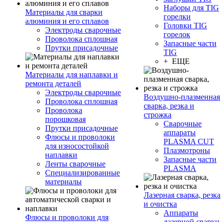
Наборы для TIG
Материалы для сварки
горелки
алюминия и его сплавов
Головки TIG
Электроды сварочные
горелок
Проволока сплошная
Запасные части
Прутки присадочные
TIG
+ ЕЩЕ
Материалы для наплавки и
ремонта деталей
Электроды сварочные
Воздушно-плазменная
Проволока сплошная
сварка, резка и
Проволока
строжка
порошковая
Сварочные
Прутки присадочные
аппараты
Флюсы и проволоки
PLASMA CUT
для износостойкой
Плазмотроны
наплавки
Запасные части
Ленты сварочные
PLASMA
Специализированные
материалы
Лазерная сварка, резка
и очистка
Аппараты
Флюсы и проволоки для
лазерной сварки