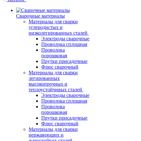
Сварочные материалы
Материалы для сварки
углеродистых и
низколегированных сталей
Электроды сварочные
Проволока сплошная
Проволока
порошковая
Прутки присадочные
Флюс сварочный
Материалы для сварки
легированных
высокопрочных и
теплоустойчивых сталей
Электроды сварочные
Проволока сплошная
Проволока
порошковая
Прутки присадочные
Флюс сварочный
Материалы для сварки
нержавеющих и
жаростойких сталей