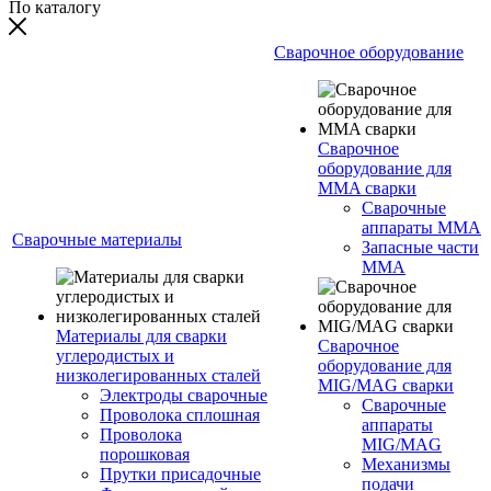
По каталогу
Сварочное оборудование
Сварочное
оборудование для
MMA сварки
Сварочные
аппараты MMA
Сварочные материалы
Запасные части
MMA
Материалы для сварки
Сварочное
углеродистых и
оборудование для
низколегированных сталей
MIG/MAG сварки
Электроды сварочные
Сварочные
Проволока сплошная
аппараты
Проволока
MIG/MAG
порошковая
Механизмы
Прутки присадочные
подачи