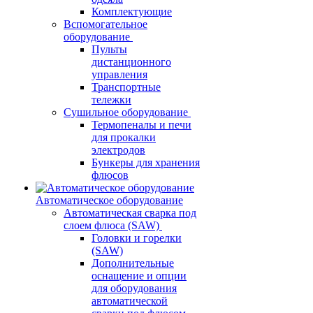
Комплектующие
Вспомогательное
оборудование
Пульты
дистанционного
управления
Транспортные
тележки
Сушильное оборудование
Термопеналы и печи
для прокалки
электродов
Бункеры для хранения
флюсов
Автоматическое оборудование
Автоматическая сварка под
слоем флюса (SAW)
Головки и горелки
(SAW)
Дополнительные
оснащение и опции
для оборудования
автоматической