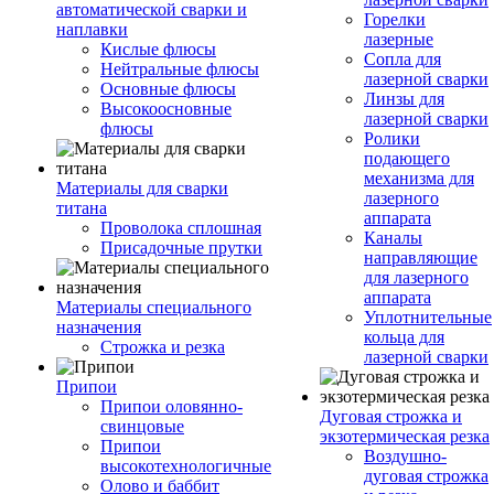
автоматической сварки и
Горелки
наплавки
лазерные
Кислые флюсы
Сопла для
Нейтральные флюсы
лазерной сварки
Основные флюсы
Линзы для
Высокоосновные
лазерной сварки
флюсы
Ролики
подающего
механизма для
Материалы для сварки
лазерного
титана
аппарата
Проволока сплошная
Каналы
Присадочные прутки
направляющие
для лазерного
аппарата
Материалы специального
Уплотнительные
назначения
кольца для
Строжка и резка
лазерной сварки
Припои
Припои оловянно-
Дуговая строжка и
свинцовые
экзотермическая резка
Припои
Воздушно-
высокотехнологичные
дуговая строжка
Олово и баббит