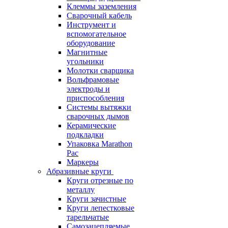
Клеммы заземления
Сварочный кабель
Инструмент и
вспомогательное
оборудование
Магнитные
угольники
Молотки сварщика
Вольфрамовые
электроды и
приспособления
Системы вытяжки
сварочных дымов
Керамические
подкладки
Упаковка Marathon
Pac
Маркеры
Абразивные круги
Круги отрезные по
металлу
Круги зачистные
Круги лепестковые
тарельчатые
Самозацепляемые