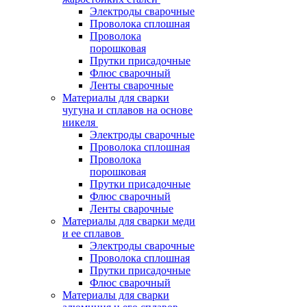
Электроды сварочные
Проволока сплошная
Проволока
порошковая
Прутки присадочные
Флюс сварочный
Ленты сварочные
Материалы для сварки
чугуна и сплавов на основе
никеля
Электроды сварочные
Проволока сплошная
Проволока
порошковая
Прутки присадочные
Флюс сварочный
Ленты сварочные
Материалы для сварки меди
и ее сплавов
Электроды сварочные
Проволока сплошная
Прутки присадочные
Флюс сварочный
Материалы для сварки