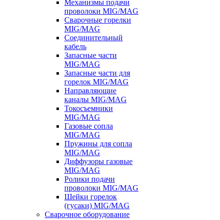
Механизмы подачи
проволоки MIG/MAG
Сварочные горелки
MIG/MAG
Соединительный
кабель
Запасные части
MIG/MAG
Запасные части для
горелок MIG/MAG
Направляющие
каналы MIG/MAG
Токосъемники
MIG/MAG
Газовые сопла
MIG/MAG
Пружины для сопла
MIG/MAG
Диффузоры газовые
MIG/MAG
Ролики подачи
проволоки MIG/MAG
Шейки горелок
(гусаки) MIG/MAG
Сварочное оборудование