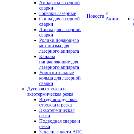
Аппараты лазерной
сварки
Горелки лазерные
Новости
Сопла для лазерной
Акции
сварки
Линзы для лазерной
сварки
Ролики подающего
механизма для
лазерного аппарата
Каналы
направляющие для
лазерного аппарата
Уплотнительные
кольца для лазерной
сварки
Дуговая строжка и
экзотермическая резка
Воздушно-дуговая
строжка и резка
Экзотермическая
резка
Подводная сварка и
резка
Запасные части ARC