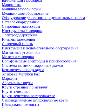
Баллоны для газосварки
Манометры
Машины газовой резки
Медицинское оборудование
Оборудование для газораспределительных систем
Сетевое оборудование
Сварочные аксессуары
Инструменты сварщика
Электрододержатели
Клеммы заземления
Сварочный кабель
Инструмент и вспомогательное оборудование
Магнитные угольники
Молотки сварщика
Вольфрамовые электроды и приспособления
Системы вытяжки сварочных дымов
Керамические подкладки
Упаковка Marathon Pac
Маркеры
Абразивные круги
Круги отрезные по металлу
Круги зачистные
Круги лепестковые тарельчатые
Самозацепляемые шлифовальные круги
Шлифовальные листы