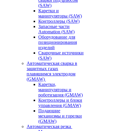
сварки под флюсом
(SAW)
Каретки и
манипуляторы (SAW)
Контроллеры (SAW)
Запасные части
Automation (SAW)
Оборудование для
позиционирования
изделий
Сварочные источники
(SAW)
Автоматическая сварка в
защитных газах
плавящимся электродом
(GMAW)
Каретки,
манипуляторы и
роботизация (GMAW)
Контроллеры и блоки
управления (GMAW)
Подающие
механизмы и горелки
(GMAW)
Автоматическая резка