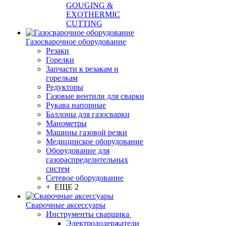
GOUGING &
EXOTHERMIC
CUTTING
Газосварочное оборудование
Резаки
Горелки
Запчасти к резакам и
горелкам
Редукторы
Газовые вентили для сварки
Рукава напорные
Баллоны для газосварки
Манометры
Машины газовой резки
Медицинское оборудование
Оборудование для
газораспределительных
систем
Сетевое оборудование
+ ЕЩЕ 2
Сварочные аксессуары
Инструменты сварщика
Электрододержатели