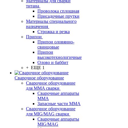
Материалы для сварки
титана
Проволока сплошная
Присадочные прутки
Материалы специального
назначения
Строжка и резка
Припои
Припои оловянно-
свинцовые
Припои
высокотехнологичные
Олово и баббит
+ ЕЩЕ 1
Сварочное оборудование
Сварочное оборудование
для MMA сварки
Сварочные аппараты
MMA
Запасные части MMA
Сварочное оборудование
для MIG/MAG сварки
Сварочные аппараты
MIG/MAG