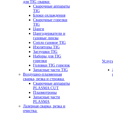
для TIG сварки
Сварочные аппараты
TIG
Блоки охлаждения
Сварочные горелки
TIG
Цанги
Цангодержатели и
газовые линзы
Сопло газовое TIG
Изоляторы TIG
Заглушки TIG
Наборы для TIG
горелки
Услуг
Головки TIG горелок
Запасные части TIG
Воздушно-плазменная
сварка, резка и строжка
Сварочные аппараты
PLASMA CUT
Плазмотроны
Запасные части
PLASMA
Лазерная сварка, резка и
очистка