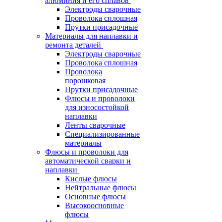
алюминия и его сплавов
Электроды сварочные
Проволока сплошная
Прутки присадочные
Материалы для наплавки и
ремонта деталей
Электроды сварочные
Проволока сплошная
Проволока
порошковая
Прутки присадочные
Флюсы и проволоки
для износостойкой
наплавки
Ленты сварочные
Специализированные
материалы
Флюсы и проволоки для
автоматической сварки и
наплавки
Кислые флюсы
Нейтральные флюсы
Основные флюсы
Высокоосновные
флюсы