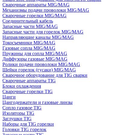
Сварочные аппараты MIG/MAG
Механизмы подачи проволоки MIG/MAG
Сварочные горелки MIG/MAG
Соединительный кабель
Запасные части MIG/MAG
Запасные части для горелок MIG/MAG
Направляющие каналы MIG/MAG
Токосъемники MIG/MAG
Газовые сопла MIG/MAG
Пружины для сопла MIG/MAG
Диффузоры газовые MIG/MAG
Ролики подачи проволоки MIG/MAG
Шейки горелок (гусаки) MIG/MAG
Сварочное оборудование для TIG сварки
Сварочные аппараты TIG
Блоки охлаждения
Сварочные горелки TIG
Цанги
Цангодержатели и газовые линзы
Сопло газовое TIG
Изоляторы TIG
Заглушки TIG
Наборы для TIG горелки
Головки TIG горелок
Запасные части TIG