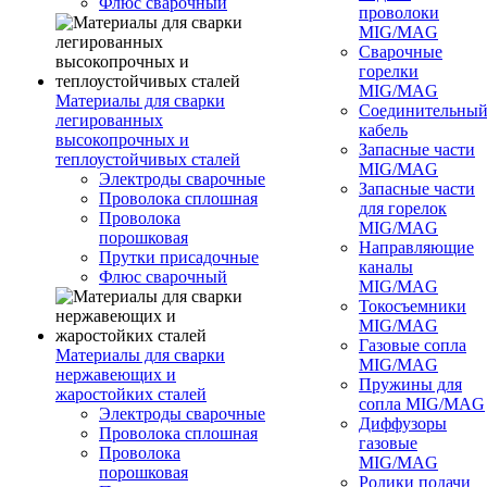
Флюс сварочный
проволоки
MIG/MAG
Сварочные
горелки
MIG/MAG
Материалы для сварки
Соединительны
легированных
кабель
высокопрочных и
Запасные части
теплоустойчивых сталей
MIG/MAG
Электроды сварочные
Запасные части
Проволока сплошная
для горелок
Проволока
MIG/MAG
порошковая
Направляющие
Прутки присадочные
каналы
Флюс сварочный
MIG/MAG
Токосъемники
MIG/MAG
Газовые сопла
Материалы для сварки
MIG/MAG
нержавеющих и
Пружины для
жаростойких сталей
сопла MIG/MAG
Электроды сварочные
Диффузоры
Проволока сплошная
газовые
Проволока
MIG/MAG
порошковая
Ролики подачи