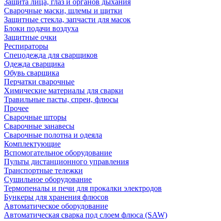
Защита лица, глаз и органов дыхания
Сварочные маски, шлемы и щитки
Защитные стекла, запчасти для масок
Блоки подачи воздуха
Защитные очки
Респираторы
Спецодежда для сварщиков
Одежда сварщика
Обувь сварщика
Перчатки сварочные
Химические материалы для сварки
Травильные пасты, спреи, флюсы
Прочее
Сварочные шторы
Сварочные занавесы
Сварочные полотна и одеяла
Комплектующие
Вспомогательное оборудование
Пульты дистанционного управления
Транспортные тележки
Сушильное оборудование
Термопеналы и печи для прокалки электродов
Бункеры для хранения флюсов
Автоматическое оборудование
Автоматическая сварка под слоем флюса (SAW)