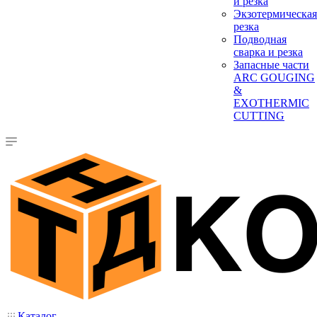
и резка
Экзотермическая
резка
Подводная
сварка и резка
Запасные части
ARC GOUGING
&
EXOTHERMIC
CUTTING
Каталог