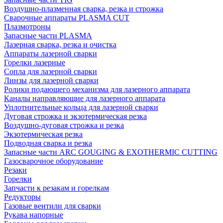
Воздушно-плазменная сварка, резка и строжка
Сварочные аппараты PLASMA CUT
Плазмотроны
Запасные части PLASMA
Лазерная сварка, резка и очистка
Аппараты лазерной сварки
Горелки лазерные
Сопла для лазерной сварки
Линзы для лазерной сварки
Ролики подающего механизма для лазерного аппарата
Каналы направляющие для лазерного аппарата
Уплотнительные кольца для лазерной сварки
Дуговая строжка и экзотермическая резка
Воздушно-дуговая строжка и резка
Экзотермическая резка
Подводная сварка и резка
Запасные части ARC GOUGING & EXOTHERMIC CUTTING
Газосварочное оборудование
Резаки
Горелки
Запчасти к резакам и горелкам
Редукторы
Газовые вентили для сварки
Рукава напорные