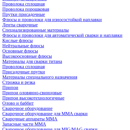
Проволока сплошная
Проволока порошковая
Прутки присадочные
Флюсы и проволоки для износостойкой наплавки
Ленты сварочные
Специализированные материалы
Флюсы и проволоки для автоматической сварки и наплавки
Кислые флюсы
Нейтральные флюсы
Основные флюсы
Высокоосновные флюсы
Материалы для сварки титана
Проволока сплошная
Присадочные прутки
Материалы специального назначения
Строжка и резка
Припои
Припои оловянно-свинцовые
Припои высокотехнологичные
Олово и баббит
Сварочное оборудование
Сварочное оборудование для MMA сварки
Сварочные аппараты MMA
Запасные части MMA
Сварочное оборудование для MIG/MAG сварки