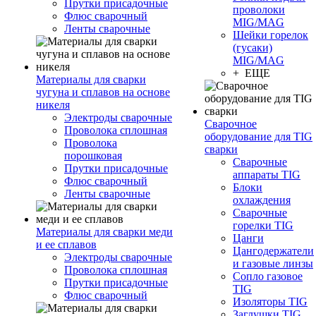
Прутки присадочные
проволоки
Флюс сварочный
MIG/MAG
Ленты сварочные
Шейки горелок
(гусаки)
MIG/MAG
+ ЕЩЕ
Материалы для сварки
чугуна и сплавов на основе
никеля
Электроды сварочные
Сварочное
Проволока сплошная
оборудование для TIG
Проволока
сварки
порошковая
Сварочные
Прутки присадочные
аппараты TIG
Флюс сварочный
Блоки
Ленты сварочные
охлаждения
Сварочные
горелки TIG
Материалы для сварки меди
Цанги
и ее сплавов
Цангодержатели
Электроды сварочные
и газовые линзы
Проволока сплошная
Сопло газовое
Прутки присадочные
TIG
Флюс сварочный
Изоляторы TIG
Заглушки TIG