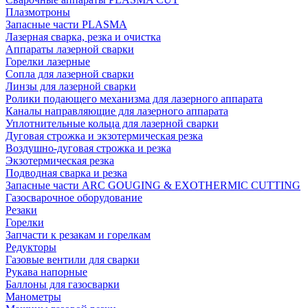
Плазмотроны
Запасные части PLASMA
Лазерная сварка, резка и очистка
Аппараты лазерной сварки
Горелки лазерные
Сопла для лазерной сварки
Линзы для лазерной сварки
Ролики подающего механизма для лазерного аппарата
Каналы направляющие для лазерного аппарата
Уплотнительные кольца для лазерной сварки
Дуговая строжка и экзотермическая резка
Воздушно-дуговая строжка и резка
Экзотермическая резка
Подводная сварка и резка
Запасные части ARC GOUGING & EXOTHERMIC CUTTING
Газосварочное оборудование
Резаки
Горелки
Запчасти к резакам и горелкам
Редукторы
Газовые вентили для сварки
Рукава напорные
Баллоны для газосварки
Манометры