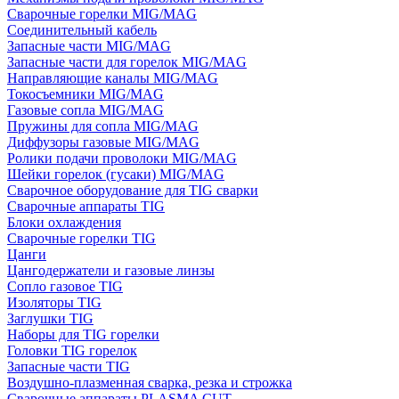
Сварочные горелки MIG/MAG
Соединительный кабель
Запасные части MIG/MAG
Запасные части для горелок MIG/MAG
Направляющие каналы MIG/MAG
Токосъемники MIG/MAG
Газовые сопла MIG/MAG
Пружины для сопла MIG/MAG
Диффузоры газовые MIG/MAG
Ролики подачи проволоки MIG/MAG
Шейки горелок (гусаки) MIG/MAG
Сварочное оборудование для TIG сварки
Сварочные аппараты TIG
Блоки охлаждения
Сварочные горелки TIG
Цанги
Цангодержатели и газовые линзы
Сопло газовое TIG
Изоляторы TIG
Заглушки TIG
Наборы для TIG горелки
Головки TIG горелок
Запасные части TIG
Воздушно-плазменная сварка, резка и строжка
Сварочные аппараты PLASMA CUT