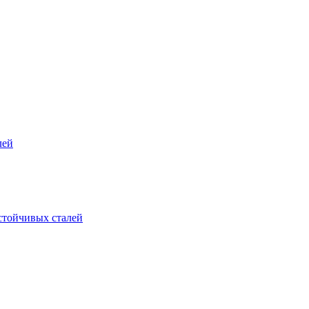
лей
стойчивых сталей