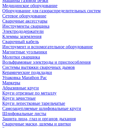
Машины газовой резки
Медицинское оборудование
Оборудование для газораспределительных систем
Сетевое оборудование
Сварочные аксессуары
Инструменты сварщика
Электрододержатели
Клеммы заземления
Сварочный кабель
Инструмент и вспомогательное оборудование
Магнитные угольники
Молотки сварщика
Вольфрамовые электроды и приспособления
Системы вытяжки сварочных дымов
Керамические подкладки
Упаковка Marathon Pac
Маркеры
Абразивные круги
Круги отрезные по металлу
Круги зачистные
Круги лепестковые тарельчатые
Самозацепляемые шлифовальные круги
Шлифовальные листы
Защита лица, глаз и органов дыхания
Сварочные маски, шлемы и щитки