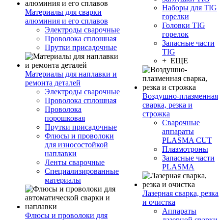
Наборы для TIG
Материалы для сварки
горелки
алюминия и его сплавов
Головки TIG
Электроды сварочные
горелок
Проволока сплошная
Запасные части
Прутки присадочные
TIG
+ ЕЩЕ
Материалы для наплавки и
ремонта деталей
Электроды сварочные
Воздушно-плазменная
Проволока сплошная
сварка, резка и
Проволока
строжка
порошковая
Сварочные
Прутки присадочные
аппараты
Флюсы и проволоки
PLASMA CUT
для износостойкой
Плазмотроны
наплавки
Запасные части
Ленты сварочные
PLASMA
Специализированные
материалы
Лазерная сварка, резка
и очистка
Аппараты
Флюсы и проволоки для
лазерной сварки