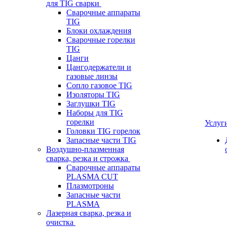
для TIG сварки
Сварочные аппараты
TIG
Блоки охлаждения
Сварочные горелки
TIG
Цанги
Цангодержатели и
газовые линзы
Сопло газовое TIG
Изоляторы TIG
Заглушки TIG
Наборы для TIG
горелки
Услуг
Головки TIG горелок
Запасные части TIG
Воздушно-плазменная
сварка, резка и строжка
Сварочные аппараты
PLASMA CUT
Плазмотроны
Запасные части
PLASMA
Лазерная сварка, резка и
очистка