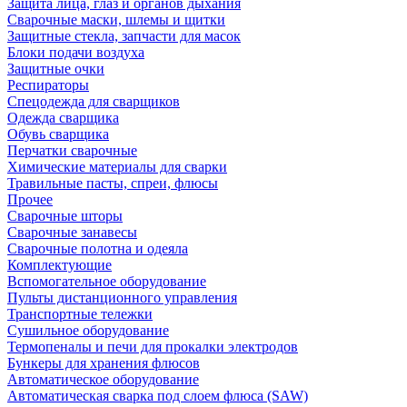
Защита лица, глаз и органов дыхания
Сварочные маски, шлемы и щитки
Защитные стекла, запчасти для масок
Блоки подачи воздуха
Защитные очки
Респираторы
Спецодежда для сварщиков
Одежда сварщика
Обувь сварщика
Перчатки сварочные
Химические материалы для сварки
Травильные пасты, спреи, флюсы
Прочее
Сварочные шторы
Сварочные занавесы
Сварочные полотна и одеяла
Комплектующие
Вспомогательное оборудование
Пульты дистанционного управления
Транспортные тележки
Сушильное оборудование
Термопеналы и печи для прокалки электродов
Бункеры для хранения флюсов
Автоматическое оборудование
Автоматическая сварка под слоем флюса (SAW)