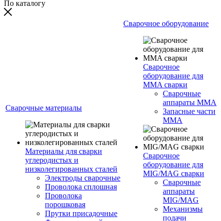
По каталогу
Сварочное оборудование
Сварочное
оборудование для
MMA сварки
Сварочные
аппараты MMA
Сварочные материалы
Запасные части
MMA
Материалы для сварки
Сварочное
углеродистых и
оборудование для
низколегированных сталей
MIG/MAG сварки
Электроды сварочные
Сварочные
Проволока сплошная
аппараты
Проволока
MIG/MAG
порошковая
Механизмы
Прутки присадочные
подачи