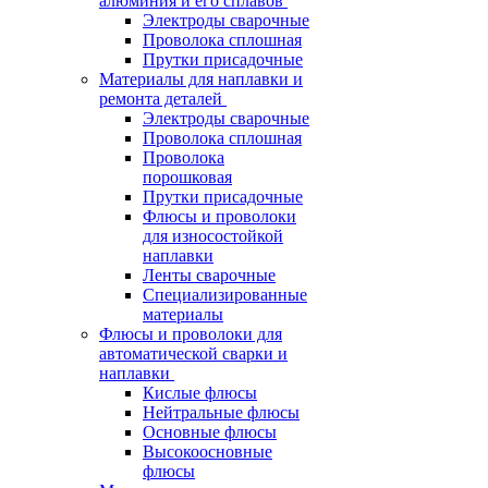
алюминия и его сплавов
Электроды сварочные
Проволока сплошная
Прутки присадочные
Материалы для наплавки и
ремонта деталей
Электроды сварочные
Проволока сплошная
Проволока
порошковая
Прутки присадочные
Флюсы и проволоки
для износостойкой
наплавки
Ленты сварочные
Специализированные
материалы
Флюсы и проволоки для
автоматической сварки и
наплавки
Кислые флюсы
Нейтральные флюсы
Основные флюсы
Высокоосновные
флюсы