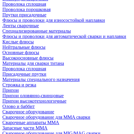
Проволока сплошная
Проволока порошковая
Прутки присадочные
Флюсы и проволоки для износостойкой наплавки
Ленты сварочные
Специализированные материалы
Флюсы и проволоки для автоматической сварки и наплавки
Кислые флюсы
Нейтральные флюсы
Основные флюсы
Высокоосновные флюсы
Материалы для сварки титана
Проволока сплошная
Присадочные прутки
Материалы специального назначения
Строжка и резка
Припои
Припои оловянно-свинцовые
Припои высокотехнологичные
Олово и баббит
Сварочное оборудование
Сварочное оборудование для MMA сварки
Сварочные аппараты MMA
Запасные части MMA
Сварочное оборудование для MIG/MAG сварки