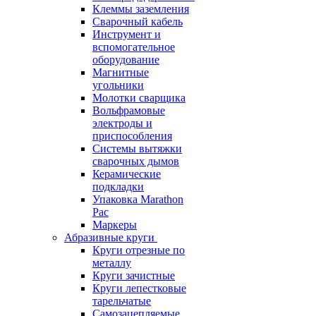
Клеммы заземления
Сварочный кабель
Инструмент и
вспомогательное
оборудование
Магнитные
угольники
Молотки сварщика
Вольфрамовые
электроды и
приспособления
Системы вытяжки
сварочных дымов
Керамические
подкладки
Упаковка Marathon
Pac
Маркеры
Абразивные круги
Круги отрезные по
металлу
Круги зачистные
Круги лепестковые
тарельчатые
Самозацепляемые