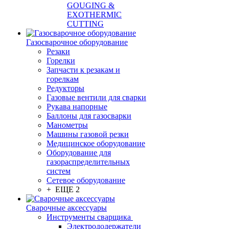
GOUGING &
EXOTHERMIC
CUTTING
Газосварочное оборудование
Резаки
Горелки
Запчасти к резакам и
горелкам
Редукторы
Газовые вентили для сварки
Рукава напорные
Баллоны для газосварки
Манометры
Машины газовой резки
Медицинское оборудование
Оборудование для
газораспределительных
систем
Сетевое оборудование
+ ЕЩЕ 2
Сварочные аксессуары
Инструменты сварщика
Электрододержатели