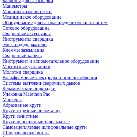
Баллоны для газосварки
Манометры
Машины газовой резки
Медицинское оборудование
Оборудование для газораспределительных систем
Сетевое оборудование
Сварочные аксессуары
Инструменты сварщика
Электрододержатели
Клеммы заземления
Сварочный кабель
Инструмент и вспомогательное оборудование
Магнитные угольники
Молотки сварщика
Вольфрамовые электроды и приспособления
Системы вытяжки сварочных дымов
Керамические подкладки
Упаковка Marathon Pac
Маркеры
Абразивные круги
Круги отрезные по металлу
Круги зачистные
Круги лепестковые тарельчатые
Самозацепляемые шлифовальные круги
Шлифовальные листы