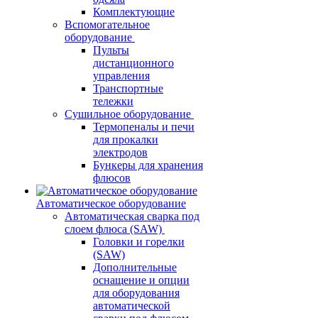
Комплектующие
Вспомогательное
оборудование
Пульты
дистанционного
управления
Транспортные
тележки
Сушильное оборудование
Термопеналы и печи
для прокалки
электродов
Бункеры для хранения
флюсов
Автоматическое оборудование
Автоматическая сварка под
слоем флюса (SAW)
Головки и горелки
(SAW)
Дополнительные
оснащение и опции
для оборудования
автоматической