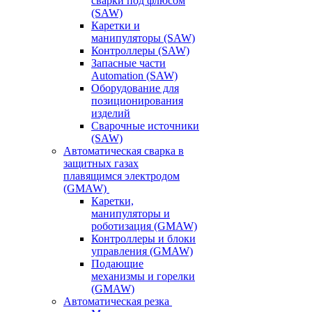
сварки под флюсом
(SAW)
Каретки и
манипуляторы (SAW)
Контроллеры (SAW)
Запасные части
Automation (SAW)
Оборудование для
позиционирования
изделий
Сварочные источники
(SAW)
Автоматическая сварка в
защитных газах
плавящимся электродом
(GMAW)
Каретки,
манипуляторы и
роботизация (GMAW)
Контроллеры и блоки
управления (GMAW)
Подающие
механизмы и горелки
(GMAW)
Автоматическая резка