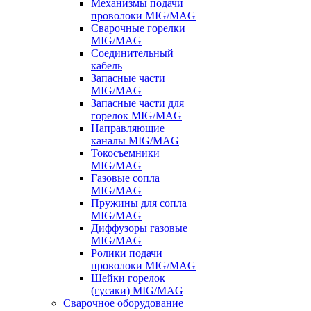
Механизмы подачи
проволоки MIG/MAG
Сварочные горелки
MIG/MAG
Соединительный
кабель
Запасные части
MIG/MAG
Запасные части для
горелок MIG/MAG
Направляющие
каналы MIG/MAG
Токосъемники
MIG/MAG
Газовые сопла
MIG/MAG
Пружины для сопла
MIG/MAG
Диффузоры газовые
MIG/MAG
Ролики подачи
проволоки MIG/MAG
Шейки горелок
(гусаки) MIG/MAG
Сварочное оборудование