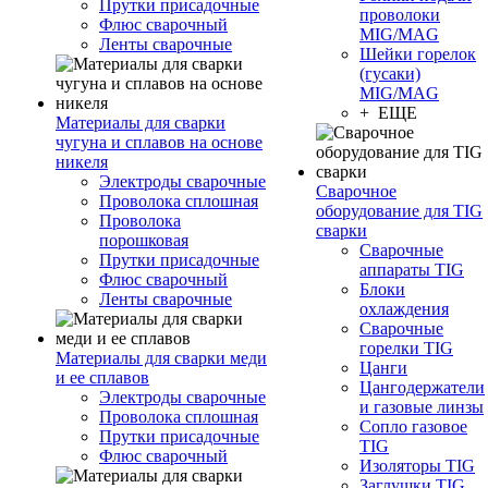
Прутки присадочные
проволоки
Флюс сварочный
MIG/MAG
Ленты сварочные
Шейки горелок
(гусаки)
MIG/MAG
+ ЕЩЕ
Материалы для сварки
чугуна и сплавов на основе
никеля
Электроды сварочные
Сварочное
Проволока сплошная
оборудование для TIG
Проволока
сварки
порошковая
Сварочные
Прутки присадочные
аппараты TIG
Флюс сварочный
Блоки
Ленты сварочные
охлаждения
Сварочные
горелки TIG
Материалы для сварки меди
Цанги
и ее сплавов
Цангодержатели
Электроды сварочные
и газовые линзы
Проволока сплошная
Сопло газовое
Прутки присадочные
TIG
Флюс сварочный
Изоляторы TIG
Заглушки TIG