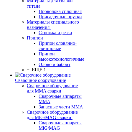
Материалы для сварки
титана
Проволока сплошная
Присадочные прутки
Материалы специального
назначения
Строжка и резка
Припои
Припои оловянно-
свинцовые
Припои
высокотехнологичные
Олово и баббит
+ ЕЩЕ 1
Сварочное оборудование
Сварочное оборудование
для MMA сварки
Сварочные аппараты
MMA
Запасные части MMA
Сварочное оборудование
для MIG/MAG сварки
Сварочные аппараты
MIG/MAG