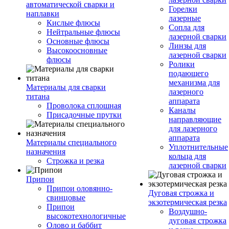
автоматической сварки и
Горелки
наплавки
лазерные
Кислые флюсы
Сопла для
Нейтральные флюсы
лазерной сварки
Основные флюсы
Линзы для
Высокоосновные
лазерной сварки
флюсы
Ролики
подающего
механизма для
Материалы для сварки
лазерного
титана
аппарата
Проволока сплошная
Каналы
Присадочные прутки
направляющие
для лазерного
аппарата
Материалы специального
Уплотнительные
назначения
кольца для
Строжка и резка
лазерной сварки
Припои
Припои оловянно-
Дуговая строжка и
свинцовые
экзотермическая резка
Припои
Воздушно-
высокотехнологичные
дуговая строжка
Олово и баббит