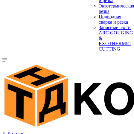
и резка
Экзотермическая
резка
Подводная
сварка и резка
Запасные части
ARC GOUGING
&
EXOTHERMIC
CUTTING
Каталог