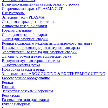
Воздушно-плазменная сварка, резка и строжка
Сварочные аппараты PLASMA CUT
Плазмотроны
Запасные части PLASMA
Лазерная сварка, резка и очистка
Аппараты лазерной сварки
Горелки лазерные
Сопла для лазерной сварки
Линзы для лазерной сварки
Ролики подающего механизма для лазерного аппарата
Каналы направляющие для лазерного аппарата
Уплотнительные кольца для лазерной сварки
Дуговая строжка и экзотермическая резка
Воздушно-дуговая строжка и резка
Экзотермическая резка
Подводная сварка и резка
Запасные части ARC GOUGING & EXOTHERMIC CUTTING
Газосварочное оборудование
Резаки
Горелки
Запчасти к резакам и горелкам
Редукторы
Газовые вентили для сварки
Рукава напорные