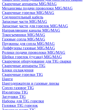
Сварочные аппараты MIG/MAG
Механизмы подачи проволоки MIG/MAG
Сварочные горелки MIG/MAG
Соединительный кабель
Запасные части MIG/MAG
Запасные части для горелок MIG/MAG
Направляющие каналы MIG/MAG
Токосъемники MIG/MAG
Газовые сопла MIG/MAG
Пружины для сопла MIG/MAG
Диффузоры газовые MIG/MAG
Ролики подачи проволоки MIG/MAG
Шейки горелок (гусаки) MIG/MAG
Сварочное оборудование для TIG сварки
Сварочные аппараты TIG
Блоки охлаждения
Сварочные горелки TIG
Цанги
Цангодержатели и газовые линзы
Сопло газовое TIG
Изоляторы TIG
Заглушки TIG
Наборы для TIG горелки
Головки TIG горелок
Запасные части TIG