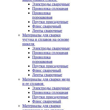
Электроды сварочные
Проволока сплошная
Проволока
порошковая
Прутки присадочные
Флюс сварочный
Ленты сварочные
Материалы для сварки
чугуна и сплавов на основе
никеля
Электроды сварочные
Проволока сплошная
Проволока
порошковая
Прутки присадочные
Флюс сварочный
Ленты сварочные
Материалы для сварки меди
и ее сплавов
Электроды сварочные
Проволока сплошная
Прутки присадочные
Флюс сварочный
Материалы для сварки