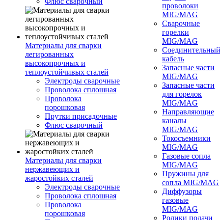
Флюс сварочный
проволоки
MIG/MAG
Сварочные
горелки
MIG/MAG
Материалы для сварки
Соединительны
легированных
кабель
высокопрочных и
Запасные части
теплоустойчивых сталей
MIG/MAG
Электроды сварочные
Запасные части
Проволока сплошная
для горелок
Проволока
MIG/MAG
порошковая
Направляющие
Прутки присадочные
каналы
Флюс сварочный
MIG/MAG
Токосъемники
MIG/MAG
Газовые сопла
Материалы для сварки
MIG/MAG
нержавеющих и
Пружины для
жаростойких сталей
сопла MIG/MAG
Электроды сварочные
Диффузоры
Проволока сплошная
газовые
Проволока
MIG/MAG
порошковая
Ролики подачи