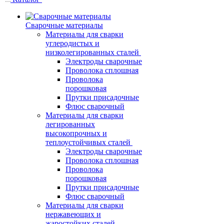
Сварочные материалы
Материалы для сварки
углеродистых и
низколегированных сталей
Электроды сварочные
Проволока сплошная
Проволока
порошковая
Прутки присадочные
Флюс сварочный
Материалы для сварки
легированных
высокопрочных и
теплоустойчивых сталей
Электроды сварочные
Проволока сплошная
Проволока
порошковая
Прутки присадочные
Флюс сварочный
Материалы для сварки
нержавеющих и
жаростойких сталей