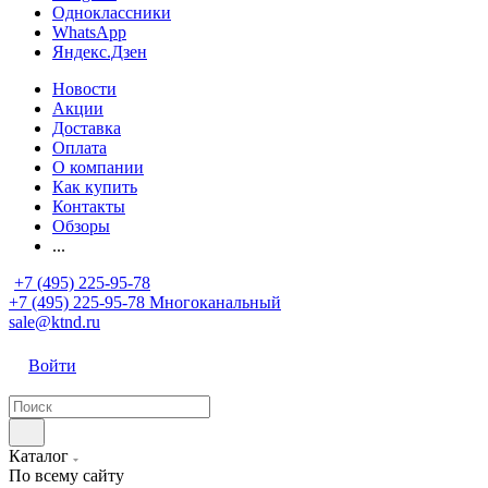
Одноклассники
WhatsApp
Яндекс.Дзен
Новости
Акции
Доставка
Оплата
О компании
Как купить
Контакты
Обзоры
...
+7 (495) 225-95-78
+7 (495) 225-95-78
Многоканальный
sale@ktnd.ru
Войти
Каталог
По всему сайту