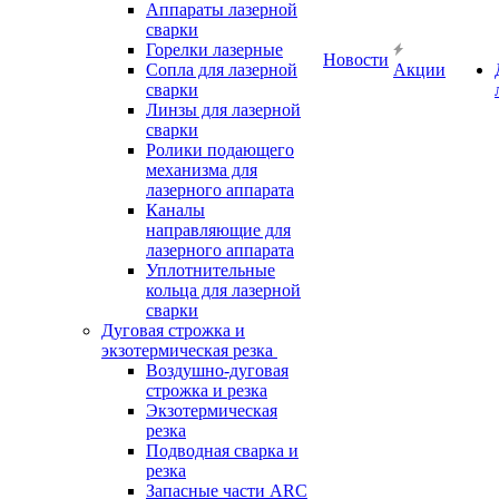
Аппараты лазерной
сварки
Горелки лазерные
Новости
Сопла для лазерной
Акции
сварки
Линзы для лазерной
сварки
Ролики подающего
механизма для
лазерного аппарата
Каналы
направляющие для
лазерного аппарата
Уплотнительные
кольца для лазерной
сварки
Дуговая строжка и
экзотермическая резка
Воздушно-дуговая
строжка и резка
Экзотермическая
резка
Подводная сварка и
резка
Запасные части ARC