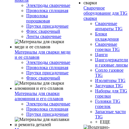
никеля
Электроды сварочные
Сварочное
Проволока сплошная
оборудование для TIG
Проволока
сварки
порошковая
Сварочные
Прутки присадочные
аппараты TIG
Флюс сварочный
Блоки
Ленты сварочные
охлаждения
Сварочные
горелки TIG
Материалы для сварки меди
Цанги
и ее сплавов
Цангодержатели
Электроды сварочные
и газовые линзы
Проволока сплошная
Сопло газовое
Прутки присадочные
TIG
Флюс сварочный
Изоляторы TIG
Заглушки TIG
Наборы для TIG
Материалы для сварки
горелки
алюминия и его сплавов
Головки TIG
Электроды сварочные
горелок
Проволока сплошная
Запасные части
Прутки присадочные
TIG
+ ЕЩЕ