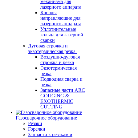
механизма для
лазерного аппарата
Каналы
направляющие для
лазерного аппарата
Уплотнительные
кольца для лазерной
сварки
Дуговая строжка и
экзотермическая резка
Воздушно-дуговая
строжка и резка
Экзотермическая
резка
Подводная сварка и
резка
Запасные части ARC
GOUGING &
EXOTHERMIC
CUTTING
Газосварочное оборудование
Резаки
Горелки
Запчасти к резакам и