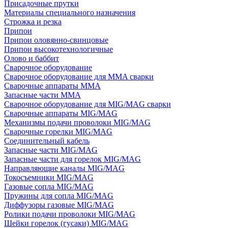
Присадочные прутки
Материалы специального назначения
Строжка и резка
Припои
Припои оловянно-свинцовые
Припои высокотехнологичные
Олово и баббит
Сварочное оборудование
Сварочное оборудование для MMA сварки
Сварочные аппараты MMA
Запасные части MMA
Сварочное оборудование для MIG/MAG сварки
Сварочные аппараты MIG/MAG
Механизмы подачи проволоки MIG/MAG
Сварочные горелки MIG/MAG
Соединительный кабель
Запасные части MIG/MAG
Запасные части для горелок MIG/MAG
Направляющие каналы MIG/MAG
Токосъемники MIG/MAG
Газовые сопла MIG/MAG
Пружины для сопла MIG/MAG
Диффузоры газовые MIG/MAG
Ролики подачи проволоки MIG/MAG
Шейки горелок (гусаки) MIG/MAG