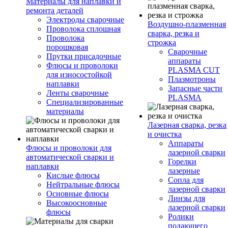
Материалы для наплавки и
ремонта деталей
Электроды сварочные
Воздушно-плазменная
Проволока сплошная
сварка, резка и
Проволока
строжка
порошковая
Сварочные
Прутки присадочные
аппараты
Флюсы и проволоки
PLASMA CUT
для износостойкой
Плазмотроны
наплавки
Запасные части
Ленты сварочные
PLASMA
Специализированные
материалы
Лазерная сварка, резка
и очистка
Аппараты
Флюсы и проволоки для
лазерной сварки
автоматической сварки и
Горелки
наплавки
лазерные
Кислые флюсы
Сопла для
Нейтральные флюсы
лазерной сварки
Основные флюсы
Линзы для
Высокоосновные
лазерной сварки
флюсы
Ролики
подающего