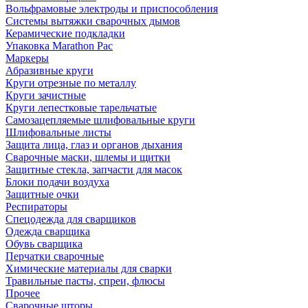
Вольфрамовые электроды и приспособления
Системы вытяжки сварочных дымов
Керамические подкладки
Упаковка Marathon Pac
Маркеры
Абразивные круги
Круги отрезные по металлу
Круги зачистные
Круги лепестковые тарельчатые
Самозацепляемые шлифовальные круги
Шлифовальные листы
Защита лица, глаз и органов дыхания
Сварочные маски, шлемы и щитки
Защитные стекла, запчасти для масок
Блоки подачи воздуха
Защитные очки
Респираторы
Спецодежда для сварщиков
Одежда сварщика
Обувь сварщика
Перчатки сварочные
Химические материалы для сварки
Травильные пасты, спреи, флюсы
Прочее
Сварочные шторы