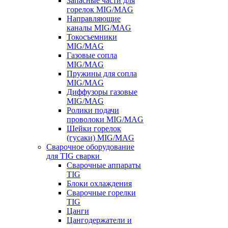
Запасные части для
горелок MIG/MAG
Направляющие
каналы MIG/MAG
Токосъемники
MIG/MAG
Газовые сопла
MIG/MAG
Пружины для сопла
MIG/MAG
Диффузоры газовые
MIG/MAG
Ролики подачи
проволоки MIG/MAG
Шейки горелок
(гусаки) MIG/MAG
Сварочное оборудование
для TIG сварки
Сварочные аппараты
TIG
Блоки охлаждения
Сварочные горелки
TIG
Цанги
Цангодержатели и