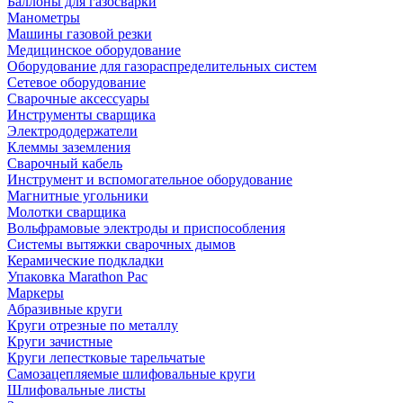
Баллоны для газосварки
Манометры
Машины газовой резки
Медицинское оборудование
Оборудование для газораспределительных систем
Сетевое оборудование
Сварочные аксессуары
Инструменты сварщика
Электрододержатели
Клеммы заземления
Сварочный кабель
Инструмент и вспомогательное оборудование
Магнитные угольники
Молотки сварщика
Вольфрамовые электроды и приспособления
Системы вытяжки сварочных дымов
Керамические подкладки
Упаковка Marathon Pac
Маркеры
Абразивные круги
Круги отрезные по металлу
Круги зачистные
Круги лепестковые тарельчатые
Самозацепляемые шлифовальные круги
Шлифовальные листы