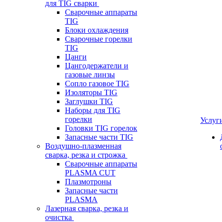
для TIG сварки
Сварочные аппараты
TIG
Блоки охлаждения
Сварочные горелки
TIG
Цанги
Цангодержатели и
газовые линзы
Сопло газовое TIG
Изоляторы TIG
Заглушки TIG
Наборы для TIG
горелки
Услуг
Головки TIG горелок
Запасные части TIG
Воздушно-плазменная
сварка, резка и строжка
Сварочные аппараты
PLASMA CUT
Плазмотроны
Запасные части
PLASMA
Лазерная сварка, резка и
очистка