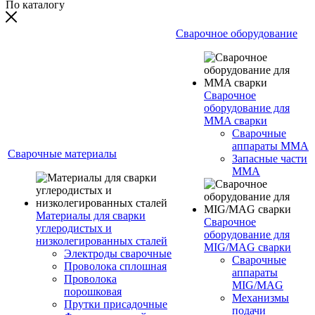
По каталогу
Сварочное оборудование
Сварочное
оборудование для
MMA сварки
Сварочные
аппараты MMA
Сварочные материалы
Запасные части
MMA
Материалы для сварки
Сварочное
углеродистых и
оборудование для
низколегированных сталей
MIG/MAG сварки
Электроды сварочные
Сварочные
Проволока сплошная
аппараты
Проволока
MIG/MAG
порошковая
Механизмы
Прутки присадочные
подачи