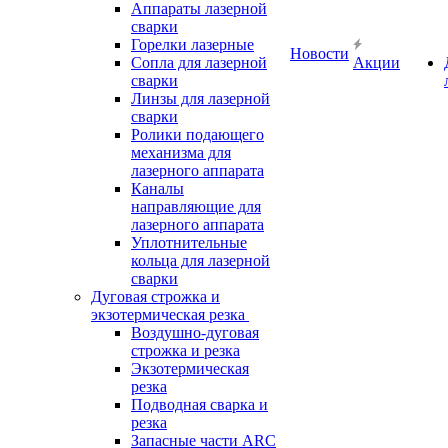
Аппараты лазерной
сварки
Горелки лазерные
Новости
Сопла для лазерной
Акции
сварки
Линзы для лазерной
сварки
Ролики подающего
механизма для
лазерного аппарата
Каналы
направляющие для
лазерного аппарата
Уплотнительные
кольца для лазерной
сварки
Дуговая строжка и
экзотермическая резка
Воздушно-дуговая
строжка и резка
Экзотермическая
резка
Подводная сварка и
резка
Запасные части ARC