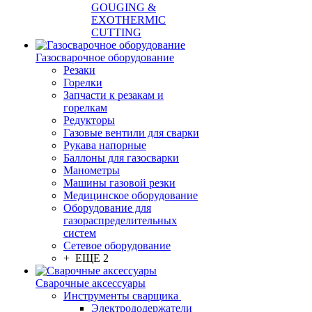
GOUGING &
EXOTHERMIC
CUTTING
Газосварочное оборудование
Резаки
Горелки
Запчасти к резакам и
горелкам
Редукторы
Газовые вентили для сварки
Рукава напорные
Баллоны для газосварки
Манометры
Машины газовой резки
Медицинское оборудование
Оборудование для
газораспределительных
систем
Сетевое оборудование
+ ЕЩЕ 2
Сварочные аксессуары
Инструменты сварщика
Электрододержатели