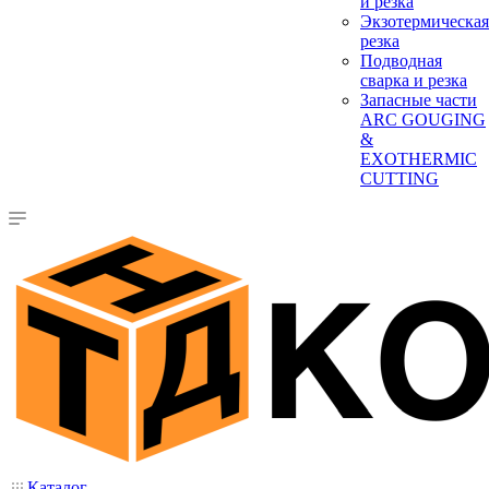
и резка
Экзотермическая
резка
Подводная
сварка и резка
Запасные части
ARC GOUGING
&
EXOTHERMIC
CUTTING
Каталог