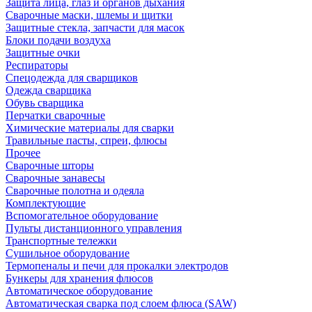
Защита лица, глаз и органов дыхания
Сварочные маски, шлемы и щитки
Защитные стекла, запчасти для масок
Блоки подачи воздуха
Защитные очки
Респираторы
Спецодежда для сварщиков
Одежда сварщика
Обувь сварщика
Перчатки сварочные
Химические материалы для сварки
Травильные пасты, спреи, флюсы
Прочее
Сварочные шторы
Сварочные занавесы
Сварочные полотна и одеяла
Комплектующие
Вспомогательное оборудование
Пульты дистанционного управления
Транспортные тележки
Сушильное оборудование
Термопеналы и печи для прокалки электродов
Бункеры для хранения флюсов
Автоматическое оборудование
Автоматическая сварка под слоем флюса (SAW)