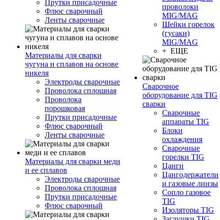
Прутки присадочные
проволоки
Флюс сварочный
MIG/MAG
Ленты сварочные
Шейки горелок
(гусаки)
MIG/MAG
+ ЕЩЕ
Материалы для сварки
чугуна и сплавов на основе
никеля
Электроды сварочные
Сварочное
Проволока сплошная
оборудование для TIG
Проволока
сварки
порошковая
Сварочные
Прутки присадочные
аппараты TIG
Флюс сварочный
Блоки
Ленты сварочные
охлаждения
Сварочные
горелки TIG
Материалы для сварки меди
Цанги
и ее сплавов
Цангодержатели
Электроды сварочные
и газовые линзы
Проволока сплошная
Сопло газовое
Прутки присадочные
TIG
Флюс сварочный
Изоляторы TIG
Заглушки TIG