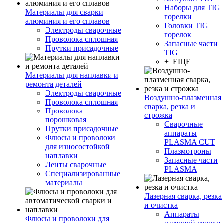
Наборы для TIG
Материалы для сварки
горелки
алюминия и его сплавов
Головки TIG
Электроды сварочные
горелок
Проволока сплошная
Запасные части
Прутки присадочные
TIG
+ ЕЩЕ
Материалы для наплавки и
ремонта деталей
Электроды сварочные
Воздушно-плазменная
Проволока сплошная
сварка, резка и
Проволока
строжка
порошковая
Сварочные
Прутки присадочные
аппараты
Флюсы и проволоки
PLASMA CUT
для износостойкой
Плазмотроны
наплавки
Запасные части
Ленты сварочные
PLASMA
Специализированные
материалы
Лазерная сварка, резка
и очистка
Аппараты
Флюсы и проволоки для
лазерной сварки