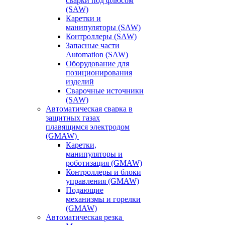
сварки под флюсом
(SAW)
Каретки и
манипуляторы (SAW)
Контроллеры (SAW)
Запасные части
Automation (SAW)
Оборудование для
позиционирования
изделий
Сварочные источники
(SAW)
Автоматическая сварка в
защитных газах
плавящимся электродом
(GMAW)
Каретки,
манипуляторы и
роботизация (GMAW)
Контроллеры и блоки
управления (GMAW)
Подающие
механизмы и горелки
(GMAW)
Автоматическая резка