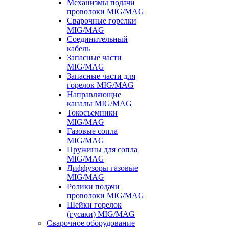
Механизмы подачи
проволоки MIG/MAG
Сварочные горелки
MIG/MAG
Соединительный
кабель
Запасные части
MIG/MAG
Запасные части для
горелок MIG/MAG
Направляющие
каналы MIG/MAG
Токосъемники
MIG/MAG
Газовые сопла
MIG/MAG
Пружины для сопла
MIG/MAG
Диффузоры газовые
MIG/MAG
Ролики подачи
проволоки MIG/MAG
Шейки горелок
(гусаки) MIG/MAG
Сварочное оборудование