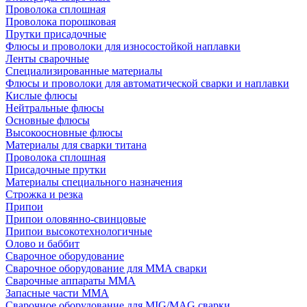
Проволока сплошная
Проволока порошковая
Прутки присадочные
Флюсы и проволоки для износостойкой наплавки
Ленты сварочные
Специализированные материалы
Флюсы и проволоки для автоматической сварки и наплавки
Кислые флюсы
Нейтральные флюсы
Основные флюсы
Высокоосновные флюсы
Материалы для сварки титана
Проволока сплошная
Присадочные прутки
Материалы специального назначения
Строжка и резка
Припои
Припои оловянно-свинцовые
Припои высокотехнологичные
Олово и баббит
Сварочное оборудование
Сварочное оборудование для MMA сварки
Сварочные аппараты MMA
Запасные части MMA
Сварочное оборудование для MIG/MAG сварки