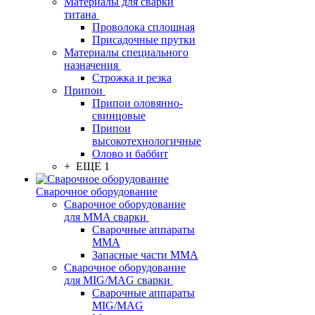
Материалы для сварки
титана
Проволока сплошная
Присадочные прутки
Материалы специального
назначения
Строжка и резка
Припои
Припои оловянно-
свинцовые
Припои
высокотехнологичные
Олово и баббит
+ ЕЩЕ 1
Сварочное оборудование
Сварочное оборудование
для MMA сварки
Сварочные аппараты
MMA
Запасные части MMA
Сварочное оборудование
для MIG/MAG сварки
Сварочные аппараты
MIG/MAG