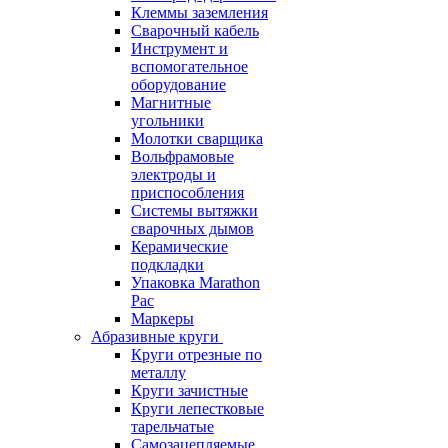
Клеммы заземления
Сварочный кабель
Инструмент и
вспомогательное
оборудование
Магнитные
угольники
Молотки сварщика
Вольфрамовые
электроды и
приспособления
Системы вытяжки
сварочных дымов
Керамические
подкладки
Упаковка Marathon
Pac
Маркеры
Абразивные круги
Круги отрезные по
металлу
Круги зачистные
Круги лепестковые
тарельчатые
Самозацепляемые