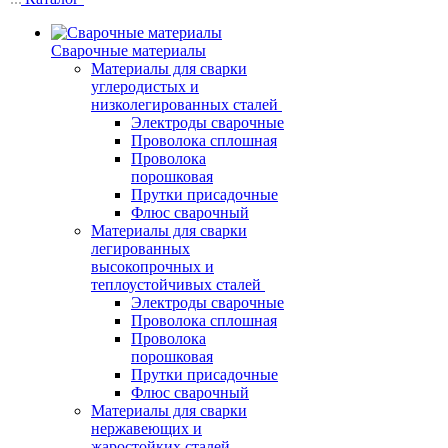
Сварочные материалы
Материалы для сварки
углеродистых и
низколегированных сталей
Электроды сварочные
Проволока сплошная
Проволока
порошковая
Прутки присадочные
Флюс сварочный
Материалы для сварки
легированных
высокопрочных и
теплоустойчивых сталей
Электроды сварочные
Проволока сплошная
Проволока
порошковая
Прутки присадочные
Флюс сварочный
Материалы для сварки
нержавеющих и
жаростойких сталей