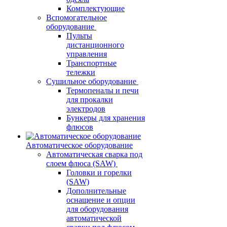
Комплектующие
Вспомогательное
оборудование
Пульты
дистанционного
управления
Транспортные
тележки
Сушильное оборудование
Термопеналы и печи
для прокалки
электродов
Бункеры для хранения
флюсов
Автоматическое оборудование
Автоматическая сварка под
слоем флюса (SAW)
Головки и горелки
(SAW)
Дополнительные
оснащение и опции
для оборудования
автоматической