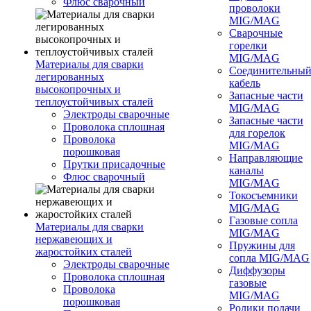
Флюс сварочный
проволоки
MIG/MAG
Сварочные
горелки
MIG/MAG
Материалы для сварки
Соединительны
легированных
кабель
высокопрочных и
Запасные части
теплоустойчивых сталей
MIG/MAG
Электроды сварочные
Запасные части
Проволока сплошная
для горелок
Проволока
MIG/MAG
порошковая
Направляющие
Прутки присадочные
каналы
Флюс сварочный
MIG/MAG
Токосъемники
MIG/MAG
Газовые сопла
Материалы для сварки
MIG/MAG
нержавеющих и
Пружины для
жаростойких сталей
сопла MIG/MAG
Электроды сварочные
Диффузоры
Проволока сплошная
газовые
Проволока
MIG/MAG
порошковая
Ролики подачи