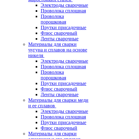
Электроды сварочные
Проволока сплошная
Проволока
порошковая
Прутки присадочные
Флюс сварочный
Ленты сварочные
Материалы для сварки
чугуна и сплавов на основе
никеля
Электроды сварочные
Проволока сплошная
Проволока
порошковая
Прутки присадочные
Флюс сварочный
Ленты сварочные
Материалы для сварки меди
и ее сплавов
Электроды сварочные
Проволока сплошная
Прутки присадочные
Флюс сварочный
Материалы для сварки