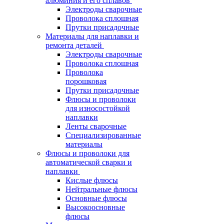
алюминия и его сплавов
Электроды сварочные
Проволока сплошная
Прутки присадочные
Материалы для наплавки и
ремонта деталей
Электроды сварочные
Проволока сплошная
Проволока
порошковая
Прутки присадочные
Флюсы и проволоки
для износостойкой
наплавки
Ленты сварочные
Специализированные
материалы
Флюсы и проволоки для
автоматической сварки и
наплавки
Кислые флюсы
Нейтральные флюсы
Основные флюсы
Высокоосновные
флюсы