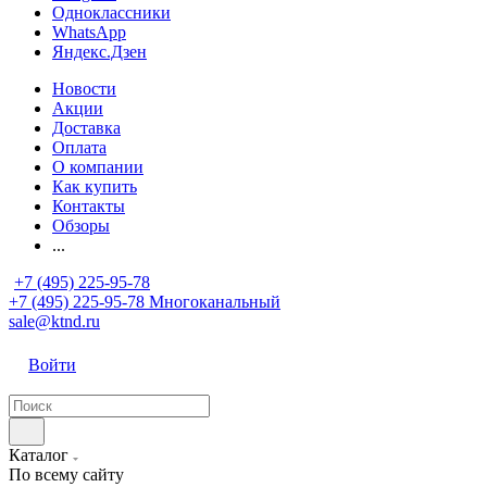
Одноклассники
WhatsApp
Яндекс.Дзен
Новости
Акции
Доставка
Оплата
О компании
Как купить
Контакты
Обзоры
...
+7 (495) 225-95-78
+7 (495) 225-95-78
Многоканальный
sale@ktnd.ru
Войти
Каталог
По всему сайту