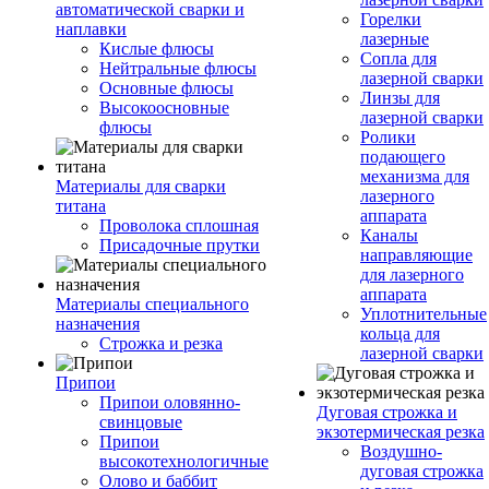
автоматической сварки и
Горелки
наплавки
лазерные
Кислые флюсы
Сопла для
Нейтральные флюсы
лазерной сварки
Основные флюсы
Линзы для
Высокоосновные
лазерной сварки
флюсы
Ролики
подающего
механизма для
Материалы для сварки
лазерного
титана
аппарата
Проволока сплошная
Каналы
Присадочные прутки
направляющие
для лазерного
аппарата
Материалы специального
Уплотнительные
назначения
кольца для
Строжка и резка
лазерной сварки
Припои
Припои оловянно-
Дуговая строжка и
свинцовые
экзотермическая резка
Припои
Воздушно-
высокотехнологичные
дуговая строжка
Олово и баббит