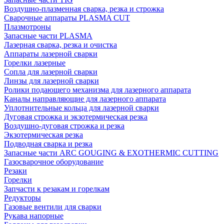
Воздушно-плазменная сварка, резка и строжка
Сварочные аппараты PLASMA CUT
Плазмотроны
Запасные части PLASMA
Лазерная сварка, резка и очистка
Аппараты лазерной сварки
Горелки лазерные
Сопла для лазерной сварки
Линзы для лазерной сварки
Ролики подающего механизма для лазерного аппарата
Каналы направляющие для лазерного аппарата
Уплотнительные кольца для лазерной сварки
Дуговая строжка и экзотермическая резка
Воздушно-дуговая строжка и резка
Экзотермическая резка
Подводная сварка и резка
Запасные части ARC GOUGING & EXOTHERMIC CUTTING
Газосварочное оборудование
Резаки
Горелки
Запчасти к резакам и горелкам
Редукторы
Газовые вентили для сварки
Рукава напорные