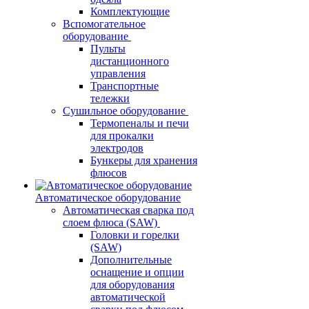
Комплектующие
Вспомогательное
оборудование
Пульты
дистанционного
управления
Транспортные
тележки
Сушильное оборудование
Термопеналы и печи
для прокалки
электродов
Бункеры для хранения
флюсов
Автоматическое оборудование
Автоматическая сварка под
слоем флюса (SAW)
Головки и горелки
(SAW)
Дополнительные
оснащение и опции
для оборудования
автоматической