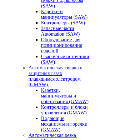
сварки под флюсом
(SAW)
Каретки и
манипуляторы (SAW)
Контроллеры (SAW)
Запасные части
Automation (SAW)
Оборудование для
позиционирования
изделий
Сварочные источники
(SAW)
Автоматическая сварка в
защитных газах
плавящимся электродом
(GMAW)
Каретки,
манипуляторы и
роботизация (GMAW)
Контроллеры и блоки
управления (GMAW)
Подающие
механизмы и горелки
(GMAW)
Автоматическая резка