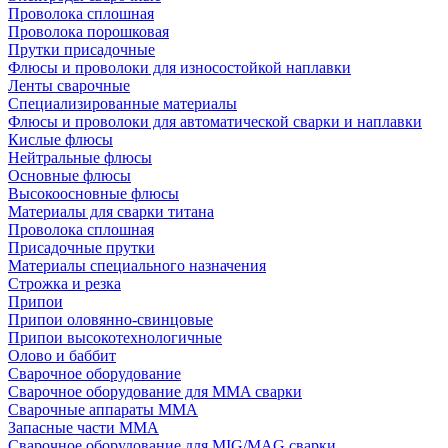
Проволока сплошная
Проволока порошковая
Прутки присадочные
Флюсы и проволоки для износостойкой наплавки
Ленты сварочные
Специализированные материалы
Флюсы и проволоки для автоматической сварки и наплавки
Кислые флюсы
Нейтральные флюсы
Основные флюсы
Высокоосновные флюсы
Материалы для сварки титана
Проволока сплошная
Присадочные прутки
Материалы специального назначения
Строжка и резка
Припои
Припои оловянно-свинцовые
Припои высокотехнологичные
Олово и баббит
Сварочное оборудование
Сварочное оборудование для MMA сварки
Сварочные аппараты MMA
Запасные части MMA
Сварочное оборудование для MIG/MAG сварки