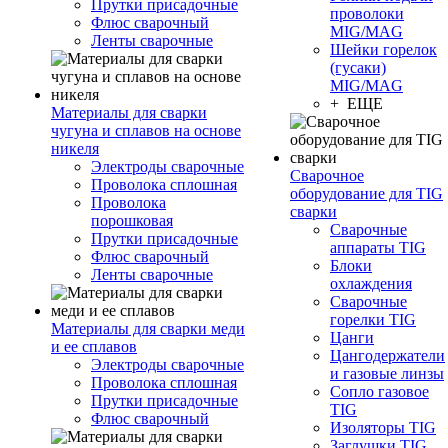
Прутки присадочные
проволоки
Флюс сварочный
MIG/MAG
Ленты сварочные
Шейки горелок
(гусаки)
MIG/MAG
+ ЕЩЕ
Материалы для сварки
чугуна и сплавов на основе
никеля
Электроды сварочные
Сварочное
Проволока сплошная
оборудование для TIG
Проволока
сварки
порошковая
Сварочные
Прутки присадочные
аппараты TIG
Флюс сварочный
Блоки
Ленты сварочные
охлаждения
Сварочные
горелки TIG
Материалы для сварки меди
Цанги
и ее сплавов
Цангодержатели
Электроды сварочные
и газовые линзы
Проволока сплошная
Сопло газовое
Прутки присадочные
TIG
Флюс сварочный
Изоляторы TIG
Заглушки TIG