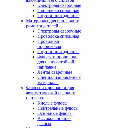
алюминия и его сплавов
Электроды сварочные
Проволока сплошная
Прутки присадочные
Материалы для наплавки и
ремонта деталей
Электроды сварочные
Проволока сплошная
Проволока
порошковая
Прутки присадочные
Флюсы и проволоки
для износостойкой
наплавки
Ленты сварочные
Специализированные
материалы
Флюсы и проволоки для
автоматической сварки и
наплавки
Кислые флюсы
Нейтральные флюсы
Основные флюсы
Высокоосновные
флюсы