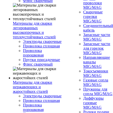
Флюс сварочный
проволоки
MIG/MAG
Сварочные
горелки
MIG/MAG
Материалы для сварки
Соединительны
легированных
кабель
высокопрочных и
Запасные части
теплоустойчивых сталей
MIG/MAG
Электроды сварочные
Запасные части
Проволока сплошная
для горелок
Проволока
MIG/MAG
порошковая
Направляющие
Прутки присадочные
каналы
Флюс сварочный
MIG/MAG
Токосъемники
MIG/MAG
Газовые сопла
Материалы для сварки
MIG/MAG
нержавеющих и
Пружины для
жаростойких сталей
сопла MIG/MAG
Электроды сварочные
Диффузоры
Проволока сплошная
газовые
Проволока
MIG/MAG
порошковая
Ролики подачи