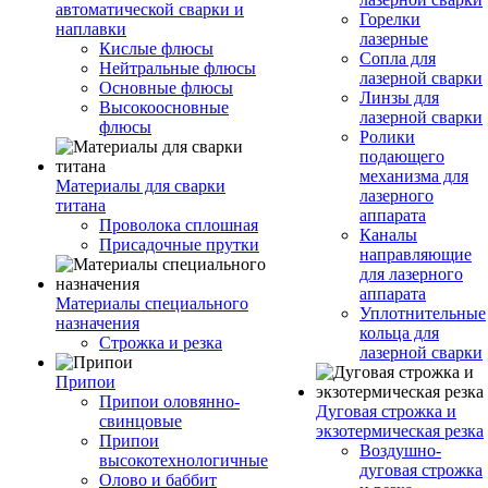
автоматической сварки и
Горелки
наплавки
лазерные
Кислые флюсы
Сопла для
Нейтральные флюсы
лазерной сварки
Основные флюсы
Линзы для
Высокоосновные
лазерной сварки
флюсы
Ролики
подающего
механизма для
Материалы для сварки
лазерного
титана
аппарата
Проволока сплошная
Каналы
Присадочные прутки
направляющие
для лазерного
аппарата
Материалы специального
Уплотнительные
назначения
кольца для
Строжка и резка
лазерной сварки
Припои
Припои оловянно-
Дуговая строжка и
свинцовые
экзотермическая резка
Припои
Воздушно-
высокотехнологичные
дуговая строжка
Олово и баббит