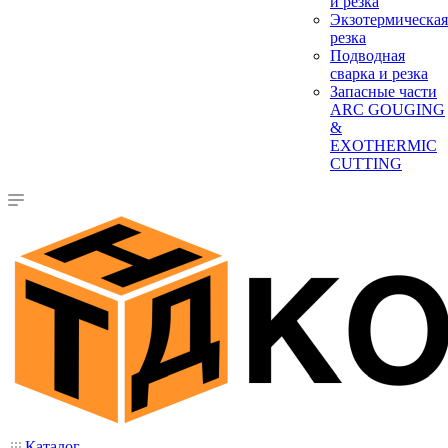
и резка
Экзотермическая
резка
Подводная
сварка и резка
Запасные части
ARC GOUGING
&
EXOTHERMIC
CUTTING
Каталог