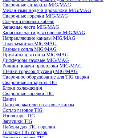
Сварочные аппараты MIG/MAG
Механизмы подачи проволоки MIG/MAG
Сварочные горелки MIG/MAG
Соединительный кабель
Запасные части MIG/MAG
Запасные части для горелок MIG/MAG
Направляющие каналы MIG/MAG
Токосъемники MIG/MAG
Газовые сопла MIG/MAG
Пружины для сопла MIG/MAG
Диффузоры газовые MIG/MAG
Ролики подачи проволоки MIG/MAG
Шейки горелок (гусаки) MIG/MAG
Сварочное оборудование для TIG сварки
Сварочные аппараты TIG
Блоки охлаждения
Сварочные горелки TIG
Цанги
Цангодержатели и газовые линзы
Сопло газовое TIG
Изоляторы TIG
Заглушки TIG
Наборы для TIG горелки
Головки TIG горелок
Запасные части TIG