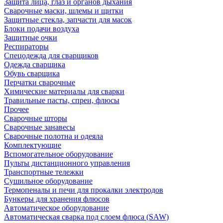
Защита лица, глаз и органов дыхания
Сварочные маски, шлемы и щитки
Защитные стекла, запчасти для масок
Блоки подачи воздуха
Защитные очки
Респираторы
Спецодежда для сварщиков
Одежда сварщика
Обувь сварщика
Перчатки сварочные
Химические материалы для сварки
Травильные пасты, спреи, флюсы
Прочее
Сварочные шторы
Сварочные занавесы
Сварочные полотна и одеяла
Комплектующие
Вспомогательное оборудование
Пульты дистанционного управления
Транспортные тележки
Сушильное оборудование
Термопеналы и печи для прокалки электродов
Бункеры для хранения флюсов
Автоматическое оборудование
Автоматическая сварка под слоем флюса (SAW)