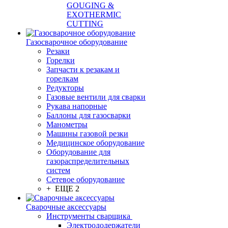
GOUGING &
EXOTHERMIC
CUTTING
Газосварочное оборудование
Резаки
Горелки
Запчасти к резакам и
горелкам
Редукторы
Газовые вентили для сварки
Рукава напорные
Баллоны для газосварки
Манометры
Машины газовой резки
Медицинское оборудование
Оборудование для
газораспределительных
систем
Сетевое оборудование
+ ЕЩЕ 2
Сварочные аксессуары
Инструменты сварщика
Электрододержатели