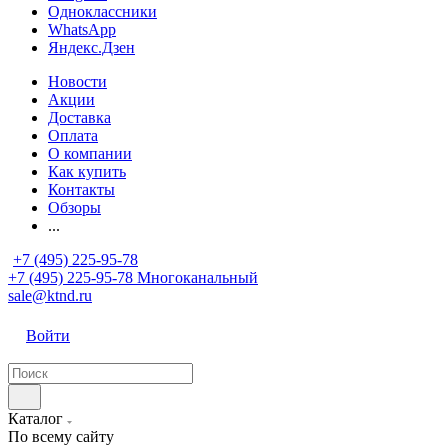
Одноклассники
WhatsApp
Яндекс.Дзен
Новости
Акции
Доставка
Оплата
О компании
Как купить
Контакты
Обзоры
...
+7 (495) 225-95-78
+7 (495) 225-95-78
Многоканальный
sale@ktnd.ru
Войти
Каталог
По всему сайту