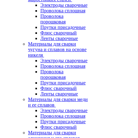
Электроды сварочные
Проволока сплошная
Проволока
порошковая
Прутки присадочные
Флюс сварочный
Ленты сварочные
Материалы для сварки
чугуна и сплавов на основе
никеля
Электроды сварочные
Проволока сплошная
Проволока
порошковая
Прутки присадочные
Флюс сварочный
Ленты сварочные
Материалы для сварки меди
и ее сплавов
Электроды сварочные
Проволока сплошная
Прутки присадочные
Флюс сварочный
Материалы для сварки