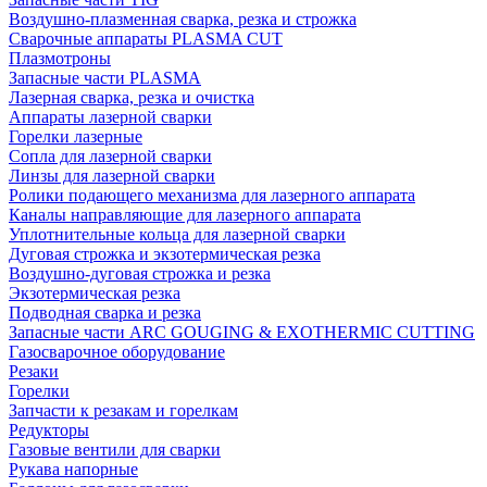
Воздушно-плазменная сварка, резка и строжка
Сварочные аппараты PLASMA CUT
Плазмотроны
Запасные части PLASMA
Лазерная сварка, резка и очистка
Аппараты лазерной сварки
Горелки лазерные
Сопла для лазерной сварки
Линзы для лазерной сварки
Ролики подающего механизма для лазерного аппарата
Каналы направляющие для лазерного аппарата
Уплотнительные кольца для лазерной сварки
Дуговая строжка и экзотермическая резка
Воздушно-дуговая строжка и резка
Экзотермическая резка
Подводная сварка и резка
Запасные части ARC GOUGING & EXOTHERMIC CUTTING
Газосварочное оборудование
Резаки
Горелки
Запчасти к резакам и горелкам
Редукторы
Газовые вентили для сварки
Рукава напорные