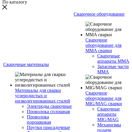
По каталогу
Сварочное оборудование
Сварочное
оборудование для
MMA сварки
Сварочные
аппараты MMA
Сварочные материалы
Запасные части
MMA
Материалы для сварки
Сварочное
углеродистых и
оборудование для
низколегированных сталей
MIG/MAG сварки
Электроды сварочные
Сварочные
Проволока сплошная
аппараты
Проволока
MIG/MAG
порошковая
Механизмы
Прутки присадочные
подачи