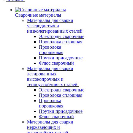
Сварочные материалы
Материалы для сварки
углеродистых и
низколегированных сталей
Электроды сварочные
Проволока сплошная
Проволока
порошковая
Прутки присадочные
Флюс сварочный
Материалы для сварки
легированных
высокопрочных и
теплоустойчивых сталей
Электроды сварочные
Проволока сплошная
Проволока
порошковая
Прутки присадочные
Флюс сварочный
Материалы для сварки
нержавеющих и
жаростойких сталей