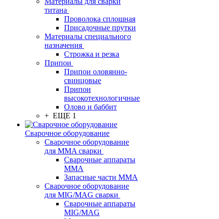
Материалы для сварки
титана
Проволока сплошная
Присадочные прутки
Материалы специального
назначения
Строжка и резка
Припои
Припои оловянно-
свинцовые
Припои
высокотехнологичные
Олово и баббит
+ ЕЩЕ 1
Сварочное оборудование
Сварочное оборудование
для MMA сварки
Сварочные аппараты
MMA
Запасные части MMA
Сварочное оборудование
для MIG/MAG сварки
Сварочные аппараты
MIG/MAG