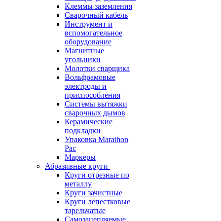
Клеммы заземления
Сварочный кабель
Инструмент и
вспомогательное
оборудование
Магнитные
угольники
Молотки сварщика
Вольфрамовые
электроды и
приспособления
Системы вытяжки
сварочных дымов
Керамические
подкладки
Упаковка Marathon
Pac
Маркеры
Абразивные круги
Круги отрезные по
металлу
Круги зачистные
Круги лепестковые
тарельчатые
Самозацепляемые