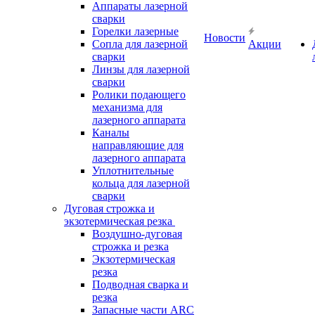
Аппараты лазерной
сварки
Горелки лазерные
Новости
Сопла для лазерной
Акции
сварки
Линзы для лазерной
сварки
Ролики подающего
механизма для
лазерного аппарата
Каналы
направляющие для
лазерного аппарата
Уплотнительные
кольца для лазерной
сварки
Дуговая строжка и
экзотермическая резка
Воздушно-дуговая
строжка и резка
Экзотермическая
резка
Подводная сварка и
резка
Запасные части ARC