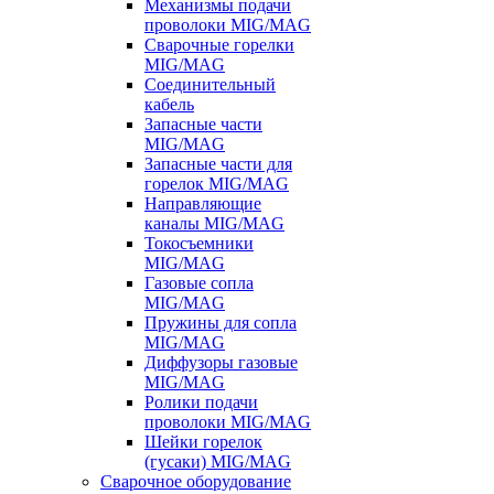
Механизмы подачи
проволоки MIG/MAG
Сварочные горелки
MIG/MAG
Соединительный
кабель
Запасные части
MIG/MAG
Запасные части для
горелок MIG/MAG
Направляющие
каналы MIG/MAG
Токосъемники
MIG/MAG
Газовые сопла
MIG/MAG
Пружины для сопла
MIG/MAG
Диффузоры газовые
MIG/MAG
Ролики подачи
проволоки MIG/MAG
Шейки горелок
(гусаки) MIG/MAG
Сварочное оборудование