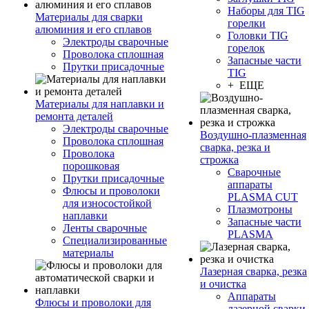
Наборы для TIG
Материалы для сварки
горелки
алюминия и его сплавов
Головки TIG
Электроды сварочные
горелок
Проволока сплошная
Запасные части
Прутки присадочные
TIG
+ ЕЩЕ
Материалы для наплавки и
ремонта деталей
Электроды сварочные
Воздушно-плазменная
Проволока сплошная
сварка, резка и
Проволока
строжка
порошковая
Сварочные
Прутки присадочные
аппараты
Флюсы и проволоки
PLASMA CUT
для износостойкой
Плазмотроны
наплавки
Запасные части
Ленты сварочные
PLASMA
Специализированные
материалы
Лазерная сварка, резка
и очистка
Аппараты
Флюсы и проволоки для
лазерной сварки