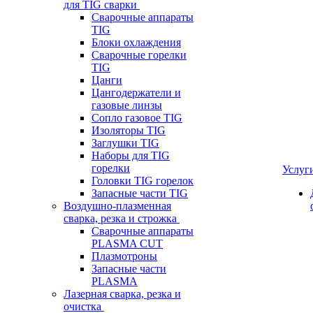
для TIG сварки
Сварочные аппараты
TIG
Блоки охлаждения
Сварочные горелки
TIG
Цанги
Цангодержатели и
газовые линзы
Сопло газовое TIG
Изоляторы TIG
Заглушки TIG
Наборы для TIG
горелки
Услуг
Головки TIG горелок
Запасные части TIG
Воздушно-плазменная
сварка, резка и строжка
Сварочные аппараты
PLASMA CUT
Плазмотроны
Запасные части
PLASMA
Лазерная сварка, резка и
очистка