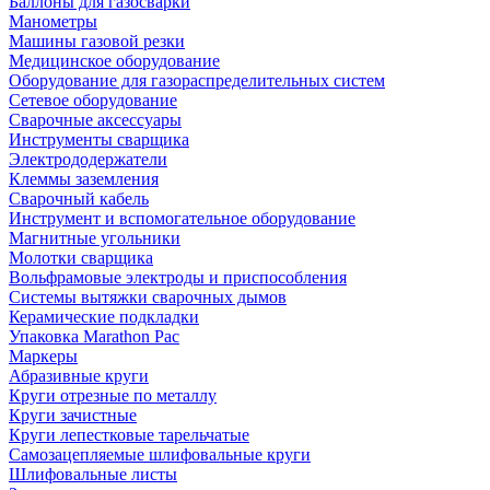
Баллоны для газосварки
Манометры
Машины газовой резки
Медицинское оборудование
Оборудование для газораспределительных систем
Сетевое оборудование
Сварочные аксессуары
Инструменты сварщика
Электрододержатели
Клеммы заземления
Сварочный кабель
Инструмент и вспомогательное оборудование
Магнитные угольники
Молотки сварщика
Вольфрамовые электроды и приспособления
Системы вытяжки сварочных дымов
Керамические подкладки
Упаковка Marathon Pac
Маркеры
Абразивные круги
Круги отрезные по металлу
Круги зачистные
Круги лепестковые тарельчатые
Самозацепляемые шлифовальные круги
Шлифовальные листы