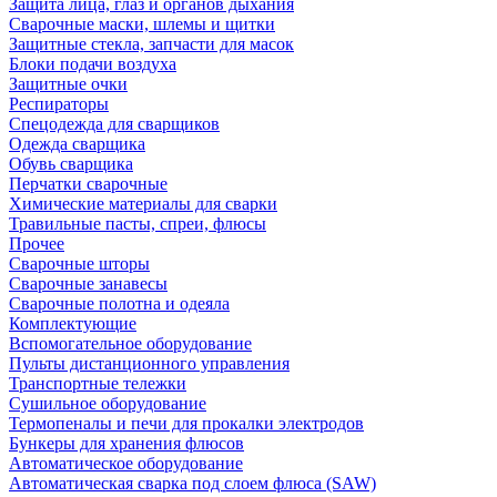
Защита лица, глаз и органов дыхания
Сварочные маски, шлемы и щитки
Защитные стекла, запчасти для масок
Блоки подачи воздуха
Защитные очки
Респираторы
Спецодежда для сварщиков
Одежда сварщика
Обувь сварщика
Перчатки сварочные
Химические материалы для сварки
Травильные пасты, спреи, флюсы
Прочее
Сварочные шторы
Сварочные занавесы
Сварочные полотна и одеяла
Комплектующие
Вспомогательное оборудование
Пульты дистанционного управления
Транспортные тележки
Сушильное оборудование
Термопеналы и печи для прокалки электродов
Бункеры для хранения флюсов
Автоматическое оборудование
Автоматическая сварка под слоем флюса (SAW)