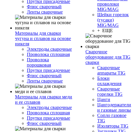
Прутки присадочные
проволоки
Флюс сварочный
MIG/MAG
Ленты сварочные
Шейки горелок
(гусаки)
MIG/MAG
+ ЕЩЕ
Материалы для сварки
чугуна и сплавов на основе
никеля
Электроды сварочные
Сварочное
Проволока сплошная
оборудование для TIG
Проволока
сварки
порошковая
Сварочные
Прутки присадочные
аппараты TIG
Флюс сварочный
Блоки
Ленты сварочные
охлаждения
Сварочные
горелки TIG
Материалы для сварки меди
Цанги
и ее сплавов
Цангодержатели
Электроды сварочные
и газовые линзы
Проволока сплошная
Сопло газовое
Прутки присадочные
TIG
Флюс сварочный
Изоляторы TIG
Заглушки TIG