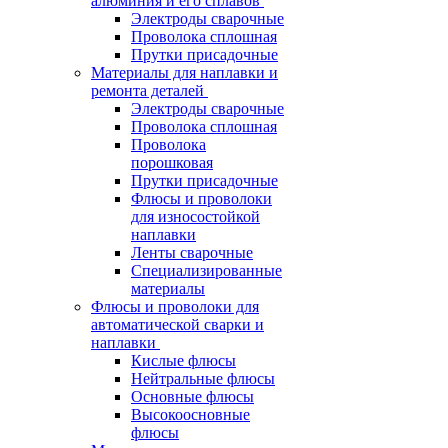
алюминия и его сплавов
Электроды сварочные
Проволока сплошная
Прутки присадочные
Материалы для наплавки и
ремонта деталей
Электроды сварочные
Проволока сплошная
Проволока
порошковая
Прутки присадочные
Флюсы и проволоки
для износостойкой
наплавки
Ленты сварочные
Специализированные
материалы
Флюсы и проволоки для
автоматической сварки и
наплавки
Кислые флюсы
Нейтральные флюсы
Основные флюсы
Высокоосновные
флюсы