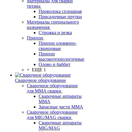
Материалы для сварки
титана
Проволока сплошная
Присадочные прутки
Материалы специального
назначения
Строжка и резка
Припои
Припои оловянно-
свинцовые
Припои
высокотехнологичные
Олово и баббит
+ ЕЩЕ 1
Сварочное оборудование
Сварочное оборудование
для MMA сварки
Сварочные аппараты
MMA
Запасные части MMA
Сварочное оборудование
для MIG/MAG сварки
Сварочные аппараты
MIG/MAG