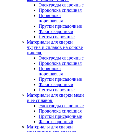
Электроды сварочные
Проволока сплошная
Проволока
порошковая
Прутки присадочные
Флюс сварочный
Ленты сварочные
Материалы для сварки
чугуна и сплавов на основе
никеля
Электроды сварочные
Проволока сплошная
Проволока
порошковая
Прутки присадочные
Флюс сварочный
Ленты сварочные
Материалы для сварки меди
и ее сплавов
Электроды сварочные
Проволока сплошная
Прутки присадочные
Флюс сварочный
Материалы для сварки