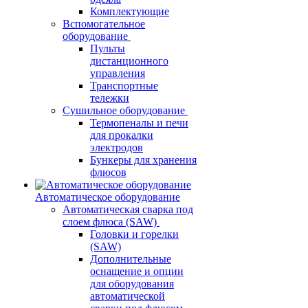
Комплектующие
Вспомогательное
оборудование
Пульты
дистанционного
управления
Транспортные
тележки
Сушильное оборудование
Термопеналы и печи
для прокалки
электродов
Бункеры для хранения
флюсов
Автоматическое оборудование
Автоматическая сварка под
слоем флюса (SAW)
Головки и горелки
(SAW)
Дополнительные
оснащение и опции
для оборудования
автоматической