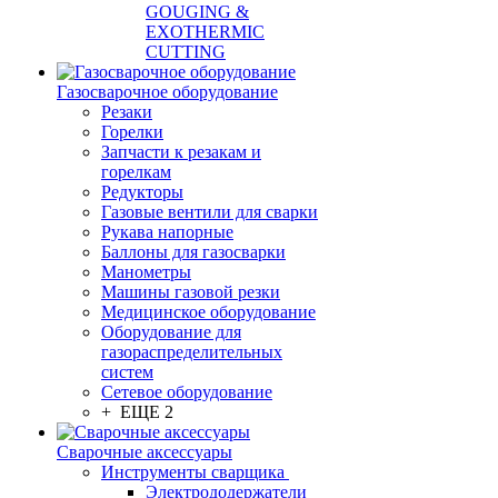
GOUGING &
EXOTHERMIC
CUTTING
Газосварочное оборудование
Резаки
Горелки
Запчасти к резакам и
горелкам
Редукторы
Газовые вентили для сварки
Рукава напорные
Баллоны для газосварки
Манометры
Машины газовой резки
Медицинское оборудование
Оборудование для
газораспределительных
систем
Сетевое оборудование
+ ЕЩЕ 2
Сварочные аксессуары
Инструменты сварщика
Электрододержатели