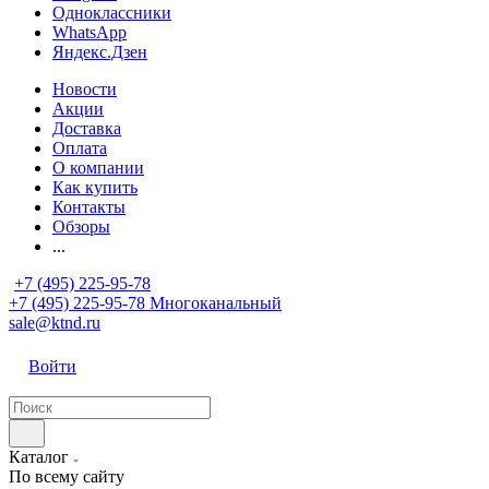
Одноклассники
WhatsApp
Яндекс.Дзен
Новости
Акции
Доставка
Оплата
О компании
Как купить
Контакты
Обзоры
...
+7 (495) 225-95-78
+7 (495) 225-95-78
Многоканальный
sale@ktnd.ru
Войти
Каталог
По всему сайту