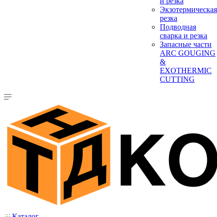
и резка
Экзотермическая
резка
Подводная
сварка и резка
Запасные части
ARC GOUGING
&
EXOTHERMIC
CUTTING
Каталог