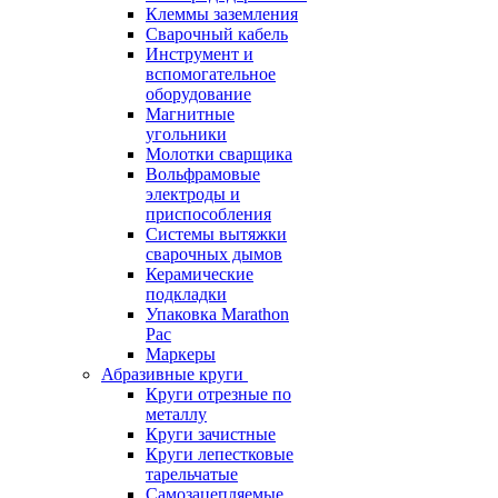
Клеммы заземления
Сварочный кабель
Инструмент и
вспомогательное
оборудование
Магнитные
угольники
Молотки сварщика
Вольфрамовые
электроды и
приспособления
Системы вытяжки
сварочных дымов
Керамические
подкладки
Упаковка Marathon
Pac
Маркеры
Абразивные круги
Круги отрезные по
металлу
Круги зачистные
Круги лепестковые
тарельчатые
Самозацепляемые