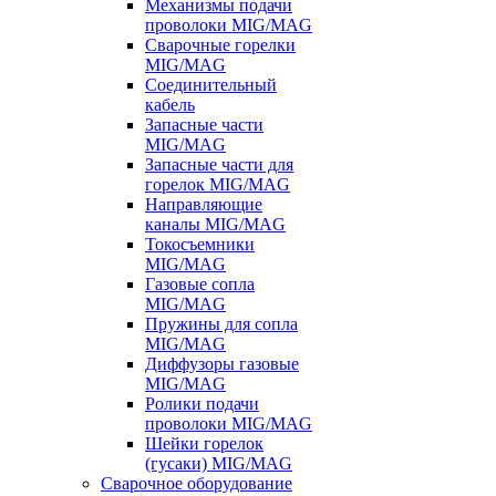
Механизмы подачи
проволоки MIG/MAG
Сварочные горелки
MIG/MAG
Соединительный
кабель
Запасные части
MIG/MAG
Запасные части для
горелок MIG/MAG
Направляющие
каналы MIG/MAG
Токосъемники
MIG/MAG
Газовые сопла
MIG/MAG
Пружины для сопла
MIG/MAG
Диффузоры газовые
MIG/MAG
Ролики подачи
проволоки MIG/MAG
Шейки горелок
(гусаки) MIG/MAG
Сварочное оборудование