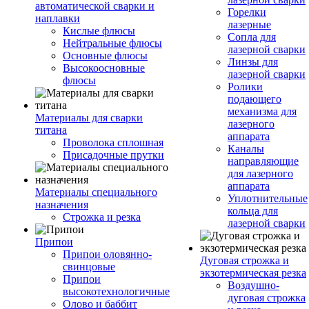
автоматической сварки и
Горелки
наплавки
лазерные
Кислые флюсы
Сопла для
Нейтральные флюсы
лазерной сварки
Основные флюсы
Линзы для
Высокоосновные
лазерной сварки
флюсы
Ролики
подающего
механизма для
Материалы для сварки
лазерного
титана
аппарата
Проволока сплошная
Каналы
Присадочные прутки
направляющие
для лазерного
аппарата
Материалы специального
Уплотнительные
назначения
кольца для
Строжка и резка
лазерной сварки
Припои
Припои оловянно-
Дуговая строжка и
свинцовые
экзотермическая резка
Припои
Воздушно-
высокотехнологичные
дуговая строжка
Олово и баббит