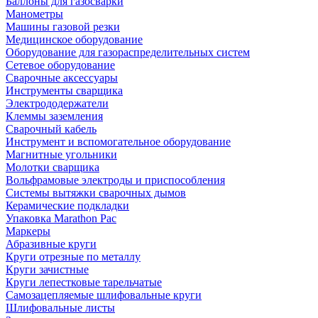
Баллоны для газосварки
Манометры
Машины газовой резки
Медицинское оборудование
Оборудование для газораспределительных систем
Сетевое оборудование
Сварочные аксессуары
Инструменты сварщика
Электрододержатели
Клеммы заземления
Сварочный кабель
Инструмент и вспомогательное оборудование
Магнитные угольники
Молотки сварщика
Вольфрамовые электроды и приспособления
Системы вытяжки сварочных дымов
Керамические подкладки
Упаковка Marathon Pac
Маркеры
Абразивные круги
Круги отрезные по металлу
Круги зачистные
Круги лепестковые тарельчатые
Самозацепляемые шлифовальные круги
Шлифовальные листы