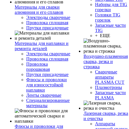
Наборы для TIG
Материалы для сварки
горелки
алюминия и его сплавов
Головки TIG
Электроды сварочные
горелок
Проволока сплошная
Запасные части
Прутки присадочные
TIG
+ ЕЩЕ
Материалы для наплавки и
ремонта деталей
Электроды сварочные
Воздушно-плазменная
Проволока сплошная
сварка, резка и
Проволока
строжка
порошковая
Сварочные
Прутки присадочные
аппараты
Флюсы и проволоки
PLASMA CUT
для износостойкой
Плазмотроны
наплавки
Запасные части
Ленты сварочные
PLASMA
Специализированные
материалы
Лазерная сварка, резка
и очистка
Аппараты
Флюсы и проволоки для
лазерной сварки