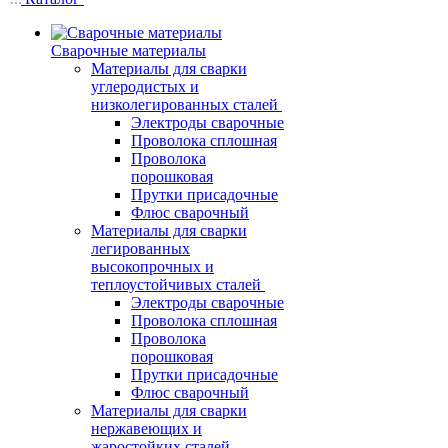
Сварочные материалы
Материалы для сварки
углеродистых и
низколегированных сталей
Электроды сварочные
Проволока сплошная
Проволока
порошковая
Прутки присадочные
Флюс сварочный
Материалы для сварки
легированных
высокопрочных и
теплоустойчивых сталей
Электроды сварочные
Проволока сплошная
Проволока
порошковая
Прутки присадочные
Флюс сварочный
Материалы для сварки
нержавеющих и
жаростойких сталей