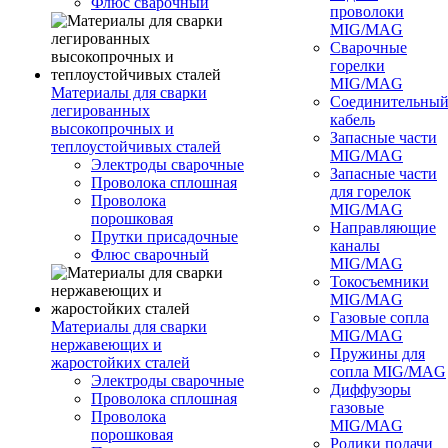
Флюс сварочный
проволоки
MIG/MAG
Сварочные
горелки
MIG/MAG
Материалы для сварки
Соединительны
легированных
кабель
высокопрочных и
Запасные части
теплоустойчивых сталей
MIG/MAG
Электроды сварочные
Запасные части
Проволока сплошная
для горелок
Проволока
MIG/MAG
порошковая
Направляющие
Прутки присадочные
каналы
Флюс сварочный
MIG/MAG
Токосъемники
MIG/MAG
Газовые сопла
Материалы для сварки
MIG/MAG
нержавеющих и
Пружины для
жаростойких сталей
сопла MIG/MAG
Электроды сварочные
Диффузоры
Проволока сплошная
газовые
Проволока
MIG/MAG
порошковая
Ролики подачи