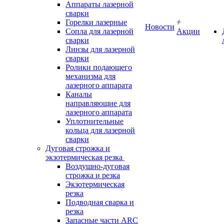
Аппараты лазерной
сварки
Горелки лазерные
Новости
Сопла для лазерной
Акции
сварки
Линзы для лазерной
сварки
Ролики подающего
механизма для
лазерного аппарата
Каналы
направляющие для
лазерного аппарата
Уплотнительные
кольца для лазерной
сварки
Дуговая строжка и
экзотермическая резка
Воздушно-дуговая
строжка и резка
Экзотермическая
резка
Подводная сварка и
резка
Запасные части ARC