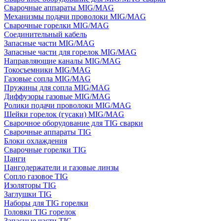
Сварочные аппараты MIG/MAG
Механизмы подачи проволоки MIG/MAG
Сварочные горелки MIG/MAG
Соединительный кабель
Запасные части MIG/MAG
Запасные части для горелок MIG/MAG
Направляющие каналы MIG/MAG
Токосъемники MIG/MAG
Газовые сопла MIG/MAG
Пружины для сопла MIG/MAG
Диффузоры газовые MIG/MAG
Ролики подачи проволоки MIG/MAG
Шейки горелок (гусаки) MIG/MAG
Сварочное оборудование для TIG сварки
Сварочные аппараты TIG
Блоки охлаждения
Сварочные горелки TIG
Цанги
Цангодержатели и газовые линзы
Сопло газовое TIG
Изоляторы TIG
Заглушки TIG
Наборы для TIG горелки
Головки TIG горелок
Запасные части TIG