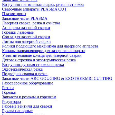
Воздушно-плазменная сварка, резка и строжка
Сварочные аппараты PLASMA CUT
Плазмотроны
Запасные части PLASMA
Лазерная сварка, резка и очистка
Аппараты лазерной сварки
Горелки лазерные
Сопла для лазерной сварки
Линзы для лазерной сварки
Ролики подающего механизма для лазерного аппарата
Каналы направляющие для лазерного аппарата
Уплотнительные кольца для лазерной сварки
Дуговая строжка и экзотермическая резка
Воздушно-дуговая строжка и резка
Экзотермическая резка
Подводная сварка и резка
Запасные части ARC GOUGING & EXOTHERMIC CUTTING
Газосварочное оборудование
Резаки
Горелки
Запчасти к резакам и горелкам
Редукторы
Газовые вентили для сварки
Рукава напорные