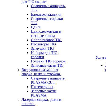
для TIG сварки
Сварочные аппараты
TIG
Блоки охлаждения
Сварочные горелки
TIG
Цанги
Цангодержатели и
газовые линзы
Сопло газовое TIG
Изоляторы TIG
Заглушки TIG
Наборы для TIG
горелки
Услуг
Головки TIG горелок
Запасные части TIG
Воздушно-плазменная
сварка, резка и строжка
Сварочные аппараты
PLASMA CUT
Плазмотроны
Запасные части
PLASMA
Лазерная сварка, резка и
очистка