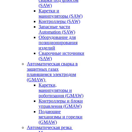
сварки под флюсом
(SAW)
Каретки и
манипуляторы (SAW)
Контроллеры (SAW)
Запасные части
Automation (SAW)
Оборудование для
позиционирования
изделий
Сварочные источники
(SAW)
Автоматическая сварка в
защитных газах
плавящимся электродом
(GMAW)
Каретки,
манипуляторы и
роботизация (GMAW)
Контроллеры и блоки
управления (GMAW)
Подающие
механизмы и горелки
(GMAW)
Автоматическая резка