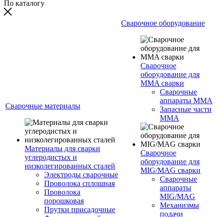
По каталогу
Сварочное оборудование
Сварочное
оборудование для
MMA сварки
Сварочные
аппараты MMA
Сварочные материалы
Запасные части
MMA
Материалы для сварки
Сварочное
углеродистых и
оборудование для
низколегированных сталей
MIG/MAG сварки
Электроды сварочные
Сварочные
Проволока сплошная
аппараты
Проволока
MIG/MAG
порошковая
Механизмы
Прутки присадочные
подачи