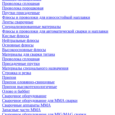
Проволока сплошная
Проволока порошковая
Прутки присадочные
Флюсы и проволоки для износостойкой наплавки
Ленты сварочные
Специализированные материалы
Флюсы и проволоки для автоматической сварки и наплавки
Кислые флюсы
Нейтральные флюсы
Основные флюсы
Высокоосновные флюсы
Материалы для сварки титана
Проволока сплошная
Присадочные прутки
Материалы специального назначения
Строжка и резка
Припои
Припои оловянно-свинцовые
Припои высокотехнологичные
Олово и баббит
Сварочное оборудование
Сварочное оборудование для MMA сварки
Сварочные аппараты MMA
Запасные части MMA
Сварочное оборудование для MIG/MAG сварки