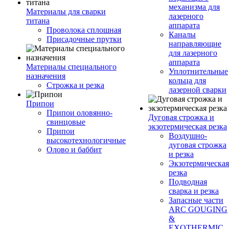
механизма для
Материалы для сварки
лазерного
титана
аппарата
Проволока сплошная
Каналы
Присадочные прутки
направляющие
для лазерного
аппарата
Материалы специального
Уплотнительные
назначения
кольца для
Строжка и резка
лазерной сварки
Припои
Припои оловянно-
Дуговая строжка и
свинцовые
экзотермическая резка
Припои
Воздушно-
высокотехнологичные
дуговая строжка
Олово и баббит
и резка
Экзотермическая
резка
Подводная
сварка и резка
Запасные части
ARC GOUGING
&
EXOTHERMIC