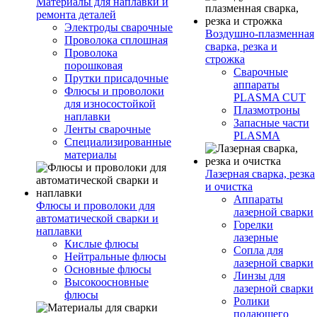
Материалы для наплавки и
ремонта деталей
Электроды сварочные
Воздушно-плазменная
Проволока сплошная
сварка, резка и
Проволока
строжка
порошковая
Сварочные
Прутки присадочные
аппараты
Флюсы и проволоки
PLASMA CUT
для износостойкой
Плазмотроны
наплавки
Запасные части
Ленты сварочные
PLASMA
Специализированные
материалы
Лазерная сварка, резка
и очистка
Аппараты
Флюсы и проволоки для
лазерной сварки
автоматической сварки и
Горелки
наплавки
лазерные
Кислые флюсы
Сопла для
Нейтральные флюсы
лазерной сварки
Основные флюсы
Линзы для
Высокоосновные
лазерной сварки
флюсы
Ролики
подающего