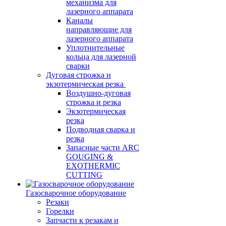
механизма для
лазерного аппарата
Каналы
направляющие для
лазерного аппарата
Уплотнительные
кольца для лазерной
сварки
Дуговая строжка и
экзотермическая резка
Воздушно-дуговая
строжка и резка
Экзотермическая
резка
Подводная сварка и
резка
Запасные части ARC
GOUGING &
EXOTHERMIC
CUTTING
Газосварочное оборудование
Резаки
Горелки
Запчасти к резакам и