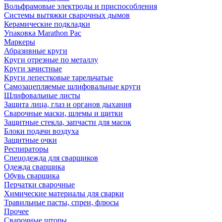
Вольфрамовые электроды и приспособления
Системы вытяжки сварочных дымов
Керамические подкладки
Упаковка Marathon Pac
Маркеры
Абразивные круги
Круги отрезные по металлу
Круги зачистные
Круги лепестковые тарельчатые
Самозацепляемые шлифовальные круги
Шлифовальные листы
Защита лица, глаз и органов дыхания
Сварочные маски, шлемы и щитки
Защитные стекла, запчасти для масок
Блоки подачи воздуха
Защитные очки
Респираторы
Спецодежда для сварщиков
Одежда сварщика
Обувь сварщика
Перчатки сварочные
Химические материалы для сварки
Травильные пасты, спреи, флюсы
Прочее
Сварочные шторы