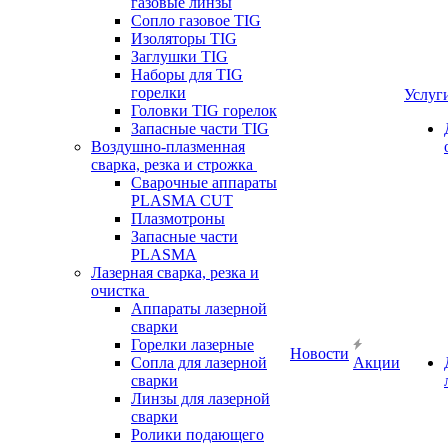
газовые линзы
Сопло газовое TIG
Изоляторы TIG
Заглушки TIG
Наборы для TIG
горелки
Услуг
Головки TIG горелок
Запасные части TIG
Воздушно-плазменная
сварка, резка и строжка
Сварочные аппараты
PLASMA CUT
Плазмотроны
Запасные части
PLASMA
Лазерная сварка, резка и
очистка
Аппараты лазерной
сварки
Горелки лазерные
Новости
Сопла для лазерной
Акции
сварки
Линзы для лазерной
сварки
Ролики подающего