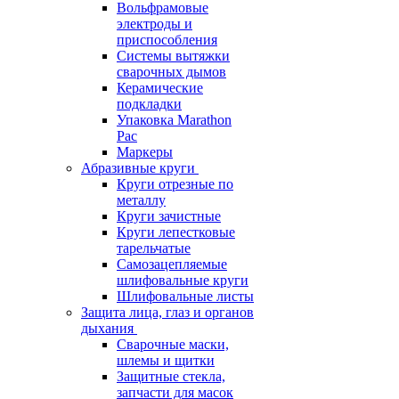
Вольфрамовые
электроды и
приспособления
Системы вытяжки
сварочных дымов
Керамические
подкладки
Упаковка Marathon
Pac
Маркеры
Абразивные круги
Круги отрезные по
металлу
Круги зачистные
Круги лепестковые
тарельчатые
Самозацепляемые
шлифовальные круги
Шлифовальные листы
Защита лица, глаз и органов
дыхания
Сварочные маски,
шлемы и щитки
Защитные стекла,
запчасти для масок