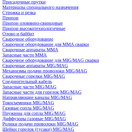
Присадочные прутки
Материалы специального назначения
Строжка и резка
Припои
Припои оловянно-свинцовые
Припои высокотехнологичные
Олово и баббит
Сварочное оборудование
Сварочное оборудование для MMA сварки
Сварочные аппараты MMA
Запасные части MMA
Сварочное оборудование для MIG/MAG сварки
Сварочные аппараты MIG/MAG
Механизмы подачи проволоки MIG/MAG
Сварочные горелки MIG/MAG
Соединительный кабель
Запасные части MIG/MAG
Запасные части для горелок MIG/MAG
Направляющие каналы MIG/MAG
Токосъемники MIG/MAG
Газовые сопла MIG/MAG
Пружины для сопла MIG/MAG
Диффузоры газовые MIG/MAG
Ролики подачи проволоки MIG/MAG
Шейки горелок (гусаки) MIG/MAG