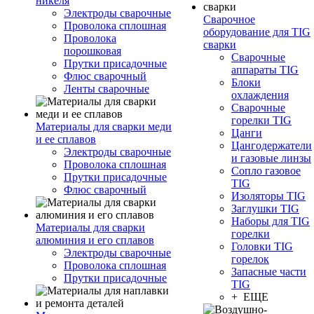
никеля
Электроды сварочные
Сварочное
Проволока сплошная
оборудование для TIG
Проволока
сварки
порошковая
Сварочные
Прутки присадочные
аппараты TIG
Флюс сварочный
Блоки
Ленты сварочные
охлаждения
Сварочные
горелки TIG
Материалы для сварки меди
Цанги
и ее сплавов
Цангодержатели
Электроды сварочные
и газовые линзы
Проволока сплошная
Сопло газовое
Прутки присадочные
TIG
Флюс сварочный
Изоляторы TIG
Заглушки TIG
Наборы для TIG
Материалы для сварки
горелки
алюминия и его сплавов
Головки TIG
Электроды сварочные
горелок
Проволока сплошная
Запасные части
Прутки присадочные
TIG
+ ЕЩЕ