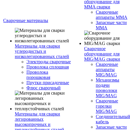
оборудование для
MMA сварки
Сварочные
аппараты MMA
Сварочные материалы
Запасные части
MMA
Материалы для сварки
Сварочное
углеродистых и
оборудование для
низколегированных сталей
MIG/MAG сварки
Электроды сварочные
Сварочные
Проволока сплошная
аппараты
Проволока
MIG/MAG
порошковая
Механизмы
Прутки присадочные
подачи
Флюс сварочный
проволоки
MIG/MAG
Сварочные
горелки
MIG/MAG
Материалы для сварки
Соединительны
легированных
кабель
высокопрочных и
Запасные части
теплоустойчивых сталей