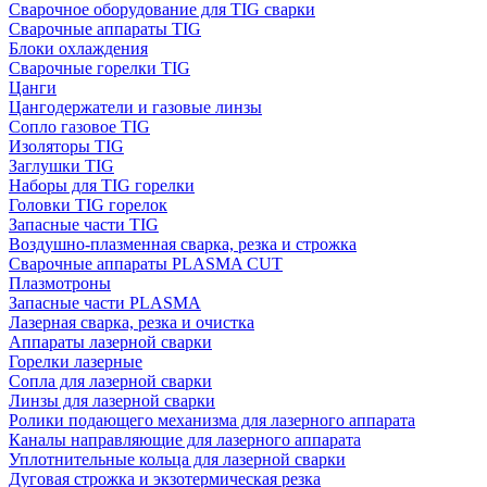
Сварочное оборудование для TIG сварки
Сварочные аппараты TIG
Блоки охлаждения
Сварочные горелки TIG
Цанги
Цангодержатели и газовые линзы
Сопло газовое TIG
Изоляторы TIG
Заглушки TIG
Наборы для TIG горелки
Головки TIG горелок
Запасные части TIG
Воздушно-плазменная сварка, резка и строжка
Сварочные аппараты PLASMA CUT
Плазмотроны
Запасные части PLASMA
Лазерная сварка, резка и очистка
Аппараты лазерной сварки
Горелки лазерные
Сопла для лазерной сварки
Линзы для лазерной сварки
Ролики подающего механизма для лазерного аппарата
Каналы направляющие для лазерного аппарата
Уплотнительные кольца для лазерной сварки
Дуговая строжка и экзотермическая резка