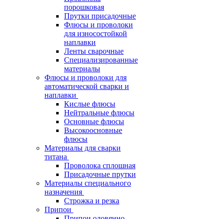
порошковая
Прутки присадочные
Флюсы и проволоки
для износостойкой
наплавки
Ленты сварочные
Специализированные
материалы
Флюсы и проволоки для
автоматической сварки и
наплавки
Кислые флюсы
Нейтральные флюсы
Основные флюсы
Высокоосновные
флюсы
Материалы для сварки
титана
Проволока сплошная
Присадочные прутки
Материалы специального
назначения
Строжка и резка
Припои
Припои оловянно-