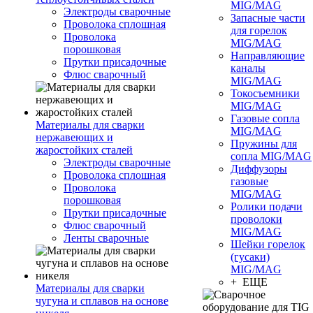
MIG/MAG
Электроды сварочные
Запасные части
Проволока сплошная
для горелок
Проволока
MIG/MAG
порошковая
Направляющие
Прутки присадочные
каналы
Флюс сварочный
MIG/MAG
Токосъемники
MIG/MAG
Газовые сопла
Материалы для сварки
MIG/MAG
нержавеющих и
Пружины для
жаростойких сталей
сопла MIG/MAG
Электроды сварочные
Диффузоры
Проволока сплошная
газовые
Проволока
MIG/MAG
порошковая
Ролики подачи
Прутки присадочные
проволоки
Флюс сварочный
MIG/MAG
Ленты сварочные
Шейки горелок
(гусаки)
MIG/MAG
+ ЕЩЕ
Материалы для сварки
чугуна и сплавов на основе