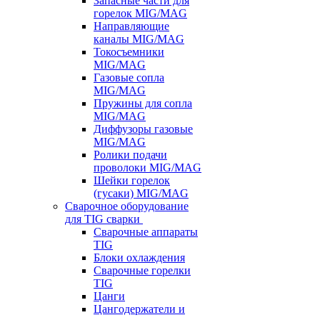
Запасные части для
горелок MIG/MAG
Направляющие
каналы MIG/MAG
Токосъемники
MIG/MAG
Газовые сопла
MIG/MAG
Пружины для сопла
MIG/MAG
Диффузоры газовые
MIG/MAG
Ролики подачи
проволоки MIG/MAG
Шейки горелок
(гусаки) MIG/MAG
Сварочное оборудование
для TIG сварки
Сварочные аппараты
TIG
Блоки охлаждения
Сварочные горелки
TIG
Цанги
Цангодержатели и