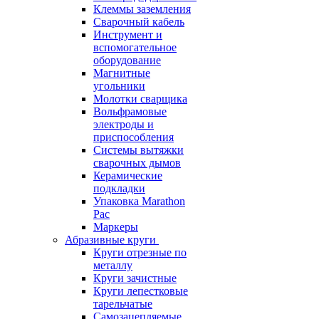
Клеммы заземления
Сварочный кабель
Инструмент и
вспомогательное
оборудование
Магнитные
угольники
Молотки сварщика
Вольфрамовые
электроды и
приспособления
Системы вытяжки
сварочных дымов
Керамические
подкладки
Упаковка Marathon
Pac
Маркеры
Абразивные круги
Круги отрезные по
металлу
Круги зачистные
Круги лепестковые
тарельчатые
Самозацепляемые