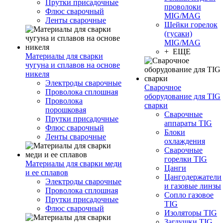
Прутки присадочные
проволоки
Флюс сварочный
MIG/MAG
Ленты сварочные
Шейки горелок
(гусаки)
MIG/MAG
+ ЕЩЕ
Материалы для сварки
чугуна и сплавов на основе
никеля
Электроды сварочные
Сварочное
Проволока сплошная
оборудование для TIG
Проволока
сварки
порошковая
Сварочные
Прутки присадочные
аппараты TIG
Флюс сварочный
Блоки
Ленты сварочные
охлаждения
Сварочные
горелки TIG
Материалы для сварки меди
Цанги
и ее сплавов
Цангодержатели
Электроды сварочные
и газовые линзы
Проволока сплошная
Сопло газовое
Прутки присадочные
TIG
Флюс сварочный
Изоляторы TIG
Заглушки TIG