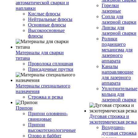
автоматической сварки и
Горелки
наплавки
лазерные
Кислые флюсы
Сопла для
Нейтральные флюсы
лазерной сварки
Основные флюсы
Линзы для
Высокоосновные
лазерной сварки
флюсы
Ролики
подающего
механизма для
Материалы для сварки
лазерного
титана
аппарата
Проволока сплошная
Каналы
Присадочные прутки
направляющие
для лазерного
аппарата
Материалы специального
Уплотнительные
назначения
кольца для
Строжка и резка
лазерной сварки
Припои
Припои оловянно-
Дуговая строжка и
свинцовые
экзотермическая резка
Припои
Воздушно-
высокотехнологичные
дуговая строжка
Олово и баббит