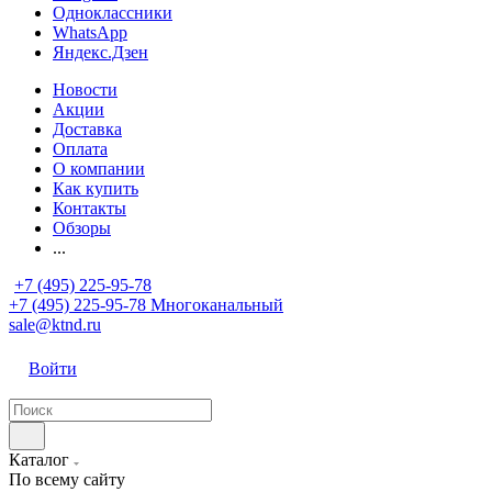
Одноклассники
WhatsApp
Яндекс.Дзен
Новости
Акции
Доставка
Оплата
О компании
Как купить
Контакты
Обзоры
...
+7 (495) 225-95-78
+7 (495) 225-95-78
Многоканальный
sale@ktnd.ru
Войти
Каталог
По всему сайту