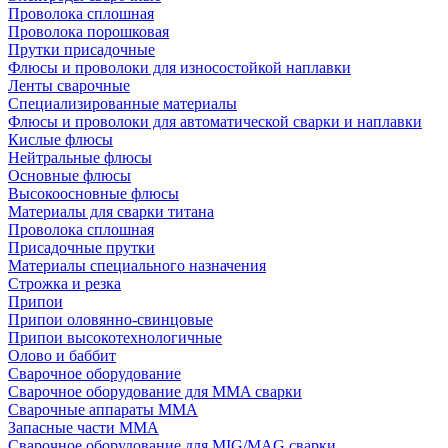
Проволока сплошная
Проволока порошковая
Прутки присадочные
Флюсы и проволоки для износостойкой наплавки
Ленты сварочные
Специализированные материалы
Флюсы и проволоки для автоматической сварки и наплавки
Кислые флюсы
Нейтральные флюсы
Основные флюсы
Высокоосновные флюсы
Материалы для сварки титана
Проволока сплошная
Присадочные прутки
Материалы специального назначения
Строжка и резка
Припои
Припои оловянно-свинцовые
Припои высокотехнологичные
Олово и баббит
Сварочное оборудование
Сварочное оборудование для MMA сварки
Сварочные аппараты MMA
Запасные части MMA
Сварочное оборудование для MIG/MAG сварки