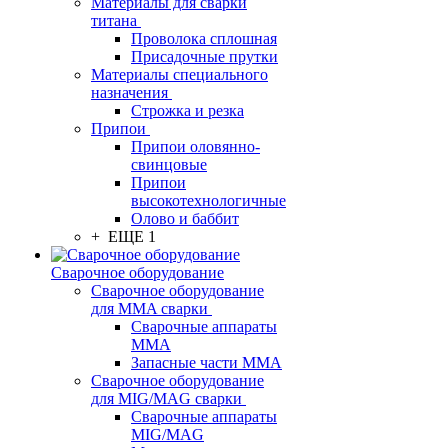
Материалы для сварки
титана
Проволока сплошная
Присадочные прутки
Материалы специального
назначения
Строжка и резка
Припои
Припои оловянно-
свинцовые
Припои
высокотехнологичные
Олово и баббит
+ ЕЩЕ 1
Сварочное оборудование
Сварочное оборудование
для MMA сварки
Сварочные аппараты
MMA
Запасные части MMA
Сварочное оборудование
для MIG/MAG сварки
Сварочные аппараты
MIG/MAG