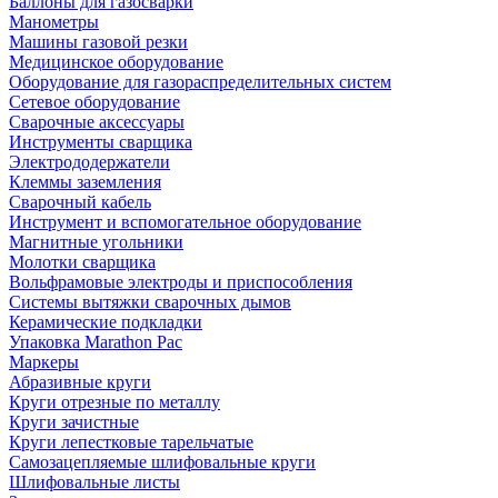
Баллоны для газосварки
Манометры
Машины газовой резки
Медицинское оборудование
Оборудование для газораспределительных систем
Сетевое оборудование
Сварочные аксессуары
Инструменты сварщика
Электрододержатели
Клеммы заземления
Сварочный кабель
Инструмент и вспомогательное оборудование
Магнитные угольники
Молотки сварщика
Вольфрамовые электроды и приспособления
Системы вытяжки сварочных дымов
Керамические подкладки
Упаковка Marathon Pac
Маркеры
Абразивные круги
Круги отрезные по металлу
Круги зачистные
Круги лепестковые тарельчатые
Самозацепляемые шлифовальные круги
Шлифовальные листы