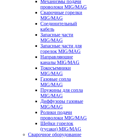
Механизмы подачи
проволоки MIG/MAG
Сварочные горелки
MIG/MAG
Соединительный
кабель
Запасные части
MIG/MAG
Запасные части для
горелок MIG/MAG
Направляющие
каналы MIG/MAG
Токосъемники
MIG/MAG
Газовые сопла
MIG/MAG
Пружины для сопла
MIG/MAG
Диффузоры газовые
MIG/MAG
Ролики подачи
проволоки MIG/MAG
Шейки горелок
(гусаки) MIG/MAG
Сварочное оборудование