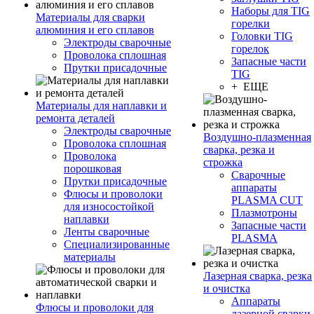
Наборы для TIG
Материалы для сварки
горелки
алюминия и его сплавов
Головки TIG
Электроды сварочные
горелок
Проволока сплошная
Запасные части
Прутки присадочные
TIG
+ ЕЩЕ
Материалы для наплавки и
ремонта деталей
Электроды сварочные
Воздушно-плазменная
Проволока сплошная
сварка, резка и
Проволока
строжка
порошковая
Сварочные
Прутки присадочные
аппараты
Флюсы и проволоки
PLASMA CUT
для износостойкой
Плазмотроны
наплавки
Запасные части
Ленты сварочные
PLASMA
Специализированные
материалы
Лазерная сварка, резка
и очистка
Аппараты
Флюсы и проволоки для
лазерной сварки