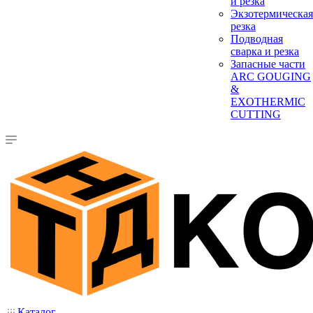
и резка
Экзотермическая
резка
Подводная
сварка и резка
Запасные части
ARC GOUGING
&
EXOTHERMIC
CUTTING
Каталог