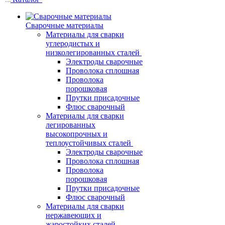
Сварочные материалы
Материалы для сварки
углеродистых и
низколегированных сталей
Электроды сварочные
Проволока сплошная
Проволока
порошковая
Прутки присадочные
Флюс сварочный
Материалы для сварки
легированных
высокопрочных и
теплоустойчивых сталей
Электроды сварочные
Проволока сплошная
Проволока
порошковая
Прутки присадочные
Флюс сварочный
Материалы для сварки
нержавеющих и
жаростойких сталей