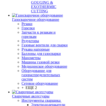
GOUGING &
EXOTHERMIC
CUTTING
Газосварочное оборудование
Резаки
Горелки
Запчасти к резакам и
горелкам
Редукторы
Газовые вентили для сварки
Рукава напорные
Баллоны для газосварки
Манометры
Машины газовой резки
Медицинское оборудование
Оборудование для
газораспределительных
систем
Сетевое оборудование
+ ЕЩЕ 2
Сварочные аксессуары
Инструменты сварщика
Электрододержатели