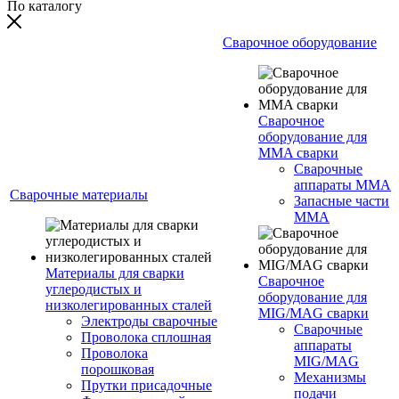
По каталогу
Сварочное оборудование
Сварочное
оборудование для
MMA сварки
Сварочные
аппараты MMA
Сварочные материалы
Запасные части
MMA
Материалы для сварки
Сварочное
углеродистых и
оборудование для
низколегированных сталей
MIG/MAG сварки
Электроды сварочные
Сварочные
Проволока сплошная
аппараты
Проволока
MIG/MAG
порошковая
Механизмы
Прутки присадочные
подачи