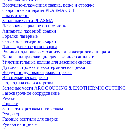
Воздушно-плазменная сварка, резка и строжка
Сварочные аппараты PLASMA CUT
Плазмотроны
Запасные части PLASMA
Лазерная сварка, резка и очистка
Аппараты лазерной сварки
Горелки лазерные
Сопла для лазерной сварки
Линзы для лазерной сварки
Ролики подающего механизма для лазерного аппарата
Каналы направляющие для лазерного аппарата
Уплотнительные кольца для лазерной сварки
Дуговая строжка и экзотермическая резка
Воздушно-дуговая строжка и резка
Экзотермическая резка
Подводная сварка и резка
Запасные части ARC GOUGING & EXOTHERMIC CUTTING
Газосварочное оборудование
Резаки
Горелки
Запчасти к резакам и горелкам
Редукторы
Газовые вентили для сварки
Рукава напорные