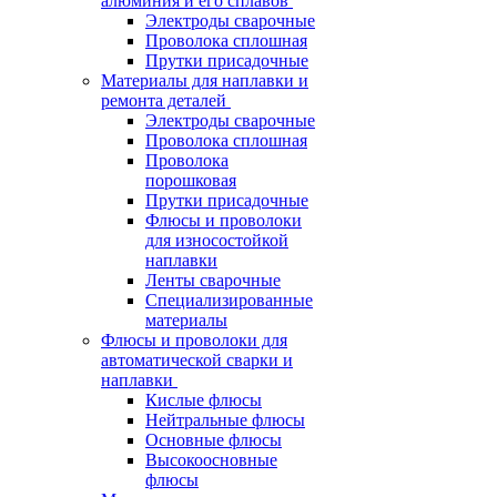
алюминия и его сплавов
Электроды сварочные
Проволока сплошная
Прутки присадочные
Материалы для наплавки и
ремонта деталей
Электроды сварочные
Проволока сплошная
Проволока
порошковая
Прутки присадочные
Флюсы и проволоки
для износостойкой
наплавки
Ленты сварочные
Специализированные
материалы
Флюсы и проволоки для
автоматической сварки и
наплавки
Кислые флюсы
Нейтральные флюсы
Основные флюсы
Высокоосновные
флюсы