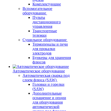
Комплектующие
Вспомогательное
оборудование
Пульты
дистанционного
управления
Транспортные
тележки
Сушильное оборудование
Термопеналы и печи
для прокалки
электродов
Бункеры для хранения
флюсов
Автоматическое оборудование
Автоматическая сварка под
слоем флюса (SAW)
Головки и горелки
(SAW)
Дополнительные
оснащение и опции
для оборудования
автоматической