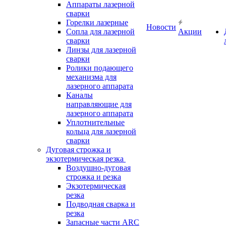
Аппараты лазерной
сварки
Горелки лазерные
Новости
Сопла для лазерной
Акции
сварки
Линзы для лазерной
сварки
Ролики подающего
механизма для
лазерного аппарата
Каналы
направляющие для
лазерного аппарата
Уплотнительные
кольца для лазерной
сварки
Дуговая строжка и
экзотермическая резка
Воздушно-дуговая
строжка и резка
Экзотермическая
резка
Подводная сварка и
резка
Запасные части ARC