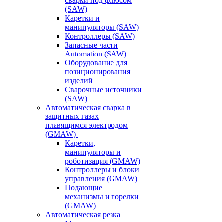
сварки под флюсом
(SAW)
Каретки и
манипуляторы (SAW)
Контроллеры (SAW)
Запасные части
Automation (SAW)
Оборудование для
позиционирования
изделий
Сварочные источники
(SAW)
Автоматическая сварка в
защитных газах
плавящимся электродом
(GMAW)
Каретки,
манипуляторы и
роботизация (GMAW)
Контроллеры и блоки
управления (GMAW)
Подающие
механизмы и горелки
(GMAW)
Автоматическая резка