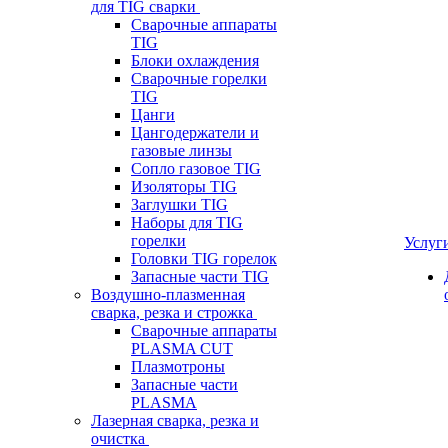
для TIG сварки
Сварочные аппараты
TIG
Блоки охлаждения
Сварочные горелки
TIG
Цанги
Цангодержатели и
газовые линзы
Сопло газовое TIG
Изоляторы TIG
Заглушки TIG
Наборы для TIG
горелки
Услуг
Головки TIG горелок
Запасные части TIG
Воздушно-плазменная
сварка, резка и строжка
Сварочные аппараты
PLASMA CUT
Плазмотроны
Запасные части
PLASMA
Лазерная сварка, резка и
очистка