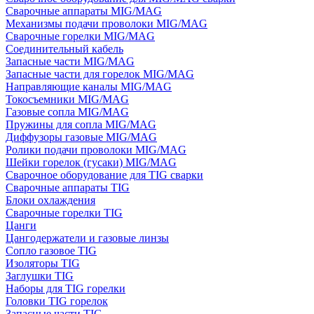
Сварочные аппараты MIG/MAG
Механизмы подачи проволоки MIG/MAG
Сварочные горелки MIG/MAG
Соединительный кабель
Запасные части MIG/MAG
Запасные части для горелок MIG/MAG
Направляющие каналы MIG/MAG
Токосъемники MIG/MAG
Газовые сопла MIG/MAG
Пружины для сопла MIG/MAG
Диффузоры газовые MIG/MAG
Ролики подачи проволоки MIG/MAG
Шейки горелок (гусаки) MIG/MAG
Сварочное оборудование для TIG сварки
Сварочные аппараты TIG
Блоки охлаждения
Сварочные горелки TIG
Цанги
Цангодержатели и газовые линзы
Сопло газовое TIG
Изоляторы TIG
Заглушки TIG
Наборы для TIG горелки
Головки TIG горелок
Запасные части TIG