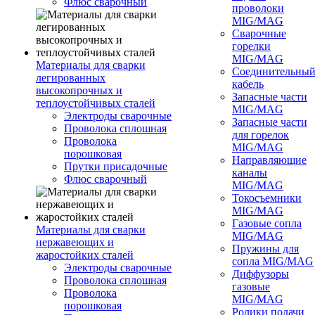
Флюс сварочный
проволоки
MIG/MAG
Сварочные
горелки
MIG/MAG
Материалы для сварки
Соединительны
легированных
кабель
высокопрочных и
Запасные части
теплоустойчивых сталей
MIG/MAG
Электроды сварочные
Запасные части
Проволока сплошная
для горелок
Проволока
MIG/MAG
порошковая
Направляющие
Прутки присадочные
каналы
Флюс сварочный
MIG/MAG
Токосъемники
MIG/MAG
Газовые сопла
Материалы для сварки
MIG/MAG
нержавеющих и
Пружины для
жаростойких сталей
сопла MIG/MAG
Электроды сварочные
Диффузоры
Проволока сплошная
газовые
Проволока
MIG/MAG
порошковая
Ролики подачи