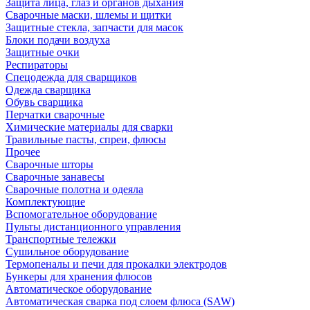
Защита лица, глаз и органов дыхания
Сварочные маски, шлемы и щитки
Защитные стекла, запчасти для масок
Блоки подачи воздуха
Защитные очки
Респираторы
Спецодежда для сварщиков
Одежда сварщика
Обувь сварщика
Перчатки сварочные
Химические материалы для сварки
Травильные пасты, спреи, флюсы
Прочее
Сварочные шторы
Сварочные занавесы
Сварочные полотна и одеяла
Комплектующие
Вспомогательное оборудование
Пульты дистанционного управления
Транспортные тележки
Сушильное оборудование
Термопеналы и печи для прокалки электродов
Бункеры для хранения флюсов
Автоматическое оборудование
Автоматическая сварка под слоем флюса (SAW)