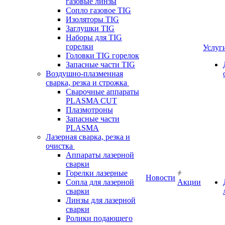
газовые линзы
Сопло газовое TIG
Изоляторы TIG
Заглушки TIG
Наборы для TIG
горелки
Услуг
Головки TIG горелок
Запасные части TIG
Воздушно-плазменная
сварка, резка и строжка
Сварочные аппараты
PLASMA CUT
Плазмотроны
Запасные части
PLASMA
Лазерная сварка, резка и
очистка
Аппараты лазерной
сварки
Горелки лазерные
Новости
Сопла для лазерной
Акции
сварки
Линзы для лазерной
сварки
Ролики подающего