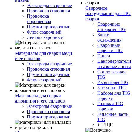
никеля
Электроды сварочные
Сварочное
Проволока сплошная
оборудование для TIG
Проволока
сварки
порошковая
Сварочные
Прутки присадочные
аппараты TIG
Флюс сварочный
Блоки
Ленты сварочные
охлаждения
Сварочные
горелки TIG
Материалы для сварки меди
Цанги
и ее сплавов
Цангодержатели
Электроды сварочные
и газовые линзы
Проволока сплошная
Сопло газовое
Прутки присадочные
TIG
Флюс сварочный
Изоляторы TIG
Заглушки TIG
Наборы для TIG
Материалы для сварки
горелки
алюминия и его сплавов
Головки TIG
Электроды сварочные
горелок
Проволока сплошная
Запасные части
Прутки присадочные
TIG
+ ЕЩЕ