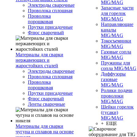
MIG/MAG
Электроды сварочные
Запасные части
Проволока сплошная
для горелок
Проволока
MIG/MAG
порошковая
Направляющие
Прутки присадочные
каналы
Флюс сварочный
MIG/MAG
Токосъемники
MIG/MAG
Газовые сопла
Материалы для сварки
MIG/MAG
нержавеющих и
Пружины для
жаростойких сталей
сопла MIG/MAG
Электроды сварочные
Диффузоры
Проволока сплошная
газовые
Проволока
MIG/MAG
порошковая
Ролики подачи
Прутки присадочные
проволоки
Флюс сварочный
MIG/MAG
Ленты сварочные
Шейки горелок
(гусаки)
MIG/MAG
+ ЕЩЕ
Материалы для сварки
чугуна и сплавов на основе