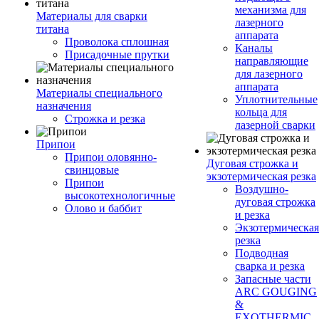
механизма для
Материалы для сварки
лазерного
титана
аппарата
Проволока сплошная
Каналы
Присадочные прутки
направляющие
для лазерного
аппарата
Материалы специального
Уплотнительные
назначения
кольца для
Строжка и резка
лазерной сварки
Припои
Припои оловянно-
Дуговая строжка и
свинцовые
экзотермическая резка
Припои
Воздушно-
высокотехнологичные
дуговая строжка
Олово и баббит
и резка
Экзотермическая
резка
Подводная
сварка и резка
Запасные части
ARC GOUGING
&
EXOTHERMIC