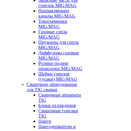
Запасные части для
горелок MIG/MAG
Направляющие
каналы MIG/MAG
Токосъемники
MIG/MAG
Газовые сопла
MIG/MAG
Пружины для сопла
MIG/MAG
Диффузоры газовые
MIG/MAG
Ролики подачи
проволоки MIG/MAG
Шейки горелок
(гусаки) MIG/MAG
Сварочное оборудование
для TIG сварки
Сварочные аппараты
TIG
Блоки охлаждения
Сварочные горелки
TIG
Цанги
Цангодержатели и