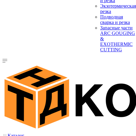
и резка
Экзотермическая
резка
Подводная
сварка и резка
Запасные части
ARC GOUGING
&
EXOTHERMIC
CUTTING
Каталог