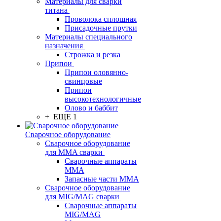
Материалы для сварки
титана
Проволока сплошная
Присадочные прутки
Материалы специального
назначения
Строжка и резка
Припои
Припои оловянно-
свинцовые
Припои
высокотехнологичные
Олово и баббит
+ ЕЩЕ 1
Сварочное оборудование
Сварочное оборудование
для MMA сварки
Сварочные аппараты
MMA
Запасные части MMA
Сварочное оборудование
для MIG/MAG сварки
Сварочные аппараты
MIG/MAG