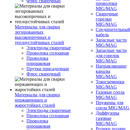
Флюс сварочный
проволоки
MIG/MAG
Сварочные
горелки
MIG/MAG
Материалы для сварки
Соединительны
легированных
кабель
высокопрочных и
Запасные части
теплоустойчивых сталей
MIG/MAG
Электроды сварочные
Запасные части
Проволока сплошная
для горелок
Проволока
MIG/MAG
порошковая
Направляющие
Прутки присадочные
каналы
Флюс сварочный
MIG/MAG
Токосъемники
MIG/MAG
Газовые сопла
Материалы для сварки
MIG/MAG
нержавеющих и
Пружины для
жаростойких сталей
сопла MIG/MAG
Электроды сварочные
Диффузоры
Проволока сплошная
газовые
Проволока
MIG/MAG
порошковая
Ролики подачи