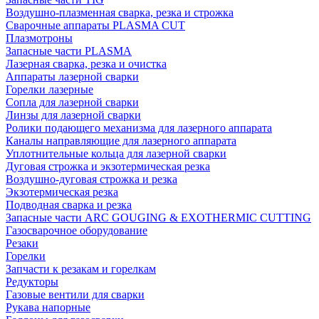
Воздушно-плазменная сварка, резка и строжка
Сварочные аппараты PLASMA CUT
Плазмотроны
Запасные части PLASMA
Лазерная сварка, резка и очистка
Аппараты лазерной сварки
Горелки лазерные
Сопла для лазерной сварки
Линзы для лазерной сварки
Ролики подающего механизма для лазерного аппарата
Каналы направляющие для лазерного аппарата
Уплотнительные кольца для лазерной сварки
Дуговая строжка и экзотермическая резка
Воздушно-дуговая строжка и резка
Экзотермическая резка
Подводная сварка и резка
Запасные части ARC GOUGING & EXOTHERMIC CUTTING
Газосварочное оборудование
Резаки
Горелки
Запчасти к резакам и горелкам
Редукторы
Газовые вентили для сварки
Рукава напорные