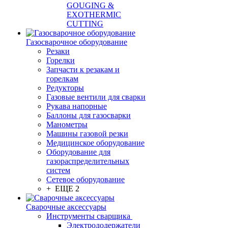
GOUGING &
EXOTHERMIC
CUTTING
Газосварочное оборудование
Резаки
Горелки
Запчасти к резакам и
горелкам
Редукторы
Газовые вентили для сварки
Рукава напорные
Баллоны для газосварки
Манометры
Машины газовой резки
Медицинское оборудование
Оборудование для
газораспределительных
систем
Сетевое оборудование
+ ЕЩЕ 2
Сварочные аксессуары
Инструменты сварщика
Электрододержатели