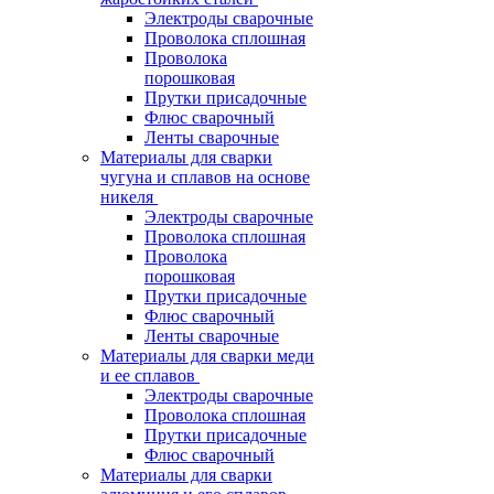
Электроды сварочные
Проволока сплошная
Проволока
порошковая
Прутки присадочные
Флюс сварочный
Ленты сварочные
Материалы для сварки
чугуна и сплавов на основе
никеля
Электроды сварочные
Проволока сплошная
Проволока
порошковая
Прутки присадочные
Флюс сварочный
Ленты сварочные
Материалы для сварки меди
и ее сплавов
Электроды сварочные
Проволока сплошная
Прутки присадочные
Флюс сварочный
Материалы для сварки