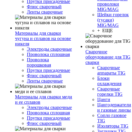
Прутки присадочные
проволоки
Флюс сварочный
MIG/MAG
Ленты сварочные
Шейки горелок
(гусаки)
MIG/MAG
+ ЕЩЕ
Материалы для сварки
чугуна и сплавов на основе
никеля
Электроды сварочные
Сварочное
Проволока сплошная
оборудование для TIG
Проволока
сварки
порошковая
Сварочные
Прутки присадочные
аппараты TIG
Флюс сварочный
Блоки
Ленты сварочные
охлаждения
Сварочные
горелки TIG
Материалы для сварки меди
Цанги
и ее сплавов
Цангодержатели
Электроды сварочные
и газовые линзы
Проволока сплошная
Сопло газовое
Прутки присадочные
TIG
Флюс сварочный
Изоляторы TIG
Заглушки TIG