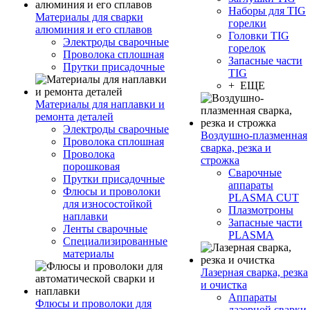
Наборы для TIG
Материалы для сварки
горелки
алюминия и его сплавов
Головки TIG
Электроды сварочные
горелок
Проволока сплошная
Запасные части
Прутки присадочные
TIG
+ ЕЩЕ
Материалы для наплавки и
ремонта деталей
Электроды сварочные
Воздушно-плазменная
Проволока сплошная
сварка, резка и
Проволока
строжка
порошковая
Сварочные
Прутки присадочные
аппараты
Флюсы и проволоки
PLASMA CUT
для износостойкой
Плазмотроны
наплавки
Запасные части
Ленты сварочные
PLASMA
Специализированные
материалы
Лазерная сварка, резка
и очистка
Аппараты
Флюсы и проволоки для
лазерной сварки