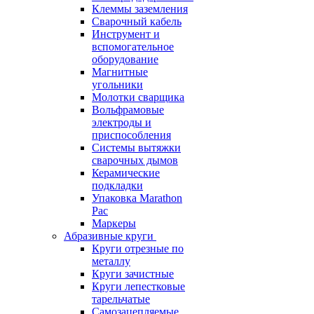
Клеммы заземления
Сварочный кабель
Инструмент и
вспомогательное
оборудование
Магнитные
угольники
Молотки сварщика
Вольфрамовые
электроды и
приспособления
Системы вытяжки
сварочных дымов
Керамические
подкладки
Упаковка Marathon
Pac
Маркеры
Абразивные круги
Круги отрезные по
металлу
Круги зачистные
Круги лепестковые
тарельчатые
Самозацепляемые