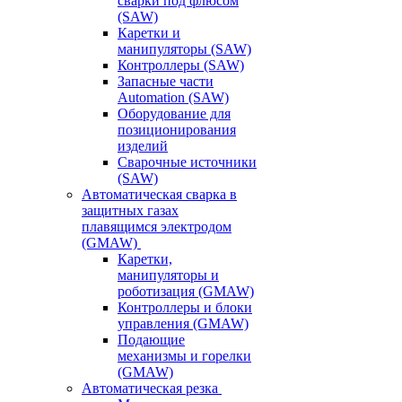
сварки под флюсом
(SAW)
Каретки и
манипуляторы (SAW)
Контроллеры (SAW)
Запасные части
Automation (SAW)
Оборудование для
позиционирования
изделий
Сварочные источники
(SAW)
Автоматическая сварка в
защитных газах
плавящимся электродом
(GMAW)
Каретки,
манипуляторы и
роботизация (GMAW)
Контроллеры и блоки
управления (GMAW)
Подающие
механизмы и горелки
(GMAW)
Автоматическая резка