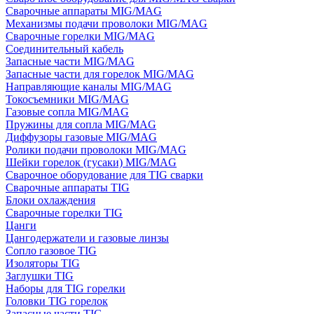
Сварочные аппараты MIG/MAG
Механизмы подачи проволоки MIG/MAG
Сварочные горелки MIG/MAG
Соединительный кабель
Запасные части MIG/MAG
Запасные части для горелок MIG/MAG
Направляющие каналы MIG/MAG
Токосъемники MIG/MAG
Газовые сопла MIG/MAG
Пружины для сопла MIG/MAG
Диффузоры газовые MIG/MAG
Ролики подачи проволоки MIG/MAG
Шейки горелок (гусаки) MIG/MAG
Сварочное оборудование для TIG сварки
Сварочные аппараты TIG
Блоки охлаждения
Сварочные горелки TIG
Цанги
Цангодержатели и газовые линзы
Сопло газовое TIG
Изоляторы TIG
Заглушки TIG
Наборы для TIG горелки
Головки TIG горелок
Запасные части TIG