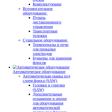
Комплектующие
Вспомогательное
оборудование
Пульты
дистанционного
управления
Транспортные
тележки
Сушильное оборудование
Термопеналы и печи
для прокалки
электродов
Бункеры для хранения
флюсов
Автоматическое оборудование
Автоматическая сварка под
слоем флюса (SAW)
Головки и горелки
(SAW)
Дополнительные
оснащение и опции
для оборудования
автоматической