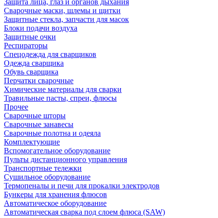
Защита лица, глаз и органов дыхания
Сварочные маски, шлемы и щитки
Защитные стекла, запчасти для масок
Блоки подачи воздуха
Защитные очки
Респираторы
Спецодежда для сварщиков
Одежда сварщика
Обувь сварщика
Перчатки сварочные
Химические материалы для сварки
Травильные пасты, спреи, флюсы
Прочее
Сварочные шторы
Сварочные занавесы
Сварочные полотна и одеяла
Комплектующие
Вспомогательное оборудование
Пульты дистанционного управления
Транспортные тележки
Сушильное оборудование
Термопеналы и печи для прокалки электродов
Бункеры для хранения флюсов
Автоматическое оборудование
Автоматическая сварка под слоем флюса (SAW)