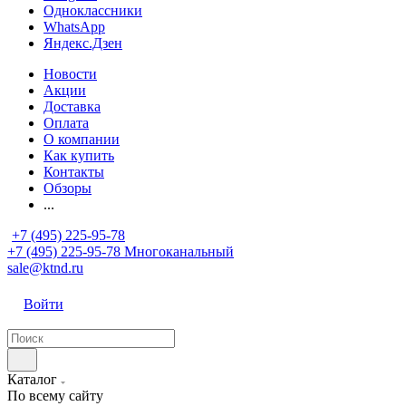
Одноклассники
WhatsApp
Яндекс.Дзен
Новости
Акции
Доставка
Оплата
О компании
Как купить
Контакты
Обзоры
...
+7 (495) 225-95-78
+7 (495) 225-95-78
Многоканальный
sale@ktnd.ru
Войти
Каталог
По всему сайту