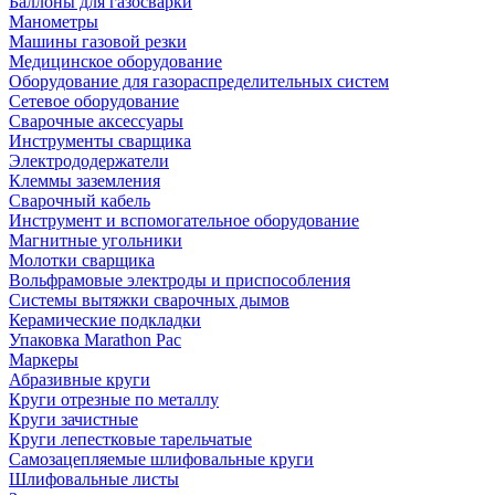
Баллоны для газосварки
Манометры
Машины газовой резки
Медицинское оборудование
Оборудование для газораспределительных систем
Сетевое оборудование
Сварочные аксессуары
Инструменты сварщика
Электрододержатели
Клеммы заземления
Сварочный кабель
Инструмент и вспомогательное оборудование
Магнитные угольники
Молотки сварщика
Вольфрамовые электроды и приспособления
Системы вытяжки сварочных дымов
Керамические подкладки
Упаковка Marathon Pac
Маркеры
Абразивные круги
Круги отрезные по металлу
Круги зачистные
Круги лепестковые тарельчатые
Самозацепляемые шлифовальные круги
Шлифовальные листы