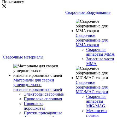
По каталогу
Сварочное оборудование
Сварочное
оборудование для
MMA сварки
Сварочные
аппараты MMA
Сварочные материалы
Запасные части
MMA
Материалы для сварки
Сварочное
углеродистых и
оборудование для
низколегированных сталей
MIG/MAG сварки
Электроды сварочные
Сварочные
Проволока сплошная
аппараты
Проволока
MIG/MAG
порошковая
Механизмы
Прутки присадочные
подачи