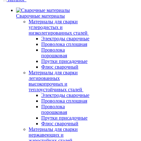
Сварочные материалы
Материалы для сварки
углеродистых и
низколегированных сталей
Электроды сварочные
Проволока сплошная
Проволока
порошковая
Прутки присадочные
Флюс сварочный
Материалы для сварки
легированных
высокопрочных и
теплоустойчивых сталей
Электроды сварочные
Проволока сплошная
Проволока
порошковая
Прутки присадочные
Флюс сварочный
Материалы для сварки
нержавеющих и
жаростойких сталей