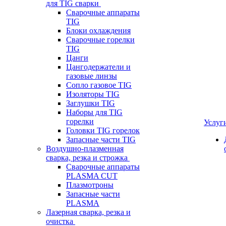
для TIG сварки
Сварочные аппараты
TIG
Блоки охлаждения
Сварочные горелки
TIG
Цанги
Цангодержатели и
газовые линзы
Сопло газовое TIG
Изоляторы TIG
Заглушки TIG
Наборы для TIG
горелки
Услуг
Головки TIG горелок
Запасные части TIG
Воздушно-плазменная
сварка, резка и строжка
Сварочные аппараты
PLASMA CUT
Плазмотроны
Запасные части
PLASMA
Лазерная сварка, резка и
очистка