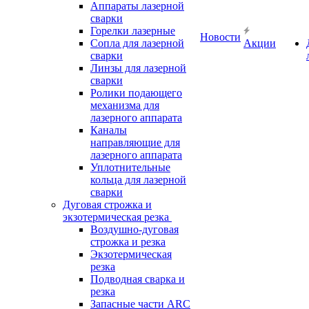
Аппараты лазерной
сварки
Горелки лазерные
Новости
Сопла для лазерной
Акции
сварки
Линзы для лазерной
сварки
Ролики подающего
механизма для
лазерного аппарата
Каналы
направляющие для
лазерного аппарата
Уплотнительные
кольца для лазерной
сварки
Дуговая строжка и
экзотермическая резка
Воздушно-дуговая
строжка и резка
Экзотермическая
резка
Подводная сварка и
резка
Запасные части ARC