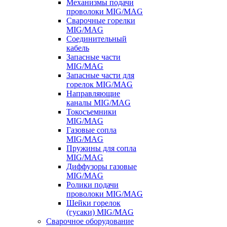
Механизмы подачи
проволоки MIG/MAG
Сварочные горелки
MIG/MAG
Соединительный
кабель
Запасные части
MIG/MAG
Запасные части для
горелок MIG/MAG
Направляющие
каналы MIG/MAG
Токосъемники
MIG/MAG
Газовые сопла
MIG/MAG
Пружины для сопла
MIG/MAG
Диффузоры газовые
MIG/MAG
Ролики подачи
проволоки MIG/MAG
Шейки горелок
(гусаки) MIG/MAG
Сварочное оборудование