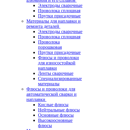
алюминия и его сплавов
Электроды сварочные
Проволока сплошная
Прутки присадочные
Материалы для наплавки и
ремонта деталей
Электроды сварочные
Проволока сплошная
Проволока
порошковая
Прутки присадочные
Флюсы и проволоки
для износостойкой
наплавки
Ленты сварочные
Специализированные
материалы
Флюсы и проволоки для
автоматической сварки и
наплавки
Кислые флюсы
Нейтральные флюсы
Основные флюсы
Высокоосновные
флюсы