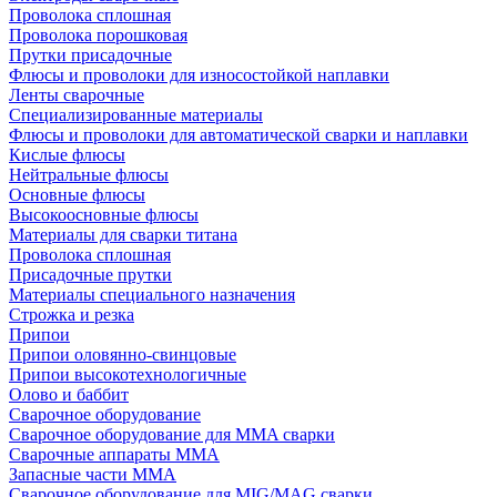
Проволока сплошная
Проволока порошковая
Прутки присадочные
Флюсы и проволоки для износостойкой наплавки
Ленты сварочные
Специализированные материалы
Флюсы и проволоки для автоматической сварки и наплавки
Кислые флюсы
Нейтральные флюсы
Основные флюсы
Высокоосновные флюсы
Материалы для сварки титана
Проволока сплошная
Присадочные прутки
Материалы специального назначения
Строжка и резка
Припои
Припои оловянно-свинцовые
Припои высокотехнологичные
Олово и баббит
Сварочное оборудование
Сварочное оборудование для MMA сварки
Сварочные аппараты MMA
Запасные части MMA
Сварочное оборудование для MIG/MAG сварки