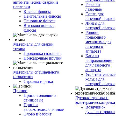
автоматической сварки и
Горелки
наплавки
лазерные
Кислые флюсы
Сопла для
Нейтральные флюсы
лазерной сварки
Основные флюсы
Линзы для
Высокоосновные
лазерной сварки
флюсы
Ролики
подающего
механизма для
Материалы для сварки
лазерного
титана
аппарата
Проволока сплошная
Каналы
Присадочные прутки
направляющие
для лазерного
аппарата
Материалы специального
Уплотнительные
назначения
кольца для
Строжка и резка
лазерной сварки
Припои
Припои оловянно-
Дуговая строжка и
свинцовые
экзотермическая резка
Припои
Воздушно-
высокотехнологичные
дуговая строжка
Олово и баббит