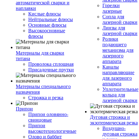
автоматической сварки и
Горелки
наплавки
лазерные
Кислые флюсы
Сопла для
Нейтральные флюсы
лазерной сварки
Основные флюсы
Линзы для
Высокоосновные
лазерной сварки
флюсы
Ролики
подающего
механизма для
Материалы для сварки
лазерного
титана
аппарата
Проволока сплошная
Каналы
Присадочные прутки
направляющие
для лазерного
аппарата
Материалы специального
Уплотнительные
назначения
кольца для
Строжка и резка
лазерной сварки
Припои
Припои оловянно-
Дуговая строжка и
свинцовые
экзотермическая резка
Припои
Воздушно-
высокотехнологичные
дуговая строжка
Олово и баббит