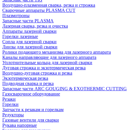
Воздушно-плазменная сварка, резка и строжка
Сварочные аппараты PLASMA CUT
Плазмотроны
Запасные части PLASMA
Лазерная сварка, резка и очистка
Аппараты лазерной сварки
Горелки лазерные
Сопла для лазерной сварки
Линзы для лазерной сварки
Ролики подающего механизма для лазерного аппарата
Каналы направляющие для лазерного аппарата
Уплотнительные кольца для лазерной сварки
Дуговая строжка и экзотермическая резка
Воздушно-дуговая строжка и резка
Экзотермическая резка
Подводная сварка и резка
Запасные части ARC GOUGING & EXOTHERMIC CUTTING
Газосварочное оборудование
Резаки
Горелки
Запчасти к резакам и горелкам
Редукторы
Газовые вентили для сварки
Рукава напорные