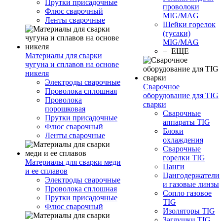
Прутки присадочные
проволоки
Флюс сварочный
MIG/MAG
Ленты сварочные
Шейки горелок
(гусаки)
MIG/MAG
+ ЕЩЕ
Материалы для сварки
чугуна и сплавов на основе
никеля
Электроды сварочные
Сварочное
Проволока сплошная
оборудование для TIG
Проволока
сварки
порошковая
Сварочные
Прутки присадочные
аппараты TIG
Флюс сварочный
Блоки
Ленты сварочные
охлаждения
Сварочные
горелки TIG
Материалы для сварки меди
Цанги
и ее сплавов
Цангодержатели
Электроды сварочные
и газовые линзы
Проволока сплошная
Сопло газовое
Прутки присадочные
TIG
Флюс сварочный
Изоляторы TIG
Заглушки TIG