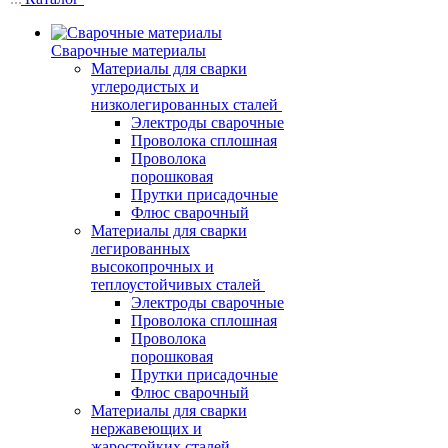
Сварочные материалы
Материалы для сварки
углеродистых и
низколегированных сталей
Электроды сварочные
Проволока сплошная
Проволока
порошковая
Прутки присадочные
Флюс сварочный
Материалы для сварки
легированных
высокопрочных и
теплоустойчивых сталей
Электроды сварочные
Проволока сплошная
Проволока
порошковая
Прутки присадочные
Флюс сварочный
Материалы для сварки
нержавеющих и
жаростойких сталей