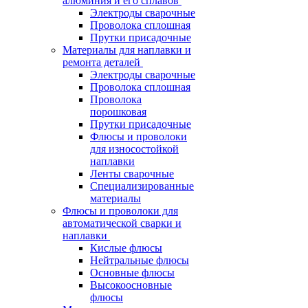
алюминия и его сплавов
Электроды сварочные
Проволока сплошная
Прутки присадочные
Материалы для наплавки и
ремонта деталей
Электроды сварочные
Проволока сплошная
Проволока
порошковая
Прутки присадочные
Флюсы и проволоки
для износостойкой
наплавки
Ленты сварочные
Специализированные
материалы
Флюсы и проволоки для
автоматической сварки и
наплавки
Кислые флюсы
Нейтральные флюсы
Основные флюсы
Высокоосновные
флюсы