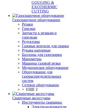
GOUGING &
EXOTHERMIC
CUTTING
Газосварочное оборудование
Резаки
Горелки
Запчасти к резакам и
горелкам
Редукторы
Газовые вентили для сварки
Рукава напорные
Баллоны для газосварки
Манометры
Машины газовой резки
Медицинское оборудование
Оборудование для
газораспределительных
систем
Сетевое оборудование
+ ЕЩЕ 2
Сварочные аксессуары
Инструменты сварщика
Электрододержатели