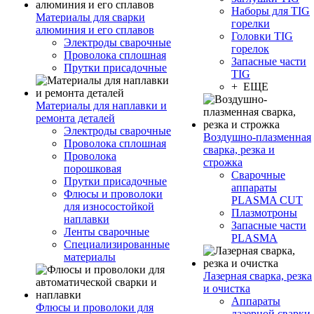
Наборы для TIG
Материалы для сварки
горелки
алюминия и его сплавов
Головки TIG
Электроды сварочные
горелок
Проволока сплошная
Запасные части
Прутки присадочные
TIG
+ ЕЩЕ
Материалы для наплавки и
ремонта деталей
Электроды сварочные
Воздушно-плазменная
Проволока сплошная
сварка, резка и
Проволока
строжка
порошковая
Сварочные
Прутки присадочные
аппараты
Флюсы и проволоки
PLASMA CUT
для износостойкой
Плазмотроны
наплавки
Запасные части
Ленты сварочные
PLASMA
Специализированные
материалы
Лазерная сварка, резка
и очистка
Аппараты
Флюсы и проволоки для
лазерной сварки