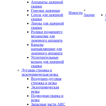
Аппараты лазерной
сварки
Горелки лазерные
Новости
Сопла для лазерной
Акции
сварки
Линзы для лазерной
сварки
Ролики подающего
механизма для
лазерного аппарата
Каналы
направляющие для
лазерного аппарата
Уплотнительные
кольца для лазерной
сварки
Дуговая строжка и
экзотермическая резка
Воздушно-дуговая
строжка и резка
Экзотермическая
резка
Подводная сварка и
резка
Запасные части ARC