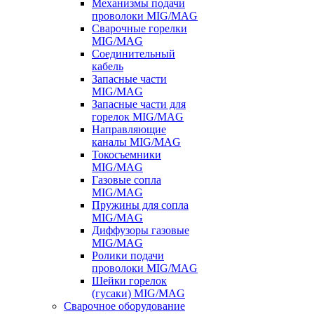
Механизмы подачи
проволоки MIG/MAG
Сварочные горелки
MIG/MAG
Соединительный
кабель
Запасные части
MIG/MAG
Запасные части для
горелок MIG/MAG
Направляющие
каналы MIG/MAG
Токосъемники
MIG/MAG
Газовые сопла
MIG/MAG
Пружины для сопла
MIG/MAG
Диффузоры газовые
MIG/MAG
Ролики подачи
проволоки MIG/MAG
Шейки горелок
(гусаки) MIG/MAG
Сварочное оборудование