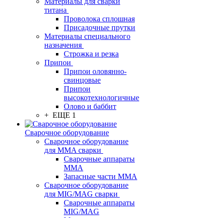
Материалы для сварки
титана
Проволока сплошная
Присадочные прутки
Материалы специального
назначения
Строжка и резка
Припои
Припои оловянно-
свинцовые
Припои
высокотехнологичные
Олово и баббит
+ ЕЩЕ 1
Сварочное оборудование
Сварочное оборудование
для MMA сварки
Сварочные аппараты
MMA
Запасные части MMA
Сварочное оборудование
для MIG/MAG сварки
Сварочные аппараты
MIG/MAG