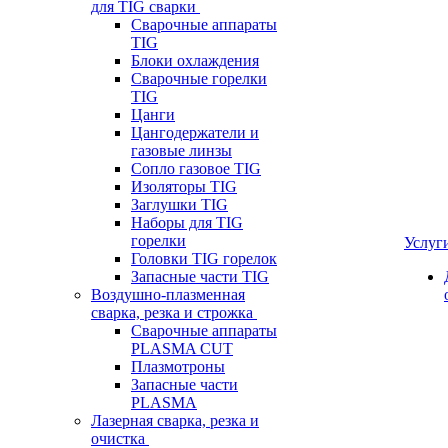
для TIG сварки
Сварочные аппараты
TIG
Блоки охлаждения
Сварочные горелки
TIG
Цанги
Цангодержатели и
газовые линзы
Сопло газовое TIG
Изоляторы TIG
Заглушки TIG
Наборы для TIG
горелки
Услуг
Головки TIG горелок
Запасные части TIG
Воздушно-плазменная
сварка, резка и строжка
Сварочные аппараты
PLASMA CUT
Плазмотроны
Запасные части
PLASMA
Лазерная сварка, резка и
очистка