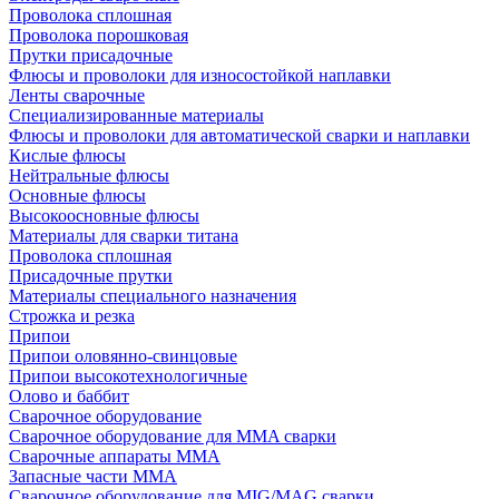
Проволока сплошная
Проволока порошковая
Прутки присадочные
Флюсы и проволоки для износостойкой наплавки
Ленты сварочные
Специализированные материалы
Флюсы и проволоки для автоматической сварки и наплавки
Кислые флюсы
Нейтральные флюсы
Основные флюсы
Высокоосновные флюсы
Материалы для сварки титана
Проволока сплошная
Присадочные прутки
Материалы специального назначения
Строжка и резка
Припои
Припои оловянно-свинцовые
Припои высокотехнологичные
Олово и баббит
Сварочное оборудование
Сварочное оборудование для MMA сварки
Сварочные аппараты MMA
Запасные части MMA
Сварочное оборудование для MIG/MAG сварки