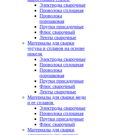
Электроды сварочные
Проволока сплошная
Проволока
порошковая
Прутки присадочные
Флюс сварочный
Ленты сварочные
Материалы для сварки
чугуна и сплавов на основе
никеля
Электроды сварочные
Проволока сплошная
Проволока
порошковая
Прутки присадочные
Флюс сварочный
Ленты сварочные
Материалы для сварки меди
и ее сплавов
Электроды сварочные
Проволока сплошная
Прутки присадочные
Флюс сварочный
Материалы для сварки