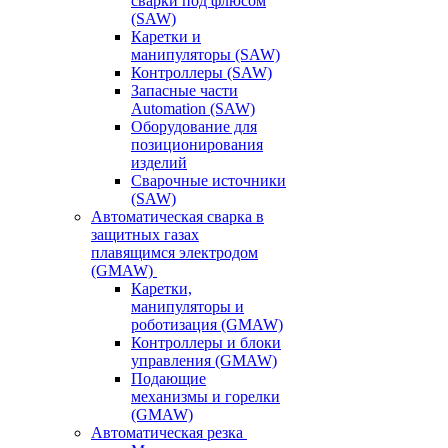
сварки под флюсом
(SAW)
Каретки и
манипуляторы (SAW)
Контроллеры (SAW)
Запасные части
Automation (SAW)
Оборудование для
позиционирования
изделий
Сварочные источники
(SAW)
Автоматическая сварка в
защитных газах
плавящимся электродом
(GMAW)
Каретки,
манипуляторы и
роботизация (GMAW)
Контроллеры и блоки
управления (GMAW)
Подающие
механизмы и горелки
(GMAW)
Автоматическая резка