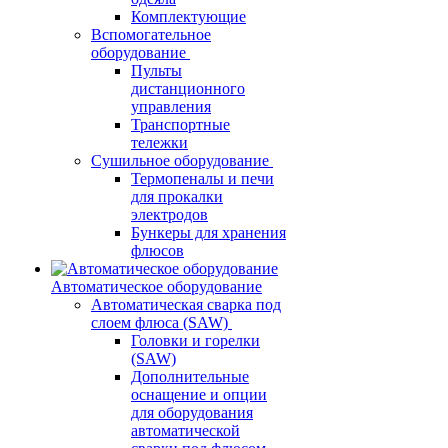
Комплектующие
Вспомогательное
оборудование
Пульты
дистанционного
управления
Транспортные
тележки
Сушильное оборудование
Термопеналы и печи
для прокалки
электродов
Бункеры для хранения
флюсов
Автоматическое оборудование
Автоматическая сварка под
слоем флюса (SAW)
Головки и горелки
(SAW)
Дополнительные
оснащение и опции
для оборудования
автоматической