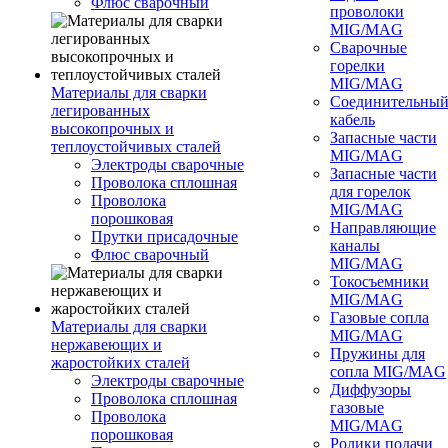
Флюс сварочный
проволоки
MIG/MAG
Сварочные
горелки
MIG/MAG
Материалы для сварки
Соединительны
легированных
кабель
высокопрочных и
Запасные части
теплоустойчивых сталей
MIG/MAG
Электроды сварочные
Запасные части
Проволока сплошная
для горелок
Проволока
MIG/MAG
порошковая
Направляющие
Прутки присадочные
каналы
Флюс сварочный
MIG/MAG
Токосъемники
MIG/MAG
Газовые сопла
Материалы для сварки
MIG/MAG
нержавеющих и
Пружины для
жаростойких сталей
сопла MIG/MAG
Электроды сварочные
Диффузоры
Проволока сплошная
газовые
Проволока
MIG/MAG
порошковая
Ролики подачи