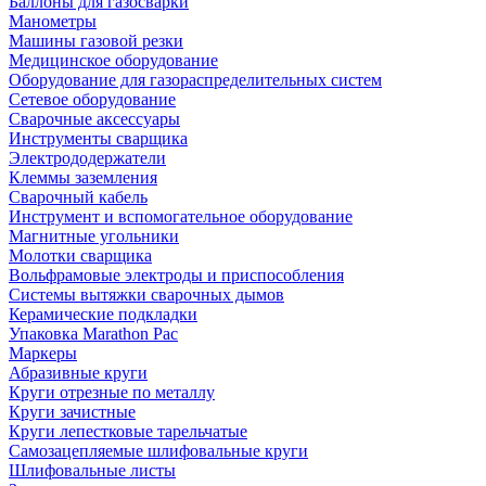
Баллоны для газосварки
Манометры
Машины газовой резки
Медицинское оборудование
Оборудование для газораспределительных систем
Сетевое оборудование
Сварочные аксессуары
Инструменты сварщика
Электрододержатели
Клеммы заземления
Сварочный кабель
Инструмент и вспомогательное оборудование
Магнитные угольники
Молотки сварщика
Вольфрамовые электроды и приспособления
Системы вытяжки сварочных дымов
Керамические подкладки
Упаковка Marathon Pac
Маркеры
Абразивные круги
Круги отрезные по металлу
Круги зачистные
Круги лепестковые тарельчатые
Самозацепляемые шлифовальные круги
Шлифовальные листы