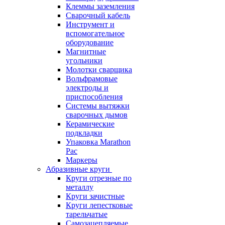
Клеммы заземления
Сварочный кабель
Инструмент и
вспомогательное
оборудование
Магнитные
угольники
Молотки сварщика
Вольфрамовые
электроды и
приспособления
Системы вытяжки
сварочных дымов
Керамические
подкладки
Упаковка Marathon
Pac
Маркеры
Абразивные круги
Круги отрезные по
металлу
Круги зачистные
Круги лепестковые
тарельчатые
Самозацепляемые