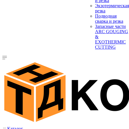
и резка
Экзотермическая
резка
Подводная
сварка и резка
Запасные части
ARC GOUGING
&
EXOTHERMIC
CUTTING
Каталог