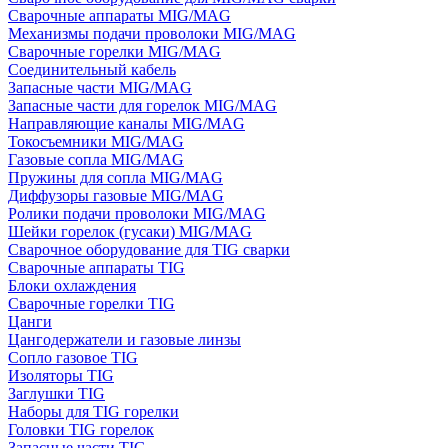
Сварочные аппараты MIG/MAG
Механизмы подачи проволоки MIG/MAG
Сварочные горелки MIG/MAG
Соединительный кабель
Запасные части MIG/MAG
Запасные части для горелок MIG/MAG
Направляющие каналы MIG/MAG
Токосъемники MIG/MAG
Газовые сопла MIG/MAG
Пружины для сопла MIG/MAG
Диффузоры газовые MIG/MAG
Ролики подачи проволоки MIG/MAG
Шейки горелок (гусаки) MIG/MAG
Сварочное оборудование для TIG сварки
Сварочные аппараты TIG
Блоки охлаждения
Сварочные горелки TIG
Цанги
Цангодержатели и газовые линзы
Сопло газовое TIG
Изоляторы TIG
Заглушки TIG
Наборы для TIG горелки
Головки TIG горелок
Запасные части TIG