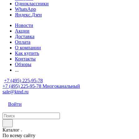
Одноклассники
WhatsApp
Яндекс.Дзен
Новости
Акции
Доставка
Оплата
О компании
Как купить
Контакты
Обзоры
...
+7 (495) 225-95-78
+7 (495) 225-95-78
Многоканальный
sale@ktnd.ru
Войти
Каталог
По всему сайту