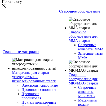
По каталогу
Сварочное оборудование
Сварочное
оборудование для
MMA сварки
Сварочные
аппараты MMA
Сварочные материалы
Запасные части
MMA
Материалы для сварки
Сварочное
углеродистых и
оборудование для
низколегированных сталей
MIG/MAG сварки
Электроды сварочные
Сварочные
Проволока сплошная
аппараты
Проволока
MIG/MAG
порошковая
Механизмы
Прутки присадочные
подачи