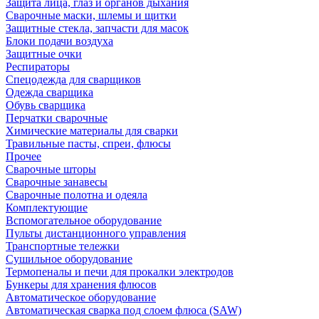
Защита лица, глаз и органов дыхания
Сварочные маски, шлемы и щитки
Защитные стекла, запчасти для масок
Блоки подачи воздуха
Защитные очки
Респираторы
Спецодежда для сварщиков
Одежда сварщика
Обувь сварщика
Перчатки сварочные
Химические материалы для сварки
Травильные пасты, спреи, флюсы
Прочее
Сварочные шторы
Сварочные занавесы
Сварочные полотна и одеяла
Комплектующие
Вспомогательное оборудование
Пульты дистанционного управления
Транспортные тележки
Сушильное оборудование
Термопеналы и печи для прокалки электродов
Бункеры для хранения флюсов
Автоматическое оборудование
Автоматическая сварка под слоем флюса (SAW)