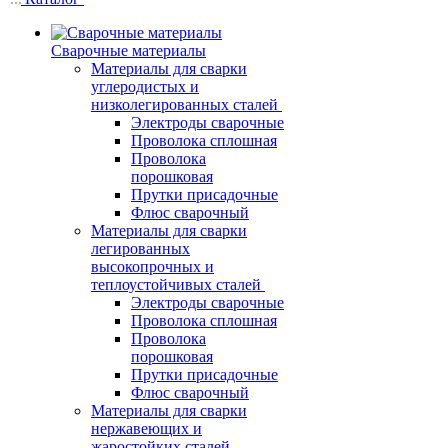
Сварочные материалы
Материалы для сварки
углеродистых и
низколегированных сталей
Электроды сварочные
Проволока сплошная
Проволока
порошковая
Прутки присадочные
Флюс сварочный
Материалы для сварки
легированных
высокопрочных и
теплоустойчивых сталей
Электроды сварочные
Проволока сплошная
Проволока
порошковая
Прутки присадочные
Флюс сварочный
Материалы для сварки
нержавеющих и
жаростойких сталей