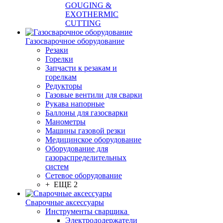
GOUGING &
EXOTHERMIC
CUTTING
Газосварочное оборудование
Резаки
Горелки
Запчасти к резакам и
горелкам
Редукторы
Газовые вентили для сварки
Рукава напорные
Баллоны для газосварки
Манометры
Машины газовой резки
Медицинское оборудование
Оборудование для
газораспределительных
систем
Сетевое оборудование
+ ЕЩЕ 2
Сварочные аксессуары
Инструменты сварщика
Электрододержатели