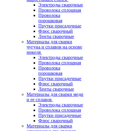
Электроды сварочные
Проволока сплошная
Проволока
порошковая
Прутки присадочные
Флюс сварочный
Ленты сварочные
Материалы для сварки
чугуна и сплавов на основе
никеля
Электроды сварочные
Проволока сплошная
Проволока
порошковая
Прутки присадочные
Флюс сварочный
Ленты сварочные
Материалы для сварки меди
и ее сплавов
Электроды сварочные
Проволока сплошная
Прутки присадочные
Флюс сварочный
Материалы для сварки