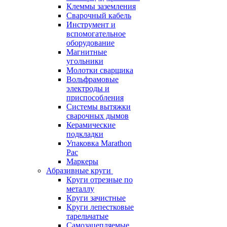
Клеммы заземления
Сварочный кабель
Инструмент и
вспомогательное
оборудование
Магнитные
угольники
Молотки сварщика
Вольфрамовые
электроды и
приспособления
Системы вытяжки
сварочных дымов
Керамические
подкладки
Упаковка Marathon
Pac
Маркеры
Абразивные круги
Круги отрезные по
металлу
Круги зачистные
Круги лепестковые
тарельчатые
Самозацепляемые