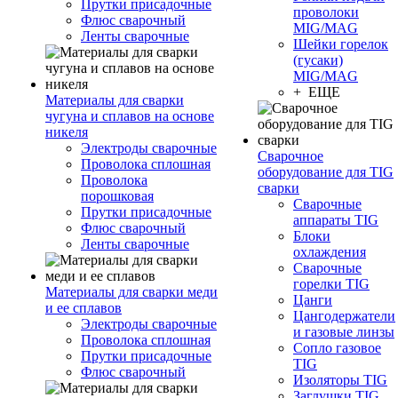
Прутки присадочные
проволоки
Флюс сварочный
MIG/MAG
Ленты сварочные
Шейки горелок
(гусаки)
MIG/MAG
+ ЕЩЕ
Материалы для сварки
чугуна и сплавов на основе
никеля
Электроды сварочные
Сварочное
Проволока сплошная
оборудование для TIG
Проволока
сварки
порошковая
Сварочные
Прутки присадочные
аппараты TIG
Флюс сварочный
Блоки
Ленты сварочные
охлаждения
Сварочные
горелки TIG
Материалы для сварки меди
Цанги
и ее сплавов
Цангодержатели
Электроды сварочные
и газовые линзы
Проволока сплошная
Сопло газовое
Прутки присадочные
TIG
Флюс сварочный
Изоляторы TIG
Заглушки TIG