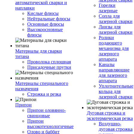
автоматической сварки и
Горелки
наплавки
лазерные
Кислые флюсы
Сопла для
Нейтральные флюсы
лазерной сварки
Основные флюсы
Линзы для
Высокоосновные
лазерной сварки
флюсы
Ролики
подающего
механизма для
Материалы для сварки
лазерного
титана
аппарата
Проволока сплошная
Каналы
Присадочные прутки
направляющие
для лазерного
аппарата
Материалы специального
Уплотнительные
назначения
кольца для
Строжка и резка
лазерной сварки
Припои
Припои оловянно-
Дуговая строжка и
свинцовые
экзотермическая резка
Припои
Воздушно-
высокотехнологичные
дуговая строжка
Олово и баббит