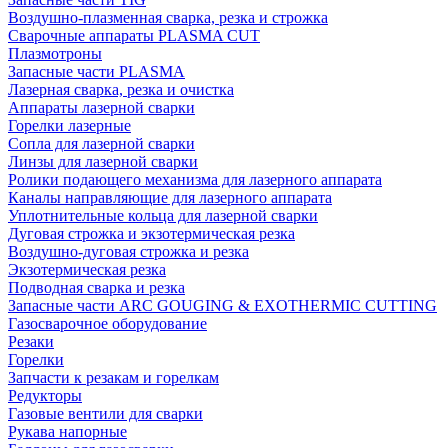
Воздушно-плазменная сварка, резка и строжка
Сварочные аппараты PLASMA CUT
Плазмотроны
Запасные части PLASMA
Лазерная сварка, резка и очистка
Аппараты лазерной сварки
Горелки лазерные
Сопла для лазерной сварки
Линзы для лазерной сварки
Ролики подающего механизма для лазерного аппарата
Каналы направляющие для лазерного аппарата
Уплотнительные кольца для лазерной сварки
Дуговая строжка и экзотермическая резка
Воздушно-дуговая строжка и резка
Экзотермическая резка
Подводная сварка и резка
Запасные части ARC GOUGING & EXOTHERMIC CUTTING
Газосварочное оборудование
Резаки
Горелки
Запчасти к резакам и горелкам
Редукторы
Газовые вентили для сварки
Рукава напорные