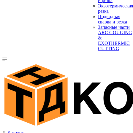
и резка
Экзотермическая
резка
Подводная
сварка и резка
Запасные части
ARC GOUGING
&
EXOTHERMIC
CUTTING
Каталог