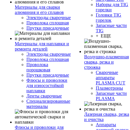
Наборы для TIG
Материалы для сварки
горелки
алюминия и его сплавов
Головки TIG
Электроды сварочные
горелок
Проволока сплошная
Запасные части
Прутки присадочные
TIG
+ ЕЩЕ
Материалы для наплавки и
ремонта деталей
Электроды сварочные
Воздушно-плазменная
Проволока сплошная
сварка, резка и
Проволока
строжка
порошковая
Сварочные
Прутки присадочные
аппараты
Флюсы и проволоки
PLASMA CUT
для износостойкой
Плазмотроны
наплавки
Запасные части
Ленты сварочные
PLASMA
Специализированные
материалы
Лазерная сварка, резка
и очистка
Аппараты
Флюсы и проволоки для
лазерной сварки