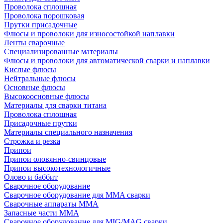
Проволока сплошная
Проволока порошковая
Прутки присадочные
Флюсы и проволоки для износостойкой наплавки
Ленты сварочные
Специализированные материалы
Флюсы и проволоки для автоматической сварки и наплавки
Кислые флюсы
Нейтральные флюсы
Основные флюсы
Высокоосновные флюсы
Материалы для сварки титана
Проволока сплошная
Присадочные прутки
Материалы специального назначения
Строжка и резка
Припои
Припои оловянно-свинцовые
Припои высокотехнологичные
Олово и баббит
Сварочное оборудование
Сварочное оборудование для MMA сварки
Сварочные аппараты MMA
Запасные части MMA
Сварочное оборудование для MIG/MAG сварки