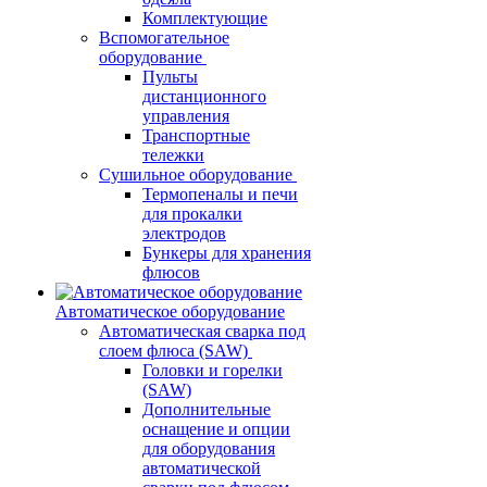
Комплектующие
Вспомогательное
оборудование
Пульты
дистанционного
управления
Транспортные
тележки
Сушильное оборудование
Термопеналы и печи
для прокалки
электродов
Бункеры для хранения
флюсов
Автоматическое оборудование
Автоматическая сварка под
слоем флюса (SAW)
Головки и горелки
(SAW)
Дополнительные
оснащение и опции
для оборудования
автоматической