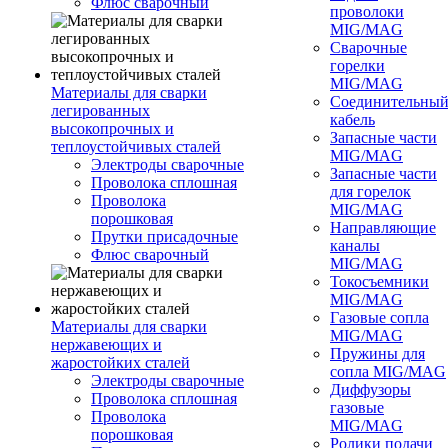
Флюс сварочный
проволоки
MIG/MAG
Сварочные
горелки
MIG/MAG
Материалы для сварки
Соединительны
легированных
кабель
высокопрочных и
Запасные части
теплоустойчивых сталей
MIG/MAG
Электроды сварочные
Запасные части
Проволока сплошная
для горелок
Проволока
MIG/MAG
порошковая
Направляющие
Прутки присадочные
каналы
Флюс сварочный
MIG/MAG
Токосъемники
MIG/MAG
Газовые сопла
Материалы для сварки
MIG/MAG
нержавеющих и
Пружины для
жаростойких сталей
сопла MIG/MAG
Электроды сварочные
Диффузоры
Проволока сплошная
газовые
Проволока
MIG/MAG
порошковая
Ролики подачи