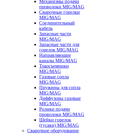
Механизмы подачи
проволоки MIG/MAG
Сварочные горелки
MIG/MAG
Соединительный
кабель
Запасные части
MIG/MAG
Запасные части для
горелок MIG/MAG
Направляющие
каналы MIG/MAG
Токосъемники
MIG/MAG
Газовые сопла
MIG/MAG
Пружины для сопла
MIG/MAG
Диффузоры газовые
MIG/MAG
Ролики подачи
проволоки MIG/MAG
Шейки горелок
(гусаки) MIG/MAG
Сварочное оборудование