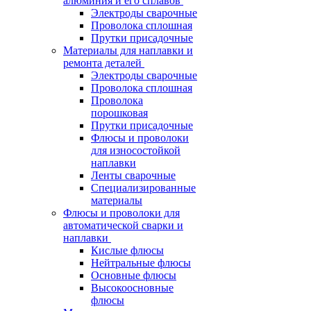
алюминия и его сплавов
Электроды сварочные
Проволока сплошная
Прутки присадочные
Материалы для наплавки и
ремонта деталей
Электроды сварочные
Проволока сплошная
Проволока
порошковая
Прутки присадочные
Флюсы и проволоки
для износостойкой
наплавки
Ленты сварочные
Специализированные
материалы
Флюсы и проволоки для
автоматической сварки и
наплавки
Кислые флюсы
Нейтральные флюсы
Основные флюсы
Высокоосновные
флюсы