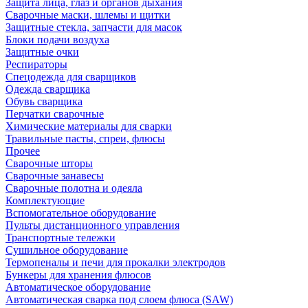
Защита лица, глаз и органов дыхания
Сварочные маски, шлемы и щитки
Защитные стекла, запчасти для масок
Блоки подачи воздуха
Защитные очки
Респираторы
Спецодежда для сварщиков
Одежда сварщика
Обувь сварщика
Перчатки сварочные
Химические материалы для сварки
Травильные пасты, спреи, флюсы
Прочее
Сварочные шторы
Сварочные занавесы
Сварочные полотна и одеяла
Комплектующие
Вспомогательное оборудование
Пульты дистанционного управления
Транспортные тележки
Сушильное оборудование
Термопеналы и печи для прокалки электродов
Бункеры для хранения флюсов
Автоматическое оборудование
Автоматическая сварка под слоем флюса (SAW)