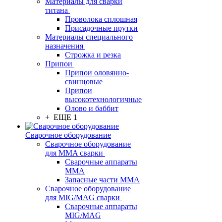
Материалы для сварки
титана
Проволока сплошная
Присадочные прутки
Материалы специального
назначения
Строжка и резка
Припои
Припои оловянно-
свинцовые
Припои
высокотехнологичные
Олово и баббит
+ ЕЩЕ 1
Сварочное оборудование
Сварочное оборудование
для MMA сварки
Сварочные аппараты
MMA
Запасные части MMA
Сварочное оборудование
для MIG/MAG сварки
Сварочные аппараты
MIG/MAG