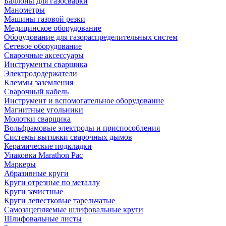
Баллоны для газосварки
Манометры
Машины газовой резки
Медицинское оборудование
Оборудование для газораспределительных систем
Сетевое оборудование
Сварочные аксессуары
Инструменты сварщика
Электрододержатели
Клеммы заземления
Сварочный кабель
Инструмент и вспомогательное оборудование
Магнитные угольники
Молотки сварщика
Вольфрамовые электроды и приспособления
Системы вытяжки сварочных дымов
Керамические подкладки
Упаковка Marathon Pac
Маркеры
Абразивные круги
Круги отрезные по металлу
Круги зачистные
Круги лепестковые тарельчатые
Самозацепляемые шлифовальные круги
Шлифовальные листы