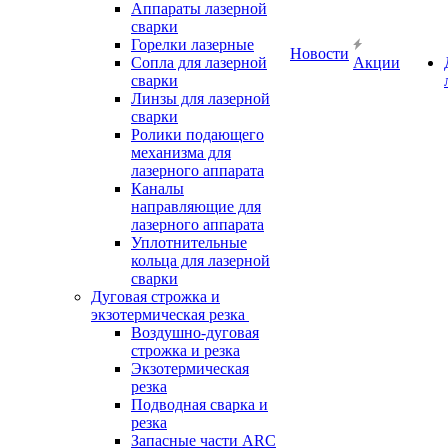
Аппараты лазерной
сварки
Горелки лазерные
Новости
Сопла для лазерной
Акции
сварки
Линзы для лазерной
сварки
Ролики подающего
механизма для
лазерного аппарата
Каналы
направляющие для
лазерного аппарата
Уплотнительные
кольца для лазерной
сварки
Дуговая строжка и
экзотермическая резка
Воздушно-дуговая
строжка и резка
Экзотермическая
резка
Подводная сварка и
резка
Запасные части ARC