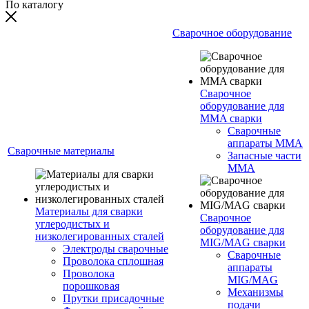
По каталогу
Сварочное оборудование
Сварочное
оборудование для
MMA сварки
Сварочные
аппараты MMA
Сварочные материалы
Запасные части
MMA
Материалы для сварки
Сварочное
углеродистых и
оборудование для
низколегированных сталей
MIG/MAG сварки
Электроды сварочные
Сварочные
Проволока сплошная
аппараты
Проволока
MIG/MAG
порошковая
Механизмы
Прутки присадочные
подачи