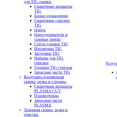
для TIG сварки
Сварочные аппараты
TIG
Блоки охлаждения
Сварочные горелки
TIG
Цанги
Цангодержатели и
газовые линзы
Сопло газовое TIG
Изоляторы TIG
Заглушки TIG
Наборы для TIG
горелки
Услуг
Головки TIG горелок
Запасные части TIG
Воздушно-плазменная
сварка, резка и строжка
Сварочные аппараты
PLASMA CUT
Плазмотроны
Запасные части
PLASMA
Лазерная сварка, резка и
очистка