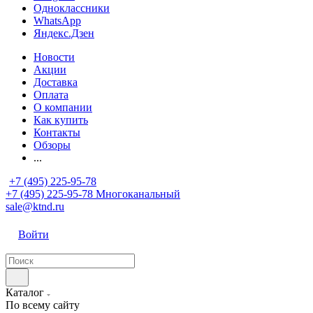
Одноклассники
WhatsApp
Яндекс.Дзен
Новости
Акции
Доставка
Оплата
О компании
Как купить
Контакты
Обзоры
...
+7 (495) 225-95-78
+7 (495) 225-95-78
Многоканальный
sale@ktnd.ru
Войти
Каталог
По всему сайту