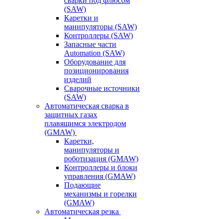
сварки под флюсом
(SAW)
Каретки и
манипуляторы (SAW)
Контроллеры (SAW)
Запасные части
Automation (SAW)
Оборудование для
позиционирования
изделий
Сварочные источники
(SAW)
Автоматическая сварка в
защитных газах
плавящимся электродом
(GMAW)
Каретки,
манипуляторы и
роботизация (GMAW)
Контроллеры и блоки
управления (GMAW)
Подающие
механизмы и горелки
(GMAW)
Автоматическая резка