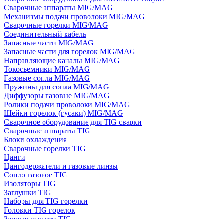
Сварочные аппараты MIG/MAG
Механизмы подачи проволоки MIG/MAG
Сварочные горелки MIG/MAG
Соединительный кабель
Запасные части MIG/MAG
Запасные части для горелок MIG/MAG
Направляющие каналы MIG/MAG
Токосъемники MIG/MAG
Газовые сопла MIG/MAG
Пружины для сопла MIG/MAG
Диффузоры газовые MIG/MAG
Ролики подачи проволоки MIG/MAG
Шейки горелок (гусаки) MIG/MAG
Сварочное оборудование для TIG сварки
Сварочные аппараты TIG
Блоки охлаждения
Сварочные горелки TIG
Цанги
Цангодержатели и газовые линзы
Сопло газовое TIG
Изоляторы TIG
Заглушки TIG
Наборы для TIG горелки
Головки TIG горелок
Запасные части TIG