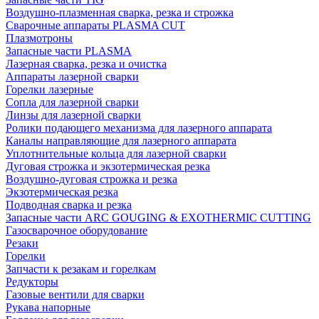
Воздушно-плазменная сварка, резка и строжка
Сварочные аппараты PLASMA CUT
Плазмотроны
Запасные части PLASMA
Лазерная сварка, резка и очистка
Аппараты лазерной сварки
Горелки лазерные
Сопла для лазерной сварки
Линзы для лазерной сварки
Ролики подающего механизма для лазерного аппарата
Каналы направляющие для лазерного аппарата
Уплотнительные кольца для лазерной сварки
Дуговая строжка и экзотермическая резка
Воздушно-дуговая строжка и резка
Экзотермическая резка
Подводная сварка и резка
Запасные части ARC GOUGING & EXOTHERMIC CUTTING
Газосварочное оборудование
Резаки
Горелки
Запчасти к резакам и горелкам
Редукторы
Газовые вентили для сварки
Рукава напорные