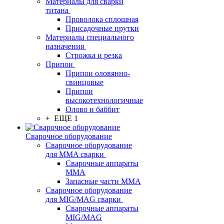
Материалы для сварки
титана
Проволока сплошная
Присадочные прутки
Материалы специального
назначения
Строжка и резка
Припои
Припои оловянно-
свинцовые
Припои
высокотехнологичные
Олово и баббит
+ ЕЩЕ 1
Сварочное оборудование
Сварочное оборудование
для MMA сварки
Сварочные аппараты
MMA
Запасные части MMA
Сварочное оборудование
для MIG/MAG сварки
Сварочные аппараты
MIG/MAG