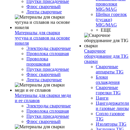
Прутки присадочные
проволоки
Флюс сварочный
MIG/MAG
Ленты сварочные
Шейки горелок
(гусаки)
MIG/MAG
+ ЕЩЕ
Материалы для сварки
чугуна и сплавов на основе
никеля
Электроды сварочные
Сварочное
Проволока сплошная
оборудование для TIG
Проволока
сварки
порошковая
Сварочные
Прутки присадочные
аппараты TIG
Флюс сварочный
Блоки
Ленты сварочные
охлаждения
Сварочные
горелки TIG
Материалы для сварки меди
Цанги
и ее сплавов
Цангодержатели
Электроды сварочные
и газовые линзы
Проволока сплошная
Сопло газовое
Прутки присадочные
TIG
Флюс сварочный
Изоляторы TIG
Заглушки TIG