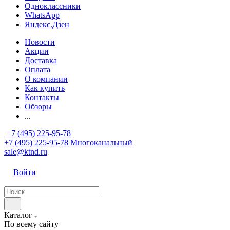
Одноклассники
WhatsApp
Яндекс.Дзен
Новости
Акции
Доставка
Оплата
О компании
Как купить
Контакты
Обзоры
...
+7 (495) 225-95-78
+7 (495) 225-95-78
Многоканальный
sale@ktnd.ru
Войти
Каталог
По всему сайту