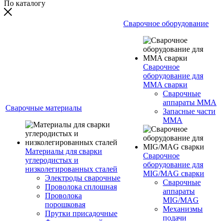
По каталогу
Сварочное оборудование
Сварочное
оборудование для
MMA сварки
Сварочные
аппараты MMA
Сварочные материалы
Запасные части
MMA
Материалы для сварки
Сварочное
углеродистых и
оборудование для
низколегированных сталей
MIG/MAG сварки
Электроды сварочные
Сварочные
Проволока сплошная
аппараты
Проволока
MIG/MAG
порошковая
Механизмы
Прутки присадочные
подачи