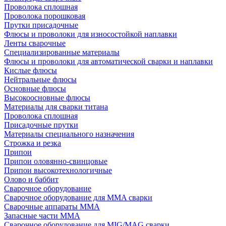
Проволока сплошная
Проволока порошковая
Прутки присадочные
Флюсы и проволоки для износостойкой наплавки
Ленты сварочные
Специализированные материалы
Флюсы и проволоки для автоматической сварки и наплавки
Кислые флюсы
Нейтральные флюсы
Основные флюсы
Высокоосновные флюсы
Материалы для сварки титана
Проволока сплошная
Присадочные прутки
Материалы специального назначения
Строжка и резка
Припои
Припои оловянно-свинцовые
Припои высокотехнологичные
Олово и баббит
Сварочное оборудование
Сварочное оборудование для MMA сварки
Сварочные аппараты MMA
Запасные части MMA
Сварочное оборудование для MIG/MAG сварки