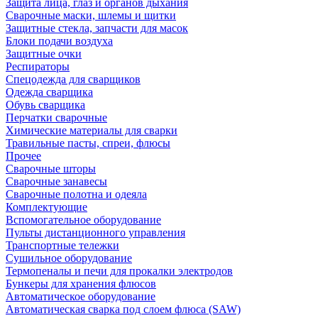
Защита лица, глаз и органов дыхания
Сварочные маски, шлемы и щитки
Защитные стекла, запчасти для масок
Блоки подачи воздуха
Защитные очки
Респираторы
Спецодежда для сварщиков
Одежда сварщика
Обувь сварщика
Перчатки сварочные
Химические материалы для сварки
Травильные пасты, спреи, флюсы
Прочее
Сварочные шторы
Сварочные занавесы
Сварочные полотна и одеяла
Комплектующие
Вспомогательное оборудование
Пульты дистанционного управления
Транспортные тележки
Сушильное оборудование
Термопеналы и печи для прокалки электродов
Бункеры для хранения флюсов
Автоматическое оборудование
Автоматическая сварка под слоем флюса (SAW)