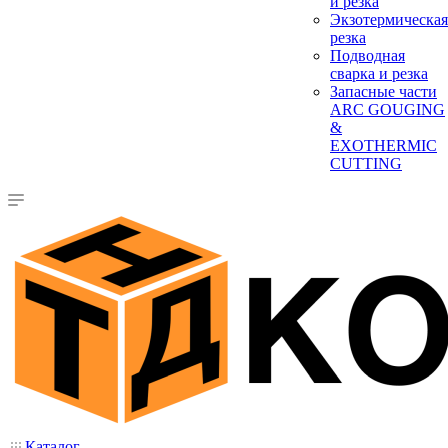
и резка
Экзотермическая
резка
Подводная
сварка и резка
Запасные части
ARC GOUGING
&
EXOTHERMIC
CUTTING
Каталог