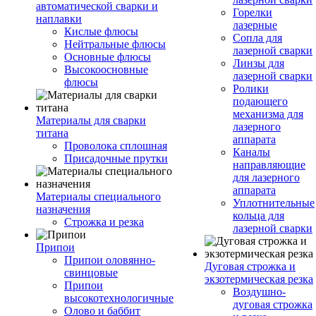
автоматической сварки и
Горелки
наплавки
лазерные
Кислые флюсы
Сопла для
Нейтральные флюсы
лазерной сварки
Основные флюсы
Линзы для
Высокоосновные
лазерной сварки
флюсы
Ролики
подающего
механизма для
Материалы для сварки
лазерного
титана
аппарата
Проволока сплошная
Каналы
Присадочные прутки
направляющие
для лазерного
аппарата
Материалы специального
Уплотнительные
назначения
кольца для
Строжка и резка
лазерной сварки
Припои
Припои оловянно-
Дуговая строжка и
свинцовые
экзотермическая резка
Припои
Воздушно-
высокотехнологичные
дуговая строжка
Олово и баббит