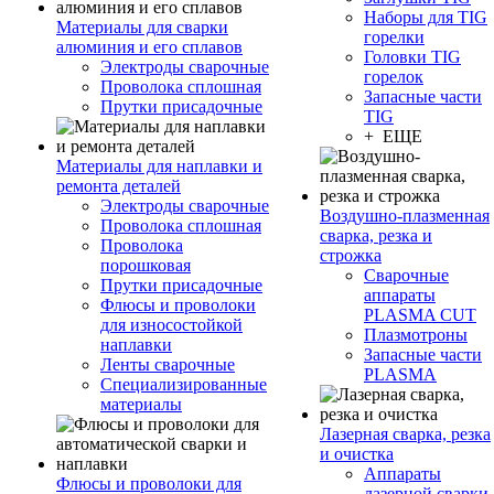
Наборы для TIG
Материалы для сварки
горелки
алюминия и его сплавов
Головки TIG
Электроды сварочные
горелок
Проволока сплошная
Запасные части
Прутки присадочные
TIG
+ ЕЩЕ
Материалы для наплавки и
ремонта деталей
Электроды сварочные
Воздушно-плазменная
Проволока сплошная
сварка, резка и
Проволока
строжка
порошковая
Сварочные
Прутки присадочные
аппараты
Флюсы и проволоки
PLASMA CUT
для износостойкой
Плазмотроны
наплавки
Запасные части
Ленты сварочные
PLASMA
Специализированные
материалы
Лазерная сварка, резка
и очистка
Аппараты
Флюсы и проволоки для
лазерной сварки