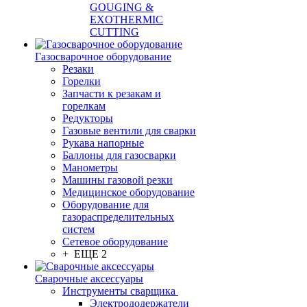
GOUGING &
EXOTHERMIC
CUTTING
Газосварочное оборудование
Резаки
Горелки
Запчасти к резакам и
горелкам
Редукторы
Газовые вентили для сварки
Рукава напорные
Баллоны для газосварки
Манометры
Машины газовой резки
Медицинское оборудование
Оборудование для
газораспределительных
систем
Сетевое оборудование
+ ЕЩЕ 2
Сварочные аксессуары
Инструменты сварщика
Электрододержатели