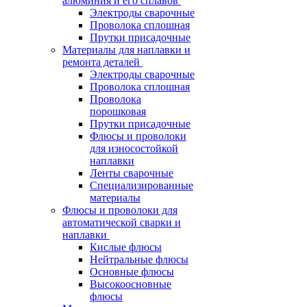
алюминия и его сплавов
Электроды сварочные
Проволока сплошная
Прутки присадочные
Материалы для наплавки и
ремонта деталей
Электроды сварочные
Проволока сплошная
Проволока
порошковая
Прутки присадочные
Флюсы и проволоки
для износостойкой
наплавки
Ленты сварочные
Специализированные
материалы
Флюсы и проволоки для
автоматической сварки и
наплавки
Кислые флюсы
Нейтральные флюсы
Основные флюсы
Высокоосновные
флюсы