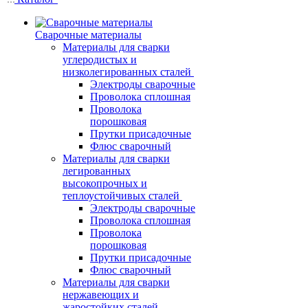
Сварочные материалы
Материалы для сварки
углеродистых и
низколегированных сталей
Электроды сварочные
Проволока сплошная
Проволока
порошковая
Прутки присадочные
Флюс сварочный
Материалы для сварки
легированных
высокопрочных и
теплоустойчивых сталей
Электроды сварочные
Проволока сплошная
Проволока
порошковая
Прутки присадочные
Флюс сварочный
Материалы для сварки
нержавеющих и
жаростойких сталей