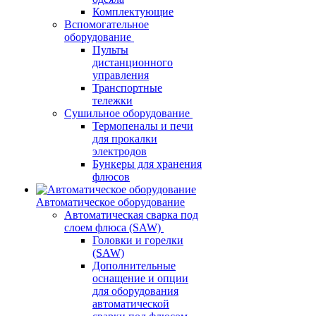
Комплектующие
Вспомогательное
оборудование
Пульты
дистанционного
управления
Транспортные
тележки
Сушильное оборудование
Термопеналы и печи
для прокалки
электродов
Бункеры для хранения
флюсов
Автоматическое оборудование
Автоматическая сварка под
слоем флюса (SAW)
Головки и горелки
(SAW)
Дополнительные
оснащение и опции
для оборудования
автоматической