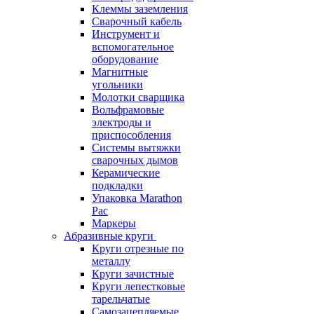
Клеммы заземления
Сварочный кабель
Инструмент и
вспомогательное
оборудование
Магнитные
угольники
Молотки сварщика
Вольфрамовые
электроды и
приспособления
Системы вытяжки
сварочных дымов
Керамические
подкладки
Упаковка Marathon
Pac
Маркеры
Абразивные круги
Круги отрезные по
металлу
Круги зачистные
Круги лепестковые
тарельчатые
Самозацепляемые