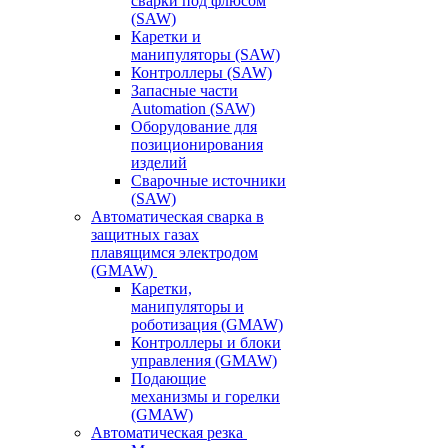
сварки под флюсом
(SAW)
Каретки и
манипуляторы (SAW)
Контроллеры (SAW)
Запасные части
Automation (SAW)
Оборудование для
позиционирования
изделий
Сварочные источники
(SAW)
Автоматическая сварка в
защитных газах
плавящимся электродом
(GMAW)
Каретки,
манипуляторы и
роботизация (GMAW)
Контроллеры и блоки
управления (GMAW)
Подающие
механизмы и горелки
(GMAW)
Автоматическая резка