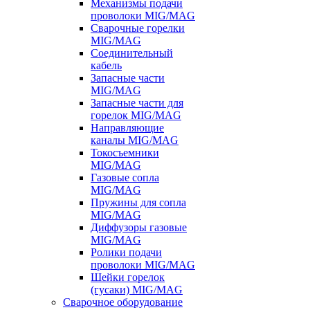
Механизмы подачи
проволоки MIG/MAG
Сварочные горелки
MIG/MAG
Соединительный
кабель
Запасные части
MIG/MAG
Запасные части для
горелок MIG/MAG
Направляющие
каналы MIG/MAG
Токосъемники
MIG/MAG
Газовые сопла
MIG/MAG
Пружины для сопла
MIG/MAG
Диффузоры газовые
MIG/MAG
Ролики подачи
проволоки MIG/MAG
Шейки горелок
(гусаки) MIG/MAG
Сварочное оборудование