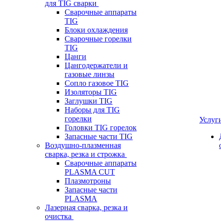
для TIG сварки
Сварочные аппараты
TIG
Блоки охлаждения
Сварочные горелки
TIG
Цанги
Цангодержатели и
газовые линзы
Сопло газовое TIG
Изоляторы TIG
Заглушки TIG
Наборы для TIG
горелки
Услуг
Головки TIG горелок
Запасные части TIG
Воздушно-плазменная
сварка, резка и строжка
Сварочные аппараты
PLASMA CUT
Плазмотроны
Запасные части
PLASMA
Лазерная сварка, резка и
очистка