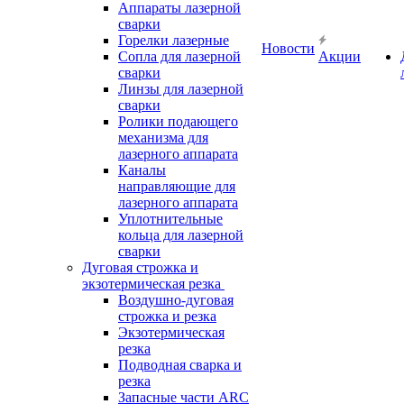
Аппараты лазерной
сварки
Горелки лазерные
Новости
Сопла для лазерной
Акции
сварки
Линзы для лазерной
сварки
Ролики подающего
механизма для
лазерного аппарата
Каналы
направляющие для
лазерного аппарата
Уплотнительные
кольца для лазерной
сварки
Дуговая строжка и
экзотермическая резка
Воздушно-дуговая
строжка и резка
Экзотермическая
резка
Подводная сварка и
резка
Запасные части ARC