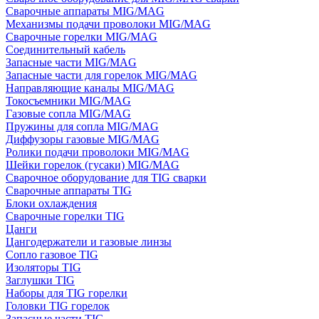
Сварочные аппараты MIG/MAG
Механизмы подачи проволоки MIG/MAG
Сварочные горелки MIG/MAG
Соединительный кабель
Запасные части MIG/MAG
Запасные части для горелок MIG/MAG
Направляющие каналы MIG/MAG
Токосъемники MIG/MAG
Газовые сопла MIG/MAG
Пружины для сопла MIG/MAG
Диффузоры газовые MIG/MAG
Ролики подачи проволоки MIG/MAG
Шейки горелок (гусаки) MIG/MAG
Сварочное оборудование для TIG сварки
Сварочные аппараты TIG
Блоки охлаждения
Сварочные горелки TIG
Цанги
Цангодержатели и газовые линзы
Сопло газовое TIG
Изоляторы TIG
Заглушки TIG
Наборы для TIG горелки
Головки TIG горелок
Запасные части TIG