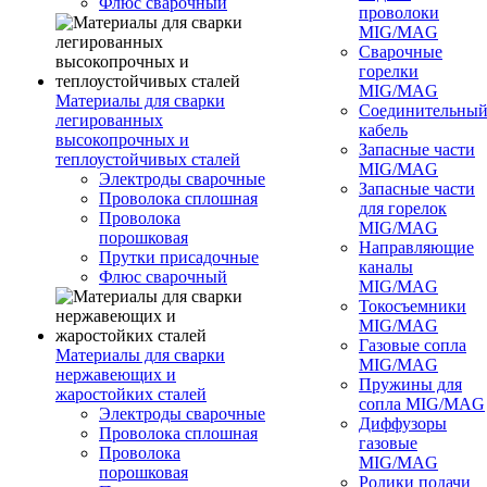
Флюс сварочный
проволоки
MIG/MAG
Сварочные
горелки
MIG/MAG
Материалы для сварки
Соединительны
легированных
кабель
высокопрочных и
Запасные части
теплоустойчивых сталей
MIG/MAG
Электроды сварочные
Запасные части
Проволока сплошная
для горелок
Проволока
MIG/MAG
порошковая
Направляющие
Прутки присадочные
каналы
Флюс сварочный
MIG/MAG
Токосъемники
MIG/MAG
Газовые сопла
Материалы для сварки
MIG/MAG
нержавеющих и
Пружины для
жаростойких сталей
сопла MIG/MAG
Электроды сварочные
Диффузоры
Проволока сплошная
газовые
Проволока
MIG/MAG
порошковая
Ролики подачи