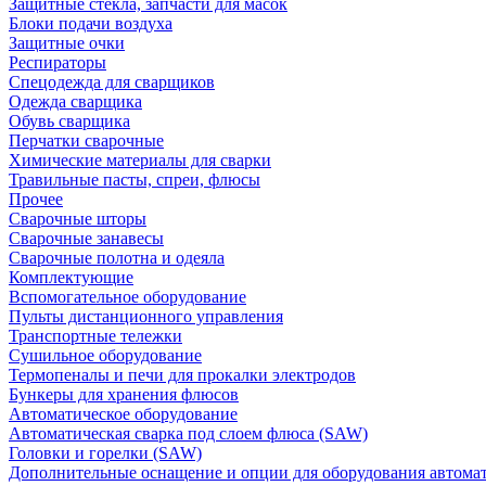
Защитные стекла, запчасти для масок
Блоки подачи воздуха
Защитные очки
Респираторы
Спецодежда для сварщиков
Одежда сварщика
Обувь сварщика
Перчатки сварочные
Химические материалы для сварки
Травильные пасты, спреи, флюсы
Прочее
Сварочные шторы
Сварочные занавесы
Сварочные полотна и одеяла
Комплектующие
Вспомогательное оборудование
Пульты дистанционного управления
Транспортные тележки
Сушильное оборудование
Термопеналы и печи для прокалки электродов
Бункеры для хранения флюсов
Автоматическое оборудование
Автоматическая сварка под слоем флюса (SAW)
Головки и горелки (SAW)
Дополнительные оснащение и опции для оборудования автома