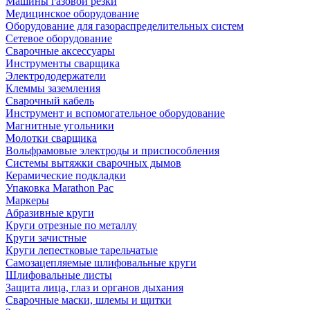
Машины газовой резки
Медицинское оборудование
Оборудование для газораспределительных систем
Сетевое оборудование
Сварочные аксессуары
Инструменты сварщика
Электрододержатели
Клеммы заземления
Сварочный кабель
Инструмент и вспомогательное оборудование
Магнитные угольники
Молотки сварщика
Вольфрамовые электроды и приспособления
Системы вытяжки сварочных дымов
Керамические подкладки
Упаковка Marathon Pac
Маркеры
Абразивные круги
Круги отрезные по металлу
Круги зачистные
Круги лепестковые тарельчатые
Самозацепляемые шлифовальные круги
Шлифовальные листы
Защита лица, глаз и органов дыхания
Сварочные маски, шлемы и щитки