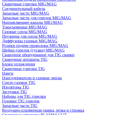
Сварочные горелки MIG/MAG
Соединительный кабель
Запасные части MIG/MAG
Запасные части для горелок MIG/MAG
Направляющие каналы MIG/MAG
Токосъемники MIG/MAG
Газовые сопла MIG/MAG
Пружины для сопла MIG/MAG
Диффузоры газовые MIG/MAG
Ролики подачи проволоки MIG/MAG
Шейки горелок (гусаки) MIG/MAG
Сварочное оборудование для TIG сварки
Сварочные аппараты TIG
Блоки охлаждения
Сварочные горелки TIG
Цанги
Цангодержатели и газовые линзы
Сопло газовое TIG
Изоляторы TIG
Заглушки TIG
Наборы для TIG горелки
Головки TIG горелок
Запасные части TIG
Воздушно-плазменная сварка, резка и строжка
Сварочные аппараты PLASMA CUT