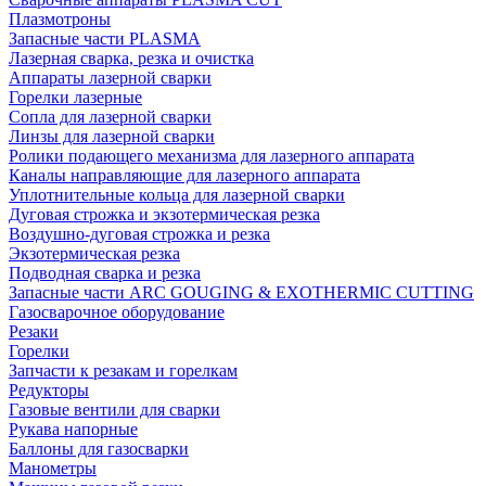
Плазмотроны
Запасные части PLASMA
Лазерная сварка, резка и очистка
Аппараты лазерной сварки
Горелки лазерные
Сопла для лазерной сварки
Линзы для лазерной сварки
Ролики подающего механизма для лазерного аппарата
Каналы направляющие для лазерного аппарата
Уплотнительные кольца для лазерной сварки
Дуговая строжка и экзотермическая резка
Воздушно-дуговая строжка и резка
Экзотермическая резка
Подводная сварка и резка
Запасные части ARC GOUGING & EXOTHERMIC CUTTING
Газосварочное оборудование
Резаки
Горелки
Запчасти к резакам и горелкам
Редукторы
Газовые вентили для сварки
Рукава напорные
Баллоны для газосварки
Манометры