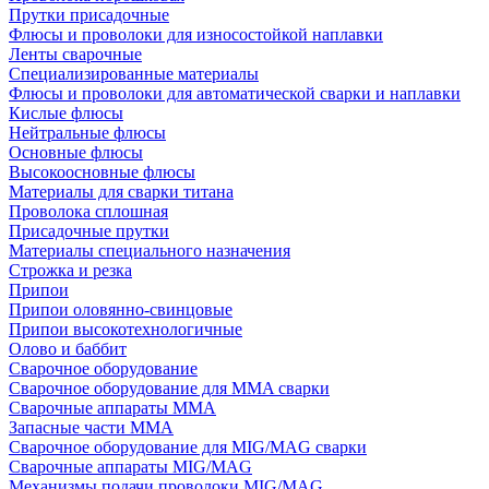
Прутки присадочные
Флюсы и проволоки для износостойкой наплавки
Ленты сварочные
Специализированные материалы
Флюсы и проволоки для автоматической сварки и наплавки
Кислые флюсы
Нейтральные флюсы
Основные флюсы
Высокоосновные флюсы
Материалы для сварки титана
Проволока сплошная
Присадочные прутки
Материалы специального назначения
Строжка и резка
Припои
Припои оловянно-свинцовые
Припои высокотехнологичные
Олово и баббит
Сварочное оборудование
Сварочное оборудование для MMA сварки
Сварочные аппараты MMA
Запасные части MMA
Сварочное оборудование для MIG/MAG сварки
Сварочные аппараты MIG/MAG
Механизмы подачи проволоки MIG/MAG