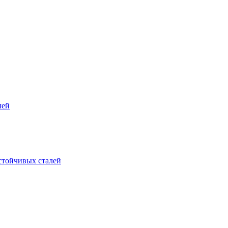
лей
стойчивых сталей