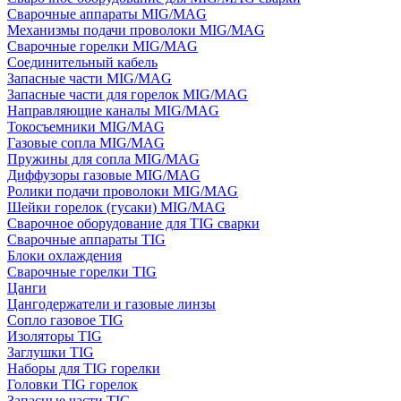
Сварочные аппараты MIG/MAG
Механизмы подачи проволоки MIG/MAG
Сварочные горелки MIG/MAG
Соединительный кабель
Запасные части MIG/MAG
Запасные части для горелок MIG/MAG
Направляющие каналы MIG/MAG
Токосъемники MIG/MAG
Газовые сопла MIG/MAG
Пружины для сопла MIG/MAG
Диффузоры газовые MIG/MAG
Ролики подачи проволоки MIG/MAG
Шейки горелок (гусаки) MIG/MAG
Сварочное оборудование для TIG сварки
Сварочные аппараты TIG
Блоки охлаждения
Сварочные горелки TIG
Цанги
Цангодержатели и газовые линзы
Сопло газовое TIG
Изоляторы TIG
Заглушки TIG
Наборы для TIG горелки
Головки TIG горелок
Запасные части TIG