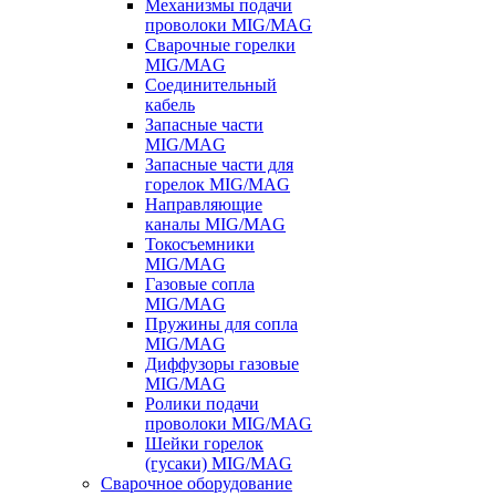
Механизмы подачи
проволоки MIG/MAG
Сварочные горелки
MIG/MAG
Соединительный
кабель
Запасные части
MIG/MAG
Запасные части для
горелок MIG/MAG
Направляющие
каналы MIG/MAG
Токосъемники
MIG/MAG
Газовые сопла
MIG/MAG
Пружины для сопла
MIG/MAG
Диффузоры газовые
MIG/MAG
Ролики подачи
проволоки MIG/MAG
Шейки горелок
(гусаки) MIG/MAG
Сварочное оборудование