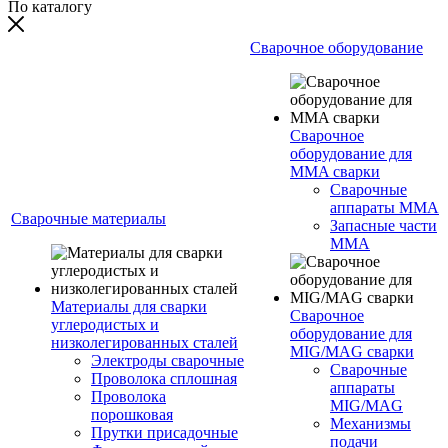
По каталогу
Сварочное оборудование
Сварочное
оборудование для
MMA сварки
Сварочные
аппараты MMA
Сварочные материалы
Запасные части
MMA
Материалы для сварки
Сварочное
углеродистых и
оборудование для
низколегированных сталей
MIG/MAG сварки
Электроды сварочные
Сварочные
Проволока сплошная
аппараты
Проволока
MIG/MAG
порошковая
Механизмы
Прутки присадочные
подачи