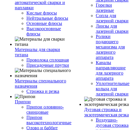
автоматической сварки и
Горелки
наплавки
лазерные
Кислые флюсы
Сопла для
Нейтральные флюсы
лазерной сварки
Основные флюсы
Линзы для
Высокоосновные
лазерной сварки
флюсы
Ролики
подающего
механизма для
Материалы для сварки
лазерного
титана
аппарата
Проволока сплошная
Каналы
Присадочные прутки
направляющие
для лазерного
аппарата
Материалы специального
Уплотнительные
назначения
кольца для
Строжка и резка
лазерной сварки
Припои
Припои оловянно-
Дуговая строжка и
свинцовые
экзотермическая резка
Припои
Воздушно-
высокотехнологичные
дуговая строжка
Олово и баббит