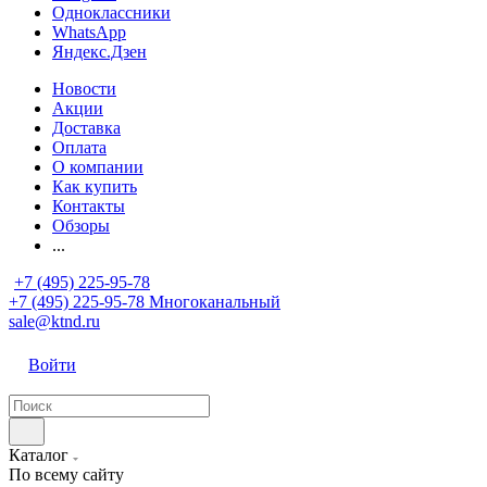
Одноклассники
WhatsApp
Яндекс.Дзен
Новости
Акции
Доставка
Оплата
О компании
Как купить
Контакты
Обзоры
...
+7 (495) 225-95-78
+7 (495) 225-95-78
Многоканальный
sale@ktnd.ru
Войти
Каталог
По всему сайту