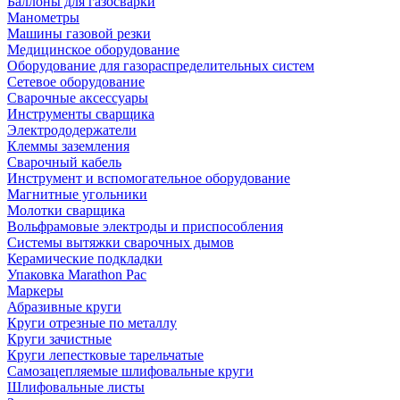
Баллоны для газосварки
Манометры
Машины газовой резки
Медицинское оборудование
Оборудование для газораспределительных систем
Сетевое оборудование
Сварочные аксессуары
Инструменты сварщика
Электрододержатели
Клеммы заземления
Сварочный кабель
Инструмент и вспомогательное оборудование
Магнитные угольники
Молотки сварщика
Вольфрамовые электроды и приспособления
Системы вытяжки сварочных дымов
Керамические подкладки
Упаковка Marathon Pac
Маркеры
Абразивные круги
Круги отрезные по металлу
Круги зачистные
Круги лепестковые тарельчатые
Самозацепляемые шлифовальные круги
Шлифовальные листы