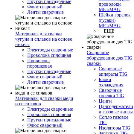
Прутки присадочные
проволоки
Флюс сварочный
MIG/MAG
Ленты сварочные
Шейки горелок
(гусаки)
MIG/MAG
+ ЕЩЕ
Материалы для сварки
чугуна и сплавов на основе
никеля
Электроды сварочные
Сварочное
Проволока сплошная
оборудование для TIG
Проволока
сварки
порошковая
Сварочные
Прутки присадочные
аппараты TIG
Флюс сварочный
Блоки
Ленты сварочные
охлаждения
Сварочные
горелки TIG
Материалы для сварки меди
Цанги
и ее сплавов
Цангодержатели
Электроды сварочные
и газовые линзы
Проволока сплошная
Сопло газовое
Прутки присадочные
TIG
Флюс сварочный
Изоляторы TIG
Заглушки TIG