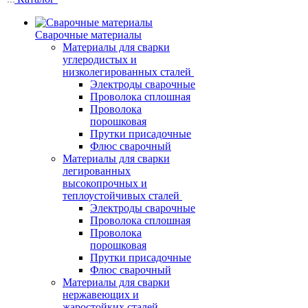
Сварочные материалы
Материалы для сварки
углеродистых и
низколегированных сталей
Электроды сварочные
Проволока сплошная
Проволока
порошковая
Прутки присадочные
Флюс сварочный
Материалы для сварки
легированных
высокопрочных и
теплоустойчивых сталей
Электроды сварочные
Проволока сплошная
Проволока
порошковая
Прутки присадочные
Флюс сварочный
Материалы для сварки
нержавеющих и
жаростойких сталей