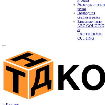
и резка
Экзотермическая
резка
Подводная
сварка и резка
Запасные части
ARC GOUGING
&
EXOTHERMIC
CUTTING
Каталог