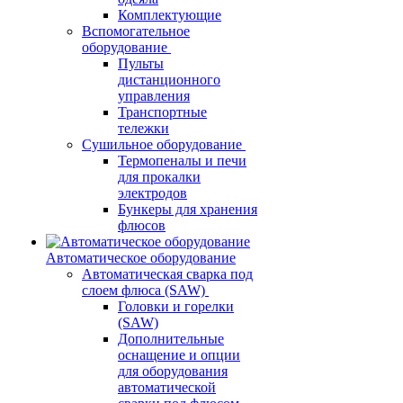
Комплектующие
Вспомогательное
оборудование
Пульты
дистанционного
управления
Транспортные
тележки
Сушильное оборудование
Термопеналы и печи
для прокалки
электродов
Бункеры для хранения
флюсов
Автоматическое оборудование
Автоматическая сварка под
слоем флюса (SAW)
Головки и горелки
(SAW)
Дополнительные
оснащение и опции
для оборудования
автоматической