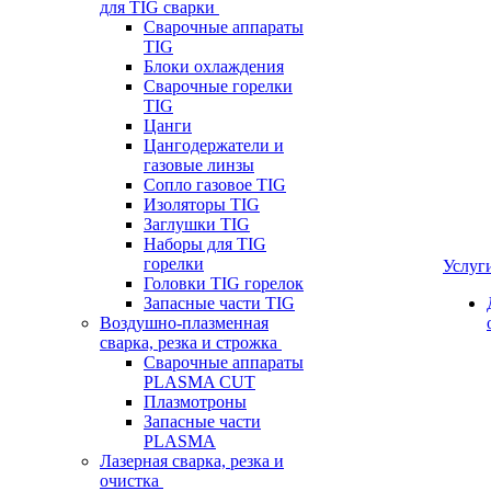
для TIG сварки
Сварочные аппараты
TIG
Блоки охлаждения
Сварочные горелки
TIG
Цанги
Цангодержатели и
газовые линзы
Сопло газовое TIG
Изоляторы TIG
Заглушки TIG
Наборы для TIG
горелки
Услуг
Головки TIG горелок
Запасные части TIG
Воздушно-плазменная
сварка, резка и строжка
Сварочные аппараты
PLASMA CUT
Плазмотроны
Запасные части
PLASMA
Лазерная сварка, резка и
очистка