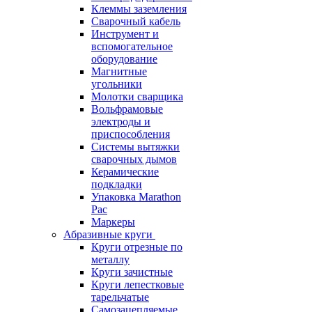
Клеммы заземления
Сварочный кабель
Инструмент и
вспомогательное
оборудование
Магнитные
угольники
Молотки сварщика
Вольфрамовые
электроды и
приспособления
Системы вытяжки
сварочных дымов
Керамические
подкладки
Упаковка Marathon
Pac
Маркеры
Абразивные круги
Круги отрезные по
металлу
Круги зачистные
Круги лепестковые
тарельчатые
Самозацепляемые