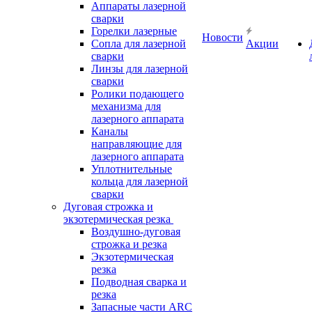
Аппараты лазерной
сварки
Горелки лазерные
Новости
Сопла для лазерной
Акции
сварки
Линзы для лазерной
сварки
Ролики подающего
механизма для
лазерного аппарата
Каналы
направляющие для
лазерного аппарата
Уплотнительные
кольца для лазерной
сварки
Дуговая строжка и
экзотермическая резка
Воздушно-дуговая
строжка и резка
Экзотермическая
резка
Подводная сварка и
резка
Запасные части ARC