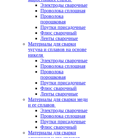
Электроды сварочные
Проволока сплошная
Проволока
порошковая
Прутки присадочные
Флюс сварочный
Ленты сварочные
Материалы для сварки
чугуна и сплавов на основе
никеля
Электроды сварочные
Проволока сплошная
Проволока
порошковая
Прутки присадочные
Флюс сварочный
Ленты сварочные
Материалы для сварки меди
и ее сплавов
Электроды сварочные
Проволока сплошная
Прутки присадочные
Флюс сварочный
Материалы для сварки