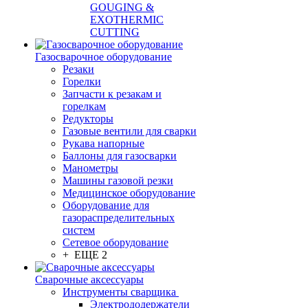
GOUGING &
EXOTHERMIC
CUTTING
Газосварочное оборудование
Резаки
Горелки
Запчасти к резакам и
горелкам
Редукторы
Газовые вентили для сварки
Рукава напорные
Баллоны для газосварки
Манометры
Машины газовой резки
Медицинское оборудование
Оборудование для
газораспределительных
систем
Сетевое оборудование
+ ЕЩЕ 2
Сварочные аксессуары
Инструменты сварщика
Электрододержатели