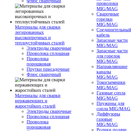
Флюс сварочный
проволоки
MIG/MAG
Сварочные
горелки
MIG/MAG
Материалы для сварки
Соединительны
легированных
кабель
высокопрочных и
Запасные части
теплоустойчивых сталей
MIG/MAG
Электроды сварочные
Запасные части
Проволока сплошная
для горелок
Проволока
MIG/MAG
порошковая
Направляющие
Прутки присадочные
каналы
Флюс сварочный
MIG/MAG
Токосъемники
MIG/MAG
Газовые сопла
Материалы для сварки
MIG/MAG
нержавеющих и
Пружины для
жаростойких сталей
сопла MIG/MAG
Электроды сварочные
Диффузоры
Проволока сплошная
газовые
Проволока
MIG/MAG
порошковая
Ролики подачи