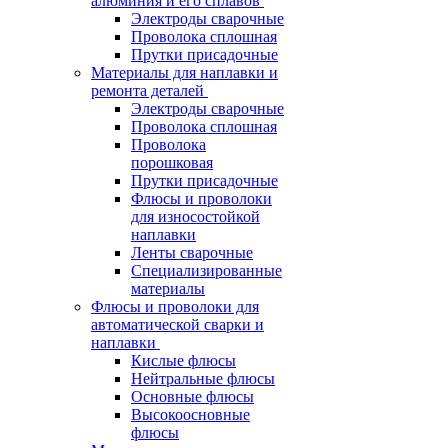
алюминия и его сплавов
Электроды сварочные
Проволока сплошная
Прутки присадочные
Материалы для наплавки и
ремонта деталей
Электроды сварочные
Проволока сплошная
Проволока
порошковая
Прутки присадочные
Флюсы и проволоки
для износостойкой
наплавки
Ленты сварочные
Специализированные
материалы
Флюсы и проволоки для
автоматической сварки и
наплавки
Кислые флюсы
Нейтральные флюсы
Основные флюсы
Высокоосновные
флюсы