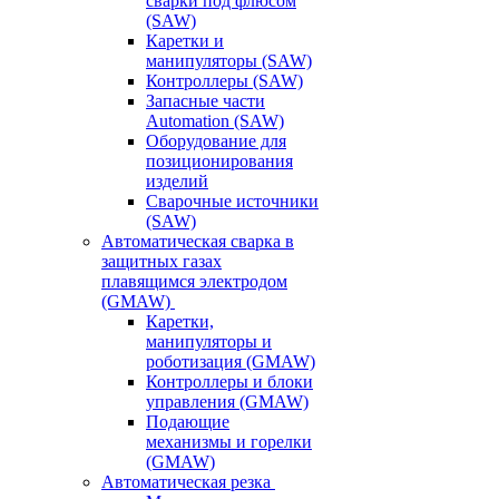
сварки под флюсом
(SAW)
Каретки и
манипуляторы (SAW)
Контроллеры (SAW)
Запасные части
Automation (SAW)
Оборудование для
позиционирования
изделий
Сварочные источники
(SAW)
Автоматическая сварка в
защитных газах
плавящимся электродом
(GMAW)
Каретки,
манипуляторы и
роботизация (GMAW)
Контроллеры и блоки
управления (GMAW)
Подающие
механизмы и горелки
(GMAW)
Автоматическая резка