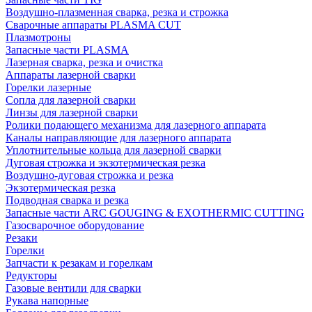
Воздушно-плазменная сварка, резка и строжка
Сварочные аппараты PLASMA CUT
Плазмотроны
Запасные части PLASMA
Лазерная сварка, резка и очистка
Аппараты лазерной сварки
Горелки лазерные
Сопла для лазерной сварки
Линзы для лазерной сварки
Ролики подающего механизма для лазерного аппарата
Каналы направляющие для лазерного аппарата
Уплотнительные кольца для лазерной сварки
Дуговая строжка и экзотермическая резка
Воздушно-дуговая строжка и резка
Экзотермическая резка
Подводная сварка и резка
Запасные части ARC GOUGING & EXOTHERMIC CUTTING
Газосварочное оборудование
Резаки
Горелки
Запчасти к резакам и горелкам
Редукторы
Газовые вентили для сварки
Рукава напорные