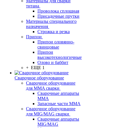
Материалы для сварки
титана
Проволока сплошная
Присадочные прутки
Материалы специального
назначения
Строжка и резка
Припои
Припои оловянно-
свинцовые
Припои
высокотехнологичные
Олово и баббит
+ ЕЩЕ 1
Сварочное оборудование
Сварочное оборудование
для MMA сварки
Сварочные аппараты
MMA
Запасные части MMA
Сварочное оборудование
для MIG/MAG сварки
Сварочные аппараты
MIG/MAG