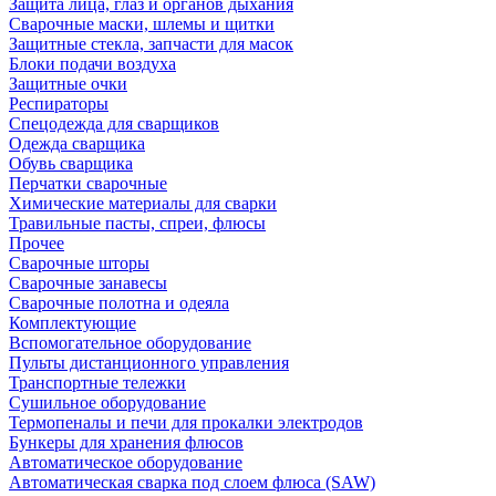
Защита лица, глаз и органов дыхания
Сварочные маски, шлемы и щитки
Защитные стекла, запчасти для масок
Блоки подачи воздуха
Защитные очки
Респираторы
Спецодежда для сварщиков
Одежда сварщика
Обувь сварщика
Перчатки сварочные
Химические материалы для сварки
Травильные пасты, спреи, флюсы
Прочее
Сварочные шторы
Сварочные занавесы
Сварочные полотна и одеяла
Комплектующие
Вспомогательное оборудование
Пульты дистанционного управления
Транспортные тележки
Сушильное оборудование
Термопеналы и печи для прокалки электродов
Бункеры для хранения флюсов
Автоматическое оборудование
Автоматическая сварка под слоем флюса (SAW)