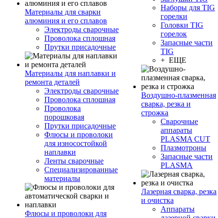
Наборы для TIG
Материалы для сварки
горелки
алюминия и его сплавов
Головки TIG
Электроды сварочные
горелок
Проволока сплошная
Запасные части
Прутки присадочные
TIG
+ ЕЩЕ
Материалы для наплавки и
ремонта деталей
Электроды сварочные
Воздушно-плазменная
Проволока сплошная
сварка, резка и
Проволока
строжка
порошковая
Сварочные
Прутки присадочные
аппараты
Флюсы и проволоки
PLASMA CUT
для износостойкой
Плазмотроны
наплавки
Запасные части
Ленты сварочные
PLASMA
Специализированные
материалы
Лазерная сварка, резка
и очистка
Аппараты
Флюсы и проволоки для
лазерной сварки