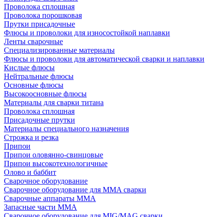
Проволока сплошная
Проволока порошковая
Прутки присадочные
Флюсы и проволоки для износостойкой наплавки
Ленты сварочные
Специализированные материалы
Флюсы и проволоки для автоматической сварки и наплавки
Кислые флюсы
Нейтральные флюсы
Основные флюсы
Высокоосновные флюсы
Материалы для сварки титана
Проволока сплошная
Присадочные прутки
Материалы специального назначения
Строжка и резка
Припои
Припои оловянно-свинцовые
Припои высокотехнологичные
Олово и баббит
Сварочное оборудование
Сварочное оборудование для MMA сварки
Сварочные аппараты MMA
Запасные части MMA
Сварочное оборудование для MIG/MAG сварки