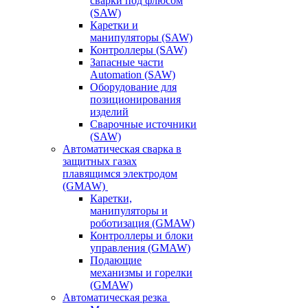
сварки под флюсом
(SAW)
Каретки и
манипуляторы (SAW)
Контроллеры (SAW)
Запасные части
Automation (SAW)
Оборудование для
позиционирования
изделий
Сварочные источники
(SAW)
Автоматическая сварка в
защитных газах
плавящимся электродом
(GMAW)
Каретки,
манипуляторы и
роботизация (GMAW)
Контроллеры и блоки
управления (GMAW)
Подающие
механизмы и горелки
(GMAW)
Автоматическая резка