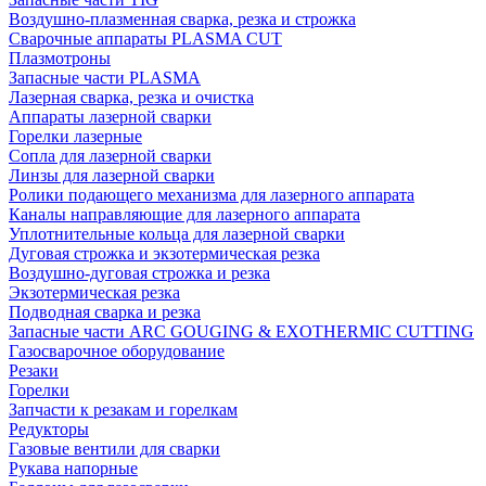
Воздушно-плазменная сварка, резка и строжка
Сварочные аппараты PLASMA CUT
Плазмотроны
Запасные части PLASMA
Лазерная сварка, резка и очистка
Аппараты лазерной сварки
Горелки лазерные
Сопла для лазерной сварки
Линзы для лазерной сварки
Ролики подающего механизма для лазерного аппарата
Каналы направляющие для лазерного аппарата
Уплотнительные кольца для лазерной сварки
Дуговая строжка и экзотермическая резка
Воздушно-дуговая строжка и резка
Экзотермическая резка
Подводная сварка и резка
Запасные части ARC GOUGING & EXOTHERMIC CUTTING
Газосварочное оборудование
Резаки
Горелки
Запчасти к резакам и горелкам
Редукторы
Газовые вентили для сварки
Рукава напорные