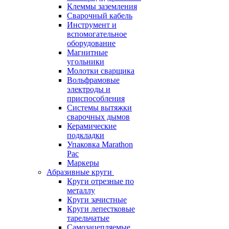
Клеммы заземления
Сварочный кабель
Инструмент и
вспомогательное
оборудование
Магнитные
угольники
Молотки сварщика
Вольфрамовые
электроды и
приспособления
Системы вытяжки
сварочных дымов
Керамические
подкладки
Упаковка Marathon
Pac
Маркеры
Абразивные круги
Круги отрезные по
металлу
Круги зачистные
Круги лепестковые
тарельчатые
Самозацепляемые