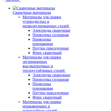
Сварочные материалы
Материалы для сварки
углеродистых и
низколегированных сталей
Электроды сварочные
Проволока сплошная
Проволока
порошковая
Прутки присадочные
Флюс сварочный
Материалы для сварки
легированных
высокопрочных и
теплоустойчивых сталей
Электроды сварочные
Проволока сплошная
Проволока
порошковая
Прутки присадочные
Флюс сварочный
Материалы для сварки
нержавеющих и
жаростойких сталей