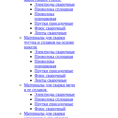
Электроды сварочные
Проволока сплошная
Проволока
порошковая
Прутки присадочные
Флюс сварочный
Ленты сварочные
Материалы для сварки
чугуна и сплавов на основе
никеля
Электроды сварочные
Проволока сплошная
Проволока
порошковая
Прутки присадочные
Флюс сварочный
Ленты сварочные
Материалы для сварки меди
и ее сплавов
Электроды сварочные
Проволока сплошная
Прутки присадочные
Флюс сварочный
Материалы для сварки