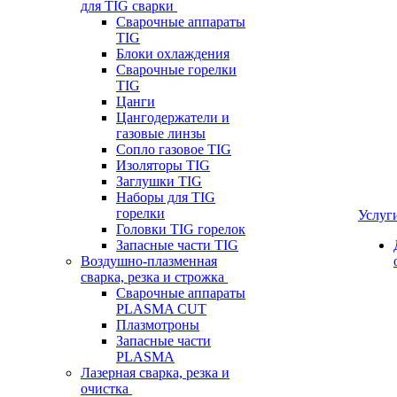
для TIG сварки
Сварочные аппараты
TIG
Блоки охлаждения
Сварочные горелки
TIG
Цанги
Цангодержатели и
газовые линзы
Сопло газовое TIG
Изоляторы TIG
Заглушки TIG
Наборы для TIG
горелки
Услуг
Головки TIG горелок
Запасные части TIG
Воздушно-плазменная
сварка, резка и строжка
Сварочные аппараты
PLASMA CUT
Плазмотроны
Запасные части
PLASMA
Лазерная сварка, резка и
очистка