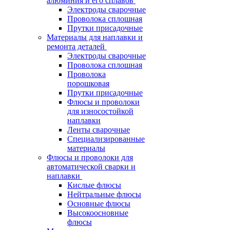
алюминия и его сплавов
Электроды сварочные
Проволока сплошная
Прутки присадочные
Материалы для наплавки и
ремонта деталей
Электроды сварочные
Проволока сплошная
Проволока
порошковая
Прутки присадочные
Флюсы и проволоки
для износостойкой
наплавки
Ленты сварочные
Специализированные
материалы
Флюсы и проволоки для
автоматической сварки и
наплавки
Кислые флюсы
Нейтральные флюсы
Основные флюсы
Высокоосновные
флюсы