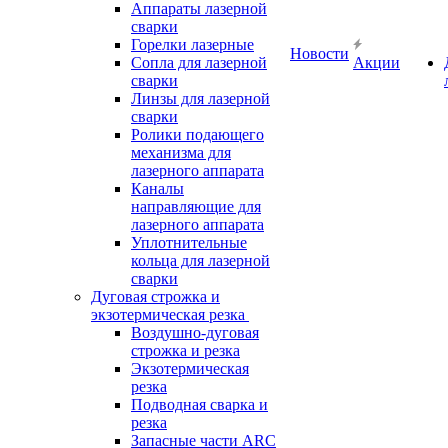
Аппараты лазерной
сварки
Горелки лазерные
Новости
Сопла для лазерной
Акции
сварки
Линзы для лазерной
сварки
Ролики подающего
механизма для
лазерного аппарата
Каналы
направляющие для
лазерного аппарата
Уплотнительные
кольца для лазерной
сварки
Дуговая строжка и
экзотермическая резка
Воздушно-дуговая
строжка и резка
Экзотермическая
резка
Подводная сварка и
резка
Запасные части ARC