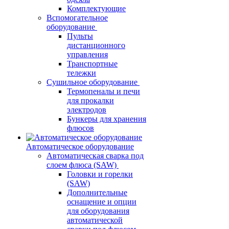
Комплектующие
Вспомогательное
оборудование
Пульты
дистанционного
управления
Транспортные
тележки
Сушильное оборудование
Термопеналы и печи
для прокалки
электродов
Бункеры для хранения
флюсов
Автоматическое оборудование
Автоматическая сварка под
слоем флюса (SAW)
Головки и горелки
(SAW)
Дополнительные
оснащение и опции
для оборудования
автоматической