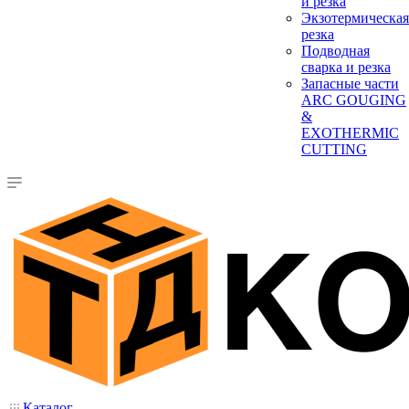
и резка
Экзотермическая
резка
Подводная
сварка и резка
Запасные части
ARC GOUGING
&
EXOTHERMIC
CUTTING
Каталог