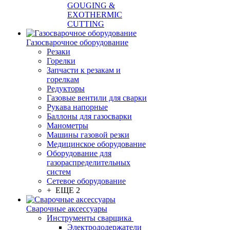
GOUGING &
EXOTHERMIC
CUTTING
Газосварочное оборудование
Резаки
Горелки
Запчасти к резакам и
горелкам
Редукторы
Газовые вентили для сварки
Рукава напорные
Баллоны для газосварки
Манометры
Машины газовой резки
Медицинское оборудование
Оборудование для
газораспределительных
систем
Сетевое оборудование
+ ЕЩЕ 2
Сварочные аксессуары
Инструменты сварщика
Электрододержатели