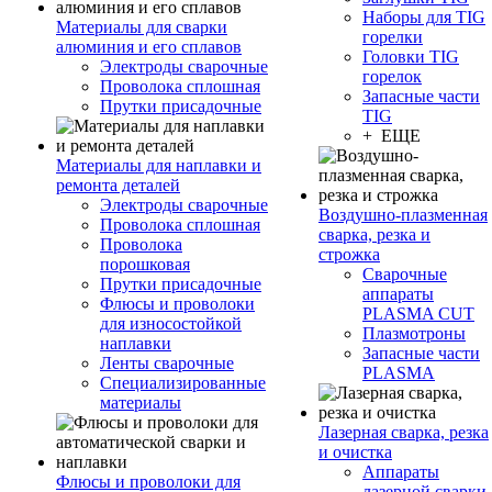
Наборы для TIG
Материалы для сварки
горелки
алюминия и его сплавов
Головки TIG
Электроды сварочные
горелок
Проволока сплошная
Запасные части
Прутки присадочные
TIG
+ ЕЩЕ
Материалы для наплавки и
ремонта деталей
Электроды сварочные
Воздушно-плазменная
Проволока сплошная
сварка, резка и
Проволока
строжка
порошковая
Сварочные
Прутки присадочные
аппараты
Флюсы и проволоки
PLASMA CUT
для износостойкой
Плазмотроны
наплавки
Запасные части
Ленты сварочные
PLASMA
Специализированные
материалы
Лазерная сварка, резка
и очистка
Аппараты
Флюсы и проволоки для
лазерной сварки