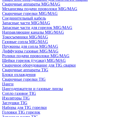
Сварочные аппараты MIG/MAG
Механизмы подачи проволоки MIG/MAG
Сварочные горелки MIG/MAG
Соединительный кабель
Запасные части MIG/MAG
Запасные части для горелок MIG/MAG
Направляющие каналы MIG/MAG
Токосъемники MIG/MAG
Газовые сопла MIG/MAG
Пружины для сопла MIG/MAG
Диффузоры газовые MIG/MAG
Ролики подачи проволоки MIG/MAG
Шейки горелок (гусаки) MIG/MAG
Сварочное оборудование для TIG сварки
Сварочные аппараты TIG
Блоки охлаждения
Сварочные горелки TIG
Цанги
Цангодержатели и газовые линзы
Сопло газовое TIG
Изоляторы TIG
Заглушки TIG
Наборы для TIG горелки
Головки TIG горелок
Запасные части TIG