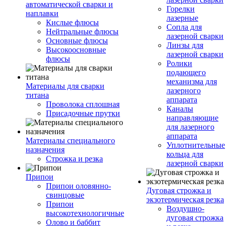
автоматической сварки и
Горелки
наплавки
лазерные
Кислые флюсы
Сопла для
Нейтральные флюсы
лазерной сварки
Основные флюсы
Линзы для
Высокоосновные
лазерной сварки
флюсы
Ролики
подающего
механизма для
Материалы для сварки
лазерного
титана
аппарата
Проволока сплошная
Каналы
Присадочные прутки
направляющие
для лазерного
аппарата
Материалы специального
Уплотнительные
назначения
кольца для
Строжка и резка
лазерной сварки
Припои
Припои оловянно-
Дуговая строжка и
свинцовые
экзотермическая резка
Припои
Воздушно-
высокотехнологичные
дуговая строжка
Олово и баббит