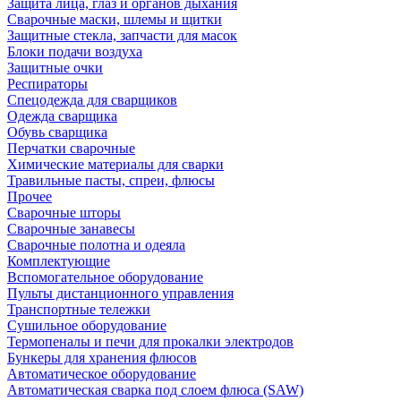
Защита лица, глаз и органов дыхания
Сварочные маски, шлемы и щитки
Защитные стекла, запчасти для масок
Блоки подачи воздуха
Защитные очки
Респираторы
Спецодежда для сварщиков
Одежда сварщика
Обувь сварщика
Перчатки сварочные
Химические материалы для сварки
Травильные пасты, спреи, флюсы
Прочее
Сварочные шторы
Сварочные занавесы
Сварочные полотна и одеяла
Комплектующие
Вспомогательное оборудование
Пульты дистанционного управления
Транспортные тележки
Сушильное оборудование
Термопеналы и печи для прокалки электродов
Бункеры для хранения флюсов
Автоматическое оборудование
Автоматическая сварка под слоем флюса (SAW)