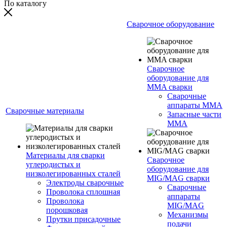
По каталогу
Сварочное оборудование
Сварочное
оборудование для
MMA сварки
Сварочные
аппараты MMA
Сварочные материалы
Запасные части
MMA
Материалы для сварки
Сварочное
углеродистых и
оборудование для
низколегированных сталей
MIG/MAG сварки
Электроды сварочные
Сварочные
Проволока сплошная
аппараты
Проволока
MIG/MAG
порошковая
Механизмы
Прутки присадочные
подачи