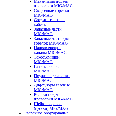
Механизмы подачи
проволоки MIG/MAG
Сварочные горелки
MIG/MAG
Соединительный
кабель
Запасные части
MIG/MAG
Запасные части для
горелок MIG/MAG
Направляющие
каналы MIG/MAG
Токосъемники
MIG/MAG
Газовые сопла
MIG/MAG
Пружины для сопла
MIG/MAG
Диффузоры газовые
MIG/MAG
Ролики подачи
проволоки MIG/MAG
Шейки горелок
(гусаки) MIG/MAG
Сварочное оборудование