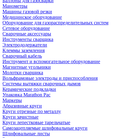
Баллоны для газосварки
Манометры
Машины газовой резки
Медицинское оборудование
Оборудование для газораспределительных систем
Сетевое оборудование
Сварочные аксессуары
Инструменты сварщика
Электрододержатели
Клеммы заземления
Сварочный кабель
Инструмент и вспомогательное оборудование
Магнитные угольники
Молотки сварщика
Вольфрамовые электроды и приспособления
Системы вытяжки сварочных дымов
Керамические подкладки
Упаковка Marathon Pac
Маркеры
Абразивные круги
Круги отрезные по металлу
Круги зачистные
Круги лепестковые тарельчатые
Самозацепляемые шлифовальные круги
Шлифовальные листы