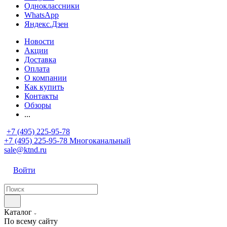
Одноклассники
WhatsApp
Яндекс.Дзен
Новости
Акции
Доставка
Оплата
О компании
Как купить
Контакты
Обзоры
...
+7 (495) 225-95-78
+7 (495) 225-95-78
Многоканальный
sale@ktnd.ru
Войти
Каталог
По всему сайту