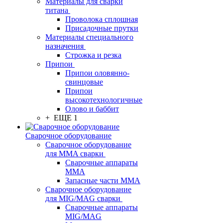
Материалы для сварки
титана
Проволока сплошная
Присадочные прутки
Материалы специального
назначения
Строжка и резка
Припои
Припои оловянно-
свинцовые
Припои
высокотехнологичные
Олово и баббит
+ ЕЩЕ 1
Сварочное оборудование
Сварочное оборудование
для MMA сварки
Сварочные аппараты
MMA
Запасные части MMA
Сварочное оборудование
для MIG/MAG сварки
Сварочные аппараты
MIG/MAG