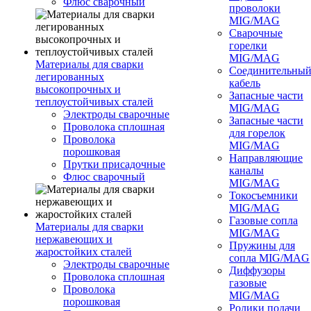
Флюс сварочный
проволоки
MIG/MAG
Сварочные
горелки
MIG/MAG
Материалы для сварки
Соединительны
легированных
кабель
высокопрочных и
Запасные части
теплоустойчивых сталей
MIG/MAG
Электроды сварочные
Запасные части
Проволока сплошная
для горелок
Проволока
MIG/MAG
порошковая
Направляющие
Прутки присадочные
каналы
Флюс сварочный
MIG/MAG
Токосъемники
MIG/MAG
Газовые сопла
Материалы для сварки
MIG/MAG
нержавеющих и
Пружины для
жаростойких сталей
сопла MIG/MAG
Электроды сварочные
Диффузоры
Проволока сплошная
газовые
Проволока
MIG/MAG
порошковая
Ролики подачи