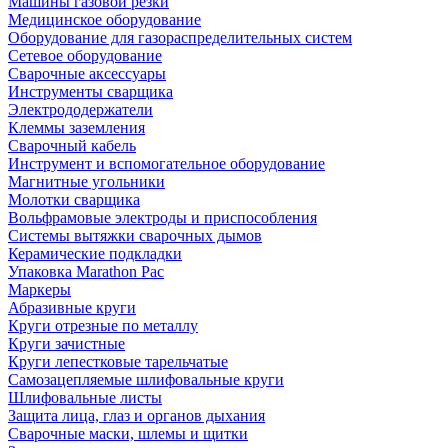
Машины газовой резки
Медицинское оборудование
Оборудование для газораспределительных систем
Сетевое оборудование
Сварочные аксессуары
Инструменты сварщика
Электрододержатели
Клеммы заземления
Сварочный кабель
Инструмент и вспомогательное оборудование
Магнитные угольники
Молотки сварщика
Вольфрамовые электроды и приспособления
Системы вытяжки сварочных дымов
Керамические подкладки
Упаковка Marathon Pac
Маркеры
Абразивные круги
Круги отрезные по металлу
Круги зачистные
Круги лепестковые тарельчатые
Самозацепляемые шлифовальные круги
Шлифовальные листы
Защита лица, глаз и органов дыхания
Сварочные маски, шлемы и щитки