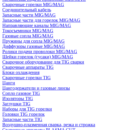
Сварочные горелки MIG/MAG
Соединительный кабель
Запасные части MIG/MAG
Запасные части для горелок MIG/MAG
Направляющие каналы MIG/MAG
Токосъемники MIG/MAG
Газовые сопла MIG/MAG
Пружины для сопла MIG/MAG
Диффузоры газовые MIG/MAG
Ролики подачи проволоки MIG/MAG
Шейки горелок (гусаки) MIG/MAG
Сварочное оборудование для TIG сварки
Сварочные аппараты TIG
Блоки охлаждения
Сварочные горелки TIG
Цанги
Цангодержатели и газовые линзы
Сопло газовое TIG
Изоляторы TIG
Заглушки TIG
Наборы для TIG горелки
Головки TIG горелок
Запасные части TIG
Воздушно-плазменная сварка, резка и строжка
Сварочные аппараты PLASMA CUT