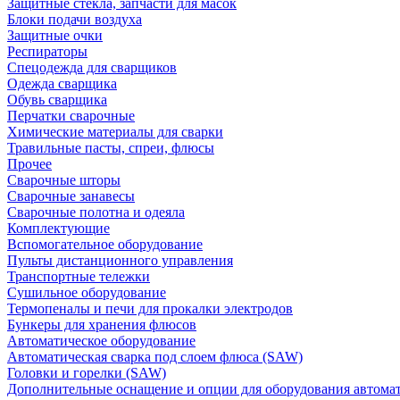
Защитные стекла, запчасти для масок
Блоки подачи воздуха
Защитные очки
Респираторы
Спецодежда для сварщиков
Одежда сварщика
Обувь сварщика
Перчатки сварочные
Химические материалы для сварки
Травильные пасты, спреи, флюсы
Прочее
Сварочные шторы
Сварочные занавесы
Сварочные полотна и одеяла
Комплектующие
Вспомогательное оборудование
Пульты дистанционного управления
Транспортные тележки
Сушильное оборудование
Термопеналы и печи для прокалки электродов
Бункеры для хранения флюсов
Автоматическое оборудование
Автоматическая сварка под слоем флюса (SAW)
Головки и горелки (SAW)
Дополнительные оснащение и опции для оборудования автома