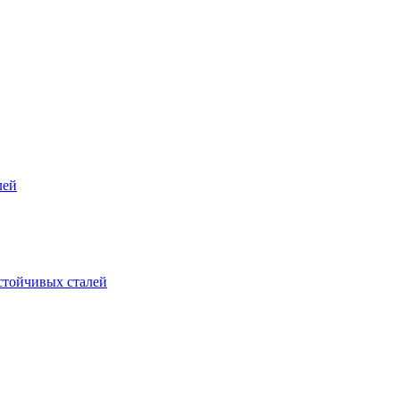
лей
стойчивых сталей