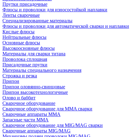
Прутки присадочные
Флюсы и проволоки для износостойкой наплавки
Ленты сварочные
Специализированные материалы
Флюсы и проволоки для автоматической сварки и наплавки
Кислые флюсы
Нейтральные флюсы
Основные флюсы
Высокоосновные флюсы
Материалы для сварки титана
Проволока сплошная
Присадочные прутки
Материалы специального назначения
Строжка и резка
Припои
Припои оловянно-свинцовые
Припои высокотехнологичные
Олово и баббит
Сварочное оборудование
Сварочное оборудование для MMA сварки
Сварочные аппараты MMA
Запасные части MMA
Сварочное оборудование для MIG/MAG сварки
Сварочные аппараты MIG/MAG
Механизмы подачи проволоки MIG/MAG