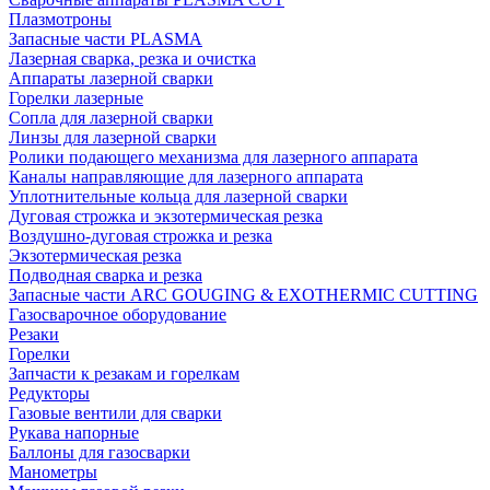
Плазмотроны
Запасные части PLASMA
Лазерная сварка, резка и очистка
Аппараты лазерной сварки
Горелки лазерные
Сопла для лазерной сварки
Линзы для лазерной сварки
Ролики подающего механизма для лазерного аппарата
Каналы направляющие для лазерного аппарата
Уплотнительные кольца для лазерной сварки
Дуговая строжка и экзотермическая резка
Воздушно-дуговая строжка и резка
Экзотермическая резка
Подводная сварка и резка
Запасные части ARC GOUGING & EXOTHERMIC CUTTING
Газосварочное оборудование
Резаки
Горелки
Запчасти к резакам и горелкам
Редукторы
Газовые вентили для сварки
Рукава напорные
Баллоны для газосварки
Манометры