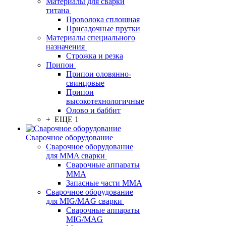
Материалы для сварки
титана
Проволока сплошная
Присадочные прутки
Материалы специального
назначения
Строжка и резка
Припои
Припои оловянно-
свинцовые
Припои
высокотехнологичные
Олово и баббит
+ ЕЩЕ 1
Сварочное оборудование
Сварочное оборудование
для MMA сварки
Сварочные аппараты
MMA
Запасные части MMA
Сварочное оборудование
для MIG/MAG сварки
Сварочные аппараты
MIG/MAG