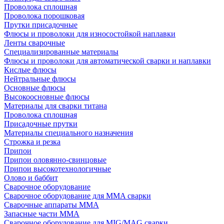
Проволока сплошная
Проволока порошковая
Прутки присадочные
Флюсы и проволоки для износостойкой наплавки
Ленты сварочные
Специализированные материалы
Флюсы и проволоки для автоматической сварки и наплавки
Кислые флюсы
Нейтральные флюсы
Основные флюсы
Высокоосновные флюсы
Материалы для сварки титана
Проволока сплошная
Присадочные прутки
Материалы специального назначения
Строжка и резка
Припои
Припои оловянно-свинцовые
Припои высокотехнологичные
Олово и баббит
Сварочное оборудование
Сварочное оборудование для MMA сварки
Сварочные аппараты MMA
Запасные части MMA
Сварочное оборудование для MIG/MAG сварки