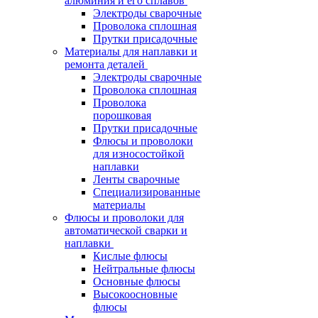
алюминия и его сплавов
Электроды сварочные
Проволока сплошная
Прутки присадочные
Материалы для наплавки и
ремонта деталей
Электроды сварочные
Проволока сплошная
Проволока
порошковая
Прутки присадочные
Флюсы и проволоки
для износостойкой
наплавки
Ленты сварочные
Специализированные
материалы
Флюсы и проволоки для
автоматической сварки и
наплавки
Кислые флюсы
Нейтральные флюсы
Основные флюсы
Высокоосновные
флюсы