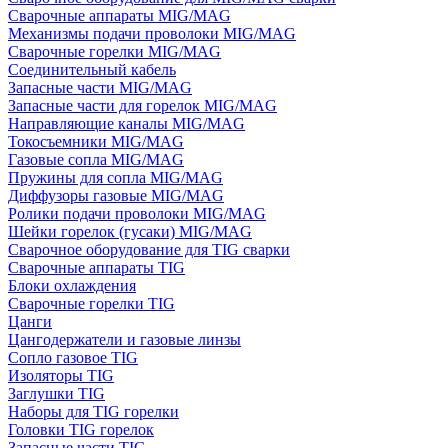
Сварочные аппараты MIG/MAG
Механизмы подачи проволоки MIG/MAG
Сварочные горелки MIG/MAG
Соединительный кабель
Запасные части MIG/MAG
Запасные части для горелок MIG/MAG
Направляющие каналы MIG/MAG
Токосъемники MIG/MAG
Газовые сопла MIG/MAG
Пружины для сопла MIG/MAG
Диффузоры газовые MIG/MAG
Ролики подачи проволоки MIG/MAG
Шейки горелок (гусаки) MIG/MAG
Сварочное оборудование для TIG сварки
Сварочные аппараты TIG
Блоки охлаждения
Сварочные горелки TIG
Цанги
Цангодержатели и газовые линзы
Сопло газовое TIG
Изоляторы TIG
Заглушки TIG
Наборы для TIG горелки
Головки TIG горелок
Запасные части TIG