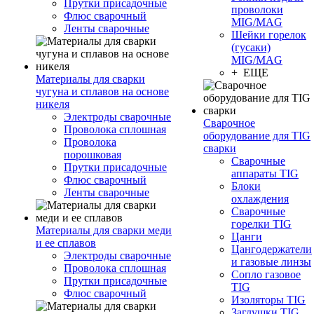
Прутки присадочные
проволоки
Флюс сварочный
MIG/MAG
Ленты сварочные
Шейки горелок
(гусаки)
MIG/MAG
+ ЕЩЕ
Материалы для сварки
чугуна и сплавов на основе
никеля
Электроды сварочные
Сварочное
Проволока сплошная
оборудование для TIG
Проволока
сварки
порошковая
Сварочные
Прутки присадочные
аппараты TIG
Флюс сварочный
Блоки
Ленты сварочные
охлаждения
Сварочные
горелки TIG
Материалы для сварки меди
Цанги
и ее сплавов
Цангодержатели
Электроды сварочные
и газовые линзы
Проволока сплошная
Сопло газовое
Прутки присадочные
TIG
Флюс сварочный
Изоляторы TIG
Заглушки TIG