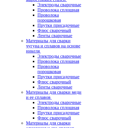
Электроды сварочные
Проволока сплошная
Проволока
порошковая
Прутки присадочные
Флюс сварочный
Ленты сварочные
Материалы для сварки
чугуна и сплавов на основе
никеля
Электроды сварочные
Проволока сплошная
Проволока
порошковая
Прутки присадочные
Флюс сварочный
Ленты сварочные
Материалы для сварки меди
и ее сплавов
Электроды сварочные
Проволока сплошная
Прутки присадочные
Флюс сварочный
Материалы для сварки