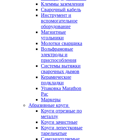
Клеммы заземления
Сварочный кабель
Инструмент и
вспомогательное
оборудование
Магнитные
угольники
Молотки сварщика
Вольфрамовые
электроды и
приспособления
Системы вытяжки
сварочных дымов
Керамические
подкладки
Упаковка Marathon
Pac
Маркеры
Абразивные круги
Круги отрезные по
металлу
Круги зачистные
Круги лепестковые
тарельчатые
Самозацепляемые