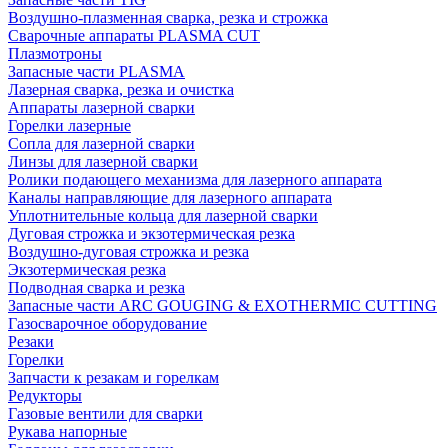
Воздушно-плазменная сварка, резка и строжка
Сварочные аппараты PLASMA CUT
Плазмотроны
Запасные части PLASMA
Лазерная сварка, резка и очистка
Аппараты лазерной сварки
Горелки лазерные
Сопла для лазерной сварки
Линзы для лазерной сварки
Ролики подающего механизма для лазерного аппарата
Каналы направляющие для лазерного аппарата
Уплотнительные кольца для лазерной сварки
Дуговая строжка и экзотермическая резка
Воздушно-дуговая строжка и резка
Экзотермическая резка
Подводная сварка и резка
Запасные части ARC GOUGING & EXOTHERMIC CUTTING
Газосварочное оборудование
Резаки
Горелки
Запчасти к резакам и горелкам
Редукторы
Газовые вентили для сварки
Рукава напорные