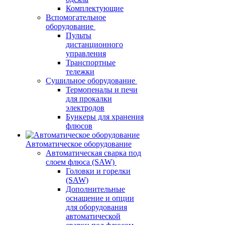
Комплектующие
Вспомогательное
оборудование
Пульты
дистанционного
управления
Транспортные
тележки
Сушильное оборудование
Термопеналы и печи
для прокалки
электродов
Бункеры для хранения
флюсов
Автоматическое оборудование
Автоматическая сварка под
слоем флюса (SAW)
Головки и горелки
(SAW)
Дополнительные
оснащение и опции
для оборудования
автоматической