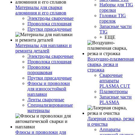
Наборы для TIG
Материалы для сварки
горелки
алюминия и его сплавов
Головки TIG
Электроды сварочные
горелок
Проволока сплошная
Запасные части
Прутки присадочные
TIG
+ ЕЩЕ
Материалы для наплавки и
ремонта деталей
Электроды сварочные
Воздушно-плазменная
Проволока сплошная
сварка, резка и
Проволока
строжка
порошковая
Сварочные
Прутки присадочные
аппараты
Флюсы и проволоки
PLASMA CUT
для износостойкой
Плазмотроны
наплавки
Запасные части
Ленты сварочные
PLASMA
Специализированные
материалы
Лазерная сварка, резка
и очистка
Аппараты
Флюсы и проволоки для
лазерной сварки