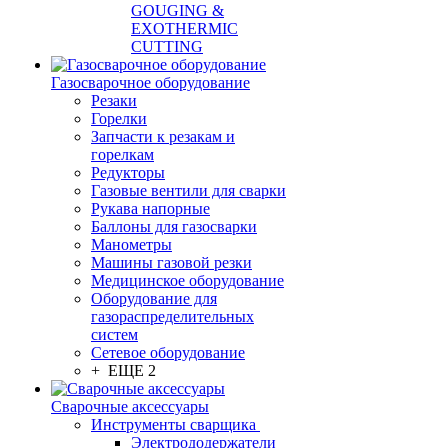
GOUGING &
EXOTHERMIC
CUTTING
Газосварочное оборудование
Резаки
Горелки
Запчасти к резакам и
горелкам
Редукторы
Газовые вентили для сварки
Рукава напорные
Баллоны для газосварки
Манометры
Машины газовой резки
Медицинское оборудование
Оборудование для
газораспределительных
систем
Сетевое оборудование
+ ЕЩЕ 2
Сварочные аксессуары
Инструменты сварщика
Электрододержатели