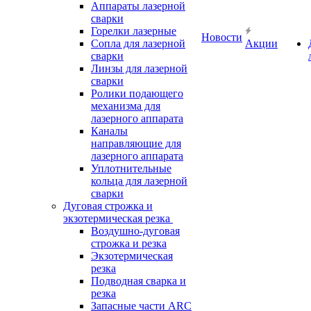
Аппараты лазерной
сварки
Горелки лазерные
Новости
Сопла для лазерной
Акции
сварки
Линзы для лазерной
сварки
Ролики подающего
механизма для
лазерного аппарата
Каналы
направляющие для
лазерного аппарата
Уплотнительные
кольца для лазерной
сварки
Дуговая строжка и
экзотермическая резка
Воздушно-дуговая
строжка и резка
Экзотермическая
резка
Подводная сварка и
резка
Запасные части ARC