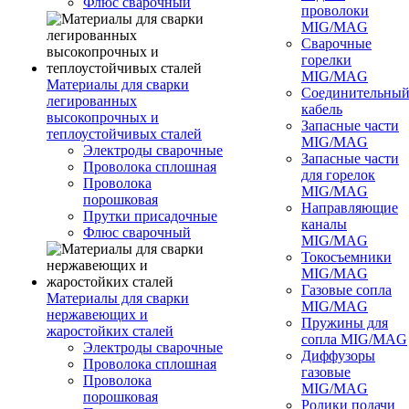
Флюс сварочный
проволоки
MIG/MAG
Сварочные
горелки
MIG/MAG
Материалы для сварки
Соединительны
легированных
кабель
высокопрочных и
Запасные части
теплоустойчивых сталей
MIG/MAG
Электроды сварочные
Запасные части
Проволока сплошная
для горелок
Проволока
MIG/MAG
порошковая
Направляющие
Прутки присадочные
каналы
Флюс сварочный
MIG/MAG
Токосъемники
MIG/MAG
Газовые сопла
Материалы для сварки
MIG/MAG
нержавеющих и
Пружины для
жаростойких сталей
сопла MIG/MAG
Электроды сварочные
Диффузоры
Проволока сплошная
газовые
Проволока
MIG/MAG
порошковая
Ролики подачи