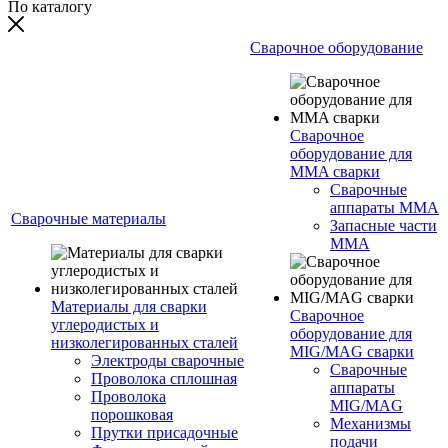
По каталогу
Сварочное оборудование
Сварочное
оборудование для
MMA сварки
Сварочные
аппараты MMA
Сварочные материалы
Запасные части
MMA
Материалы для сварки
Сварочное
углеродистых и
оборудование для
низколегированных сталей
MIG/MAG сварки
Электроды сварочные
Сварочные
Проволока сплошная
аппараты
Проволока
MIG/MAG
порошковая
Механизмы
Прутки присадочные
подачи