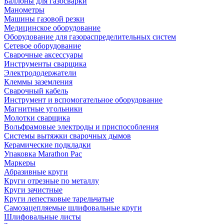
Баллоны для газосварки
Манометры
Машины газовой резки
Медицинское оборудование
Оборудование для газораспределительных систем
Сетевое оборудование
Сварочные аксессуары
Инструменты сварщика
Электрододержатели
Клеммы заземления
Сварочный кабель
Инструмент и вспомогательное оборудование
Магнитные угольники
Молотки сварщика
Вольфрамовые электроды и приспособления
Системы вытяжки сварочных дымов
Керамические подкладки
Упаковка Marathon Pac
Маркеры
Абразивные круги
Круги отрезные по металлу
Круги зачистные
Круги лепестковые тарельчатые
Самозацепляемые шлифовальные круги
Шлифовальные листы