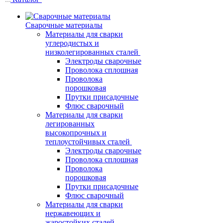
Сварочные материалы
Материалы для сварки
углеродистых и
низколегированных сталей
Электроды сварочные
Проволока сплошная
Проволока
порошковая
Прутки присадочные
Флюс сварочный
Материалы для сварки
легированных
высокопрочных и
теплоустойчивых сталей
Электроды сварочные
Проволока сплошная
Проволока
порошковая
Прутки присадочные
Флюс сварочный
Материалы для сварки
нержавеющих и
жаростойких сталей