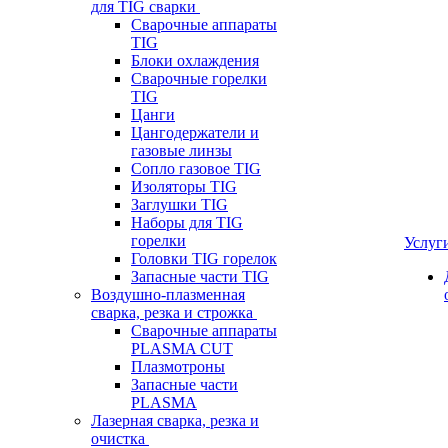
для TIG сварки
Сварочные аппараты
TIG
Блоки охлаждения
Сварочные горелки
TIG
Цанги
Цангодержатели и
газовые линзы
Сопло газовое TIG
Изоляторы TIG
Заглушки TIG
Наборы для TIG
горелки
Услуг
Головки TIG горелок
Запасные части TIG
Воздушно-плазменная
сварка, резка и строжка
Сварочные аппараты
PLASMA CUT
Плазмотроны
Запасные части
PLASMA
Лазерная сварка, резка и
очистка