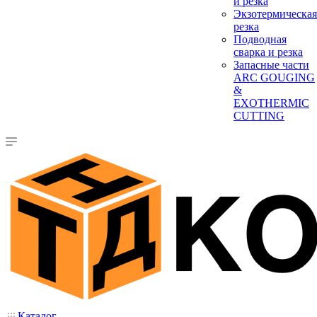
и резка
Экзотермическая
резка
Подводная
сварка и резка
Запасные части
ARC GOUGING
&
EXOTHERMIC
CUTTING
Каталог