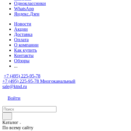
Одноклассники
WhatsApp
Яндекс.Дзен
Новости
Акции
Доставка
Оплата
О компании
Как купить
Контакты
Обзоры
...
+7 (495) 225-95-78
+7 (495) 225-95-78
Многоканальный
sale@ktnd.ru
Войти
Каталог
По всему сайту