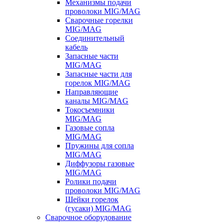
Механизмы подачи
проволоки MIG/MAG
Сварочные горелки
MIG/MAG
Соединительный
кабель
Запасные части
MIG/MAG
Запасные части для
горелок MIG/MAG
Направляющие
каналы MIG/MAG
Токосъемники
MIG/MAG
Газовые сопла
MIG/MAG
Пружины для сопла
MIG/MAG
Диффузоры газовые
MIG/MAG
Ролики подачи
проволоки MIG/MAG
Шейки горелок
(гусаки) MIG/MAG
Сварочное оборудование