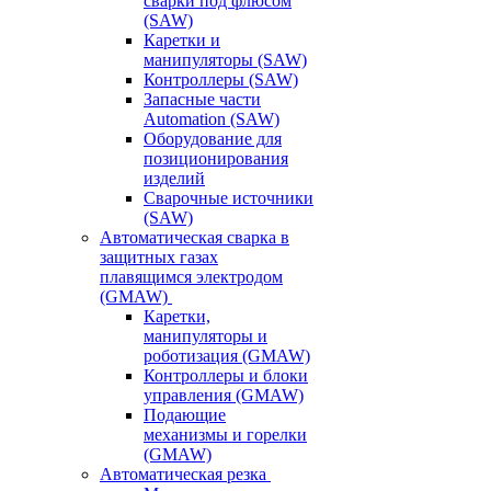
сварки под флюсом
(SAW)
Каретки и
манипуляторы (SAW)
Контроллеры (SAW)
Запасные части
Automation (SAW)
Оборудование для
позиционирования
изделий
Сварочные источники
(SAW)
Автоматическая сварка в
защитных газах
плавящимся электродом
(GMAW)
Каретки,
манипуляторы и
роботизация (GMAW)
Контроллеры и блоки
управления (GMAW)
Подающие
механизмы и горелки
(GMAW)
Автоматическая резка