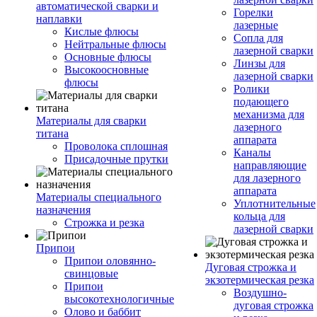
автоматической сварки и
Горелки
наплавки
лазерные
Кислые флюсы
Сопла для
Нейтральные флюсы
лазерной сварки
Основные флюсы
Линзы для
Высокоосновные
лазерной сварки
флюсы
Ролики
подающего
механизма для
Материалы для сварки
лазерного
титана
аппарата
Проволока сплошная
Каналы
Присадочные прутки
направляющие
для лазерного
аппарата
Материалы специального
Уплотнительные
назначения
кольца для
Строжка и резка
лазерной сварки
Припои
Припои оловянно-
Дуговая строжка и
свинцовые
экзотермическая резка
Припои
Воздушно-
высокотехнологичные
дуговая строжка
Олово и баббит