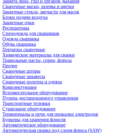
Защита лица, глаз и органов дыхания
Сварочные маски, шлемы и щитки
Защитные стекла, запчасти для масок
Блоки подачи воздуха
Защитные очки
Респираторы
Спецодежда для сварщиков
Одежда сварщика
Обувь сварщика
Перчатки сварочные
Химические материалы для сварки
Травильные пасты, спреи, флюсы
Прочее
Сварочные шторы
Сварочные занавесы
Сварочные полотна и одеяла
Комплектующие
Вспомогательное оборудование
Пульты дистанционного управления
Транспортные тележки
Сушильное оборудование
Термопеналы и печи для прокалки электродов
Бункеры для хранения флюсов
Автоматическое оборудование
Автоматическая сварка под слоем флюса (SAW)