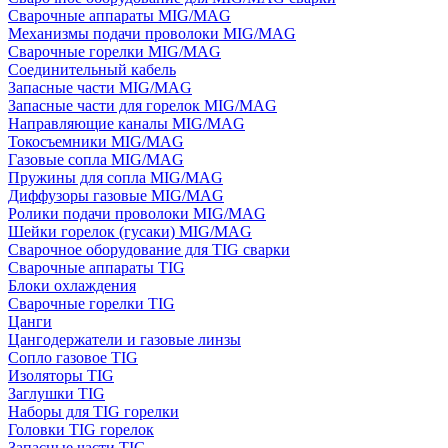
Сварочные аппараты MIG/MAG
Механизмы подачи проволоки MIG/MAG
Сварочные горелки MIG/MAG
Соединительный кабель
Запасные части MIG/MAG
Запасные части для горелок MIG/MAG
Направляющие каналы MIG/MAG
Токосъемники MIG/MAG
Газовые сопла MIG/MAG
Пружины для сопла MIG/MAG
Диффузоры газовые MIG/MAG
Ролики подачи проволоки MIG/MAG
Шейки горелок (гусаки) MIG/MAG
Сварочное оборудование для TIG сварки
Сварочные аппараты TIG
Блоки охлаждения
Сварочные горелки TIG
Цанги
Цангодержатели и газовые линзы
Сопло газовое TIG
Изоляторы TIG
Заглушки TIG
Наборы для TIG горелки
Головки TIG горелок
Запасные части TIG