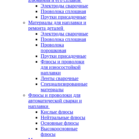
алюминия и его сплавов
Электроды сварочные
Проволока сплошная
Прутки присадочные
Материалы для наплавки и
ремонта деталей
Электроды сварочные
Проволока сплошная
Проволока
порошковая
Прутки присадочные
Флюсы и проволоки
для износостойкой
наплавки
Ленты сварочные
Специализированные
материалы
Флюсы и проволоки для
автоматической сварки и
наплавки
Кислые флюсы
Нейтральные флюсы
Основные флюсы
Высокоосновные
флюсы