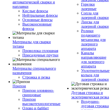
автоматической сварки и
Горелки
наплавки
лазерные
Кислые флюсы
Сопла для
Нейтральные флюсы
лазерной сварки
Основные флюсы
Линзы для
Высокоосновные
лазерной сварки
флюсы
Ролики
подающего
механизма для
Материалы для сварки
лазерного
титана
аппарата
Проволока сплошная
Каналы
Присадочные прутки
направляющие
для лазерного
аппарата
Материалы специального
Уплотнительные
назначения
кольца для
Строжка и резка
лазерной сварки
Припои
Припои оловянно-
Дуговая строжка и
свинцовые
экзотермическая резка
Припои
Воздушно-
высокотехнологичные
дуговая строжка
Олово и баббит