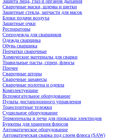
Защита лица, глаз и органов дыхания
Сварочные маски, шлемы и щитки
Защитные стекла, запчасти для масок
Блоки подачи воздуха
Защитные очки
Респираторы
Спецодежда для сварщиков
Одежда сварщика
Обувь сварщика
Перчатки сварочные
Химические материалы для сварки
Травильные пасты, спреи, флюсы
Прочее
Сварочные шторы
Сварочные занавесы
Сварочные полотна и одеяла
Комплектующие
Вспомогательное оборудование
Пульты дистанционного управления
Транспортные тележки
Сушильное оборудование
Термопеналы и печи для прокалки электродов
Бункеры для хранения флюсов
Автоматическое оборудование
Автоматическая сварка под слоем флюса (SAW)