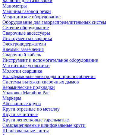
Баллоны для газосварки
Манометры
Машины газовой резки
Медицинское оборудование
Оборудование для газораспределительных систем
Сетевое оборудование
Сварочные аксессуары
Инструменты сварщика
Электрододержатели
Клеммы заземления
Сварочный кабель
Инструмент и вспомогательное оборудование
Магнитные угольники
Молотки сварщика
Вольфрамовые электроды и приспособления
Системы вытяжки сварочных дымов
Керамические подкладки
Упаковка Marathon Pac
Маркеры
Абразивные круги
Круги отрезные по металлу
Круги зачистные
Круги лепестковые тарельчатые
Самозацепляемые шлифовальные круги
Шлифовальные листы