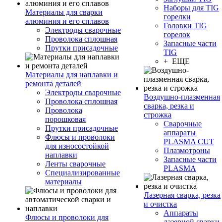
Наборы для TIG
Материалы для сварки
горелки
алюминия и его сплавов
Головки TIG
Электроды сварочные
горелок
Проволока сплошная
Запасные части
Прутки присадочные
TIG
+ ЕЩЕ
Материалы для наплавки и
ремонта деталей
Электроды сварочные
Воздушно-плазменная
Проволока сплошная
сварка, резка и
Проволока
строжка
порошковая
Сварочные
Прутки присадочные
аппараты
Флюсы и проволоки
PLASMA CUT
для износостойкой
Плазмотроны
наплавки
Запасные части
Ленты сварочные
PLASMA
Специализированные
материалы
Лазерная сварка, резка
и очистка
Аппараты
Флюсы и проволоки для
лазерной сварки