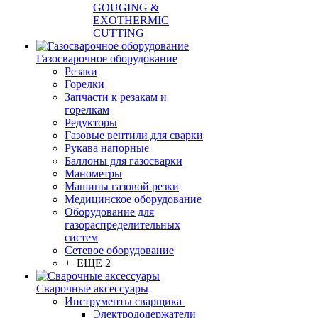
GOUGING &
EXOTHERMIC
CUTTING
Газосварочное оборудование
Резаки
Горелки
Запчасти к резакам и
горелкам
Редукторы
Газовые вентили для сварки
Рукава напорные
Баллоны для газосварки
Манометры
Машины газовой резки
Медицинское оборудование
Оборудование для
газораспределительных
систем
Сетевое оборудование
+ ЕЩЕ 2
Сварочные аксессуары
Инструменты сварщика
Электрододержатели