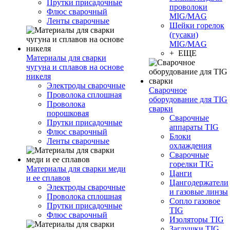
Прутки присадочные
проволоки
Флюс сварочный
MIG/MAG
Ленты сварочные
Шейки горелок
(гусаки)
MIG/MAG
+ ЕЩЕ
Материалы для сварки
чугуна и сплавов на основе
никеля
Электроды сварочные
Сварочное
Проволока сплошная
оборудование для TIG
Проволока
сварки
порошковая
Сварочные
Прутки присадочные
аппараты TIG
Флюс сварочный
Блоки
Ленты сварочные
охлаждения
Сварочные
горелки TIG
Материалы для сварки меди
Цанги
и ее сплавов
Цангодержатели
Электроды сварочные
и газовые линзы
Проволока сплошная
Сопло газовое
Прутки присадочные
TIG
Флюс сварочный
Изоляторы TIG
Заглушки TIG