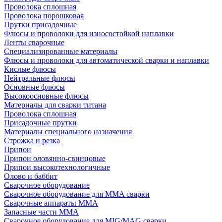
Проволока сплошная
Проволока порошковая
Прутки присадочные
Флюсы и проволоки для износостойкой наплавки
Ленты сварочные
Специализированные материалы
Флюсы и проволоки для автоматической сварки и наплавки
Кислые флюсы
Нейтральные флюсы
Основные флюсы
Высокоосновные флюсы
Материалы для сварки титана
Проволока сплошная
Присадочные прутки
Материалы специального назначения
Строжка и резка
Припои
Припои оловянно-свинцовые
Припои высокотехнологичные
Олово и баббит
Сварочное оборудование
Сварочное оборудование для MMA сварки
Сварочные аппараты MMA
Запасные части MMA
Сварочное оборудование для MIG/MAG сварки