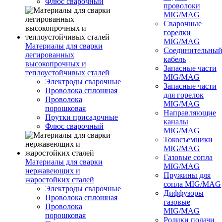
Флюс сварочный
проволоки
MIG/MAG
Сварочные
горелки
MIG/MAG
Материалы для сварки
Соединительны
легированных
кабель
высокопрочных и
Запасные части
теплоустойчивых сталей
MIG/MAG
Электроды сварочные
Запасные части
Проволока сплошная
для горелок
Проволока
MIG/MAG
порошковая
Направляющие
Прутки присадочные
каналы
Флюс сварочный
MIG/MAG
Токосъемники
MIG/MAG
Газовые сопла
Материалы для сварки
MIG/MAG
нержавеющих и
Пружины для
жаростойких сталей
сопла MIG/MAG
Электроды сварочные
Диффузоры
Проволока сплошная
газовые
Проволока
MIG/MAG
порошковая
Ролики подачи