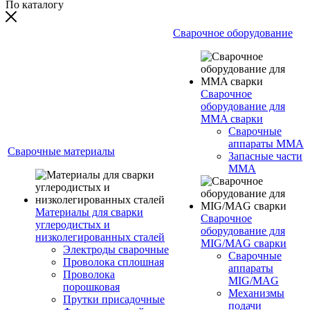
По каталогу
Сварочное оборудование
Сварочное
оборудование для
MMA сварки
Сварочные
аппараты MMA
Сварочные материалы
Запасные части
MMA
Материалы для сварки
Сварочное
углеродистых и
оборудование для
низколегированных сталей
MIG/MAG сварки
Электроды сварочные
Сварочные
Проволока сплошная
аппараты
Проволока
MIG/MAG
порошковая
Механизмы
Прутки присадочные
подачи