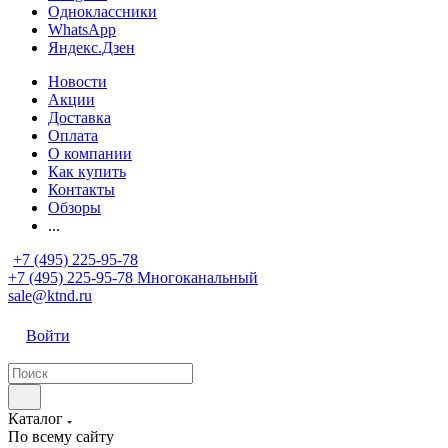
Одноклассники
WhatsApp
Яндекс.Дзен
Новости
Акции
Доставка
Оплата
О компании
Как купить
Контакты
Обзоры
...
+7 (495) 225-95-78
+7 (495) 225-95-78
Многоканальный
sale@ktnd.ru
Войти
Каталог
По всему сайту