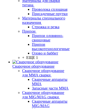
Материалы для сварки
титана
Проволока сплошная
Присадочные прутки
Материалы специального
назначения
Строжка и резка
Припои
Припои оловянно-
свинцовые
Припои
высокотехнологичные
Олово и баббит
+ ЕЩЕ 1
Сварочное оборудование
Сварочное оборудование
для MMA сварки
Сварочные аппараты
MMA
Запасные части MMA
Сварочное оборудование
для MIG/MAG сварки
Сварочные аппараты
MIG/MAG