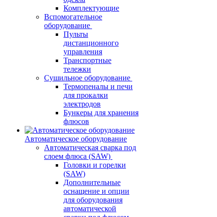
Комплектующие
Вспомогательное
оборудование
Пульты
дистанционного
управления
Транспортные
тележки
Сушильное оборудование
Термопеналы и печи
для прокалки
электродов
Бункеры для хранения
флюсов
Автоматическое оборудование
Автоматическая сварка под
слоем флюса (SAW)
Головки и горелки
(SAW)
Дополнительные
оснащение и опции
для оборудования
автоматической