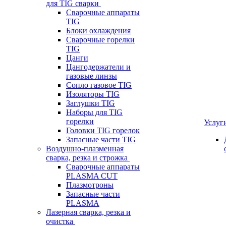
для TIG сварки
Сварочные аппараты
TIG
Блоки охлаждения
Сварочные горелки
TIG
Цанги
Цангодержатели и
газовые линзы
Сопло газовое TIG
Изоляторы TIG
Заглушки TIG
Наборы для TIG
горелки
Услуг
Головки TIG горелок
Запасные части TIG
Воздушно-плазменная
сварка, резка и строжка
Сварочные аппараты
PLASMA CUT
Плазмотроны
Запасные части
PLASMA
Лазерная сварка, резка и
очистка