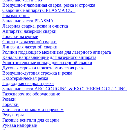
Воздушно-плазменная сварка, резка и строжка
Сварочные аппараты PLASMA CUT
Плазмотроны
Запасные части PLASMA
Лазерная сварка, резка и очистка
Аппараты лазерной сварки
Горелки лазерные
Сопла для лазерной сварки
Линзы для лазерной сварки
Ролики подающего механизма для лазерного аппарата
Каналы направляющие для лазерного аппарата
Уплотнительные кольца для лазерной сварки
Дуговая строжка и экзотермическая резка
Воздушно-дуговая строжка и резка
Экзотермическая резка
Подводная сварка и резка
Запасные части ARC GOUGING & EXOTHERMIC CUTTING
Газосварочное оборудование
Резаки
Горелки
Запчасти к резакам и горелкам
Редукторы
Газовые вентили для сварки
Рукава напорные