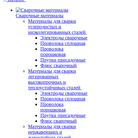
Сварочные материалы
Материалы для сварки
углеродистых и
низколегированных сталей
Электроды сварочные
Проволока сплошная
Проволока
порошковая
Прутки присадочные
Флюс сварочный
Материалы для сварки
легированных
высокопрочных и
теплоустойчивых сталей
Электроды сварочные
Проволока сплошная
Проволока
порошковая
Прутки присадочные
Флюс сварочный
Материалы для сварки
нержавеющих и
жаростойких сталей