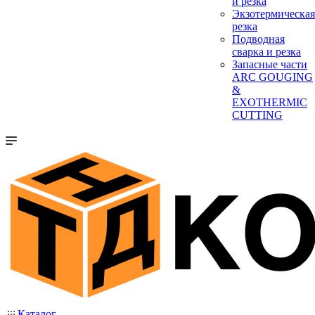
и резка
Экзотермическая
резка
Подводная
сварка и резка
Запасные части
ARC GOUGING
&
EXOTHERMIC
CUTTING
Каталог