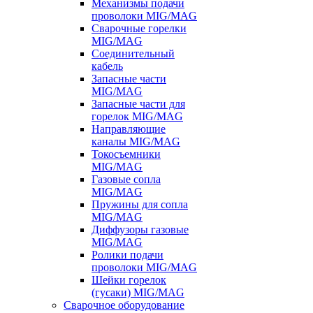
Механизмы подачи
проволоки MIG/MAG
Сварочные горелки
MIG/MAG
Соединительный
кабель
Запасные части
MIG/MAG
Запасные части для
горелок MIG/MAG
Направляющие
каналы MIG/MAG
Токосъемники
MIG/MAG
Газовые сопла
MIG/MAG
Пружины для сопла
MIG/MAG
Диффузоры газовые
MIG/MAG
Ролики подачи
проволоки MIG/MAG
Шейки горелок
(гусаки) MIG/MAG
Сварочное оборудование