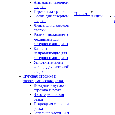
Аппараты лазерной
сварки
Горелки лазерные
Новости
Сопла для лазерной
Акции
сварки
Линзы для лазерной
сварки
Ролики подающего
механизма для
лазерного аппарата
Каналы
направляющие для
лазерного аппарата
Уплотнительные
кольца для лазерной
сварки
Дуговая строжка и
экзотермическая резка
Воздушно-дуговая
строжка и резка
Экзотермическая
резка
Подводная сварка и
резка
Запасные части ARC