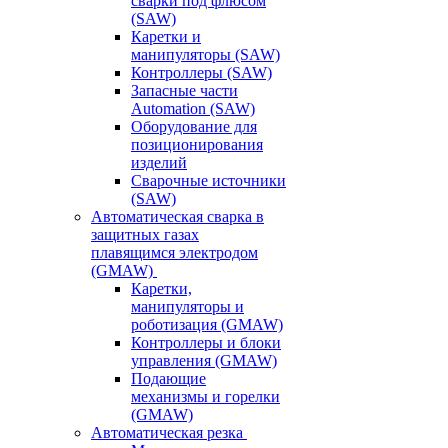
сварки под флюсом
(SAW)
Каретки и
манипуляторы (SAW)
Контроллеры (SAW)
Запасные части
Automation (SAW)
Оборудование для
позиционирования
изделий
Сварочные источники
(SAW)
Автоматическая сварка в
защитных газах
плавящимся электродом
(GMAW)
Каретки,
манипуляторы и
роботизация (GMAW)
Контроллеры и блоки
управления (GMAW)
Подающие
механизмы и горелки
(GMAW)
Автоматическая резка