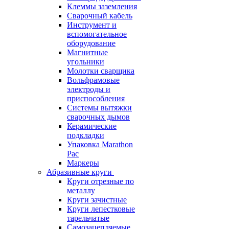
Клеммы заземления
Сварочный кабель
Инструмент и
вспомогательное
оборудование
Магнитные
угольники
Молотки сварщика
Вольфрамовые
электроды и
приспособления
Системы вытяжки
сварочных дымов
Керамические
подкладки
Упаковка Marathon
Pac
Маркеры
Абразивные круги
Круги отрезные по
металлу
Круги зачистные
Круги лепестковые
тарельчатые
Самозацепляемые