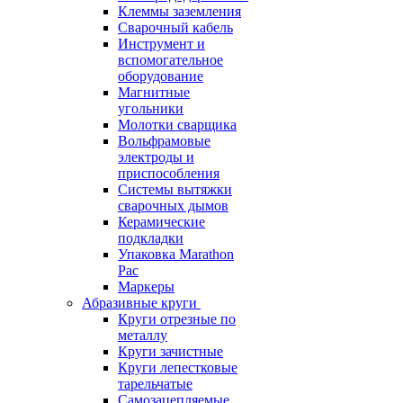
Клеммы заземления
Сварочный кабель
Инструмент и
вспомогательное
оборудование
Магнитные
угольники
Молотки сварщика
Вольфрамовые
электроды и
приспособления
Системы вытяжки
сварочных дымов
Керамические
подкладки
Упаковка Marathon
Pac
Маркеры
Абразивные круги
Круги отрезные по
металлу
Круги зачистные
Круги лепестковые
тарельчатые
Самозацепляемые