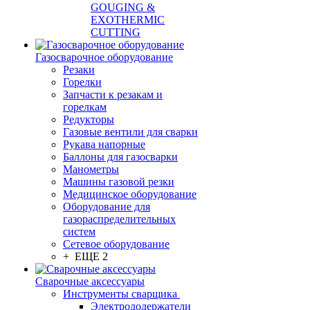
GOUGING &
EXOTHERMIC
CUTTING
Газосварочное оборудование
Резаки
Горелки
Запчасти к резакам и
горелкам
Редукторы
Газовые вентили для сварки
Рукава напорные
Баллоны для газосварки
Манометры
Машины газовой резки
Медицинское оборудование
Оборудование для
газораспределительных
систем
Сетевое оборудование
+ ЕЩЕ 2
Сварочные аксессуары
Инструменты сварщика
Электрододержатели