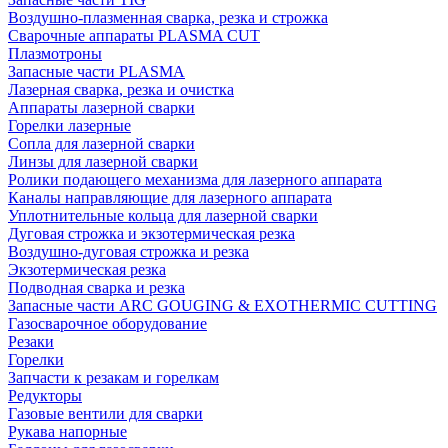
Воздушно-плазменная сварка, резка и строжка
Сварочные аппараты PLASMA CUT
Плазмотроны
Запасные части PLASMA
Лазерная сварка, резка и очистка
Аппараты лазерной сварки
Горелки лазерные
Сопла для лазерной сварки
Линзы для лазерной сварки
Ролики подающего механизма для лазерного аппарата
Каналы направляющие для лазерного аппарата
Уплотнительные кольца для лазерной сварки
Дуговая строжка и экзотермическая резка
Воздушно-дуговая строжка и резка
Экзотермическая резка
Подводная сварка и резка
Запасные части ARC GOUGING & EXOTHERMIC CUTTING
Газосварочное оборудование
Резаки
Горелки
Запчасти к резакам и горелкам
Редукторы
Газовые вентили для сварки
Рукава напорные