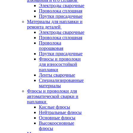
алюминия и его сплавов
Электроды сварочные
Проволока сплошная
Прутки присадочные
Материалы для наплавки и
ремонта деталей
Электроды сварочные
Проволока сплошная
Проволока
порошковая
Прутки присадочные
Флюсы и проволоки
для износостойкой
наплавки
Ленты сварочные
Специализированные
материалы
Флюсы и проволоки для
автоматической сварки и
наплавки
Кислые флюсы
Нейтральные флюсы
Основные флюсы
Высокоосновные
флюсы