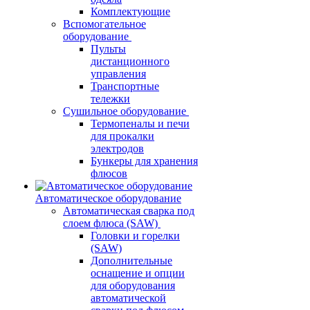
Комплектующие
Вспомогательное
оборудование
Пульты
дистанционного
управления
Транспортные
тележки
Сушильное оборудование
Термопеналы и печи
для прокалки
электродов
Бункеры для хранения
флюсов
Автоматическое оборудование
Автоматическая сварка под
слоем флюса (SAW)
Головки и горелки
(SAW)
Дополнительные
оснащение и опции
для оборудования
автоматической