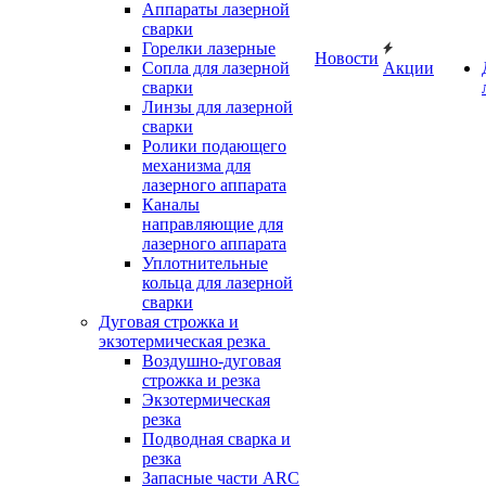
Аппараты лазерной
сварки
Горелки лазерные
Новости
Сопла для лазерной
Акции
сварки
Линзы для лазерной
сварки
Ролики подающего
механизма для
лазерного аппарата
Каналы
направляющие для
лазерного аппарата
Уплотнительные
кольца для лазерной
сварки
Дуговая строжка и
экзотермическая резка
Воздушно-дуговая
строжка и резка
Экзотермическая
резка
Подводная сварка и
резка
Запасные части ARC