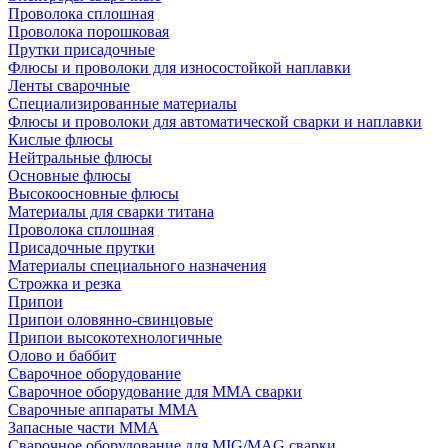
Проволока сплошная
Проволока порошковая
Прутки присадочные
Флюсы и проволоки для износостойкой наплавки
Ленты сварочные
Специализированные материалы
Флюсы и проволоки для автоматической сварки и наплавки
Кислые флюсы
Нейтральные флюсы
Основные флюсы
Высокоосновные флюсы
Материалы для сварки титана
Проволока сплошная
Присадочные прутки
Материалы специального назначения
Строжка и резка
Припои
Припои оловянно-свинцовые
Припои высокотехнологичные
Олово и баббит
Сварочное оборудование
Сварочное оборудование для MMA сварки
Сварочные аппараты MMA
Запасные части MMA
Сварочное оборудование для MIG/MAG сварки