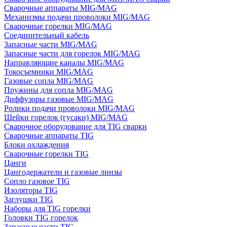
Сварочные аппараты MIG/MAG
Механизмы подачи проволоки MIG/MAG
Сварочные горелки MIG/MAG
Соединительный кабель
Запасные части MIG/MAG
Запасные части для горелок MIG/MAG
Направляющие каналы MIG/MAG
Токосъемники MIG/MAG
Газовые сопла MIG/MAG
Пружины для сопла MIG/MAG
Диффузоры газовые MIG/MAG
Ролики подачи проволоки MIG/MAG
Шейки горелок (гусаки) MIG/MAG
Сварочное оборудование для TIG сварки
Сварочные аппараты TIG
Блоки охлаждения
Сварочные горелки TIG
Цанги
Цангодержатели и газовые линзы
Сопло газовое TIG
Изоляторы TIG
Заглушки TIG
Наборы для TIG горелки
Головки TIG горелок
Запасные части TIG