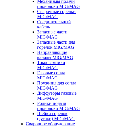
Механизмы подачи
проволоки MIG/MAG
Сварочные горелки
MIG/MAG
Соединительный
кабель
Запасные части
MIG/MAG
Запасные части для
горелок MIG/MAG
Направляющие
каналы MIG/MAG
Токосъемники
MIG/MAG
Газовые сопла
MIG/MAG
Пружины для сопла
MIG/MAG
Диффузоры газовые
MIG/MAG
Ролики подачи
проволоки MIG/MAG
Шейки горелок
(гусаки) MIG/MAG
Сварочное оборудование