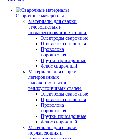
Сварочные материалы
Материалы для сварки
углеродистых и
низколегированных сталей
Электроды сварочные
Проволока сплошная
Проволока
порошковая
Прутки присадочные
Флюс сварочный
Материалы для сварки
легированных
высокопрочных и
теплоустойчивых сталей
Электроды сварочные
Проволока сплошная
Проволока
порошковая
Прутки присадочные
Флюс сварочный
Материалы для сварки
нержавеющих и
жаростойких сталей