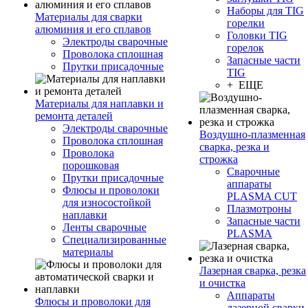
Наборы для TIG
Материалы для сварки
горелки
алюминия и его сплавов
Головки TIG
Электроды сварочные
горелок
Проволока сплошная
Запасные части
Прутки присадочные
TIG
+ ЕЩЕ
Материалы для наплавки и
ремонта деталей
Электроды сварочные
Воздушно-плазменная
Проволока сплошная
сварка, резка и
Проволока
строжка
порошковая
Сварочные
Прутки присадочные
аппараты
Флюсы и проволоки
PLASMA CUT
для износостойкой
Плазмотроны
наплавки
Запасные части
Ленты сварочные
PLASMA
Специализированные
материалы
Лазерная сварка, резка
и очистка
Аппараты
Флюсы и проволоки для
лазерной сварки