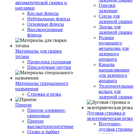
автоматической сварки и
Горелки
наплавки
лазерные
Кислые флюсы
Сопла для
Нейтральные флюсы
лазерной сварки
Основные флюсы
Линзы для
Высокоосновные
лазерной сварки
флюсы
Ролики
подающего
механизма для
Материалы для сварки
лазерного
титана
аппарата
Проволока сплошная
Каналы
Присадочные прутки
направляющие
для лазерного
аппарата
Материалы специального
Уплотнительные
назначения
кольца для
Строжка и резка
лазерной сварки
Припои
Припои оловянно-
Дуговая строжка и
свинцовые
экзотермическая резка
Припои
Воздушно-
высокотехнологичные
дуговая строжка
Олово и баббит