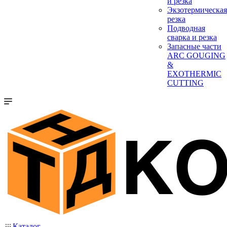
и резка
Экзотермическая
резка
Подводная
сварка и резка
Запасные части
ARC GOUGING
&
EXOTHERMIC
CUTTING
Каталог