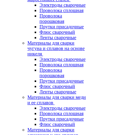
Электроды сварочные
Проволока сплошная
Проволока
порошковая
Прутки присадочные
Флюс сварочный
Ленты сварочные
Материалы для сварки
чугуна и сплавов на основе
никеля
Электроды сварочные
Проволока сплошная
Проволока
порошковая
Прутки присадочные
Флюс сварочный
Ленты сварочные
Материалы для сварки меди
и ее сплавов
Электроды сварочные
Проволока сплошная
Прутки присадочные
Флюс сварочный
Материалы для сварки