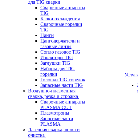
для TIG сварки
Сварочные аппараты
TIG
Блоки охлаждения
Сварочные горелки
TIG
Цанги
Цангодержатели и
газовые линзы
Сопло газовое TIG
Изоляторы TIG
Заглушки TIG
Наборы для TIG
горелки
Услуг
Головки TIG горелок
Запасные части TIG
Воздушно-плазменная
сварка, резка и строжка
Сварочные аппараты
PLASMA CUT
Плазмотроны
Запасные части
PLASMA
Лазерная сварка, резка и
очистка