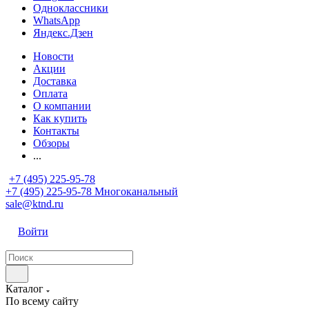
Одноклассники
WhatsApp
Яндекс.Дзен
Новости
Акции
Доставка
Оплата
О компании
Как купить
Контакты
Обзоры
...
+7 (495) 225-95-78
+7 (495) 225-95-78
Многоканальный
sale@ktnd.ru
Войти
Каталог
По всему сайту