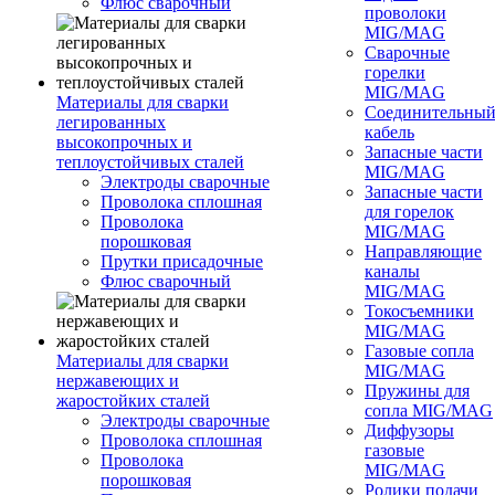
Флюс сварочный
проволоки
MIG/MAG
Сварочные
горелки
MIG/MAG
Материалы для сварки
Соединительны
легированных
кабель
высокопрочных и
Запасные части
теплоустойчивых сталей
MIG/MAG
Электроды сварочные
Запасные части
Проволока сплошная
для горелок
Проволока
MIG/MAG
порошковая
Направляющие
Прутки присадочные
каналы
Флюс сварочный
MIG/MAG
Токосъемники
MIG/MAG
Газовые сопла
Материалы для сварки
MIG/MAG
нержавеющих и
Пружины для
жаростойких сталей
сопла MIG/MAG
Электроды сварочные
Диффузоры
Проволока сплошная
газовые
Проволока
MIG/MAG
порошковая
Ролики подачи