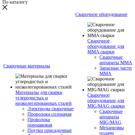
По каталогу
Сварочное оборудование
Сварочное
оборудование для
MMA сварки
Сварочные
аппараты MMA
Сварочные материалы
Запасные части
MMA
Материалы для сварки
Сварочное
углеродистых и
оборудование для
низколегированных сталей
MIG/MAG сварки
Электроды сварочные
Сварочные
Проволока сплошная
аппараты
Проволока
MIG/MAG
порошковая
Механизмы
Прутки присадочные
подачи