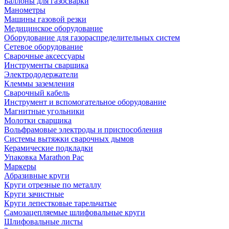
Баллоны для газосварки
Манометры
Машины газовой резки
Медицинское оборудование
Оборудование для газораспределительных систем
Сетевое оборудование
Сварочные аксессуары
Инструменты сварщика
Электрододержатели
Клеммы заземления
Сварочный кабель
Инструмент и вспомогательное оборудование
Магнитные угольники
Молотки сварщика
Вольфрамовые электроды и приспособления
Системы вытяжки сварочных дымов
Керамические подкладки
Упаковка Marathon Pac
Маркеры
Абразивные круги
Круги отрезные по металлу
Круги зачистные
Круги лепестковые тарельчатые
Самозацепляемые шлифовальные круги
Шлифовальные листы