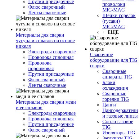
Прутки присадочные
проволоки
Флюс сварочный
MIG/MAG
Ленты сварочные
Шейки горелок
(гусаки)
MIG/MAG
+ ЕЩЕ
Материалы для сварки
чугуна и сплавов на основе
никеля
Электроды сварочные
Сварочное
Проволока сплошная
оборудование для TIG
Проволока
сварки
порошковая
Сварочные
Прутки присадочные
аппараты TIG
Флюс сварочный
Блоки
Ленты сварочные
охлаждения
Сварочные
горелки TIG
Материалы для сварки меди
Цанги
и ее сплавов
Цангодержатели
Электроды сварочные
и газовые линзы
Проволока сплошная
Сопло газовое
Прутки присадочные
TIG
Флюс сварочный
Изоляторы TIG
Заглушки TIG