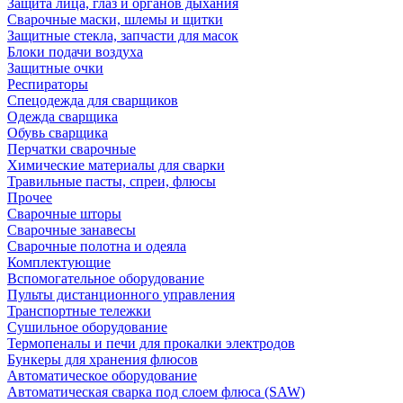
Защита лица, глаз и органов дыхания
Сварочные маски, шлемы и щитки
Защитные стекла, запчасти для масок
Блоки подачи воздуха
Защитные очки
Респираторы
Спецодежда для сварщиков
Одежда сварщика
Обувь сварщика
Перчатки сварочные
Химические материалы для сварки
Травильные пасты, спреи, флюсы
Прочее
Сварочные шторы
Сварочные занавесы
Сварочные полотна и одеяла
Комплектующие
Вспомогательное оборудование
Пульты дистанционного управления
Транспортные тележки
Сушильное оборудование
Термопеналы и печи для прокалки электродов
Бункеры для хранения флюсов
Автоматическое оборудование
Автоматическая сварка под слоем флюса (SAW)