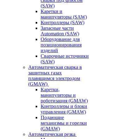
сварки под флюсом
(SAW)
Каретки и
манипуляторы (SAW)
Контроллеры (SAW)
Запасные части
Automation (SAW)
Оборудование для
позиционирования
изделий
Сварочные источники
(SAW)
Автоматическая сварка в
защитных газах
плавящимся электродом
(GMAW)
Каретки,
манипуляторы и
роботизация (GMAW)
Контроллеры и блоки
управления (GMAW)
Подающие
механизмы и горелки
(GMAW)
Автоматическая резка