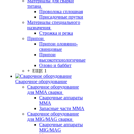
Материалы для сварки
титана
Проволока сплошная
Присадочные прутки
Материалы специального
назначения
Строжка и резка
Припои
Припои оловянно-
свинцовые
Припои
высокотехнологичные
Олово и баббит
+ ЕЩЕ 1
Сварочное оборудование
Сварочное оборудование
для MMA сварки
Сварочные аппараты
MMA
Запасные части MMA
Сварочное оборудование
для MIG/MAG сварки
Сварочные аппараты
MIG/MAG