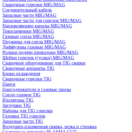
Сварочные горелки MIG/MAG
Соединительный кабель
Запасные части MIG/MAG
Запасные части для горелок MIG/MAG
Направляющие каналы MIG/MAG
Токосъемники MIG/MAG
Газовые сопла MIG/MAG
Пружины для сопла MIG/MAG
Диффузоры газовые MIG/MAG
Ролики подачи проволоки MIG/MAG
Шейки горелок (гусаки) MIG/MAG
Сварочное оборудование для TIG сварки
Сварочные аппараты TIG
Блоки охлаждения
Сварочные горелки TIG
Цанги
Цангодержатели и газовые линзы
Сопло газовое TIG
Изоляторы TIG
Заглушки TIG
Наборы для TIG горелки
Головки TIG горелок
Запасные части TIG
Воздушно-плазменная сварка, резка и строжка
Сварочные аппараты PLASMA CUT