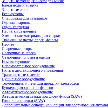
Защитные стекла, запчасти для масок
Блоки подачи воздуха
Защитные очки
Респираторы
Спецодежда для сварщиков
Одежда сварщика
Обувь сварщика
Перчатки сварочные
Химические материалы для сварки
Травильные пасты, спреи, флюсы
Прочее
Сварочные шторы
Сварочные занавесы
Сварочные полотна и одеяла
Комплектующие
Вспомогательное оборудование
Пульты дистанционного управления
Транспортные тележки
Сушильное оборудование
Термопеналы и печи для прокалки электродов
Бункеры для хранения флюсов
Автоматическое оборудование
Автоматическая сварка под слоем флюса (SAW)
Головки и горелки (SAW)
Дополнительные оснащение и опции для оборудования автома