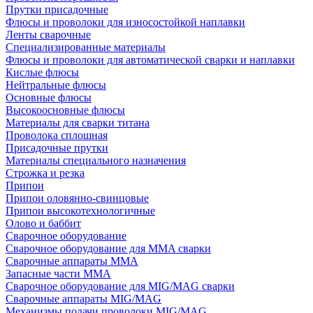
Прутки присадочные
Флюсы и проволоки для износостойкой наплавки
Ленты сварочные
Специализированные материалы
Флюсы и проволоки для автоматической сварки и наплавки
Кислые флюсы
Нейтральные флюсы
Основные флюсы
Высокоосновные флюсы
Материалы для сварки титана
Проволока сплошная
Присадочные прутки
Материалы специального назначения
Строжка и резка
Припои
Припои оловянно-свинцовые
Припои высокотехнологичные
Олово и баббит
Сварочное оборудование
Сварочное оборудование для MMA сварки
Сварочные аппараты MMA
Запасные части MMA
Сварочное оборудование для MIG/MAG сварки
Сварочные аппараты MIG/MAG
Механизмы подачи проволоки MIG/MAG