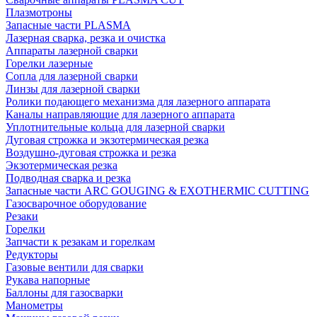
Плазмотроны
Запасные части PLASMA
Лазерная сварка, резка и очистка
Аппараты лазерной сварки
Горелки лазерные
Сопла для лазерной сварки
Линзы для лазерной сварки
Ролики подающего механизма для лазерного аппарата
Каналы направляющие для лазерного аппарата
Уплотнительные кольца для лазерной сварки
Дуговая строжка и экзотермическая резка
Воздушно-дуговая строжка и резка
Экзотермическая резка
Подводная сварка и резка
Запасные части ARC GOUGING & EXOTHERMIC CUTTING
Газосварочное оборудование
Резаки
Горелки
Запчасти к резакам и горелкам
Редукторы
Газовые вентили для сварки
Рукава напорные
Баллоны для газосварки
Манометры