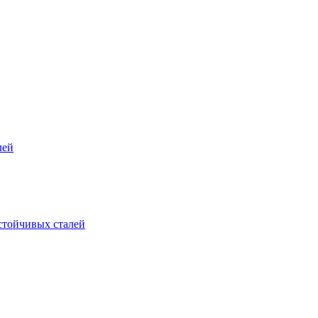
лей
стойчивых сталей