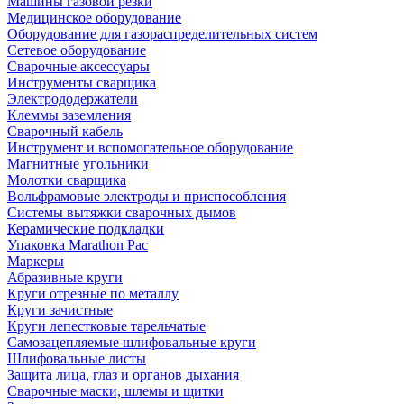
Машины газовой резки
Медицинское оборудование
Оборудование для газораспределительных систем
Сетевое оборудование
Сварочные аксессуары
Инструменты сварщика
Электрододержатели
Клеммы заземления
Сварочный кабель
Инструмент и вспомогательное оборудование
Магнитные угольники
Молотки сварщика
Вольфрамовые электроды и приспособления
Системы вытяжки сварочных дымов
Керамические подкладки
Упаковка Marathon Pac
Маркеры
Абразивные круги
Круги отрезные по металлу
Круги зачистные
Круги лепестковые тарельчатые
Самозацепляемые шлифовальные круги
Шлифовальные листы
Защита лица, глаз и органов дыхания
Сварочные маски, шлемы и щитки