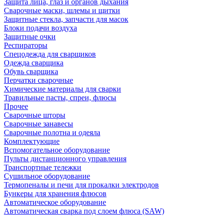
Защита лица, глаз и органов дыхания
Сварочные маски, шлемы и щитки
Защитные стекла, запчасти для масок
Блоки подачи воздуха
Защитные очки
Респираторы
Спецодежда для сварщиков
Одежда сварщика
Обувь сварщика
Перчатки сварочные
Химические материалы для сварки
Травильные пасты, спреи, флюсы
Прочее
Сварочные шторы
Сварочные занавесы
Сварочные полотна и одеяла
Комплектующие
Вспомогательное оборудование
Пульты дистанционного управления
Транспортные тележки
Сушильное оборудование
Термопеналы и печи для прокалки электродов
Бункеры для хранения флюсов
Автоматическое оборудование
Автоматическая сварка под слоем флюса (SAW)