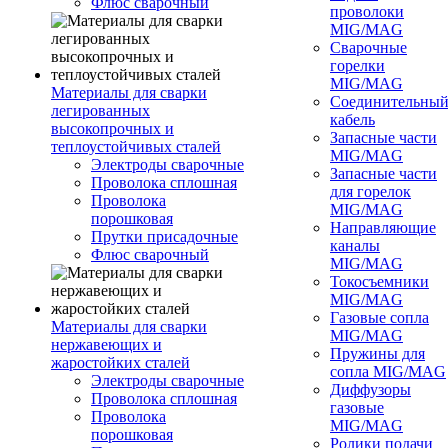
Флюс сварочный
проволоки
MIG/MAG
Сварочные
горелки
MIG/MAG
Материалы для сварки
Соединительны
легированных
кабель
высокопрочных и
Запасные части
теплоустойчивых сталей
MIG/MAG
Электроды сварочные
Запасные части
Проволока сплошная
для горелок
Проволока
MIG/MAG
порошковая
Направляющие
Прутки присадочные
каналы
Флюс сварочный
MIG/MAG
Токосъемники
MIG/MAG
Газовые сопла
Материалы для сварки
MIG/MAG
нержавеющих и
Пружины для
жаростойких сталей
сопла MIG/MAG
Электроды сварочные
Диффузоры
Проволока сплошная
газовые
Проволока
MIG/MAG
порошковая
Ролики подачи