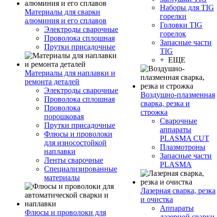
Наборы для TIG
Материалы для сварки
горелки
алюминия и его сплавов
Головки TIG
Электроды сварочные
горелок
Проволока сплошная
Запасные части
Прутки присадочные
TIG
+ ЕЩЕ
Материалы для наплавки и
ремонта деталей
Электроды сварочные
Воздушно-плазменная
Проволока сплошная
сварка, резка и
Проволока
строжка
порошковая
Сварочные
Прутки присадочные
аппараты
Флюсы и проволоки
PLASMA CUT
для износостойкой
Плазмотроны
наплавки
Запасные части
Ленты сварочные
PLASMA
Специализированные
материалы
Лазерная сварка, резка
и очистка
Аппараты
Флюсы и проволоки для
лазерной сварки