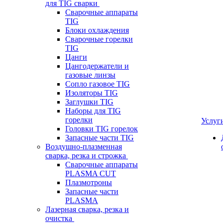
для TIG сварки
Сварочные аппараты
TIG
Блоки охлаждения
Сварочные горелки
TIG
Цанги
Цангодержатели и
газовые линзы
Сопло газовое TIG
Изоляторы TIG
Заглушки TIG
Наборы для TIG
горелки
Услуг
Головки TIG горелок
Запасные части TIG
Воздушно-плазменная
сварка, резка и строжка
Сварочные аппараты
PLASMA CUT
Плазмотроны
Запасные части
PLASMA
Лазерная сварка, резка и
очистка