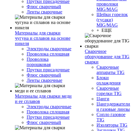
Прутки присадочные
проволоки
Флюс сварочный
MIG/MAG
Ленты сварочные
Шейки горелок
(гусаки)
MIG/MAG
+ ЕЩЕ
Материалы для сварки
чугуна и сплавов на основе
никеля
Электроды сварочные
Сварочное
Проволока сплошная
оборудование для TIG
Проволока
сварки
порошковая
Сварочные
Прутки присадочные
аппараты TIG
Флюс сварочный
Блоки
Ленты сварочные
охлаждения
Сварочные
горелки TIG
Материалы для сварки меди
Цанги
и ее сплавов
Цангодержатели
Электроды сварочные
и газовые линзы
Проволока сплошная
Сопло газовое
Прутки присадочные
TIG
Флюс сварочный
Изоляторы TIG
Заглушки TIG