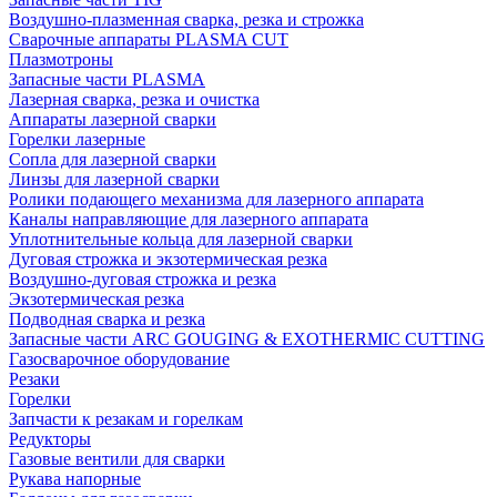
Воздушно-плазменная сварка, резка и строжка
Сварочные аппараты PLASMA CUT
Плазмотроны
Запасные части PLASMA
Лазерная сварка, резка и очистка
Аппараты лазерной сварки
Горелки лазерные
Сопла для лазерной сварки
Линзы для лазерной сварки
Ролики подающего механизма для лазерного аппарата
Каналы направляющие для лазерного аппарата
Уплотнительные кольца для лазерной сварки
Дуговая строжка и экзотермическая резка
Воздушно-дуговая строжка и резка
Экзотермическая резка
Подводная сварка и резка
Запасные части ARC GOUGING & EXOTHERMIC CUTTING
Газосварочное оборудование
Резаки
Горелки
Запчасти к резакам и горелкам
Редукторы
Газовые вентили для сварки
Рукава напорные