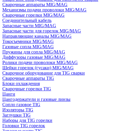
Сварочные аппараты MIG/MAG
Механизмы подачи проволоки MIG/MAG
Сварочные горелки MIG/MAG
Соединительный кабель
Запасные части MIG/MAG
Запасные части для горелок MIG/MAG
Направляющие каналы MIG/MAG
Токосъемники MIG/MAG
Газовые сопла MIG/MAG
Пружины для сопла MIG/MAG
Диффузоры газовые MIG/MAG
Ролики подачи проволоки MIG/MAG
Шейки горелок (гусаки) MIG/MAG
Сварочное оборудование для TIG сварки
Сварочные аппараты TIG
Блоки охлаждения
Сварочные горелки TIG
Цанги
Цангодержатели и газовые линзы
Сопло газовое TIG
Изоляторы TIG
Заглушки TIG
Наборы для TIG горелки
Головки TIG горелок
Запасные части TIG