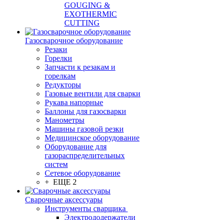
GOUGING &
EXOTHERMIC
CUTTING
Газосварочное оборудование
Резаки
Горелки
Запчасти к резакам и
горелкам
Редукторы
Газовые вентили для сварки
Рукава напорные
Баллоны для газосварки
Манометры
Машины газовой резки
Медицинское оборудование
Оборудование для
газораспределительных
систем
Сетевое оборудование
+ ЕЩЕ 2
Сварочные аксессуары
Инструменты сварщика
Электрододержатели