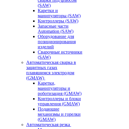
сварки под флюсом
(SAW)
Каретки и
манипуляторы (SAW)
Контроллеры (SAW)
Запасные части
Automation (SAW)
Оборудование для
позиционирования
изделий
Сварочные источники
(SAW)
Автоматическая сварка в
защитных газах
плавящимся электродом
(GMAW)
Каретки,
манипуляторы и
роботизация (GMAW)
Контроллеры и блоки
управления (GMAW)
Подающие
механизмы и горелки
(GMAW)
Автоматическая резка