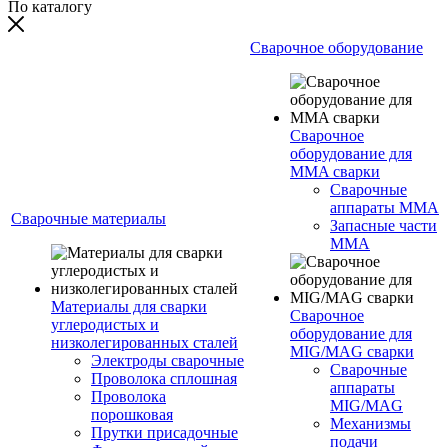
По каталогу
Сварочное оборудование
Сварочное
оборудование для
MMA сварки
Сварочные
аппараты MMA
Сварочные материалы
Запасные части
MMA
Материалы для сварки
Сварочное
углеродистых и
оборудование для
низколегированных сталей
MIG/MAG сварки
Электроды сварочные
Сварочные
Проволока сплошная
аппараты
Проволока
MIG/MAG
порошковая
Механизмы
Прутки присадочные
подачи