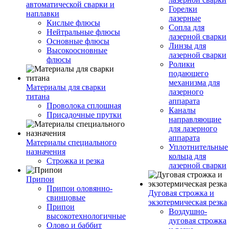
автоматической сварки и
Горелки
наплавки
лазерные
Кислые флюсы
Сопла для
Нейтральные флюсы
лазерной сварки
Основные флюсы
Линзы для
Высокоосновные
лазерной сварки
флюсы
Ролики
подающего
механизма для
Материалы для сварки
лазерного
титана
аппарата
Проволока сплошная
Каналы
Присадочные прутки
направляющие
для лазерного
аппарата
Материалы специального
Уплотнительные
назначения
кольца для
Строжка и резка
лазерной сварки
Припои
Припои оловянно-
Дуговая строжка и
свинцовые
экзотермическая резка
Припои
Воздушно-
высокотехнологичные
дуговая строжка
Олово и баббит