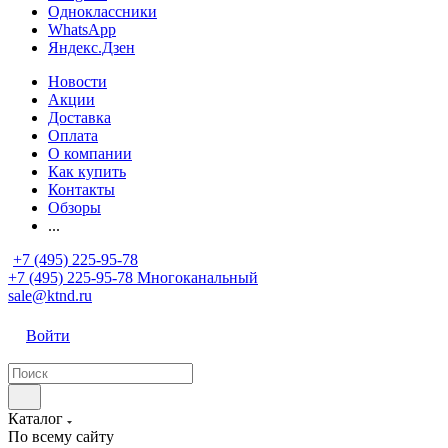
Одноклассники
WhatsApp
Яндекс.Дзен
Новости
Акции
Доставка
Оплата
О компании
Как купить
Контакты
Обзоры
...
+7 (495) 225-95-78
+7 (495) 225-95-78
Многоканальный
sale@ktnd.ru
Войти
Каталог
По всему сайту