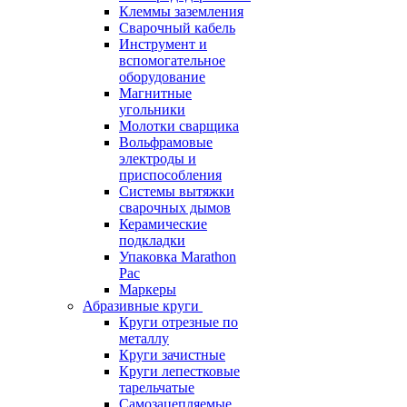
Клеммы заземления
Сварочный кабель
Инструмент и
вспомогательное
оборудование
Магнитные
угольники
Молотки сварщика
Вольфрамовые
электроды и
приспособления
Системы вытяжки
сварочных дымов
Керамические
подкладки
Упаковка Marathon
Pac
Маркеры
Абразивные круги
Круги отрезные по
металлу
Круги зачистные
Круги лепестковые
тарельчатые
Самозацепляемые