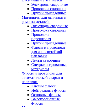
алюминия и его сплавов
Электроды сварочные
Проволока сплошная
Прутки присадочные
Материалы для наплавки и
ремонта деталей
Электроды сварочные
Проволока сплошная
Проволока
порошковая
Прутки присадочные
Флюсы и проволоки
для износостойкой
наплавки
Ленты сварочные
Специализированные
материалы
Флюсы и проволоки для
автоматической сварки и
наплавки
Кислые флюсы
Нейтральные флюсы
Основные флюсы
Высокоосновные
флюсы