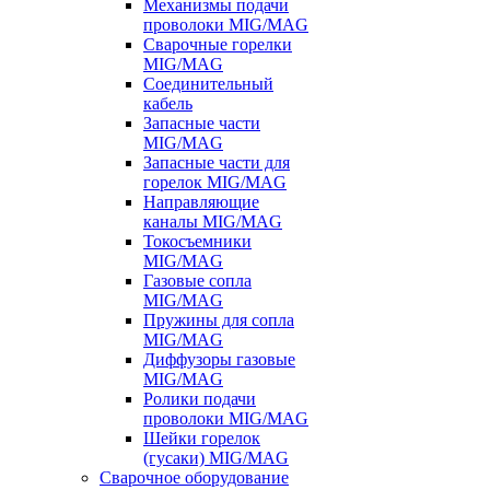
Механизмы подачи
проволоки MIG/MAG
Сварочные горелки
MIG/MAG
Соединительный
кабель
Запасные части
MIG/MAG
Запасные части для
горелок MIG/MAG
Направляющие
каналы MIG/MAG
Токосъемники
MIG/MAG
Газовые сопла
MIG/MAG
Пружины для сопла
MIG/MAG
Диффузоры газовые
MIG/MAG
Ролики подачи
проволоки MIG/MAG
Шейки горелок
(гусаки) MIG/MAG
Сварочное оборудование