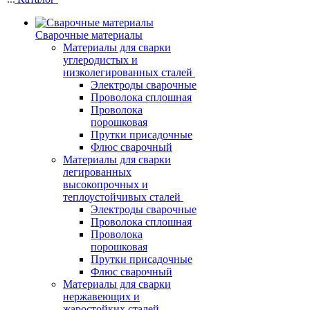
Сварочные материалы
Материалы для сварки
углеродистых и
низколегированных сталей
Электроды сварочные
Проволока сплошная
Проволока
порошковая
Прутки присадочные
Флюс сварочный
Материалы для сварки
легированных
высокопрочных и
теплоустойчивых сталей
Электроды сварочные
Проволока сплошная
Проволока
порошковая
Прутки присадочные
Флюс сварочный
Материалы для сварки
нержавеющих и
жаростойких сталей