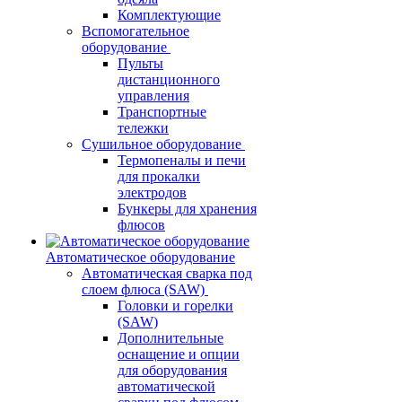
Комплектующие
Вспомогательное
оборудование
Пульты
дистанционного
управления
Транспортные
тележки
Сушильное оборудование
Термопеналы и печи
для прокалки
электродов
Бункеры для хранения
флюсов
Автоматическое оборудование
Автоматическая сварка под
слоем флюса (SAW)
Головки и горелки
(SAW)
Дополнительные
оснащение и опции
для оборудования
автоматической