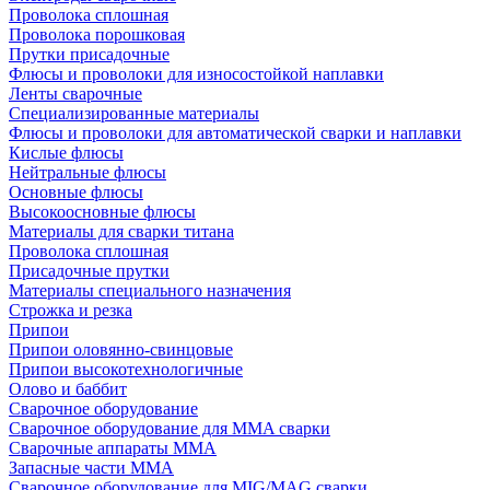
Проволока сплошная
Проволока порошковая
Прутки присадочные
Флюсы и проволоки для износостойкой наплавки
Ленты сварочные
Специализированные материалы
Флюсы и проволоки для автоматической сварки и наплавки
Кислые флюсы
Нейтральные флюсы
Основные флюсы
Высокоосновные флюсы
Материалы для сварки титана
Проволока сплошная
Присадочные прутки
Материалы специального назначения
Строжка и резка
Припои
Припои оловянно-свинцовые
Припои высокотехнологичные
Олово и баббит
Сварочное оборудование
Сварочное оборудование для MMA сварки
Сварочные аппараты MMA
Запасные части MMA
Сварочное оборудование для MIG/MAG сварки