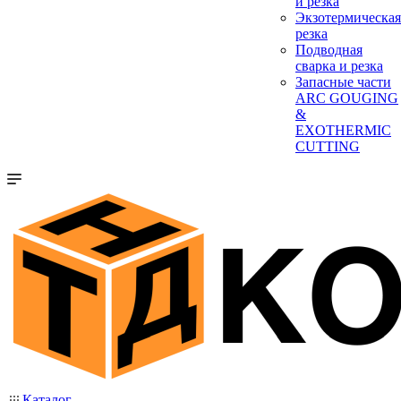
и резка
Экзотермическая
резка
Подводная
сварка и резка
Запасные части
ARC GOUGING
&
EXOTHERMIC
CUTTING
Каталог