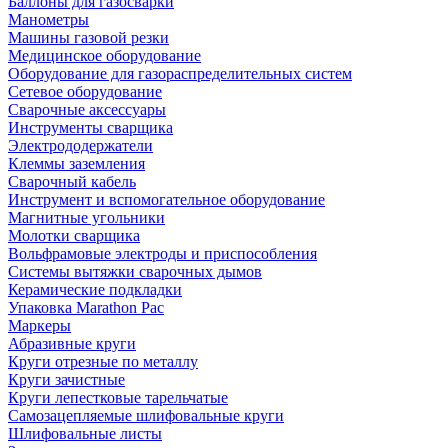
Баллоны для газосварки
Манометры
Машины газовой резки
Медицинское оборудование
Оборудование для газораспределительных систем
Сетевое оборудование
Сварочные аксессуары
Инструменты сварщика
Электрододержатели
Клеммы заземления
Сварочный кабель
Инструмент и вспомогательное оборудование
Магнитные угольники
Молотки сварщика
Вольфрамовые электроды и приспособления
Системы вытяжки сварочных дымов
Керамические подкладки
Упаковка Marathon Pac
Маркеры
Абразивные круги
Круги отрезные по металлу
Круги зачистные
Круги лепестковые тарельчатые
Самозацепляемые шлифовальные круги
Шлифовальные листы