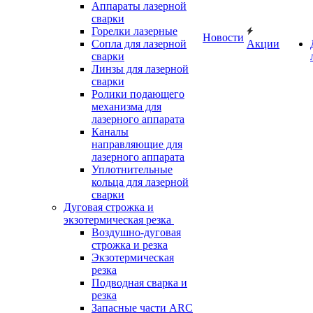
Аппараты лазерной
сварки
Горелки лазерные
Новости
Сопла для лазерной
Акции
сварки
Линзы для лазерной
сварки
Ролики подающего
механизма для
лазерного аппарата
Каналы
направляющие для
лазерного аппарата
Уплотнительные
кольца для лазерной
сварки
Дуговая строжка и
экзотермическая резка
Воздушно-дуговая
строжка и резка
Экзотермическая
резка
Подводная сварка и
резка
Запасные части ARC