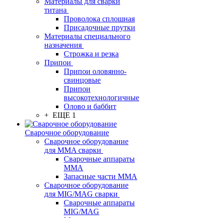
Материалы для сварки
титана
Проволока сплошная
Присадочные прутки
Материалы специального
назначения
Строжка и резка
Припои
Припои оловянно-
свинцовые
Припои
высокотехнологичные
Олово и баббит
+ ЕЩЕ 1
Сварочное оборудование
Сварочное оборудование
для MMA сварки
Сварочные аппараты
MMA
Запасные части MMA
Сварочное оборудование
для MIG/MAG сварки
Сварочные аппараты
MIG/MAG