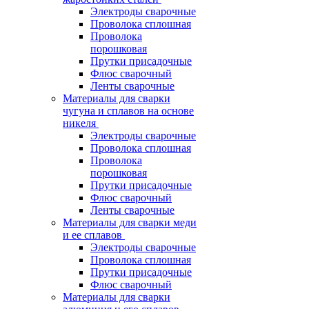
Электроды сварочные
Проволока сплошная
Проволока
порошковая
Прутки присадочные
Флюс сварочный
Ленты сварочные
Материалы для сварки
чугуна и сплавов на основе
никеля
Электроды сварочные
Проволока сплошная
Проволока
порошковая
Прутки присадочные
Флюс сварочный
Ленты сварочные
Материалы для сварки меди
и ее сплавов
Электроды сварочные
Проволока сплошная
Прутки присадочные
Флюс сварочный
Материалы для сварки