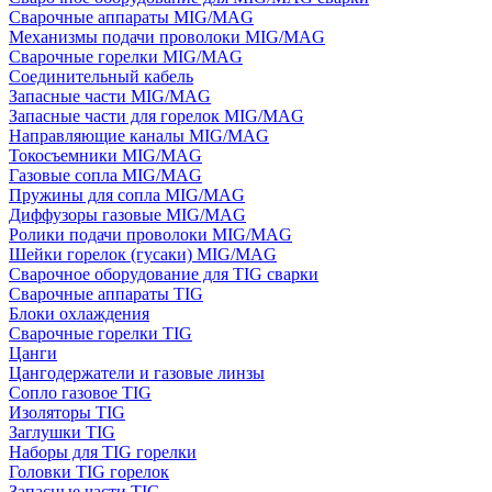
Сварочные аппараты MIG/MAG
Механизмы подачи проволоки MIG/MAG
Сварочные горелки MIG/MAG
Соединительный кабель
Запасные части MIG/MAG
Запасные части для горелок MIG/MAG
Направляющие каналы MIG/MAG
Токосъемники MIG/MAG
Газовые сопла MIG/MAG
Пружины для сопла MIG/MAG
Диффузоры газовые MIG/MAG
Ролики подачи проволоки MIG/MAG
Шейки горелок (гусаки) MIG/MAG
Сварочное оборудование для TIG сварки
Сварочные аппараты TIG
Блоки охлаждения
Сварочные горелки TIG
Цанги
Цангодержатели и газовые линзы
Сопло газовое TIG
Изоляторы TIG
Заглушки TIG
Наборы для TIG горелки
Головки TIG горелок
Запасные части TIG