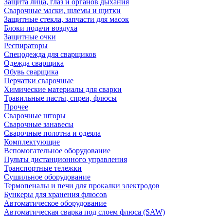
Защита лица, глаз и органов дыхания
Сварочные маски, шлемы и щитки
Защитные стекла, запчасти для масок
Блоки подачи воздуха
Защитные очки
Респираторы
Спецодежда для сварщиков
Одежда сварщика
Обувь сварщика
Перчатки сварочные
Химические материалы для сварки
Травильные пасты, спреи, флюсы
Прочее
Сварочные шторы
Сварочные занавесы
Сварочные полотна и одеяла
Комплектующие
Вспомогательное оборудование
Пульты дистанционного управления
Транспортные тележки
Сушильное оборудование
Термопеналы и печи для прокалки электродов
Бункеры для хранения флюсов
Автоматическое оборудование
Автоматическая сварка под слоем флюса (SAW)