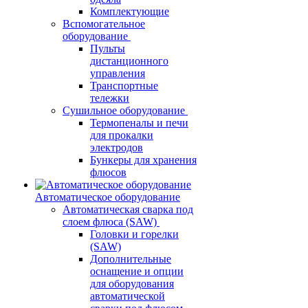
Комплектующие
Вспомогательное
оборудование
Пульты
дистанционного
управления
Транспортные
тележки
Сушильное оборудование
Термопеналы и печи
для прокалки
электродов
Бункеры для хранения
флюсов
Автоматическое оборудование
Автоматическая сварка под
слоем флюса (SAW)
Головки и горелки
(SAW)
Дополнительные
оснащение и опции
для оборудования
автоматической