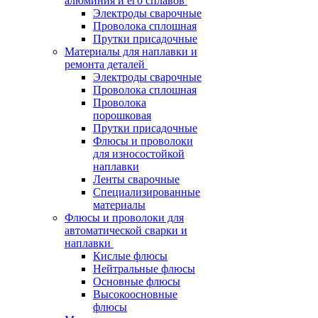
алюминия и его сплавов
Электроды сварочные
Проволока сплошная
Прутки присадочные
Материалы для наплавки и
ремонта деталей
Электроды сварочные
Проволока сплошная
Проволока
порошковая
Прутки присадочные
Флюсы и проволоки
для износостойкой
наплавки
Ленты сварочные
Специализированные
материалы
Флюсы и проволоки для
автоматической сварки и
наплавки
Кислые флюсы
Нейтральные флюсы
Основные флюсы
Высокоосновные
флюсы