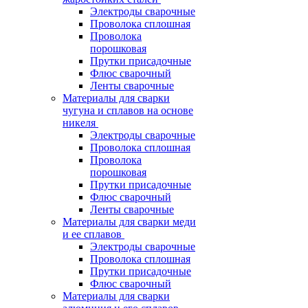
Электроды сварочные
Проволока сплошная
Проволока
порошковая
Прутки присадочные
Флюс сварочный
Ленты сварочные
Материалы для сварки
чугуна и сплавов на основе
никеля
Электроды сварочные
Проволока сплошная
Проволока
порошковая
Прутки присадочные
Флюс сварочный
Ленты сварочные
Материалы для сварки меди
и ее сплавов
Электроды сварочные
Проволока сплошная
Прутки присадочные
Флюс сварочный
Материалы для сварки