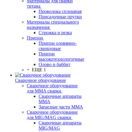
Материалы для сварки
титана
Проволока сплошная
Присадочные прутки
Материалы специального
назначения
Строжка и резка
Припои
Припои оловянно-
свинцовые
Припои
высокотехнологичные
Олово и баббит
+ ЕЩЕ 1
Сварочное оборудование
Сварочное оборудование
для MMA сварки
Сварочные аппараты
MMA
Запасные части MMA
Сварочное оборудование
для MIG/MAG сварки
Сварочные аппараты
MIG/MAG