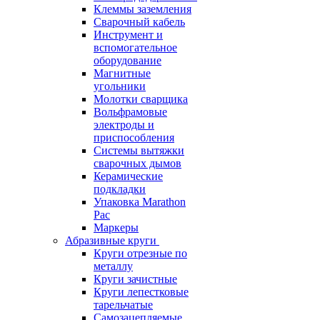
Клеммы заземления
Сварочный кабель
Инструмент и
вспомогательное
оборудование
Магнитные
угольники
Молотки сварщика
Вольфрамовые
электроды и
приспособления
Системы вытяжки
сварочных дымов
Керамические
подкладки
Упаковка Marathon
Pac
Маркеры
Абразивные круги
Круги отрезные по
металлу
Круги зачистные
Круги лепестковые
тарельчатые
Самозацепляемые