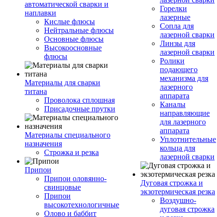
автоматической сварки и
Горелки
наплавки
лазерные
Кислые флюсы
Сопла для
Нейтральные флюсы
лазерной сварки
Основные флюсы
Линзы для
Высокоосновные
лазерной сварки
флюсы
Ролики
подающего
механизма для
Материалы для сварки
лазерного
титана
аппарата
Проволока сплошная
Каналы
Присадочные прутки
направляющие
для лазерного
аппарата
Материалы специального
Уплотнительные
назначения
кольца для
Строжка и резка
лазерной сварки
Припои
Припои оловянно-
Дуговая строжка и
свинцовые
экзотермическая резка
Припои
Воздушно-
высокотехнологичные
дуговая строжка
Олово и баббит