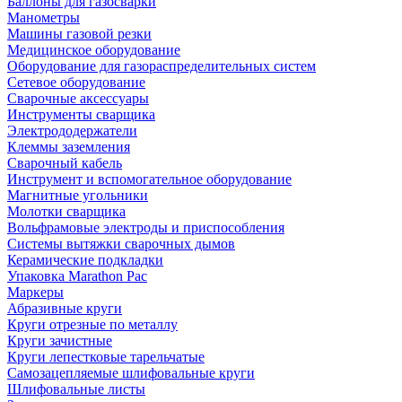
Баллоны для газосварки
Манометры
Машины газовой резки
Медицинское оборудование
Оборудование для газораспределительных систем
Сетевое оборудование
Сварочные аксессуары
Инструменты сварщика
Электрододержатели
Клеммы заземления
Сварочный кабель
Инструмент и вспомогательное оборудование
Магнитные угольники
Молотки сварщика
Вольфрамовые электроды и приспособления
Системы вытяжки сварочных дымов
Керамические подкладки
Упаковка Marathon Pac
Маркеры
Абразивные круги
Круги отрезные по металлу
Круги зачистные
Круги лепестковые тарельчатые
Самозацепляемые шлифовальные круги
Шлифовальные листы