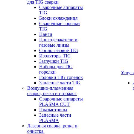
для TIG сварки
Сварочные аппараты
TIG
Блоки охлаждения
Сварочные горелки
TIG
Цанги
Цангодержатели и
газовые линзы
Сопло газовое TIG
Изоляторы TIG
Заглушки TIG
Наборы для TIG
горелки
Услуг
Головки TIG горелок
Запасные части TIG
Воздушно-плазменная
сварка, резка и строжка
Сварочные аппараты
PLASMA CUT
Плазмотроны
Запасные части
PLASMA
Лазерная сварка, резка и
очистка