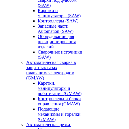
сварки под флюсом
(SAW)
Каретки и
манипуляторы (SAW)
Контроллеры (SAW)
Запасные части
Automation (SAW)
Оборудование для
позиционирования
изделий
Сварочные источники
(SAW)
Автоматическая сварка в
защитных газах
плавящимся электродом
(GMAW)
Каретки,
манипуляторы и
роботизация (GMAW)
Контроллеры и блоки
управления (GMAW)
Подающие
механизмы и горелки
(GMAW)
Автоматическая резка