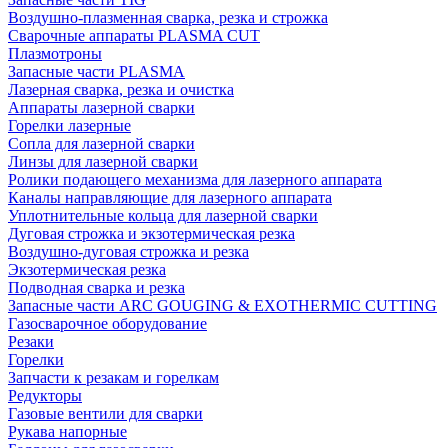
Воздушно-плазменная сварка, резка и строжка
Сварочные аппараты PLASMA CUT
Плазмотроны
Запасные части PLASMA
Лазерная сварка, резка и очистка
Аппараты лазерной сварки
Горелки лазерные
Сопла для лазерной сварки
Линзы для лазерной сварки
Ролики подающего механизма для лазерного аппарата
Каналы направляющие для лазерного аппарата
Уплотнительные кольца для лазерной сварки
Дуговая строжка и экзотермическая резка
Воздушно-дуговая строжка и резка
Экзотермическая резка
Подводная сварка и резка
Запасные части ARC GOUGING & EXOTHERMIC CUTTING
Газосварочное оборудование
Резаки
Горелки
Запчасти к резакам и горелкам
Редукторы
Газовые вентили для сварки
Рукава напорные