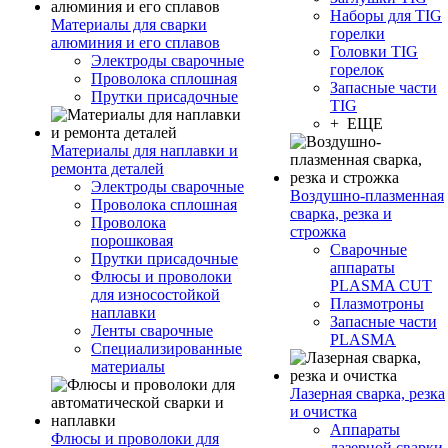
Наборы для TIG
Материалы для сварки
горелки
алюминия и его сплавов
Головки TIG
Электроды сварочные
горелок
Проволока сплошная
Запасные части
Прутки присадочные
TIG
+ ЕЩЕ
Материалы для наплавки и
ремонта деталей
Электроды сварочные
Воздушно-плазменная
Проволока сплошная
сварка, резка и
Проволока
строжка
порошковая
Сварочные
Прутки присадочные
аппараты
Флюсы и проволоки
PLASMA CUT
для износостойкой
Плазмотроны
наплавки
Запасные части
Ленты сварочные
PLASMA
Специализированные
материалы
Лазерная сварка, резка
и очистка
Аппараты
Флюсы и проволоки для
лазерной сварки