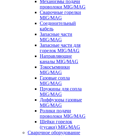
Механизмы подачи
проволоки MIG/MAG
Сварочные горелки
MIG/MAG
Соединительный
кабель
Запасные части
MIG/MAG
Запасные части для
горелок MIG/MAG
Направляющие
каналы MIG/MAG
Токосъемники
MIG/MAG
Газовые сопла
MIG/MAG
Пружины для сопла
MIG/MAG
Диффузоры газовые
MIG/MAG
Ролики подачи
проволоки MIG/MAG
Шейки горелок
(гусаки) MIG/MAG
Сварочное оборудование