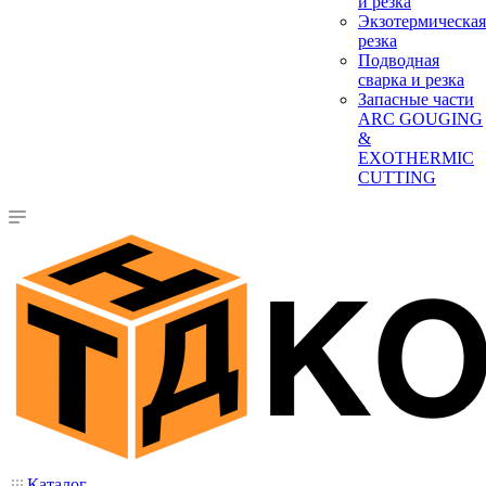
и резка
Экзотермическая
резка
Подводная
сварка и резка
Запасные части
ARC GOUGING
&
EXOTHERMIC
CUTTING
Каталог