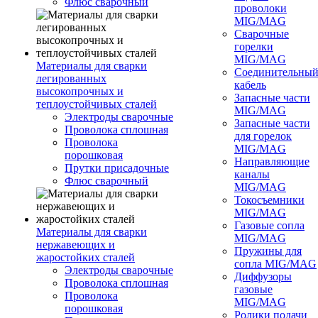
Флюс сварочный
проволоки
MIG/MAG
Сварочные
горелки
MIG/MAG
Материалы для сварки
Соединительны
легированных
кабель
высокопрочных и
Запасные части
теплоустойчивых сталей
MIG/MAG
Электроды сварочные
Запасные части
Проволока сплошная
для горелок
Проволока
MIG/MAG
порошковая
Направляющие
Прутки присадочные
каналы
Флюс сварочный
MIG/MAG
Токосъемники
MIG/MAG
Газовые сопла
Материалы для сварки
MIG/MAG
нержавеющих и
Пружины для
жаростойких сталей
сопла MIG/MAG
Электроды сварочные
Диффузоры
Проволока сплошная
газовые
Проволока
MIG/MAG
порошковая
Ролики подачи