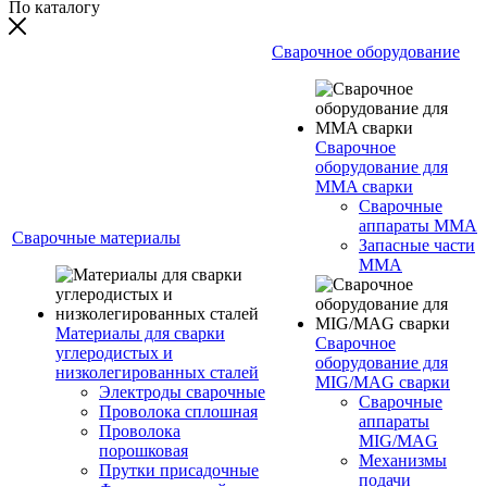
По каталогу
Сварочное оборудование
Сварочное
оборудование для
MMA сварки
Сварочные
аппараты MMA
Сварочные материалы
Запасные части
MMA
Материалы для сварки
Сварочное
углеродистых и
оборудование для
низколегированных сталей
MIG/MAG сварки
Электроды сварочные
Сварочные
Проволока сплошная
аппараты
Проволока
MIG/MAG
порошковая
Механизмы
Прутки присадочные
подачи