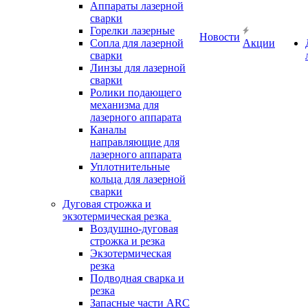
Аппараты лазерной
сварки
Горелки лазерные
Новости
Сопла для лазерной
Акции
сварки
Линзы для лазерной
сварки
Ролики подающего
механизма для
лазерного аппарата
Каналы
направляющие для
лазерного аппарата
Уплотнительные
кольца для лазерной
сварки
Дуговая строжка и
экзотермическая резка
Воздушно-дуговая
строжка и резка
Экзотермическая
резка
Подводная сварка и
резка
Запасные части ARC