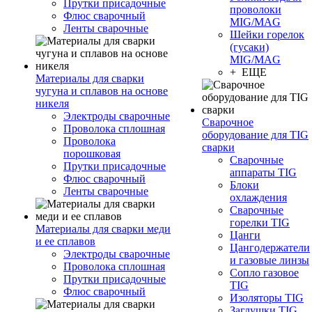
Прутки присадочные
проволоки
Флюс сварочный
MIG/MAG
Ленты сварочные
Шейки горелок
(гусаки)
MIG/MAG
+ ЕЩЕ
Материалы для сварки
чугуна и сплавов на основе
никеля
Электроды сварочные
Сварочное
Проволока сплошная
оборудование для TIG
Проволока
сварки
порошковая
Сварочные
Прутки присадочные
аппараты TIG
Флюс сварочный
Блоки
Ленты сварочные
охлаждения
Сварочные
горелки TIG
Материалы для сварки меди
Цанги
и ее сплавов
Цангодержатели
Электроды сварочные
и газовые линзы
Проволока сплошная
Сопло газовое
Прутки присадочные
TIG
Флюс сварочный
Изоляторы TIG
Заглушки TIG