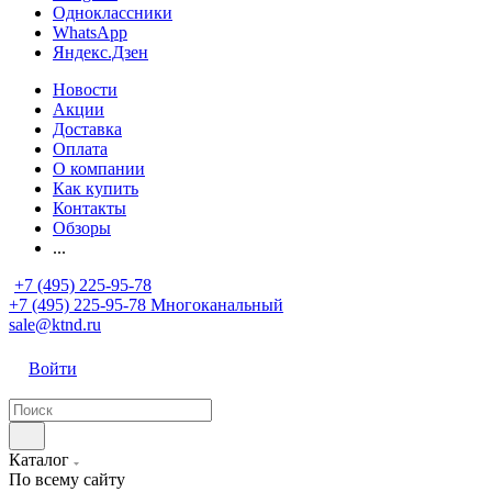
Одноклассники
WhatsApp
Яндекс.Дзен
Новости
Акции
Доставка
Оплата
О компании
Как купить
Контакты
Обзоры
...
+7 (495) 225-95-78
+7 (495) 225-95-78
Многоканальный
sale@ktnd.ru
Войти
Каталог
По всему сайту