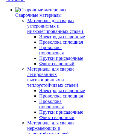
Сварочные материалы
Материалы для сварки
углеродистых и
низколегированных сталей
Электроды сварочные
Проволока сплошная
Проволока
порошковая
Прутки присадочные
Флюс сварочный
Материалы для сварки
легированных
высокопрочных и
теплоустойчивых сталей
Электроды сварочные
Проволока сплошная
Проволока
порошковая
Прутки присадочные
Флюс сварочный
Материалы для сварки
нержавеющих и
жаростойких сталей