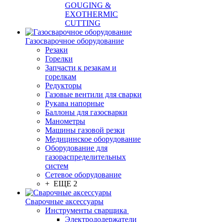
GOUGING &
EXOTHERMIC
CUTTING
Газосварочное оборудование
Резаки
Горелки
Запчасти к резакам и
горелкам
Редукторы
Газовые вентили для сварки
Рукава напорные
Баллоны для газосварки
Манометры
Машины газовой резки
Медицинское оборудование
Оборудование для
газораспределительных
систем
Сетевое оборудование
+ ЕЩЕ 2
Сварочные аксессуары
Инструменты сварщика
Электрододержатели