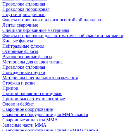
Проволока сплошная
Проволока порошковая
Прутки присадочные
Флюсы и проволоки для износостойкой наплавки
Ленты сварочные
Специализированные материалы
Флюсы и проволоки для автоматической сварки и наплавки
Кислые флюсы
Нейтральные флюсы
Основные флюсы
Высокоосновные флюсы
Материалы для сварки титана
Проволока сплошная
Присадочные прутки
Материалы специального назначения
Строжка и резка
Припои
Припои оловянно-свинцовые
Припои высокотехнологичные
Олово и баббит
Сварочное оборудование
Сварочное оборудование для MMA сварки
Сварочные аппараты MMA
Запасные части MMA
Сварочное оборудование для MIG/MAG сварки