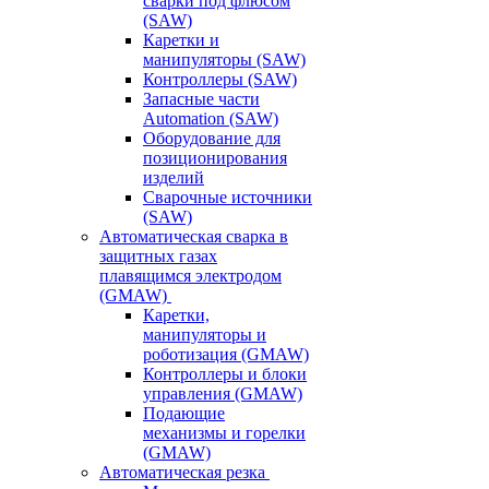
сварки под флюсом
(SAW)
Каретки и
манипуляторы (SAW)
Контроллеры (SAW)
Запасные части
Automation (SAW)
Оборудование для
позиционирования
изделий
Сварочные источники
(SAW)
Автоматическая сварка в
защитных газах
плавящимся электродом
(GMAW)
Каретки,
манипуляторы и
роботизация (GMAW)
Контроллеры и блоки
управления (GMAW)
Подающие
механизмы и горелки
(GMAW)
Автоматическая резка