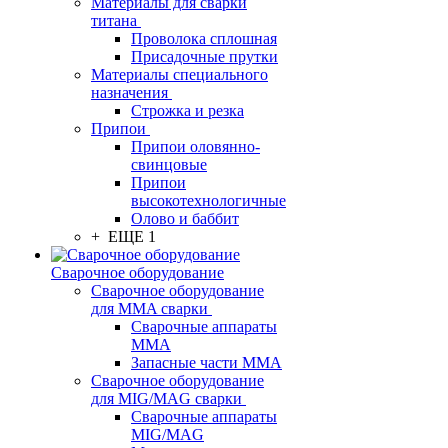
Материалы для сварки
титана
Проволока сплошная
Присадочные прутки
Материалы специального
назначения
Строжка и резка
Припои
Припои оловянно-
свинцовые
Припои
высокотехнологичные
Олово и баббит
+ ЕЩЕ 1
Сварочное оборудование
Сварочное оборудование
для MMA сварки
Сварочные аппараты
MMA
Запасные части MMA
Сварочное оборудование
для MIG/MAG сварки
Сварочные аппараты
MIG/MAG