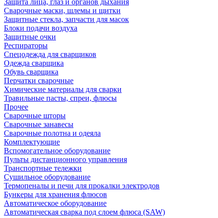
Защита лица, глаз и органов дыхания
Сварочные маски, шлемы и щитки
Защитные стекла, запчасти для масок
Блоки подачи воздуха
Защитные очки
Респираторы
Спецодежда для сварщиков
Одежда сварщика
Обувь сварщика
Перчатки сварочные
Химические материалы для сварки
Травильные пасты, спреи, флюсы
Прочее
Сварочные шторы
Сварочные занавесы
Сварочные полотна и одеяла
Комплектующие
Вспомогательное оборудование
Пульты дистанционного управления
Транспортные тележки
Сушильное оборудование
Термопеналы и печи для прокалки электродов
Бункеры для хранения флюсов
Автоматическое оборудование
Автоматическая сварка под слоем флюса (SAW)