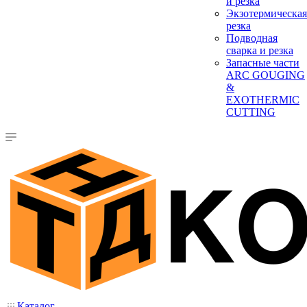
и резка
Экзотермическая
резка
Подводная
сварка и резка
Запасные части
ARC GOUGING
&
EXOTHERMIC
CUTTING
Каталог