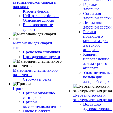
автоматической сварки и
Горелки
наплавки
лазерные
Кислые флюсы
Сопла для
Нейтральные флюсы
лазерной сварки
Основные флюсы
Линзы для
Высокоосновные
лазерной сварки
флюсы
Ролики
подающего
механизма для
Материалы для сварки
лазерного
титана
аппарата
Проволока сплошная
Каналы
Присадочные прутки
направляющие
для лазерного
аппарата
Материалы специального
Уплотнительные
назначения
кольца для
Строжка и резка
лазерной сварки
Припои
Припои оловянно-
Дуговая строжка и
свинцовые
экзотермическая резка
Припои
Воздушно-
высокотехнологичные
дуговая строжка
Олово и баббит