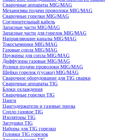
Сварочные аппараты MIG/MAG
Механизмы подачи проволоки MIG/MAG
Сварочные горелки MIG/MAG
Соединительный кабель
Запасные части MIG/MAG
Запасные части для горелок MIG/MAG
Направляющие каналы MIG/MAG
Токосъемники MIG/MAG
Газовые сопла MIG/MAG
Пружины для сопла MIG/MAG
Диффузоры газовые MIG/MAG
Ролики подачи проволоки MIG/MAG
Шейки горелок (гусаки) MIG/MAG
Сварочное оборудование для TIG сварки
Сварочные аппараты TIG
Блоки охлаждения
Сварочные горелки TIG
Цанги
Цангодержатели и газовые линзы
Сопло газовое TIG
Изоляторы TIG
Заглушки TIG
Наборы для TIG горелки
Головки TIG горелок
Запасные части TIG