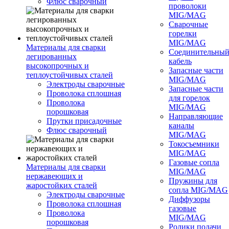
Флюс сварочный
проволоки
MIG/MAG
Сварочные
горелки
MIG/MAG
Материалы для сварки
Соединительны
легированных
кабель
высокопрочных и
Запасные части
теплоустойчивых сталей
MIG/MAG
Электроды сварочные
Запасные части
Проволока сплошная
для горелок
Проволока
MIG/MAG
порошковая
Направляющие
Прутки присадочные
каналы
Флюс сварочный
MIG/MAG
Токосъемники
MIG/MAG
Газовые сопла
Материалы для сварки
MIG/MAG
нержавеющих и
Пружины для
жаростойких сталей
сопла MIG/MAG
Электроды сварочные
Диффузоры
Проволока сплошная
газовые
Проволока
MIG/MAG
порошковая
Ролики подачи