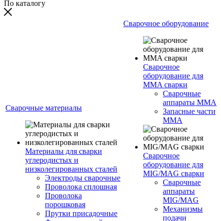
По каталогу
Сварочное оборудование
Сварочное
оборудование для
MMA сварки
Сварочные
аппараты MMA
Сварочные материалы
Запасные части
MMA
Материалы для сварки
Сварочное
углеродистых и
оборудование для
низколегированных сталей
MIG/MAG сварки
Электроды сварочные
Сварочные
Проволока сплошная
аппараты
Проволока
MIG/MAG
порошковая
Механизмы
Прутки присадочные
подачи