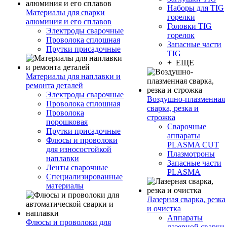
Наборы для TIG
Материалы для сварки
горелки
алюминия и его сплавов
Головки TIG
Электроды сварочные
горелок
Проволока сплошная
Запасные части
Прутки присадочные
TIG
+ ЕЩЕ
Материалы для наплавки и
ремонта деталей
Электроды сварочные
Воздушно-плазменная
Проволока сплошная
сварка, резка и
Проволока
строжка
порошковая
Сварочные
Прутки присадочные
аппараты
Флюсы и проволоки
PLASMA CUT
для износостойкой
Плазмотроны
наплавки
Запасные части
Ленты сварочные
PLASMA
Специализированные
материалы
Лазерная сварка, резка
и очистка
Аппараты
Флюсы и проволоки для
лазерной сварки