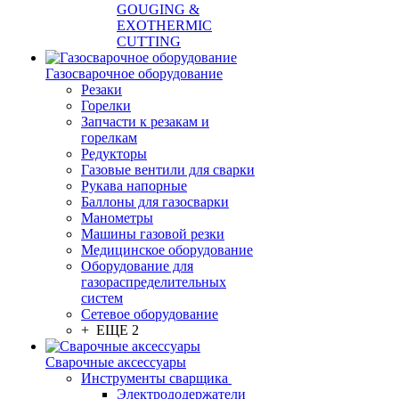
GOUGING &
EXOTHERMIC
CUTTING
Газосварочное оборудование
Резаки
Горелки
Запчасти к резакам и
горелкам
Редукторы
Газовые вентили для сварки
Рукава напорные
Баллоны для газосварки
Манометры
Машины газовой резки
Медицинское оборудование
Оборудование для
газораспределительных
систем
Сетевое оборудование
+ ЕЩЕ 2
Сварочные аксессуары
Инструменты сварщика
Электрододержатели