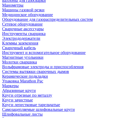
Баллоны для газосварки
Манометры
Машины газовой резки
Медицинское оборудование
Оборудование для газораспределительных систем
Сетевое оборудование
Сварочные аксессуары
Инструменты сварщика
Электрододержатели
Клеммы заземления
Сварочный кабель
Инструмент и вспомогательное оборудование
Магнитные угольники
Молотки сварщика
Вольфрамовые электроды и приспособления
Системы вытяжки сварочных дымов
Керамические подкладки
Упаковка Marathon Pac
Маркеры
Абразивные круги
Круги отрезные по металлу
Круги зачистные
Круги лепестковые тарельчатые
Самозацепляемые шлифовальные круги
Шлифовальные листы