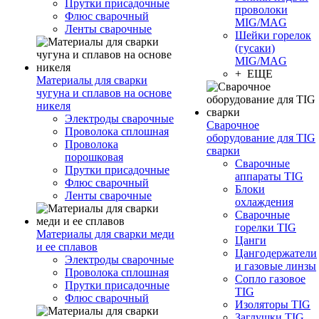
Прутки присадочные
проволоки
Флюс сварочный
MIG/MAG
Ленты сварочные
Шейки горелок
(гусаки)
MIG/MAG
+ ЕЩЕ
Материалы для сварки
чугуна и сплавов на основе
никеля
Электроды сварочные
Сварочное
Проволока сплошная
оборудование для TIG
Проволока
сварки
порошковая
Сварочные
Прутки присадочные
аппараты TIG
Флюс сварочный
Блоки
Ленты сварочные
охлаждения
Сварочные
горелки TIG
Материалы для сварки меди
Цанги
и ее сплавов
Цангодержатели
Электроды сварочные
и газовые линзы
Проволока сплошная
Сопло газовое
Прутки присадочные
TIG
Флюс сварочный
Изоляторы TIG
Заглушки TIG