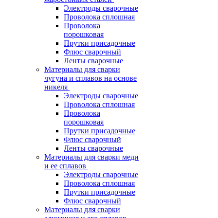
Электроды сварочные
Проволока сплошная
Проволока
порошковая
Прутки присадочные
Флюс сварочный
Ленты сварочные
Материалы для сварки
чугуна и сплавов на основе
никеля
Электроды сварочные
Проволока сплошная
Проволока
порошковая
Прутки присадочные
Флюс сварочный
Ленты сварочные
Материалы для сварки меди
и ее сплавов
Электроды сварочные
Проволока сплошная
Прутки присадочные
Флюс сварочный
Материалы для сварки