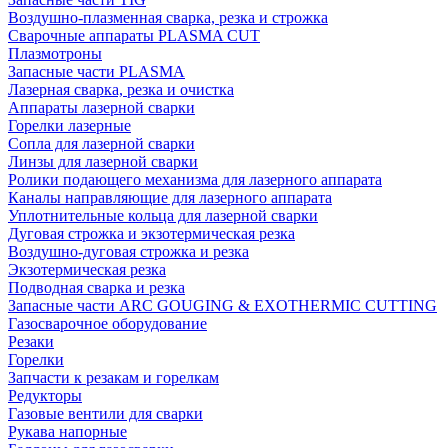
Воздушно-плазменная сварка, резка и строжка
Сварочные аппараты PLASMA CUT
Плазмотроны
Запасные части PLASMA
Лазерная сварка, резка и очистка
Аппараты лазерной сварки
Горелки лазерные
Сопла для лазерной сварки
Линзы для лазерной сварки
Ролики подающего механизма для лазерного аппарата
Каналы направляющие для лазерного аппарата
Уплотнительные кольца для лазерной сварки
Дуговая строжка и экзотермическая резка
Воздушно-дуговая строжка и резка
Экзотермическая резка
Подводная сварка и резка
Запасные части ARC GOUGING & EXOTHERMIC CUTTING
Газосварочное оборудование
Резаки
Горелки
Запчасти к резакам и горелкам
Редукторы
Газовые вентили для сварки
Рукава напорные