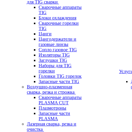
для TIG сварки
Сварочные аппараты
TIG
Блоки охлаждения
Сварочные горелки
TIG
Цанги
Цангодержатели и
газовые линзы
Сопло газовое TIG
Изоляторы TIG
Заглушки TIG
Наборы для TIG
горелки
Услуг
Головки TIG горелок
Запасные части TIG
Воздушно-плазменная
сварка, резка и строжка
Сварочные аппараты
PLASMA CUT
Плазмотроны
Запасные части
PLASMA
Лазерная сварка, резка и
очистка