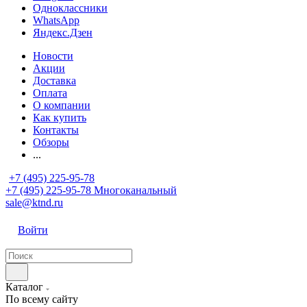
Одноклассники
WhatsApp
Яндекс.Дзен
Новости
Акции
Доставка
Оплата
О компании
Как купить
Контакты
Обзоры
...
+7 (495) 225-95-78
+7 (495) 225-95-78
Многоканальный
sale@ktnd.ru
Войти
Каталог
По всему сайту