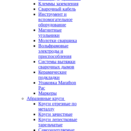
Клеммы заземления
Сварочный кабель
Инструмент и
вспомогательное
оборудование
Магнитные
угольники
Молотки сварщика
Вольфрамовые
электроды и
приспособления
Системы вытяжки
сварочных дымов
Керамические
подкладки
Упаковка Marathon
Pac
Маркеры
Абразивные круги
Круги отрезные по
металлу
Круги зачистные
Круги лепестковые
тарельчатые
Самозацепляемые