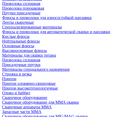
Проволока сплошная
Проволока порошковая
Прутки присадочные
Флюсы и проволоки для износостойкой наплавки
Ленты сварочные
Специализированные материалы
Флюсы и проволоки для автоматической сварки и наплавки
Кислые флюсы
Нейтральные флюсы
Основные флюсы
Высокоосновные флюсы
Материалы для сварки титана
Проволока сплошная
Присадочные прутки
Материалы специального назначения
Строжка и резка
Припои
Припои оловянно-свинцовые
Припои высокотехнологичные
Олово и баббит
Сварочное оборудование
Сварочное оборудование для MMA сварки
Сварочные аппараты MMA
Запасные части MMA
Сварочное оборудование для MIG/MAG сварки