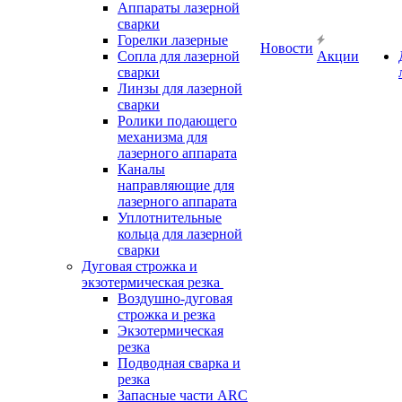
Аппараты лазерной
сварки
Горелки лазерные
Новости
Сопла для лазерной
Акции
сварки
Линзы для лазерной
сварки
Ролики подающего
механизма для
лазерного аппарата
Каналы
направляющие для
лазерного аппарата
Уплотнительные
кольца для лазерной
сварки
Дуговая строжка и
экзотермическая резка
Воздушно-дуговая
строжка и резка
Экзотермическая
резка
Подводная сварка и
резка
Запасные части ARC