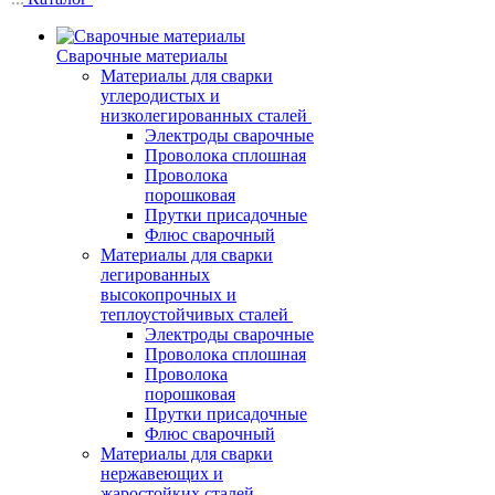
Сварочные материалы
Материалы для сварки
углеродистых и
низколегированных сталей
Электроды сварочные
Проволока сплошная
Проволока
порошковая
Прутки присадочные
Флюс сварочный
Материалы для сварки
легированных
высокопрочных и
теплоустойчивых сталей
Электроды сварочные
Проволока сплошная
Проволока
порошковая
Прутки присадочные
Флюс сварочный
Материалы для сварки
нержавеющих и
жаростойких сталей