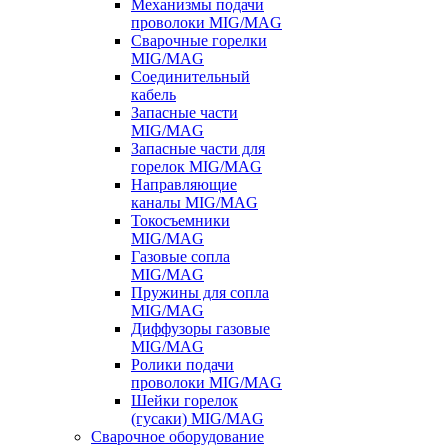
Механизмы подачи
проволоки MIG/MAG
Сварочные горелки
MIG/MAG
Соединительный
кабель
Запасные части
MIG/MAG
Запасные части для
горелок MIG/MAG
Направляющие
каналы MIG/MAG
Токосъемники
MIG/MAG
Газовые сопла
MIG/MAG
Пружины для сопла
MIG/MAG
Диффузоры газовые
MIG/MAG
Ролики подачи
проволоки MIG/MAG
Шейки горелок
(гусаки) MIG/MAG
Сварочное оборудование