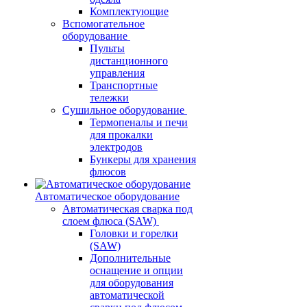
Комплектующие
Вспомогательное
оборудование
Пульты
дистанционного
управления
Транспортные
тележки
Сушильное оборудование
Термопеналы и печи
для прокалки
электродов
Бункеры для хранения
флюсов
Автоматическое оборудование
Автоматическая сварка под
слоем флюса (SAW)
Головки и горелки
(SAW)
Дополнительные
оснащение и опции
для оборудования
автоматической