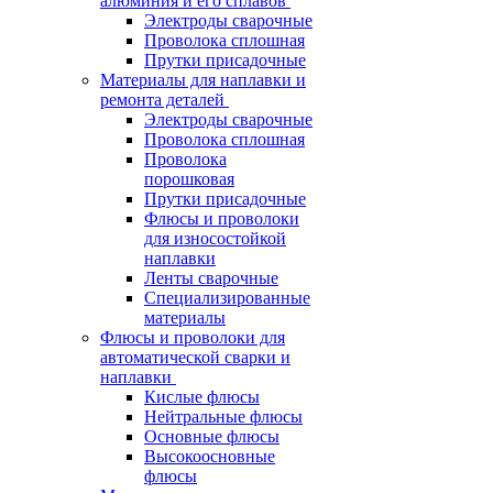
алюминия и его сплавов
Электроды сварочные
Проволока сплошная
Прутки присадочные
Материалы для наплавки и
ремонта деталей
Электроды сварочные
Проволока сплошная
Проволока
порошковая
Прутки присадочные
Флюсы и проволоки
для износостойкой
наплавки
Ленты сварочные
Специализированные
материалы
Флюсы и проволоки для
автоматической сварки и
наплавки
Кислые флюсы
Нейтральные флюсы
Основные флюсы
Высокоосновные
флюсы