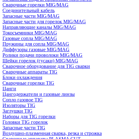
Сварочные горелки MIG/MAG
Соединительный кабель
Запасные части MIG/MAG
Запасные части для горелок MIG/MAG
Направляющие каналы MIG/MAG
Токосъемники MIG/MAG
Газовые сопла MIG/MAG
Пружины для сопла MIG/MAG
Диффузоры газовые MIG/MAG
Ролики подачи проволоки MIG/MAG
Шейки горелок (гусаки) MIG/MAG
Сварочное оборудование для TIG сварки
Сварочные аппараты TIG
Блоки охлаждения
Сварочные горелки TIG
Цанги
Цангодержатели и газовые линзы
Сопло газовое TIG
Изоляторы TIG
Заглушки TIG
Наборы для TIG горелки
Головки TIG горелок
Запасные части TIG
Воздушно-плазменная сварка, резка и строжка
Сварочные аппараты PLASMA CUT