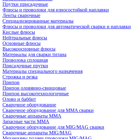
Прутки присадочные
Флюсы и проволоки для износостойкой наплавки
Ленты сварочные
Специализированные материалы
Флюсы и проволоки для автоматической сварки и наплавки
Кислые флюсы
Нейтральные флюсы
Основные флюсы
Высокоосновные флюсы
Материалы для сварки титана
Проволока сплошная
Присадочные прутки
Материалы специального назначения
Строжка и резка
Припои
Припои оловянно-свинцовые
Припои высокотехнологичные
Олово и баббит
Сварочное оборудование
Сварочное оборудование для MMA сварки
Сварочные аппараты MMA
Запасные части MMA
Сварочное оборудование для MIG/MAG сварки
Сварочные аппараты MIG/MAG
Механизмы подачи проволоки MIG/MAG