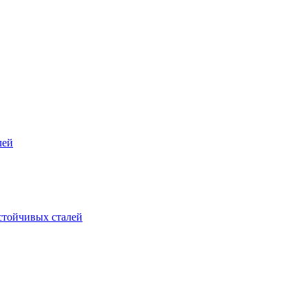
лей
стойчивых сталей