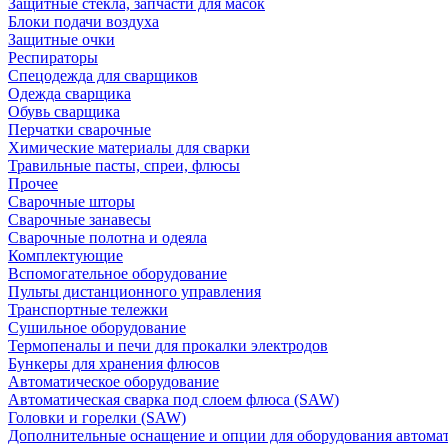
Защитные стекла, запчасти для масок
Блоки подачи воздуха
Защитные очки
Респираторы
Спецодежда для сварщиков
Одежда сварщика
Обувь сварщика
Перчатки сварочные
Химические материалы для сварки
Травильные пасты, спреи, флюсы
Прочее
Сварочные шторы
Сварочные занавесы
Сварочные полотна и одеяла
Комплектующие
Вспомогательное оборудование
Пульты дистанционного управления
Транспортные тележки
Сушильное оборудование
Термопеналы и печи для прокалки электродов
Бункеры для хранения флюсов
Автоматическое оборудование
Автоматическая сварка под слоем флюса (SAW)
Головки и горелки (SAW)
Дополнительные оснащение и опции для оборудования автома