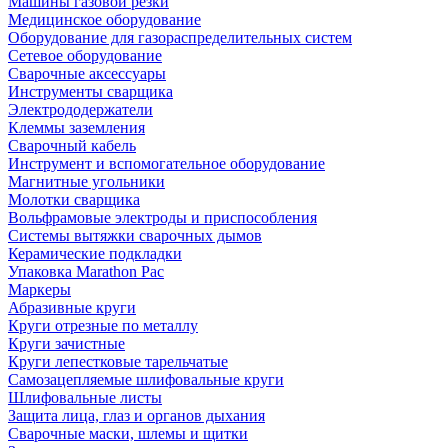
Машины газовой резки
Медицинское оборудование
Оборудование для газораспределительных систем
Сетевое оборудование
Сварочные аксессуары
Инструменты сварщика
Электрододержатели
Клеммы заземления
Сварочный кабель
Инструмент и вспомогательное оборудование
Магнитные угольники
Молотки сварщика
Вольфрамовые электроды и приспособления
Системы вытяжки сварочных дымов
Керамические подкладки
Упаковка Marathon Pac
Маркеры
Абразивные круги
Круги отрезные по металлу
Круги зачистные
Круги лепестковые тарельчатые
Самозацепляемые шлифовальные круги
Шлифовальные листы
Защита лица, глаз и органов дыхания
Сварочные маски, шлемы и щитки