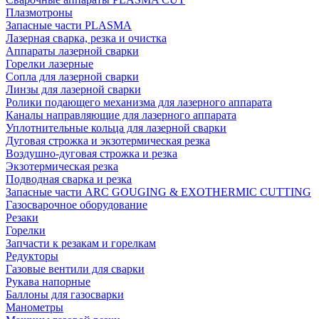
Плазмотроны
Запасные части PLASMA
Лазерная сварка, резка и очистка
Аппараты лазерной сварки
Горелки лазерные
Сопла для лазерной сварки
Линзы для лазерной сварки
Ролики подающего механизма для лазерного аппарата
Каналы направляющие для лазерного аппарата
Уплотнительные кольца для лазерной сварки
Дуговая строжка и экзотермическая резка
Воздушно-дуговая строжка и резка
Экзотермическая резка
Подводная сварка и резка
Запасные части ARC GOUGING & EXOTHERMIC CUTTING
Газосварочное оборудование
Резаки
Горелки
Запчасти к резакам и горелкам
Редукторы
Газовые вентили для сварки
Рукава напорные
Баллоны для газосварки
Манометры