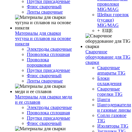
Прутки присадочные
проволоки
Флюс сварочный
MIG/MAG
Ленты сварочные
Шейки горелок
(гусаки)
MIG/MAG
+ ЕЩЕ
Материалы для сварки
чугуна и сплавов на основе
никеля
Электроды сварочные
Сварочное
Проволока сплошная
оборудование для TIG
Проволока
сварки
порошковая
Сварочные
Прутки присадочные
аппараты TIG
Флюс сварочный
Блоки
Ленты сварочные
охлаждения
Сварочные
горелки TIG
Материалы для сварки меди
Цанги
и ее сплавов
Цангодержатели
Электроды сварочные
и газовые линзы
Проволока сплошная
Сопло газовое
Прутки присадочные
TIG
Флюс сварочный
Изоляторы TIG
Заглушки TIG