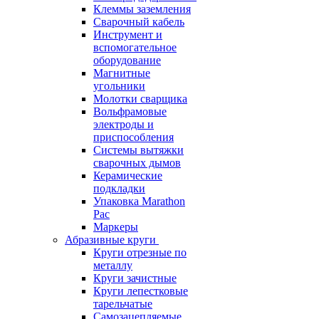
Клеммы заземления
Сварочный кабель
Инструмент и
вспомогательное
оборудование
Магнитные
угольники
Молотки сварщика
Вольфрамовые
электроды и
приспособления
Системы вытяжки
сварочных дымов
Керамические
подкладки
Упаковка Marathon
Pac
Маркеры
Абразивные круги
Круги отрезные по
металлу
Круги зачистные
Круги лепестковые
тарельчатые
Самозацепляемые