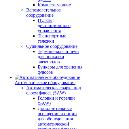
Комплектующие
Вспомогательное
оборудование
Пульты
дистанционного
управления
Транспортные
тележки
Сушильное оборудование
Термопеналы и печи
для прокалки
электродов
Бункеры для хранения
флюсов
Автоматическое оборудование
Автоматическая сварка под
слоем флюса (SAW)
Головки и горелки
(SAW)
Дополнительные
оснащение и опции
для оборудования
автоматической