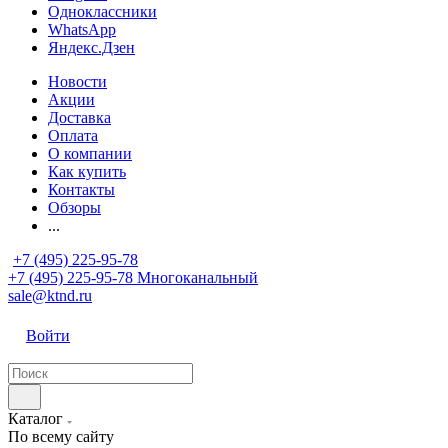
Одноклассники
WhatsApp
Яндекс.Дзен
Новости
Акции
Доставка
Оплата
О компании
Как купить
Контакты
Обзоры
...
+7 (495) 225-95-78
+7 (495) 225-95-78
Многоканальный
sale@ktnd.ru
Войти
Каталог
По всему сайту