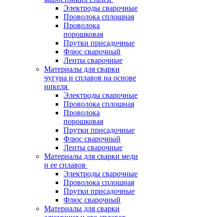
Электроды сварочные
Проволока сплошная
Проволока
порошковая
Прутки присадочные
Флюс сварочный
Ленты сварочные
Материалы для сварки
чугуна и сплавов на основе
никеля
Электроды сварочные
Проволока сплошная
Проволока
порошковая
Прутки присадочные
Флюс сварочный
Ленты сварочные
Материалы для сварки меди
и ее сплавов
Электроды сварочные
Проволока сплошная
Прутки присадочные
Флюс сварочный
Материалы для сварки