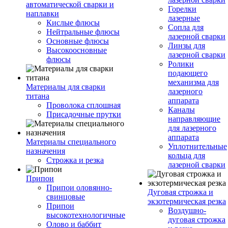
автоматической сварки и
Горелки
наплавки
лазерные
Кислые флюсы
Сопла для
Нейтральные флюсы
лазерной сварки
Основные флюсы
Линзы для
Высокоосновные
лазерной сварки
флюсы
Ролики
подающего
механизма для
Материалы для сварки
лазерного
титана
аппарата
Проволока сплошная
Каналы
Присадочные прутки
направляющие
для лазерного
аппарата
Материалы специального
Уплотнительные
назначения
кольца для
Строжка и резка
лазерной сварки
Припои
Припои оловянно-
Дуговая строжка и
свинцовые
экзотермическая резка
Припои
Воздушно-
высокотехнологичные
дуговая строжка
Олово и баббит