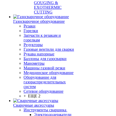
GOUGING &
EXOTHERMIC
CUTTING
Газосварочное оборудование
Резаки
Горелки
Запчасти к резакам и
горелкам
Редукторы
Газовые вентили для сварки
Рукава напорные
Баллоны для газосварки
Манометры
Машины газовой резки
Медицинское оборудование
Оборудование для
газораспределительных
систем
Сетевое оборудование
+ ЕЩЕ 2
Сварочные аксессуары
Инструменты сварщика
Электрододержатели