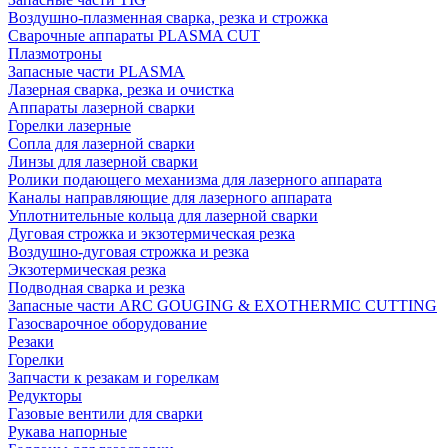
Воздушно-плазменная сварка, резка и строжка
Сварочные аппараты PLASMA CUT
Плазмотроны
Запасные части PLASMA
Лазерная сварка, резка и очистка
Аппараты лазерной сварки
Горелки лазерные
Сопла для лазерной сварки
Линзы для лазерной сварки
Ролики подающего механизма для лазерного аппарата
Каналы направляющие для лазерного аппарата
Уплотнительные кольца для лазерной сварки
Дуговая строжка и экзотермическая резка
Воздушно-дуговая строжка и резка
Экзотермическая резка
Подводная сварка и резка
Запасные части ARC GOUGING & EXOTHERMIC CUTTING
Газосварочное оборудование
Резаки
Горелки
Запчасти к резакам и горелкам
Редукторы
Газовые вентили для сварки
Рукава напорные