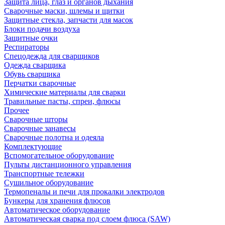
Защита лица, глаз и органов дыхания
Сварочные маски, шлемы и щитки
Защитные стекла, запчасти для масок
Блоки подачи воздуха
Защитные очки
Респираторы
Спецодежда для сварщиков
Одежда сварщика
Обувь сварщика
Перчатки сварочные
Химические материалы для сварки
Травильные пасты, спреи, флюсы
Прочее
Сварочные шторы
Сварочные занавесы
Сварочные полотна и одеяла
Комплектующие
Вспомогательное оборудование
Пульты дистанционного управления
Транспортные тележки
Сушильное оборудование
Термопеналы и печи для прокалки электродов
Бункеры для хранения флюсов
Автоматическое оборудование
Автоматическая сварка под слоем флюса (SAW)