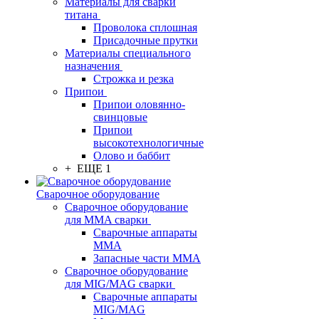
Материалы для сварки
титана
Проволока сплошная
Присадочные прутки
Материалы специального
назначения
Строжка и резка
Припои
Припои оловянно-
свинцовые
Припои
высокотехнологичные
Олово и баббит
+ ЕЩЕ 1
Сварочное оборудование
Сварочное оборудование
для MMA сварки
Сварочные аппараты
MMA
Запасные части MMA
Сварочное оборудование
для MIG/MAG сварки
Сварочные аппараты
MIG/MAG