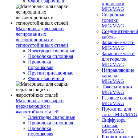
Флюс сварочный
проволоки
MIG/MAG
Сварочные
горелки
MIG/MAG
Материалы для сварки
Соединительны
легированных
кабель
высокопрочных и
Запасные части
теплоустойчивых сталей
MIG/MAG
Электроды сварочные
Запасные части
Проволока сплошная
для горелок
Проволока
MIG/MAG
порошковая
Направляющие
Прутки присадочные
каналы
Флюс сварочный
MIG/MAG
Токосъемники
MIG/MAG
Газовые сопла
Материалы для сварки
MIG/MAG
нержавеющих и
Пружины для
жаростойких сталей
сопла MIG/MAG
Электроды сварочные
Диффузоры
Проволока сплошная
газовые
Проволока
MIG/MAG
порошковая
Ролики подачи