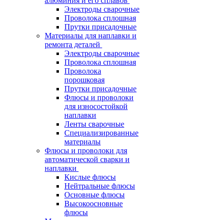
алюминия и его сплавов
Электроды сварочные
Проволока сплошная
Прутки присадочные
Материалы для наплавки и
ремонта деталей
Электроды сварочные
Проволока сплошная
Проволока
порошковая
Прутки присадочные
Флюсы и проволоки
для износостойкой
наплавки
Ленты сварочные
Специализированные
материалы
Флюсы и проволоки для
автоматической сварки и
наплавки
Кислые флюсы
Нейтральные флюсы
Основные флюсы
Высокоосновные
флюсы