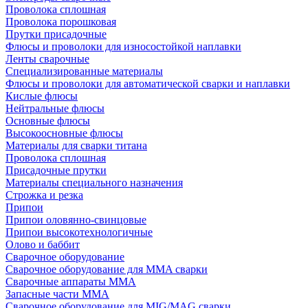
Проволока сплошная
Проволока порошковая
Прутки присадочные
Флюсы и проволоки для износостойкой наплавки
Ленты сварочные
Специализированные материалы
Флюсы и проволоки для автоматической сварки и наплавки
Кислые флюсы
Нейтральные флюсы
Основные флюсы
Высокоосновные флюсы
Материалы для сварки титана
Проволока сплошная
Присадочные прутки
Материалы специального назначения
Строжка и резка
Припои
Припои оловянно-свинцовые
Припои высокотехнологичные
Олово и баббит
Сварочное оборудование
Сварочное оборудование для MMA сварки
Сварочные аппараты MMA
Запасные части MMA
Сварочное оборудование для MIG/MAG сварки