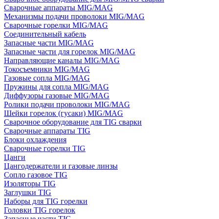
Сварочные аппараты MIG/MAG
Механизмы подачи проволоки MIG/MAG
Сварочные горелки MIG/MAG
Соединительный кабель
Запасные части MIG/MAG
Запасные части для горелок MIG/MAG
Направляющие каналы MIG/MAG
Токосъемники MIG/MAG
Газовые сопла MIG/MAG
Пружины для сопла MIG/MAG
Диффузоры газовые MIG/MAG
Ролики подачи проволоки MIG/MAG
Шейки горелок (гусаки) MIG/MAG
Сварочное оборудование для TIG сварки
Сварочные аппараты TIG
Блоки охлаждения
Сварочные горелки TIG
Цанги
Цангодержатели и газовые линзы
Сопло газовое TIG
Изоляторы TIG
Заглушки TIG
Наборы для TIG горелки
Головки TIG горелок
Запасные части TIG