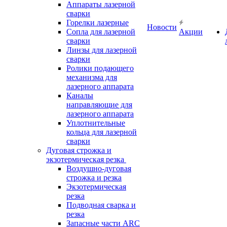
Аппараты лазерной
сварки
Горелки лазерные
Новости
Сопла для лазерной
Акции
сварки
Линзы для лазерной
сварки
Ролики подающего
механизма для
лазерного аппарата
Каналы
направляющие для
лазерного аппарата
Уплотнительные
кольца для лазерной
сварки
Дуговая строжка и
экзотермическая резка
Воздушно-дуговая
строжка и резка
Экзотермическая
резка
Подводная сварка и
резка
Запасные части ARC