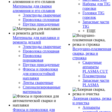
Наборы для TIG
Материалы для сварки
горелки
алюминия и его сплавов
Головки TIG
Электроды сварочные
горелок
Проволока сплошная
Запасные части
Прутки присадочные
TIG
+ ЕЩЕ
Материалы для наплавки и
ремонта деталей
Электроды сварочные
Воздушно-плазменная
Проволока сплошная
сварка, резка и
Проволока
строжка
порошковая
Сварочные
Прутки присадочные
аппараты
Флюсы и проволоки
PLASMA CUT
для износостойкой
Плазмотроны
наплавки
Запасные части
Ленты сварочные
PLASMA
Специализированные
материалы
Лазерная сварка, резка
и очистка
Аппараты
Флюсы и проволоки для
лазерной сварки