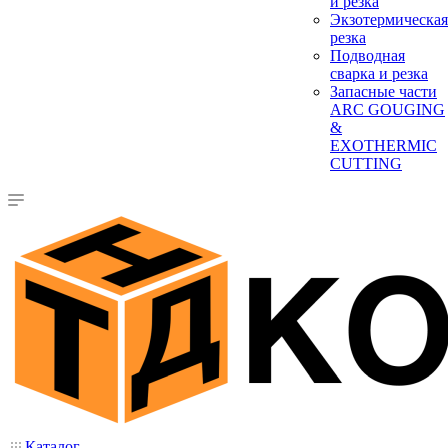
и резка
Экзотермическая
резка
Подводная
сварка и резка
Запасные части
ARC GOUGING
&
EXOTHERMIC
CUTTING
Каталог