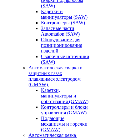
сварки под флюсом
(SAW)
Каретки и
манипуляторы (SAW)
Контроллеры (SAW)
Запасные части
Automation (SAW)
Оборудование для
позиционирования
изделий
Сварочные источники
(SAW)
Автоматическая сварка в
защитных газах
плавящимся электродом
(GMAW)
Каретки,
манипуляторы и
роботизация (GMAW)
Контроллеры и блоки
управления (GMAW)
Подающие
механизмы и горелки
(GMAW)
Автоматическая резка