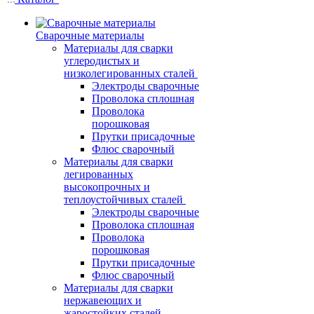
Сварочные материалы
Материалы для сварки
углеродистых и
низколегированных сталей
Электроды сварочные
Проволока сплошная
Проволока
порошковая
Прутки присадочные
Флюс сварочный
Материалы для сварки
легированных
высокопрочных и
теплоустойчивых сталей
Электроды сварочные
Проволока сплошная
Проволока
порошковая
Прутки присадочные
Флюс сварочный
Материалы для сварки
нержавеющих и
жаростойких сталей