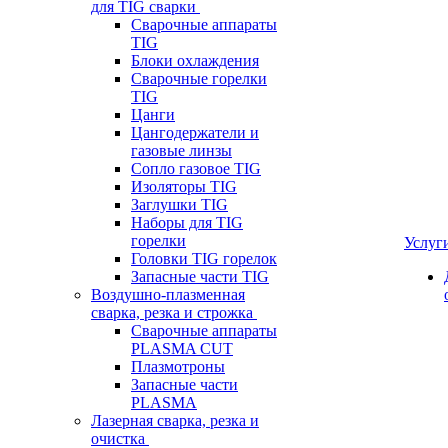
для TIG сварки
Сварочные аппараты
TIG
Блоки охлаждения
Сварочные горелки
TIG
Цанги
Цангодержатели и
газовые линзы
Сопло газовое TIG
Изоляторы TIG
Заглушки TIG
Наборы для TIG
горелки
Услуг
Головки TIG горелок
Запасные части TIG
Воздушно-плазменная
сварка, резка и строжка
Сварочные аппараты
PLASMA CUT
Плазмотроны
Запасные части
PLASMA
Лазерная сварка, резка и
очистка