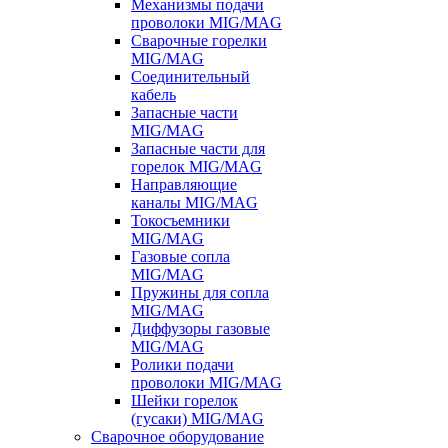
Механизмы подачи
проволоки MIG/MAG
Сварочные горелки
MIG/MAG
Соединительный
кабель
Запасные части
MIG/MAG
Запасные части для
горелок MIG/MAG
Направляющие
каналы MIG/MAG
Токосъемники
MIG/MAG
Газовые сопла
MIG/MAG
Пружины для сопла
MIG/MAG
Диффузоры газовые
MIG/MAG
Ролики подачи
проволоки MIG/MAG
Шейки горелок
(гусаки) MIG/MAG
Сварочное оборудование