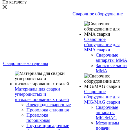
По каталогу
Сварочное оборудование
Сварочное
оборудование для
MMA сварки
Сварочные
аппараты MMA
Сварочные материалы
Запасные части
MMA
Материалы для сварки
Сварочное
углеродистых и
оборудование для
низколегированных сталей
MIG/MAG сварки
Электроды сварочные
Сварочные
Проволока сплошная
аппараты
Проволока
MIG/MAG
порошковая
Механизмы
Прутки присадочные
подачи