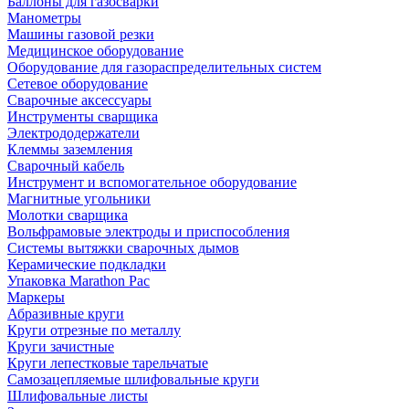
Баллоны для газосварки
Манометры
Машины газовой резки
Медицинское оборудование
Оборудование для газораспределительных систем
Сетевое оборудование
Сварочные аксессуары
Инструменты сварщика
Электрододержатели
Клеммы заземления
Сварочный кабель
Инструмент и вспомогательное оборудование
Магнитные угольники
Молотки сварщика
Вольфрамовые электроды и приспособления
Системы вытяжки сварочных дымов
Керамические подкладки
Упаковка Marathon Pac
Маркеры
Абразивные круги
Круги отрезные по металлу
Круги зачистные
Круги лепестковые тарельчатые
Самозацепляемые шлифовальные круги
Шлифовальные листы