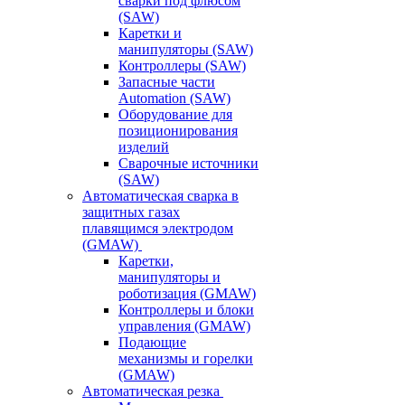
сварки под флюсом
(SAW)
Каретки и
манипуляторы (SAW)
Контроллеры (SAW)
Запасные части
Automation (SAW)
Оборудование для
позиционирования
изделий
Сварочные источники
(SAW)
Автоматическая сварка в
защитных газах
плавящимся электродом
(GMAW)
Каретки,
манипуляторы и
роботизация (GMAW)
Контроллеры и блоки
управления (GMAW)
Подающие
механизмы и горелки
(GMAW)
Автоматическая резка