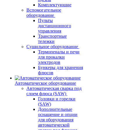
Комплектующие
Вспомогательное
оборудование
Пульты
дистанционного
управления
Транспортные
тележки
Сушильное оборудование
Термопеналы и печи
для прокалки
электродов
Бункеры для хранения
флюсов
Автоматическое оборудование
Автоматическая сварка под
слоем флюса (SAW)
Головки и горелки
(SAW)
Дополнительные
оснащение и опции
для оборудования
автоматической