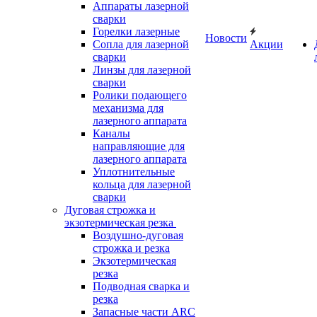
Аппараты лазерной
сварки
Горелки лазерные
Новости
Сопла для лазерной
Акции
сварки
Линзы для лазерной
сварки
Ролики подающего
механизма для
лазерного аппарата
Каналы
направляющие для
лазерного аппарата
Уплотнительные
кольца для лазерной
сварки
Дуговая строжка и
экзотермическая резка
Воздушно-дуговая
строжка и резка
Экзотермическая
резка
Подводная сварка и
резка
Запасные части ARC