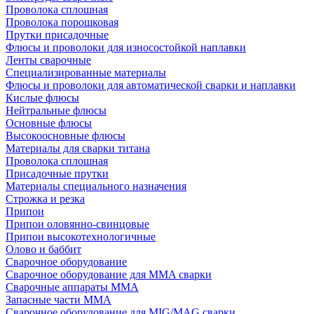
Проволока сплошная
Проволока порошковая
Прутки присадочные
Флюсы и проволоки для износостойкой наплавки
Ленты сварочные
Специализированные материалы
Флюсы и проволоки для автоматической сварки и наплавки
Кислые флюсы
Нейтральные флюсы
Основные флюсы
Высокоосновные флюсы
Материалы для сварки титана
Проволока сплошная
Присадочные прутки
Материалы специального назначения
Строжка и резка
Припои
Припои оловянно-свинцовые
Припои высокотехнологичные
Олово и баббит
Сварочное оборудование
Сварочное оборудование для MMA сварки
Сварочные аппараты MMA
Запасные части MMA
Сварочное оборудование для MIG/MAG сварки