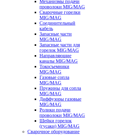
Механизмы подачи
проволоки MIG/MAG
Сварочные горелки
MIG/MAG
Соединительный
кабель
Запасные части
MIG/MAG
Запасные части для
горелок MIG/MAG
Направляющие
каналы MIG/MAG
Токосъемники
MIG/MAG
Газовые сопла
MIG/MAG
Пружины для сопла
MIG/MAG
Диффузоры газовые
MIG/MAG
Ролики подачи
проволоки MIG/MAG
Шейки горелок
(гусаки) MIG/MAG
Сварочное оборудование