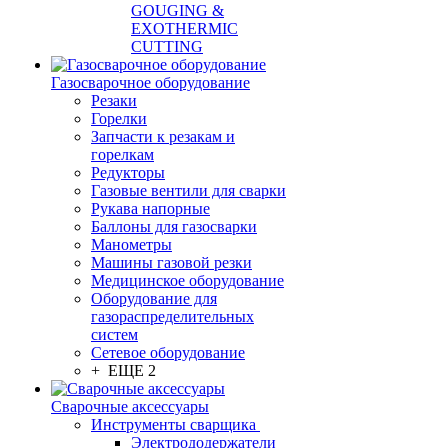
GOUGING &
EXOTHERMIC
CUTTING
Газосварочное оборудование
Резаки
Горелки
Запчасти к резакам и
горелкам
Редукторы
Газовые вентили для сварки
Рукава напорные
Баллоны для газосварки
Манометры
Машины газовой резки
Медицинское оборудование
Оборудование для
газораспределительных
систем
Сетевое оборудование
+ ЕЩЕ 2
Сварочные аксессуары
Инструменты сварщика
Электрододержатели