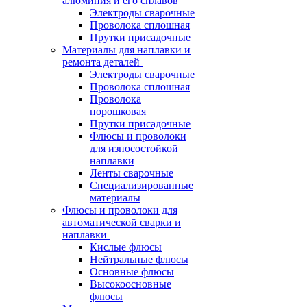
алюминия и его сплавов
Электроды сварочные
Проволока сплошная
Прутки присадочные
Материалы для наплавки и
ремонта деталей
Электроды сварочные
Проволока сплошная
Проволока
порошковая
Прутки присадочные
Флюсы и проволоки
для износостойкой
наплавки
Ленты сварочные
Специализированные
материалы
Флюсы и проволоки для
автоматической сварки и
наплавки
Кислые флюсы
Нейтральные флюсы
Основные флюсы
Высокоосновные
флюсы