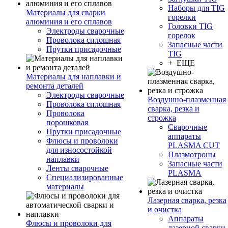
Наборы для TIG
Материалы для сварки
горелки
алюминия и его сплавов
Головки TIG
Электроды сварочные
горелок
Проволока сплошная
Запасные части
Прутки присадочные
TIG
+ ЕЩЕ
Материалы для наплавки и
ремонта деталей
Электроды сварочные
Воздушно-плазменная
Проволока сплошная
сварка, резка и
Проволока
строжка
порошковая
Сварочные
Прутки присадочные
аппараты
Флюсы и проволоки
PLASMA CUT
для износостойкой
Плазмотроны
наплавки
Запасные части
Ленты сварочные
PLASMA
Специализированные
материалы
Лазерная сварка, резка
и очистка
Аппараты
Флюсы и проволоки для
лазерной сварки