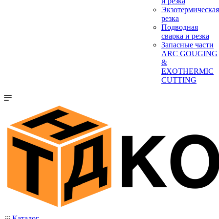
и резка
Экзотермическая
резка
Подводная
сварка и резка
Запасные части
ARC GOUGING
&
EXOTHERMIC
CUTTING
Каталог