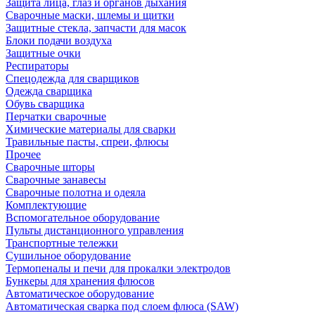
Защита лица, глаз и органов дыхания
Сварочные маски, шлемы и щитки
Защитные стекла, запчасти для масок
Блоки подачи воздуха
Защитные очки
Респираторы
Спецодежда для сварщиков
Одежда сварщика
Обувь сварщика
Перчатки сварочные
Химические материалы для сварки
Травильные пасты, спреи, флюсы
Прочее
Сварочные шторы
Сварочные занавесы
Сварочные полотна и одеяла
Комплектующие
Вспомогательное оборудование
Пульты дистанционного управления
Транспортные тележки
Сушильное оборудование
Термопеналы и печи для прокалки электродов
Бункеры для хранения флюсов
Автоматическое оборудование
Автоматическая сварка под слоем флюса (SAW)