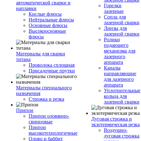
автоматической сварки и
Горелки
наплавки
лазерные
Кислые флюсы
Сопла для
Нейтральные флюсы
лазерной сварки
Основные флюсы
Линзы для
Высокоосновные
лазерной сварки
флюсы
Ролики
подающего
механизма для
Материалы для сварки
лазерного
титана
аппарата
Проволока сплошная
Каналы
Присадочные прутки
направляющие
для лазерного
аппарата
Материалы специального
Уплотнительные
назначения
кольца для
Строжка и резка
лазерной сварки
Припои
Припои оловянно-
Дуговая строжка и
свинцовые
экзотермическая резка
Припои
Воздушно-
высокотехнологичные
дуговая строжка
Олово и баббит