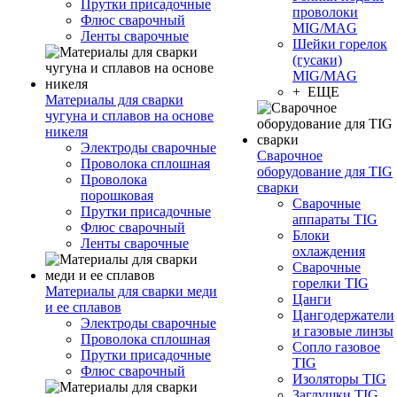
Прутки присадочные
проволоки
Флюс сварочный
MIG/MAG
Ленты сварочные
Шейки горелок
(гусаки)
MIG/MAG
+ ЕЩЕ
Материалы для сварки
чугуна и сплавов на основе
никеля
Электроды сварочные
Сварочное
Проволока сплошная
оборудование для TIG
Проволока
сварки
порошковая
Сварочные
Прутки присадочные
аппараты TIG
Флюс сварочный
Блоки
Ленты сварочные
охлаждения
Сварочные
горелки TIG
Материалы для сварки меди
Цанги
и ее сплавов
Цангодержатели
Электроды сварочные
и газовые линзы
Проволока сплошная
Сопло газовое
Прутки присадочные
TIG
Флюс сварочный
Изоляторы TIG
Заглушки TIG