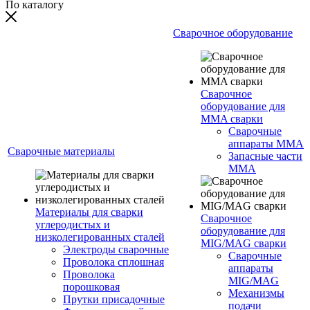
По каталогу
Сварочное оборудование
Сварочное
оборудование для
MMA сварки
Сварочные
аппараты MMA
Сварочные материалы
Запасные части
MMA
Материалы для сварки
Сварочное
углеродистых и
оборудование для
низколегированных сталей
MIG/MAG сварки
Электроды сварочные
Сварочные
Проволока сплошная
аппараты
Проволока
MIG/MAG
порошковая
Механизмы
Прутки присадочные
подачи