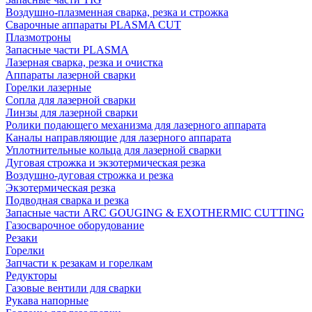
Воздушно-плазменная сварка, резка и строжка
Сварочные аппараты PLASMA CUT
Плазмотроны
Запасные части PLASMA
Лазерная сварка, резка и очистка
Аппараты лазерной сварки
Горелки лазерные
Сопла для лазерной сварки
Линзы для лазерной сварки
Ролики подающего механизма для лазерного аппарата
Каналы направляющие для лазерного аппарата
Уплотнительные кольца для лазерной сварки
Дуговая строжка и экзотермическая резка
Воздушно-дуговая строжка и резка
Экзотермическая резка
Подводная сварка и резка
Запасные части ARC GOUGING & EXOTHERMIC CUTTING
Газосварочное оборудование
Резаки
Горелки
Запчасти к резакам и горелкам
Редукторы
Газовые вентили для сварки
Рукава напорные