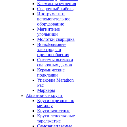
Клеммы заземления
Сварочный кабель
Инструмент и
вспомогательное
оборудование
Магнитные
угольники
Молотки сварщика
Вольфрамовые
электроды и
приспособления
Системы вытяжки
сварочных дымов
Керамические
подкладки
Упаковка Marathon
Pac
Маркеры
Абразивные круги
Круги отрезные по
металлу
Круги зачистные
Круги лепестковые
тарельчатые
Самозацепляемые