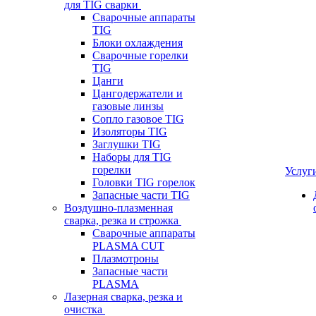
для TIG сварки
Сварочные аппараты
TIG
Блоки охлаждения
Сварочные горелки
TIG
Цанги
Цангодержатели и
газовые линзы
Сопло газовое TIG
Изоляторы TIG
Заглушки TIG
Наборы для TIG
горелки
Услуг
Головки TIG горелок
Запасные части TIG
Воздушно-плазменная
сварка, резка и строжка
Сварочные аппараты
PLASMA CUT
Плазмотроны
Запасные части
PLASMA
Лазерная сварка, резка и
очистка