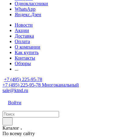
Одноклассники
WhatsApp
Яндекс.Дзен
Новости
Акции
Доставка
Оплата
О компании
Как купить
Контакты
Обзоры
...
+7 (495) 225-95-78
+7 (495) 225-95-78
Многоканальный
sale@ktnd.ru
Войти
Каталог
По всему сайту