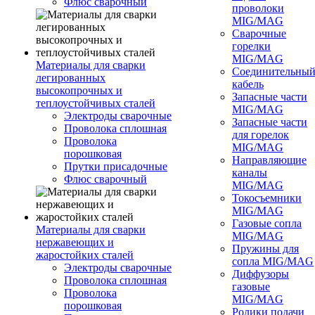
Флюс сварочный
проволоки
MIG/MAG
Сварочные
горелки
MIG/MAG
Материалы для сварки
Соединительны
легированных
кабель
высокопрочных и
Запасные части
теплоустойчивых сталей
MIG/MAG
Электроды сварочные
Запасные части
Проволока сплошная
для горелок
Проволока
MIG/MAG
порошковая
Направляющие
Прутки присадочные
каналы
Флюс сварочный
MIG/MAG
Токосъемники
MIG/MAG
Газовые сопла
Материалы для сварки
MIG/MAG
нержавеющих и
Пружины для
жаростойких сталей
сопла MIG/MAG
Электроды сварочные
Диффузоры
Проволока сплошная
газовые
Проволока
MIG/MAG
порошковая
Ролики подачи