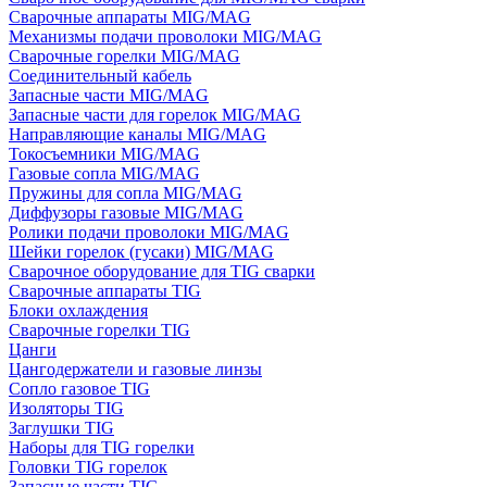
Сварочные аппараты MIG/MAG
Механизмы подачи проволоки MIG/MAG
Сварочные горелки MIG/MAG
Соединительный кабель
Запасные части MIG/MAG
Запасные части для горелок MIG/MAG
Направляющие каналы MIG/MAG
Токосъемники MIG/MAG
Газовые сопла MIG/MAG
Пружины для сопла MIG/MAG
Диффузоры газовые MIG/MAG
Ролики подачи проволоки MIG/MAG
Шейки горелок (гусаки) MIG/MAG
Сварочное оборудование для TIG сварки
Сварочные аппараты TIG
Блоки охлаждения
Сварочные горелки TIG
Цанги
Цангодержатели и газовые линзы
Сопло газовое TIG
Изоляторы TIG
Заглушки TIG
Наборы для TIG горелки
Головки TIG горелок
Запасные части TIG