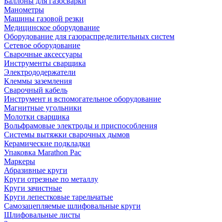
Баллоны для газосварки
Манометры
Машины газовой резки
Медицинское оборудование
Оборудование для газораспределительных систем
Сетевое оборудование
Сварочные аксессуары
Инструменты сварщика
Электрододержатели
Клеммы заземления
Сварочный кабель
Инструмент и вспомогательное оборудование
Магнитные угольники
Молотки сварщика
Вольфрамовые электроды и приспособления
Системы вытяжки сварочных дымов
Керамические подкладки
Упаковка Marathon Pac
Маркеры
Абразивные круги
Круги отрезные по металлу
Круги зачистные
Круги лепестковые тарельчатые
Самозацепляемые шлифовальные круги
Шлифовальные листы