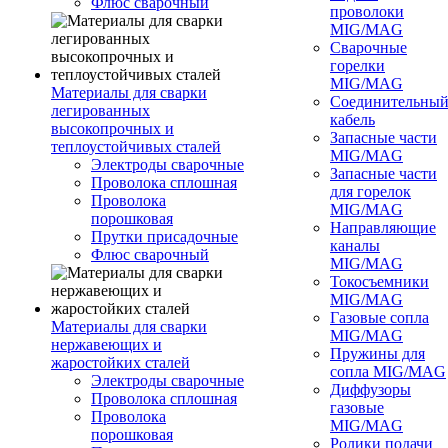
Флюс сварочный
проволоки
MIG/MAG
Сварочные
горелки
MIG/MAG
Материалы для сварки
Соединительны
легированных
кабель
высокопрочных и
Запасные части
теплоустойчивых сталей
MIG/MAG
Электроды сварочные
Запасные части
Проволока сплошная
для горелок
Проволока
MIG/MAG
порошковая
Направляющие
Прутки присадочные
каналы
Флюс сварочный
MIG/MAG
Токосъемники
MIG/MAG
Газовые сопла
Материалы для сварки
MIG/MAG
нержавеющих и
Пружины для
жаростойких сталей
сопла MIG/MAG
Электроды сварочные
Диффузоры
Проволока сплошная
газовые
Проволока
MIG/MAG
порошковая
Ролики подачи