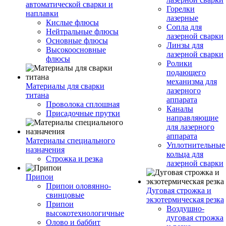
автоматической сварки и
Горелки
наплавки
лазерные
Кислые флюсы
Сопла для
Нейтральные флюсы
лазерной сварки
Основные флюсы
Линзы для
Высокоосновные
лазерной сварки
флюсы
Ролики
подающего
механизма для
Материалы для сварки
лазерного
титана
аппарата
Проволока сплошная
Каналы
Присадочные прутки
направляющие
для лазерного
аппарата
Материалы специального
Уплотнительные
назначения
кольца для
Строжка и резка
лазерной сварки
Припои
Припои оловянно-
Дуговая строжка и
свинцовые
экзотермическая резка
Припои
Воздушно-
высокотехнологичные
дуговая строжка
Олово и баббит