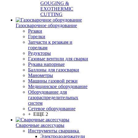
GOUGING &
EXOTHERMIC
CUTTING
Газосварочное оборудование
Резаки
Горелки
Запчасти к резакам и
горелкам
Редукторы
Газовые вентили для сварки
Рукава напорные
Баллоны для газосварки
Манометры
Машины газовой резки
Медицинское оборудование
Оборудование для
газораспределительных
систем
Сетевое оборудование
+ ЕЩЕ 2
Сварочные аксессуары
Инструменты сварщика
Электрододержатели