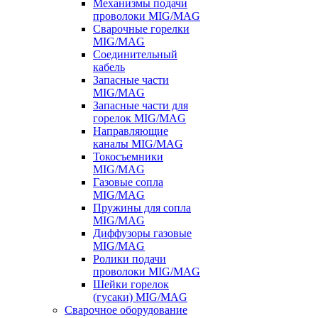
Механизмы подачи
проволоки MIG/MAG
Сварочные горелки
MIG/MAG
Соединительный
кабель
Запасные части
MIG/MAG
Запасные части для
горелок MIG/MAG
Направляющие
каналы MIG/MAG
Токосъемники
MIG/MAG
Газовые сопла
MIG/MAG
Пружины для сопла
MIG/MAG
Диффузоры газовые
MIG/MAG
Ролики подачи
проволоки MIG/MAG
Шейки горелок
(гусаки) MIG/MAG
Сварочное оборудование