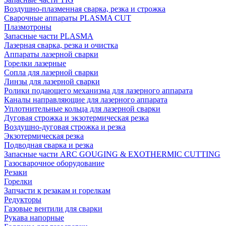
Воздушно-плазменная сварка, резка и строжка
Сварочные аппараты PLASMA CUT
Плазмотроны
Запасные части PLASMA
Лазерная сварка, резка и очистка
Аппараты лазерной сварки
Горелки лазерные
Сопла для лазерной сварки
Линзы для лазерной сварки
Ролики подающего механизма для лазерного аппарата
Каналы направляющие для лазерного аппарата
Уплотнительные кольца для лазерной сварки
Дуговая строжка и экзотермическая резка
Воздушно-дуговая строжка и резка
Экзотермическая резка
Подводная сварка и резка
Запасные части ARC GOUGING & EXOTHERMIC CUTTING
Газосварочное оборудование
Резаки
Горелки
Запчасти к резакам и горелкам
Редукторы
Газовые вентили для сварки
Рукава напорные