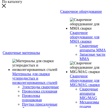
По каталогу
Сварочное оборудование
Сварочное
оборудование для
MMA сварки
Сварочные
аппараты MMA
Сварочные материалы
Запасные части
MMA
Материалы для сварки
Сварочное
углеродистых и
оборудование для
низколегированных сталей
MIG/MAG сварки
Электроды сварочные
Сварочные
Проволока сплошная
аппараты
Проволока
MIG/MAG
порошковая
Механизмы
Прутки присадочные
подачи