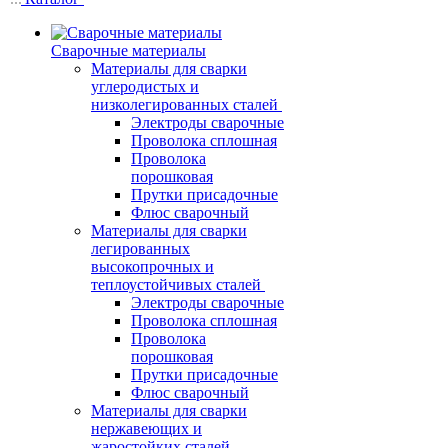
Сварочные материалы
Материалы для сварки
углеродистых и
низколегированных сталей
Электроды сварочные
Проволока сплошная
Проволока
порошковая
Прутки присадочные
Флюс сварочный
Материалы для сварки
легированных
высокопрочных и
теплоустойчивых сталей
Электроды сварочные
Проволока сплошная
Проволока
порошковая
Прутки присадочные
Флюс сварочный
Материалы для сварки
нержавеющих и
жаростойких сталей