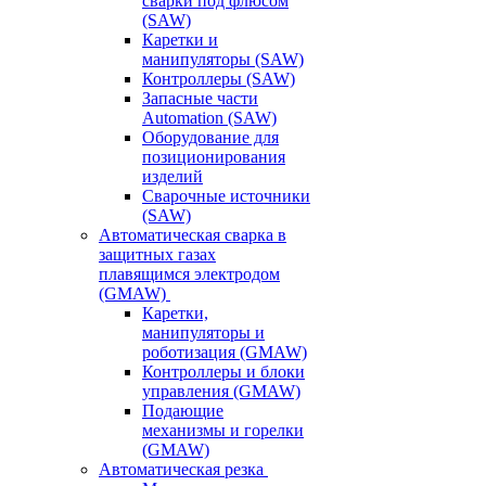
сварки под флюсом
(SAW)
Каретки и
манипуляторы (SAW)
Контроллеры (SAW)
Запасные части
Automation (SAW)
Оборудование для
позиционирования
изделий
Сварочные источники
(SAW)
Автоматическая сварка в
защитных газах
плавящимся электродом
(GMAW)
Каретки,
манипуляторы и
роботизация (GMAW)
Контроллеры и блоки
управления (GMAW)
Подающие
механизмы и горелки
(GMAW)
Автоматическая резка