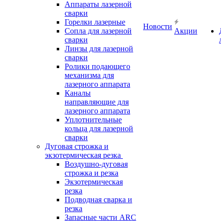
Аппараты лазерной
сварки
Горелки лазерные
Новости
Сопла для лазерной
Акции
сварки
Линзы для лазерной
сварки
Ролики подающего
механизма для
лазерного аппарата
Каналы
направляющие для
лазерного аппарата
Уплотнительные
кольца для лазерной
сварки
Дуговая строжка и
экзотермическая резка
Воздушно-дуговая
строжка и резка
Экзотермическая
резка
Подводная сварка и
резка
Запасные части ARC