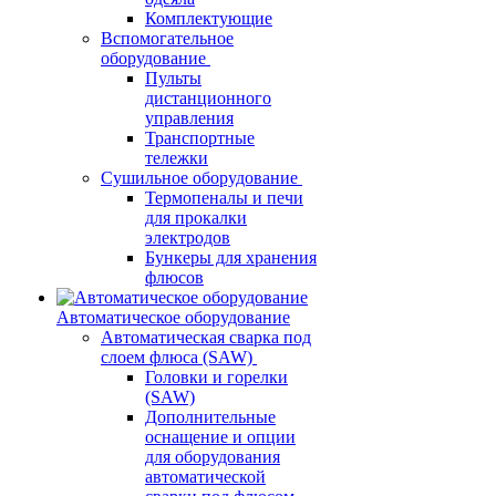
Комплектующие
Вспомогательное
оборудование
Пульты
дистанционного
управления
Транспортные
тележки
Сушильное оборудование
Термопеналы и печи
для прокалки
электродов
Бункеры для хранения
флюсов
Автоматическое оборудование
Автоматическая сварка под
слоем флюса (SAW)
Головки и горелки
(SAW)
Дополнительные
оснащение и опции
для оборудования
автоматической