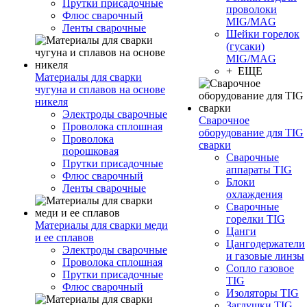
Прутки присадочные
проволоки
Флюс сварочный
MIG/MAG
Ленты сварочные
Шейки горелок
(гусаки)
MIG/MAG
+ ЕЩЕ
Материалы для сварки
чугуна и сплавов на основе
никеля
Электроды сварочные
Сварочное
Проволока сплошная
оборудование для TIG
Проволока
сварки
порошковая
Сварочные
Прутки присадочные
аппараты TIG
Флюс сварочный
Блоки
Ленты сварочные
охлаждения
Сварочные
горелки TIG
Материалы для сварки меди
Цанги
и ее сплавов
Цангодержатели
Электроды сварочные
и газовые линзы
Проволока сплошная
Сопло газовое
Прутки присадочные
TIG
Флюс сварочный
Изоляторы TIG
Заглушки TIG