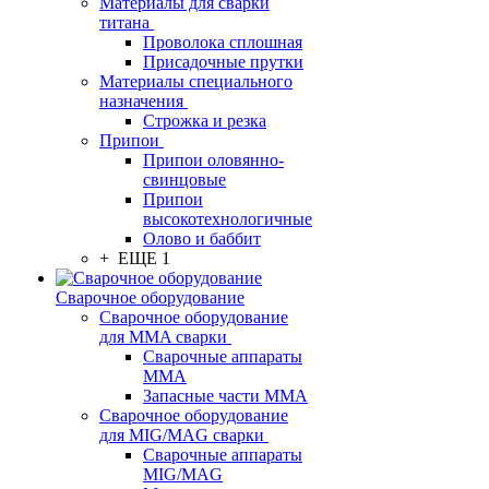
Материалы для сварки
титана
Проволока сплошная
Присадочные прутки
Материалы специального
назначения
Строжка и резка
Припои
Припои оловянно-
свинцовые
Припои
высокотехнологичные
Олово и баббит
+ ЕЩЕ 1
Сварочное оборудование
Сварочное оборудование
для MMA сварки
Сварочные аппараты
MMA
Запасные части MMA
Сварочное оборудование
для MIG/MAG сварки
Сварочные аппараты
MIG/MAG