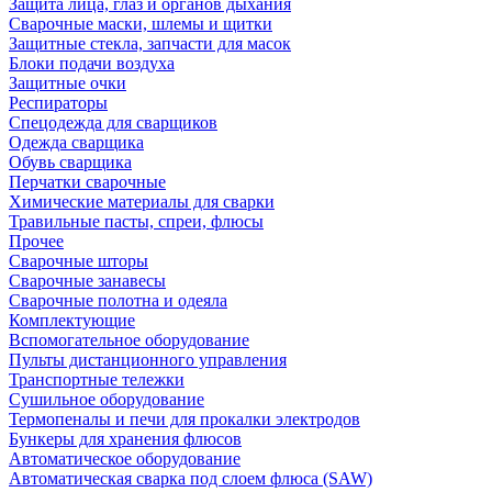
Защита лица, глаз и органов дыхания
Сварочные маски, шлемы и щитки
Защитные стекла, запчасти для масок
Блоки подачи воздуха
Защитные очки
Респираторы
Спецодежда для сварщиков
Одежда сварщика
Обувь сварщика
Перчатки сварочные
Химические материалы для сварки
Травильные пасты, спреи, флюсы
Прочее
Сварочные шторы
Сварочные занавесы
Сварочные полотна и одеяла
Комплектующие
Вспомогательное оборудование
Пульты дистанционного управления
Транспортные тележки
Сушильное оборудование
Термопеналы и печи для прокалки электродов
Бункеры для хранения флюсов
Автоматическое оборудование
Автоматическая сварка под слоем флюса (SAW)