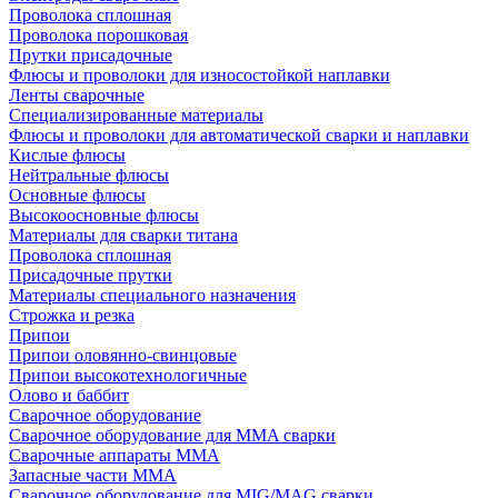
Проволока сплошная
Проволока порошковая
Прутки присадочные
Флюсы и проволоки для износостойкой наплавки
Ленты сварочные
Специализированные материалы
Флюсы и проволоки для автоматической сварки и наплавки
Кислые флюсы
Нейтральные флюсы
Основные флюсы
Высокоосновные флюсы
Материалы для сварки титана
Проволока сплошная
Присадочные прутки
Материалы специального назначения
Строжка и резка
Припои
Припои оловянно-свинцовые
Припои высокотехнологичные
Олово и баббит
Сварочное оборудование
Сварочное оборудование для MMA сварки
Сварочные аппараты MMA
Запасные части MMA
Сварочное оборудование для MIG/MAG сварки