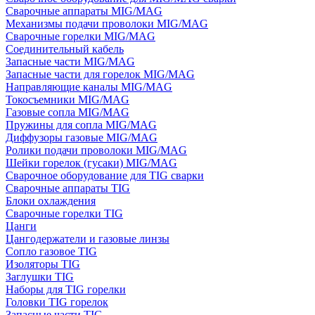
Сварочные аппараты MIG/MAG
Механизмы подачи проволоки MIG/MAG
Сварочные горелки MIG/MAG
Соединительный кабель
Запасные части MIG/MAG
Запасные части для горелок MIG/MAG
Направляющие каналы MIG/MAG
Токосъемники MIG/MAG
Газовые сопла MIG/MAG
Пружины для сопла MIG/MAG
Диффузоры газовые MIG/MAG
Ролики подачи проволоки MIG/MAG
Шейки горелок (гусаки) MIG/MAG
Сварочное оборудование для TIG сварки
Сварочные аппараты TIG
Блоки охлаждения
Сварочные горелки TIG
Цанги
Цангодержатели и газовые линзы
Сопло газовое TIG
Изоляторы TIG
Заглушки TIG
Наборы для TIG горелки
Головки TIG горелок
Запасные части TIG