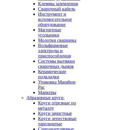
Клеммы заземления
Сварочный кабель
Инструмент и
вспомогательное
оборудование
Магнитные
угольники
Молотки сварщика
Вольфрамовые
электроды и
приспособления
Системы вытяжки
сварочных дымов
Керамические
подкладки
Упаковка Marathon
Pac
Маркеры
Абразивные круги
Круги отрезные по
металлу
Круги зачистные
Круги лепестковые
тарельчатые
Самозацепляемые