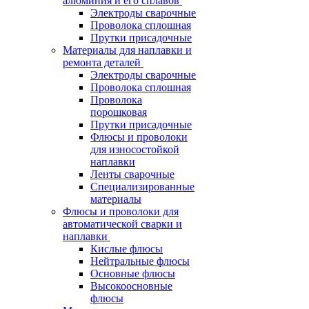
алюминия и его сплавов
Электроды сварочные
Проволока сплошная
Прутки присадочные
Материалы для наплавки и
ремонта деталей
Электроды сварочные
Проволока сплошная
Проволока
порошковая
Прутки присадочные
Флюсы и проволоки
для износостойкой
наплавки
Ленты сварочные
Специализированные
материалы
Флюсы и проволоки для
автоматической сварки и
наплавки
Кислые флюсы
Нейтральные флюсы
Основные флюсы
Высокоосновные
флюсы