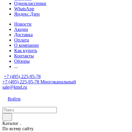
Одноклассники
WhatsApp
Яндекс.Дзен
Новости
Акции
Доставка
Оплата
О компании
Как купить
Контакты
Обзоры
...
+7 (495) 225-95-78
+7 (495) 225-95-78
Многоканальный
sale@ktnd.ru
Войти
Каталог
По всему сайту