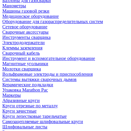
Баллоны для газосварки
Манометры
Машины газовой резки
Медицинское оборудование
Оборудование для газораспределительных систем
Сетевое оборудование
Сварочные аксессуары
Инструменты сварщика
Электрододержатели
Клеммы заземления
Сварочный кабель
Инструмент и вспомогательное оборудование
Магнитные угольники
Молотки сварщика
Вольфрамовые электроды и приспособления
Системы вытяжки сварочных дымов
Керамические подкладки
Упаковка Marathon Pac
Маркеры
Абразивные круги
Круги отрезные по металлу
Круги зачистные
Круги лепестковые тарельчатые
Самозацепляемые шлифовальные круги
Шлифовальные листы