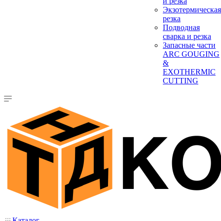
и резка
Экзотермическая
резка
Подводная
сварка и резка
Запасные части
ARC GOUGING
&
EXOTHERMIC
CUTTING
Каталог