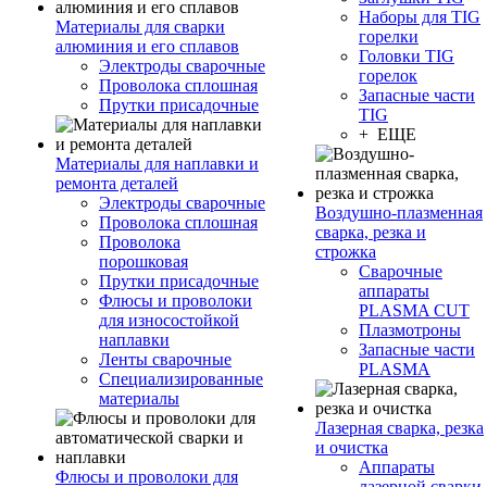
Наборы для TIG
Материалы для сварки
горелки
алюминия и его сплавов
Головки TIG
Электроды сварочные
горелок
Проволока сплошная
Запасные части
Прутки присадочные
TIG
+ ЕЩЕ
Материалы для наплавки и
ремонта деталей
Электроды сварочные
Воздушно-плазменная
Проволока сплошная
сварка, резка и
Проволока
строжка
порошковая
Сварочные
Прутки присадочные
аппараты
Флюсы и проволоки
PLASMA CUT
для износостойкой
Плазмотроны
наплавки
Запасные части
Ленты сварочные
PLASMA
Специализированные
материалы
Лазерная сварка, резка
и очистка
Аппараты
Флюсы и проволоки для
лазерной сварки