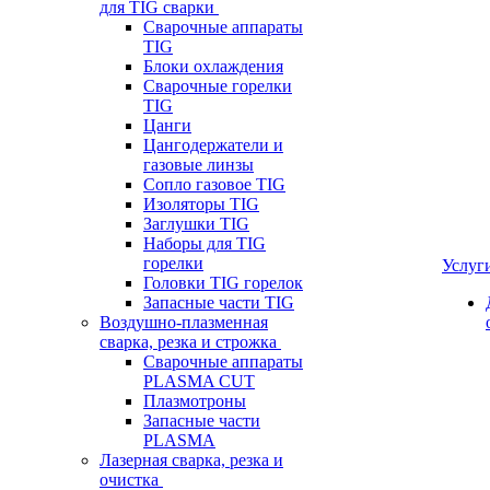
для TIG сварки
Сварочные аппараты
TIG
Блоки охлаждения
Сварочные горелки
TIG
Цанги
Цангодержатели и
газовые линзы
Сопло газовое TIG
Изоляторы TIG
Заглушки TIG
Наборы для TIG
горелки
Услуг
Головки TIG горелок
Запасные части TIG
Воздушно-плазменная
сварка, резка и строжка
Сварочные аппараты
PLASMA CUT
Плазмотроны
Запасные части
PLASMA
Лазерная сварка, резка и
очистка