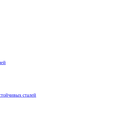
лей
стойчивых сталей