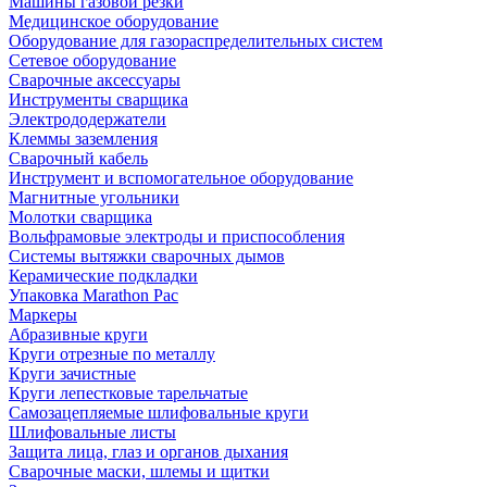
Машины газовой резки
Медицинское оборудование
Оборудование для газораспределительных систем
Сетевое оборудование
Сварочные аксессуары
Инструменты сварщика
Электрододержатели
Клеммы заземления
Сварочный кабель
Инструмент и вспомогательное оборудование
Магнитные угольники
Молотки сварщика
Вольфрамовые электроды и приспособления
Системы вытяжки сварочных дымов
Керамические подкладки
Упаковка Marathon Pac
Маркеры
Абразивные круги
Круги отрезные по металлу
Круги зачистные
Круги лепестковые тарельчатые
Самозацепляемые шлифовальные круги
Шлифовальные листы
Защита лица, глаз и органов дыхания
Сварочные маски, шлемы и щитки