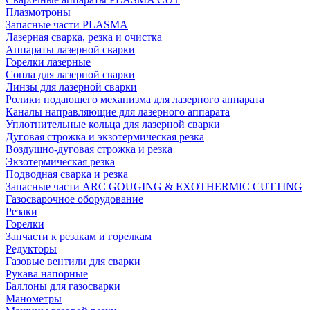
Плазмотроны
Запасные части PLASMA
Лазерная сварка, резка и очистка
Аппараты лазерной сварки
Горелки лазерные
Сопла для лазерной сварки
Линзы для лазерной сварки
Ролики подающего механизма для лазерного аппарата
Каналы направляющие для лазерного аппарата
Уплотнительные кольца для лазерной сварки
Дуговая строжка и экзотермическая резка
Воздушно-дуговая строжка и резка
Экзотермическая резка
Подводная сварка и резка
Запасные части ARC GOUGING & EXOTHERMIC CUTTING
Газосварочное оборудование
Резаки
Горелки
Запчасти к резакам и горелкам
Редукторы
Газовые вентили для сварки
Рукава напорные
Баллоны для газосварки
Манометры