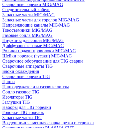
Сварочные горелки MIG/MAG
Соединительный кабель
Запасные части MIG/MAG
Запасные части для горелок MIG/MAG
Направляющие каналы MIG/MAG
Токосъемники MIG/MAG
Газовые сопла MIG/MAG
Пружины для сопла MIG/MAG
Диффузоры газовые MIG/MAG
Ролики подачи проволоки MIG/MAG
Шейки горелок (гусаки) MIG/MAG
Сварочное оборудование для TIG сварки
Сварочные аппараты TIG
Блоки охлаждения
Сварочные горелки TIG
Цанги
Цангодержатели и газовые линзы
Сопло газовое TIG
Изоляторы TIG
Заглушки TIG
Наборы для TIG горелки
Головки TIG горелок
Запасные части TIG
Воздушно-плазменная сварка, резка и строжка
Сварочные аппараты PLASMA CUT