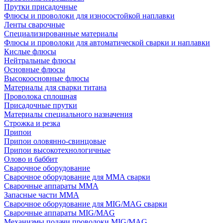
Прутки присадочные
Флюсы и проволоки для износостойкой наплавки
Ленты сварочные
Специализированные материалы
Флюсы и проволоки для автоматической сварки и наплавки
Кислые флюсы
Нейтральные флюсы
Основные флюсы
Высокоосновные флюсы
Материалы для сварки титана
Проволока сплошная
Присадочные прутки
Материалы специального назначения
Строжка и резка
Припои
Припои оловянно-свинцовые
Припои высокотехнологичные
Олово и баббит
Сварочное оборудование
Сварочное оборудование для MMA сварки
Сварочные аппараты MMA
Запасные части MMA
Сварочное оборудование для MIG/MAG сварки
Сварочные аппараты MIG/MAG
Механизмы подачи проволоки MIG/MAG