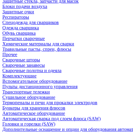
Защитные стекла, запчасти для масок
Блоки подачи воздуха
Защитные очки
Респираторы
Спецодежда для сварщиков
Одежда сварщика
Обувь сварщика
Перчатки сварочные
Химические материалы для сварки
Травильные пасты, спреи, флюсы
Прочее
Сварочные шторы
Сварочные занавесы
Сварочные полотна и одеяла
Комплектующие
Вспомогательное оборудование
Пульты дистанционного управления
Транспортные тележки
Сушильное оборудование
Термопеналы и печи для прокалки электродов
Бункеры для хранения флюсов
Автоматическое оборудование
Автоматическая сварка под слоем флюса (SAW)
Головки и горелки (SAW)
Дополнительные оснащение и опции для оборудования автома