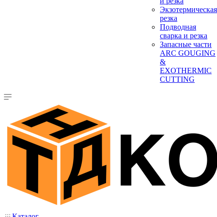
и резка
Экзотермическая
резка
Подводная
сварка и резка
Запасные части
ARC GOUGING
&
EXOTHERMIC
CUTTING
Каталог