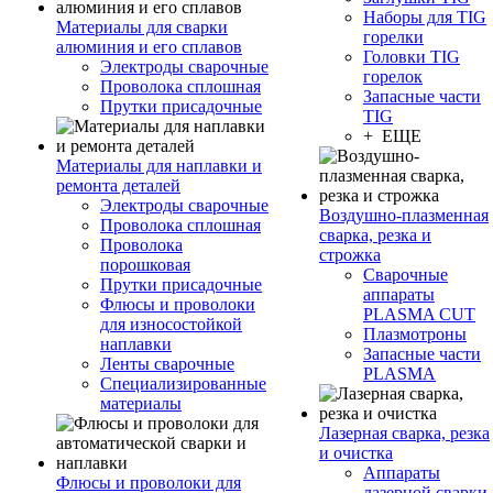
Наборы для TIG
Материалы для сварки
горелки
алюминия и его сплавов
Головки TIG
Электроды сварочные
горелок
Проволока сплошная
Запасные части
Прутки присадочные
TIG
+ ЕЩЕ
Материалы для наплавки и
ремонта деталей
Электроды сварочные
Воздушно-плазменная
Проволока сплошная
сварка, резка и
Проволока
строжка
порошковая
Сварочные
Прутки присадочные
аппараты
Флюсы и проволоки
PLASMA CUT
для износостойкой
Плазмотроны
наплавки
Запасные части
Ленты сварочные
PLASMA
Специализированные
материалы
Лазерная сварка, резка
и очистка
Аппараты
Флюсы и проволоки для
лазерной сварки