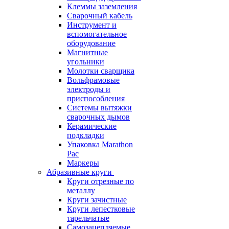
Клеммы заземления
Сварочный кабель
Инструмент и
вспомогательное
оборудование
Магнитные
угольники
Молотки сварщика
Вольфрамовые
электроды и
приспособления
Системы вытяжки
сварочных дымов
Керамические
подкладки
Упаковка Marathon
Pac
Маркеры
Абразивные круги
Круги отрезные по
металлу
Круги зачистные
Круги лепестковые
тарельчатые
Самозацепляемые