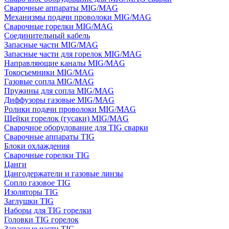
Сварочные аппараты MIG/MAG
Механизмы подачи проволоки MIG/MAG
Сварочные горелки MIG/MAG
Соединительный кабель
Запасные части MIG/MAG
Запасные части для горелок MIG/MAG
Направляющие каналы MIG/MAG
Токосъемники MIG/MAG
Газовые сопла MIG/MAG
Пружины для сопла MIG/MAG
Диффузоры газовые MIG/MAG
Ролики подачи проволоки MIG/MAG
Шейки горелок (гусаки) MIG/MAG
Сварочное оборудование для TIG сварки
Сварочные аппараты TIG
Блоки охлаждения
Сварочные горелки TIG
Цанги
Цангодержатели и газовые линзы
Сопло газовое TIG
Изоляторы TIG
Заглушки TIG
Наборы для TIG горелки
Головки TIG горелок
Запасные части TIG