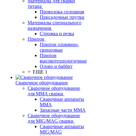
Материалы для сварки
титана
Проволока сплошная
Присадочные прутки
Материалы специального
назначения
Строжка и резка
Припои
Припои оловянно-
свинцовые
Припои
высокотехнологичные
Олово и баббит
+ ЕЩЕ 1
Сварочное оборудование
Сварочное оборудование
для MMA сварки
Сварочные аппараты
MMA
Запасные части MMA
Сварочное оборудование
для MIG/MAG сварки
Сварочные аппараты
MIG/MAG