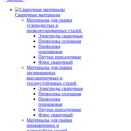
Сварочные материалы
Материалы для сварки
углеродистых и
низколегированных сталей
Электроды сварочные
Проволока сплошная
Проволока
порошковая
Прутки присадочные
Флюс сварочный
Материалы для сварки
легированных
высокопрочных и
теплоустойчивых сталей
Электроды сварочные
Проволока сплошная
Проволока
порошковая
Прутки присадочные
Флюс сварочный
Материалы для сварки
нержавеющих и
жаростойких сталей