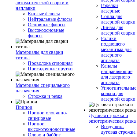
автоматической сварки и
Горелки
наплавки
лазерные
Кислые флюсы
Сопла для
Нейтральные флюсы
лазерной сварки
Основные флюсы
Линзы для
Высокоосновные
лазерной сварки
флюсы
Ролики
подающего
механизма для
Материалы для сварки
лазерного
титана
аппарата
Проволока сплошная
Каналы
Присадочные прутки
направляющие
для лазерного
аппарата
Материалы специального
Уплотнительные
назначения
кольца для
Строжка и резка
лазерной сварки
Припои
Припои оловянно-
Дуговая строжка и
свинцовые
экзотермическая резка
Припои
Воздушно-
высокотехнологичные
дуговая строжка
Олово и баббит