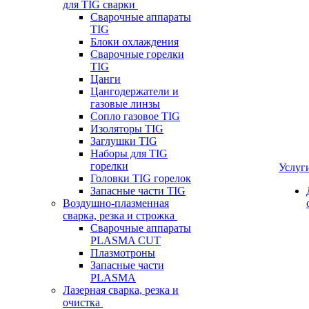
для TIG сварки
Сварочные аппараты
TIG
Блоки охлаждения
Сварочные горелки
TIG
Цанги
Цангодержатели и
газовые линзы
Сопло газовое TIG
Изоляторы TIG
Заглушки TIG
Наборы для TIG
горелки
Услуг
Головки TIG горелок
Запасные части TIG
Воздушно-плазменная
сварка, резка и строжка
Сварочные аппараты
PLASMA CUT
Плазмотроны
Запасные части
PLASMA
Лазерная сварка, резка и
очистка