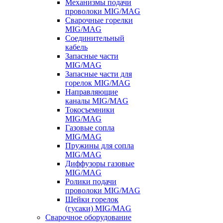
Механизмы подачи
проволоки MIG/MAG
Сварочные горелки
MIG/MAG
Соединительный
кабель
Запасные части
MIG/MAG
Запасные части для
горелок MIG/MAG
Направляющие
каналы MIG/MAG
Токосъемники
MIG/MAG
Газовые сопла
MIG/MAG
Пружины для сопла
MIG/MAG
Диффузоры газовые
MIG/MAG
Ролики подачи
проволоки MIG/MAG
Шейки горелок
(гусаки) MIG/MAG
Сварочное оборудование