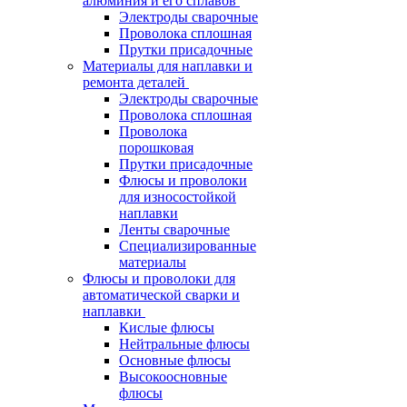
алюминия и его сплавов
Электроды сварочные
Проволока сплошная
Прутки присадочные
Материалы для наплавки и
ремонта деталей
Электроды сварочные
Проволока сплошная
Проволока
порошковая
Прутки присадочные
Флюсы и проволоки
для износостойкой
наплавки
Ленты сварочные
Специализированные
материалы
Флюсы и проволоки для
автоматической сварки и
наплавки
Кислые флюсы
Нейтральные флюсы
Основные флюсы
Высокоосновные
флюсы