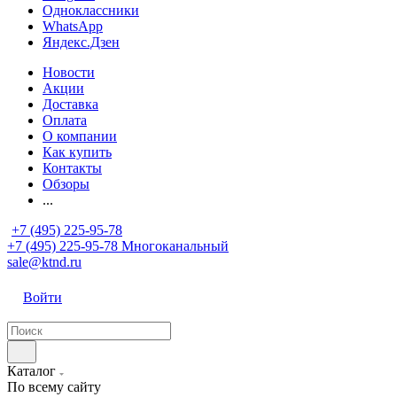
Одноклассники
WhatsApp
Яндекс.Дзен
Новости
Акции
Доставка
Оплата
О компании
Как купить
Контакты
Обзоры
...
+7 (495) 225-95-78
+7 (495) 225-95-78
Многоканальный
sale@ktnd.ru
Войти
Каталог
По всему сайту