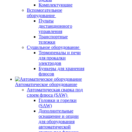
Комплектующие
Вспомогательное
оборудование
Пульты
дистанционного
управления
Транспортные
тележки
Сушильное оборудование
Термопеналы и печи
для прокалки
электродов
Бункеры для хранения
флюсов
Автоматическое оборудование
Автоматическая сварка под
слоем флюса (SAW)
Головки и горелки
(SAW)
Дополнительные
оснащение и опции
для оборудования
автоматической