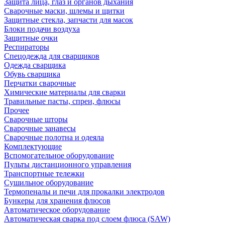
Защита лица, глаз и органов дыхания
Сварочные маски, шлемы и щитки
Защитные стекла, запчасти для масок
Блоки подачи воздуха
Защитные очки
Респираторы
Спецодежда для сварщиков
Одежда сварщика
Обувь сварщика
Перчатки сварочные
Химические материалы для сварки
Травильные пасты, спреи, флюсы
Прочее
Сварочные шторы
Сварочные занавесы
Сварочные полотна и одеяла
Комплектующие
Вспомогательное оборудование
Пульты дистанционного управления
Транспортные тележки
Сушильное оборудование
Термопеналы и печи для прокалки электродов
Бункеры для хранения флюсов
Автоматическое оборудование
Автоматическая сварка под слоем флюса (SAW)