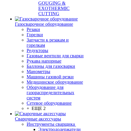
GOUGING &
EXOTHERMIC
CUTTING
Газосварочное оборудование
Резаки
Горелки
Запчасти к резакам и
горелкам
Редукторы
Газовые вентили для сварки
Рукава напорные
Баллоны для газосварки
Манометры
Машины газовой резки
Медицинское оборудование
Оборудование для
газораспределительных
систем
Сетевое оборудование
+ ЕЩЕ 2
Сварочные аксессуары
Инструменты сварщика
Электрододержатели