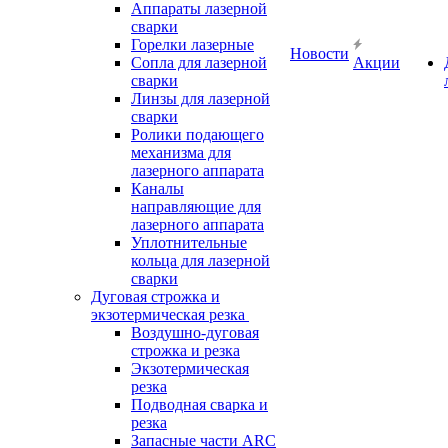
Аппараты лазерной
сварки
Горелки лазерные
Новости
Сопла для лазерной
Акции
сварки
Линзы для лазерной
сварки
Ролики подающего
механизма для
лазерного аппарата
Каналы
направляющие для
лазерного аппарата
Уплотнительные
кольца для лазерной
сварки
Дуговая строжка и
экзотермическая резка
Воздушно-дуговая
строжка и резка
Экзотермическая
резка
Подводная сварка и
резка
Запасные части ARC