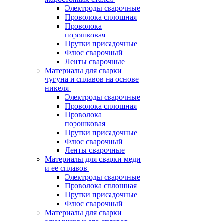
Электроды сварочные
Проволока сплошная
Проволока
порошковая
Прутки присадочные
Флюс сварочный
Ленты сварочные
Материалы для сварки
чугуна и сплавов на основе
никеля
Электроды сварочные
Проволока сплошная
Проволока
порошковая
Прутки присадочные
Флюс сварочный
Ленты сварочные
Материалы для сварки меди
и ее сплавов
Электроды сварочные
Проволока сплошная
Прутки присадочные
Флюс сварочный
Материалы для сварки