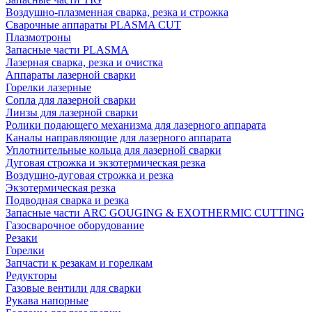
Воздушно-плазменная сварка, резка и строжка
Сварочные аппараты PLASMA CUT
Плазмотроны
Запасные части PLASMA
Лазерная сварка, резка и очистка
Аппараты лазерной сварки
Горелки лазерные
Сопла для лазерной сварки
Линзы для лазерной сварки
Ролики подающего механизма для лазерного аппарата
Каналы направляющие для лазерного аппарата
Уплотнительные кольца для лазерной сварки
Дуговая строжка и экзотермическая резка
Воздушно-дуговая строжка и резка
Экзотермическая резка
Подводная сварка и резка
Запасные части ARC GOUGING & EXOTHERMIC CUTTING
Газосварочное оборудование
Резаки
Горелки
Запчасти к резакам и горелкам
Редукторы
Газовые вентили для сварки
Рукава напорные