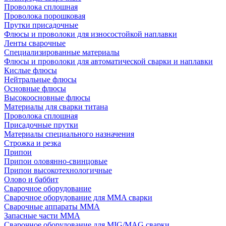
Проволока сплошная
Проволока порошковая
Прутки присадочные
Флюсы и проволоки для износостойкой наплавки
Ленты сварочные
Специализированные материалы
Флюсы и проволоки для автоматической сварки и наплавки
Кислые флюсы
Нейтральные флюсы
Основные флюсы
Высокоосновные флюсы
Материалы для сварки титана
Проволока сплошная
Присадочные прутки
Материалы специального назначения
Строжка и резка
Припои
Припои оловянно-свинцовые
Припои высокотехнологичные
Олово и баббит
Сварочное оборудование
Сварочное оборудование для MMA сварки
Сварочные аппараты MMA
Запасные части MMA
Сварочное оборудование для MIG/MAG сварки