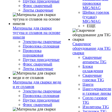
Прутки присадочные
проволоки
Флюс сварочный
MIG/MAG
Ленты сварочные
Шейки горелок
(гусаки)
MIG/MAG
+ ЕЩЕ
Материалы для сварки
чугуна и сплавов на основе
никеля
Электроды сварочные
Сварочное
Проволока сплошная
оборудование для TIG
Проволока
сварки
порошковая
Сварочные
Прутки присадочные
аппараты TIG
Флюс сварочный
Блоки
Ленты сварочные
охлаждения
Сварочные
горелки TIG
Материалы для сварки меди
Цанги
и ее сплавов
Цангодержатели
Электроды сварочные
и газовые линзы
Проволока сплошная
Сопло газовое
Прутки присадочные
TIG
Флюс сварочный
Изоляторы TIG
Заглушки TIG