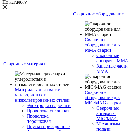
По каталогу
Сварочное оборудование
Сварочное
оборудование для
MMA сварки
Сварочные
аппараты MMA
Сварочные материалы
Запасные части
MMA
Материалы для сварки
Сварочное
углеродистых и
оборудование для
низколегированных сталей
MIG/MAG сварки
Электроды сварочные
Сварочные
Проволока сплошная
аппараты
Проволока
MIG/MAG
порошковая
Механизмы
Прутки присадочные
подачи