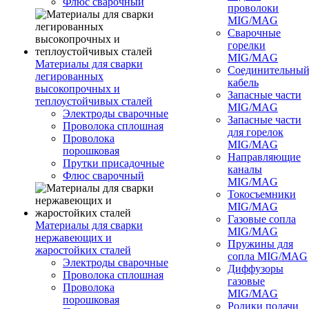
Флюс сварочный
проволоки
MIG/MAG
Сварочные
горелки
MIG/MAG
Материалы для сварки
Соединительны
легированных
кабель
высокопрочных и
Запасные части
теплоустойчивых сталей
MIG/MAG
Электроды сварочные
Запасные части
Проволока сплошная
для горелок
Проволока
MIG/MAG
порошковая
Направляющие
Прутки присадочные
каналы
Флюс сварочный
MIG/MAG
Токосъемники
MIG/MAG
Газовые сопла
Материалы для сварки
MIG/MAG
нержавеющих и
Пружины для
жаростойких сталей
сопла MIG/MAG
Электроды сварочные
Диффузоры
Проволока сплошная
газовые
Проволока
MIG/MAG
порошковая
Ролики подачи