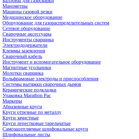
Баллоны для газосварки
Манометры
Машины газовой резки
Медицинское оборудование
Оборудование для газораспределительных систем
Сетевое оборудование
Сварочные аксессуары
Инструменты сварщика
Электрододержатели
Клеммы заземления
Сварочный кабель
Инструмент и вспомогательное оборудование
Магнитные угольники
Молотки сварщика
Вольфрамовые электроды и приспособления
Системы вытяжки сварочных дымов
Керамические подкладки
Упаковка Marathon Pac
Маркеры
Абразивные круги
Круги отрезные по металлу
Круги зачистные
Круги лепестковые тарельчатые
Самозацепляемые шлифовальные круги
Шлифовальные листы