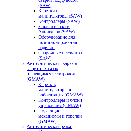
сварки под флюсом
(SAW)
Каретки и
манипуляторы (SAW)
Контроллеры (SAW)
Запасные части
Automation (SAW)
Оборудование для
позиционирования
изделий
Сварочные источники
(SAW)
Автоматическая сварка в
защитных газах
плавящимся электродом
(GMAW)
Каретки,
манипуляторы и
роботизация (GMAW)
Контроллеры и блоки
управления (GMAW)
Подающие
механизмы и горелки
(GMAW)
Автоматическая резка