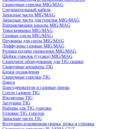
Сварочные горелки MIG/MAG
Соединительный кабель
Запасные части MIG/MAG
Запасные части для горелок MIG/MAG
Направляющие каналы MIG/MAG
Токосъемники MIG/MAG
Газовые сопла MIG/MAG
Пружины для сопла MIG/MAG
Диффузоры газовые MIG/MAG
Ролики подачи проволоки MIG/MAG
Шейки горелок (гусаки) MIG/MAG
Сварочное оборудование для TIG сварки
Сварочные аппараты TIG
Блоки охлаждения
Сварочные горелки TIG
Цанги
Цангодержатели и газовые линзы
Сопло газовое TIG
Изоляторы TIG
Заглушки TIG
Наборы для TIG горелки
Головки TIG горелок
Запасные части TIG
Воздушно-плазменная сварка, резка и строжка
Сварочные аппараты PLASMA CUT