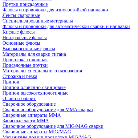
Прутки присадочные
Флюсы и проволоки для износостойкой наплавки
Ленты сварочные
Специализированные материалы
Флюсы и проволоки для автоматической сварки и наплавки
Кислые флюсы
Нейтральные флюсы
Основные флюсы
Высокоосновные флюсы
Материалы для сварки титана
Проволока сплошная
Присадочные прутки
Материалы специального назначения
Строжка и резка
Припои
Припои оловянно-свинцовые
Припои высокотехнологичные
Олово и баббит
Сварочное оборудование
Сварочное оборудование для MMA сварки
Сварочные аппараты MMA
Запасные части MMA
Сварочное оборудование для MIG/MAG сварки
Сварочные аппараты MIG/MAG
Механизмы подачи проволоки MIG/MAG