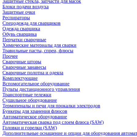
Защитные стекла, запчасти для масок
Блоки подачи воздуха
Защитные очки
Респираторы
Спецодежда для сварщиков
Одежда сварщика
Обувь сварщика
Перчатки сварочные
Химические материалы для сварки
Травильные пасты, спреи, флюсы
Прочее
Сварочные шторы
Сварочные занавесы
Сварочные полотна и одеяла
Комплектующие
Вспомогательное оборудование
Пульты дистанционного управления
Транспортные тележки
Сушильное оборудование
Термопеналы и печи для прокалки электродов
Бункеры для хранения флюсов
Автоматическое оборудование
Автоматическая сварка под слоем флюса (SAW)
Головки и горелки (SAW)
Дополнительные оснащение и опции для оборудования автома