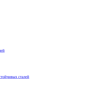
лей
стойчивых сталей