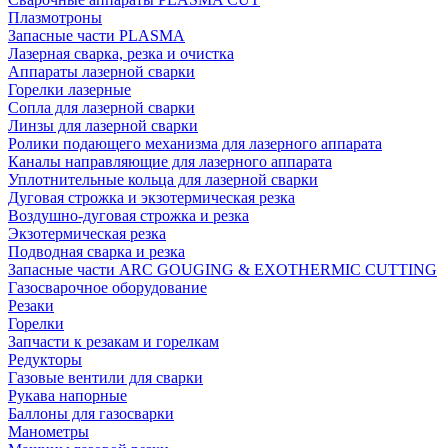
Плазмотроны
Запасные части PLASMA
Лазерная сварка, резка и очистка
Аппараты лазерной сварки
Горелки лазерные
Сопла для лазерной сварки
Линзы для лазерной сварки
Ролики подающего механизма для лазерного аппарата
Каналы направляющие для лазерного аппарата
Уплотнительные кольца для лазерной сварки
Дуговая строжка и экзотермическая резка
Воздушно-дуговая строжка и резка
Экзотермическая резка
Подводная сварка и резка
Запасные части ARC GOUGING & EXOTHERMIC CUTTING
Газосварочное оборудование
Резаки
Горелки
Запчасти к резакам и горелкам
Редукторы
Газовые вентили для сварки
Рукава напорные
Баллоны для газосварки
Манометры