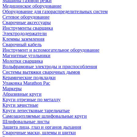
Машины газовой резки
Медицинское оборудование
Оборудование для газораспределительных систем
Сетевое оборудование
Сварочные аксессуары
Инструменты сварщика
Электрододержатели
Клеммы заземления
Сварочный кабель
Инструмент и вспомогательное оборудование
Магнитные угольники
Молотки сварщика
Вольфрамовые электроды и приспособления
Системы вытяжки сварочных дымов
Керамические подкладки
Упаковка Marathon Pac
Маркеры
Абразивные круги
Круги отрезные по металлу
Круги зачистные
Круги лепестковые тарельчатые
Самозацепляемые шлифовальные круги
Шлифовальные листы
Защита лица, глаз и органов дыхания
Сварочные маски, шлемы и щитки