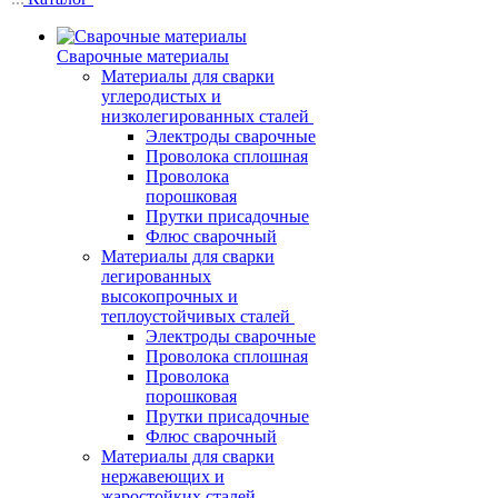
Сварочные материалы
Материалы для сварки
углеродистых и
низколегированных сталей
Электроды сварочные
Проволока сплошная
Проволока
порошковая
Прутки присадочные
Флюс сварочный
Материалы для сварки
легированных
высокопрочных и
теплоустойчивых сталей
Электроды сварочные
Проволока сплошная
Проволока
порошковая
Прутки присадочные
Флюс сварочный
Материалы для сварки
нержавеющих и
жаростойких сталей