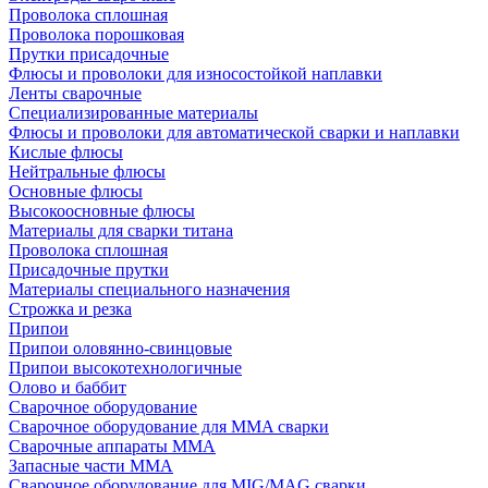
Проволока сплошная
Проволока порошковая
Прутки присадочные
Флюсы и проволоки для износостойкой наплавки
Ленты сварочные
Специализированные материалы
Флюсы и проволоки для автоматической сварки и наплавки
Кислые флюсы
Нейтральные флюсы
Основные флюсы
Высокоосновные флюсы
Материалы для сварки титана
Проволока сплошная
Присадочные прутки
Материалы специального назначения
Строжка и резка
Припои
Припои оловянно-свинцовые
Припои высокотехнологичные
Олово и баббит
Сварочное оборудование
Сварочное оборудование для MMA сварки
Сварочные аппараты MMA
Запасные части MMA
Сварочное оборудование для MIG/MAG сварки