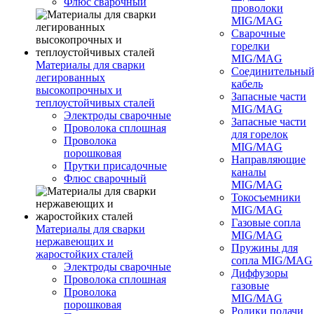
Флюс сварочный
проволоки
MIG/MAG
Сварочные
горелки
MIG/MAG
Материалы для сварки
Соединительны
легированных
кабель
высокопрочных и
Запасные части
теплоустойчивых сталей
MIG/MAG
Электроды сварочные
Запасные части
Проволока сплошная
для горелок
Проволока
MIG/MAG
порошковая
Направляющие
Прутки присадочные
каналы
Флюс сварочный
MIG/MAG
Токосъемники
MIG/MAG
Газовые сопла
Материалы для сварки
MIG/MAG
нержавеющих и
Пружины для
жаростойких сталей
сопла MIG/MAG
Электроды сварочные
Диффузоры
Проволока сплошная
газовые
Проволока
MIG/MAG
порошковая
Ролики подачи