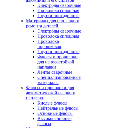
алюминия и его сплавов
Электроды сварочные
Проволока сплошная
Прутки присадочные
Материалы для наплавки и
ремонта деталей
Электроды сварочные
Проволока сплошная
Проволока
порошковая
Прутки присадочные
Флюсы и проволоки
для износостойкой
наплавки
Ленты сварочные
Специализированные
материалы
Флюсы и проволоки для
автоматической сварки и
наплавки
Кислые флюсы
Нейтральные флюсы
Основные флюсы
Высокоосновные
флюсы