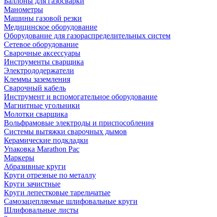
Баллоны для газосварки
Манометры
Машины газовой резки
Медицинское оборудование
Оборудование для газораспределительных систем
Сетевое оборудование
Сварочные аксессуары
Инструменты сварщика
Электрододержатели
Клеммы заземления
Сварочный кабель
Инструмент и вспомогательное оборудование
Магнитные угольники
Молотки сварщика
Вольфрамовые электроды и приспособления
Системы вытяжки сварочных дымов
Керамические подкладки
Упаковка Marathon Pac
Маркеры
Абразивные круги
Круги отрезные по металлу
Круги зачистные
Круги лепестковые тарельчатые
Самозацепляемые шлифовальные круги
Шлифовальные листы