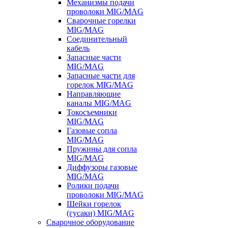
Механизмы подачи
проволоки MIG/MAG
Сварочные горелки
MIG/MAG
Соединительный
кабель
Запасные части
MIG/MAG
Запасные части для
горелок MIG/MAG
Направляющие
каналы MIG/MAG
Токосъемники
MIG/MAG
Газовые сопла
MIG/MAG
Пружины для сопла
MIG/MAG
Диффузоры газовые
MIG/MAG
Ролики подачи
проволоки MIG/MAG
Шейки горелок
(гусаки) MIG/MAG
Сварочное оборудование