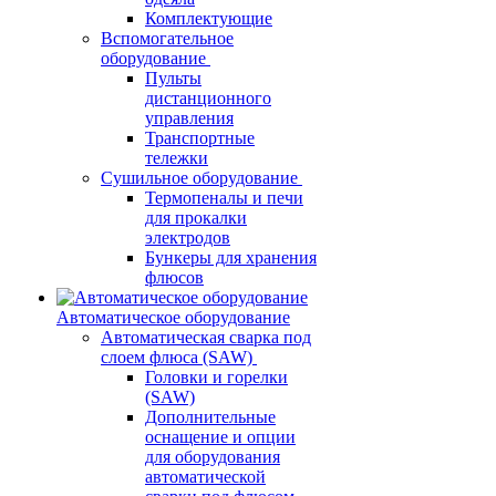
Комплектующие
Вспомогательное
оборудование
Пульты
дистанционного
управления
Транспортные
тележки
Сушильное оборудование
Термопеналы и печи
для прокалки
электродов
Бункеры для хранения
флюсов
Автоматическое оборудование
Автоматическая сварка под
слоем флюса (SAW)
Головки и горелки
(SAW)
Дополнительные
оснащение и опции
для оборудования
автоматической