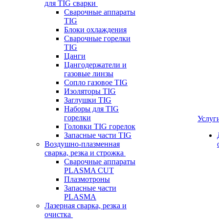
для TIG сварки
Сварочные аппараты
TIG
Блоки охлаждения
Сварочные горелки
TIG
Цанги
Цангодержатели и
газовые линзы
Сопло газовое TIG
Изоляторы TIG
Заглушки TIG
Наборы для TIG
горелки
Услуг
Головки TIG горелок
Запасные части TIG
Воздушно-плазменная
сварка, резка и строжка
Сварочные аппараты
PLASMA CUT
Плазмотроны
Запасные части
PLASMA
Лазерная сварка, резка и
очистка