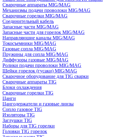
Сварочные аппараты MIG/MAG
Механизмы подачи проволоки MIG/MAG
Сварочные горелки MIG/MAG
Соединительный кабель
Запасные части MIG/MAG
Запасные части для горелок MIG/MAG
Направляющие каналы MIG/MAG
Токосъемники MIG/MAG
Газовые сопла MIG/MAG
Пружины для сопла MIG/MAG
Диффузоры газовые MIG/MAG
Ролики подачи проволоки MIG/MAG
Шейки горелок (гусаки) MIG/MAG
Сварочное оборудование для TIG сварки
Сварочные аппараты TIG
Блоки охлаждения
Сварочные горелки TIG
Цанги
Цангодержатели и газовые линзы
Сопло газовое TIG
Изоляторы TIG
Заглушки TIG
Наборы для TIG горелки
Головки TIG горелок
Запасные части TIG