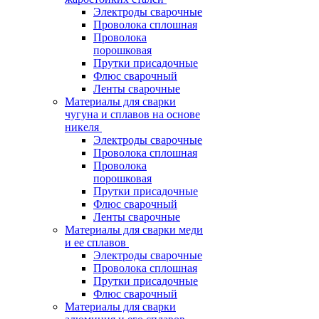
Электроды сварочные
Проволока сплошная
Проволока
порошковая
Прутки присадочные
Флюс сварочный
Ленты сварочные
Материалы для сварки
чугуна и сплавов на основе
никеля
Электроды сварочные
Проволока сплошная
Проволока
порошковая
Прутки присадочные
Флюс сварочный
Ленты сварочные
Материалы для сварки меди
и ее сплавов
Электроды сварочные
Проволока сплошная
Прутки присадочные
Флюс сварочный
Материалы для сварки