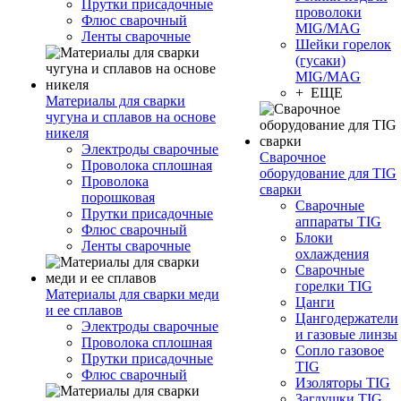
Прутки присадочные
проволоки
Флюс сварочный
MIG/MAG
Ленты сварочные
Шейки горелок
(гусаки)
MIG/MAG
+ ЕЩЕ
Материалы для сварки
чугуна и сплавов на основе
никеля
Электроды сварочные
Сварочное
Проволока сплошная
оборудование для TIG
Проволока
сварки
порошковая
Сварочные
Прутки присадочные
аппараты TIG
Флюс сварочный
Блоки
Ленты сварочные
охлаждения
Сварочные
горелки TIG
Материалы для сварки меди
Цанги
и ее сплавов
Цангодержатели
Электроды сварочные
и газовые линзы
Проволока сплошная
Сопло газовое
Прутки присадочные
TIG
Флюс сварочный
Изоляторы TIG
Заглушки TIG