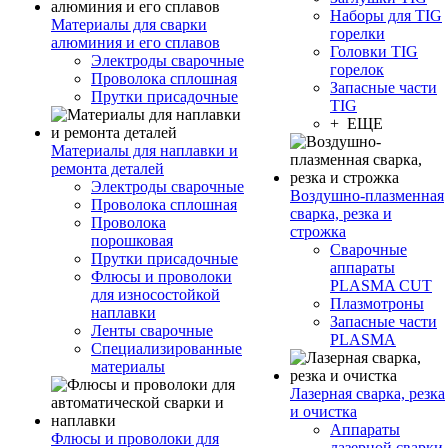
Наборы для TIG
Материалы для сварки
горелки
алюминия и его сплавов
Головки TIG
Электроды сварочные
горелок
Проволока сплошная
Запасные части
Прутки присадочные
TIG
+ ЕЩЕ
Материалы для наплавки и
ремонта деталей
Электроды сварочные
Воздушно-плазменная
Проволока сплошная
сварка, резка и
Проволока
строжка
порошковая
Сварочные
Прутки присадочные
аппараты
Флюсы и проволоки
PLASMA CUT
для износостойкой
Плазмотроны
наплавки
Запасные части
Ленты сварочные
PLASMA
Специализированные
материалы
Лазерная сварка, резка
и очистка
Аппараты
Флюсы и проволоки для
лазерной сварки