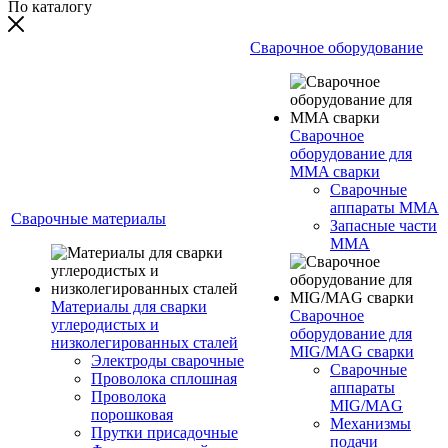
По каталогу
Сварочное оборудование
Сварочное
оборудование для
MMA сварки
Сварочные
аппараты MMA
Сварочные материалы
Запасные части
MMA
Материалы для сварки
Сварочное
углеродистых и
оборудование для
низколегированных сталей
MIG/MAG сварки
Электроды сварочные
Сварочные
Проволока сплошная
аппараты
Проволока
MIG/MAG
порошковая
Механизмы
Прутки присадочные
подачи