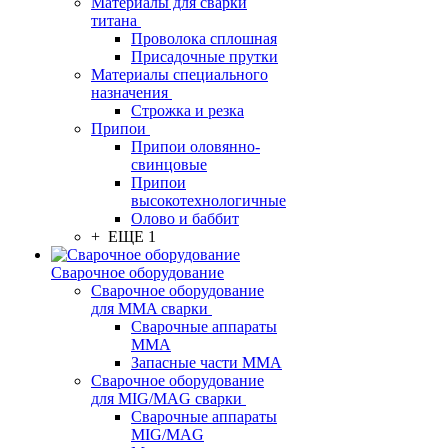
Материалы для сварки
титана
Проволока сплошная
Присадочные прутки
Материалы специального
назначения
Строжка и резка
Припои
Припои оловянно-
свинцовые
Припои
высокотехнологичные
Олово и баббит
+ ЕЩЕ 1
Сварочное оборудование
Сварочное оборудование
для MMA сварки
Сварочные аппараты
MMA
Запасные части MMA
Сварочное оборудование
для MIG/MAG сварки
Сварочные аппараты
MIG/MAG