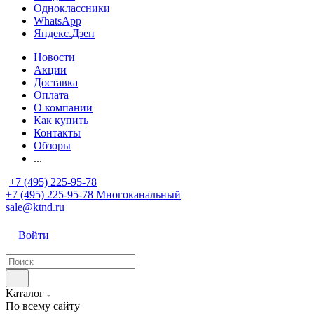
Одноклассники
WhatsApp
Яндекс.Дзен
Новости
Акции
Доставка
Оплата
О компании
Как купить
Контакты
Обзоры
...
+7 (495) 225-95-78
+7 (495) 225-95-78
Многоканальный
sale@ktnd.ru
Войти
Каталог
По всему сайту