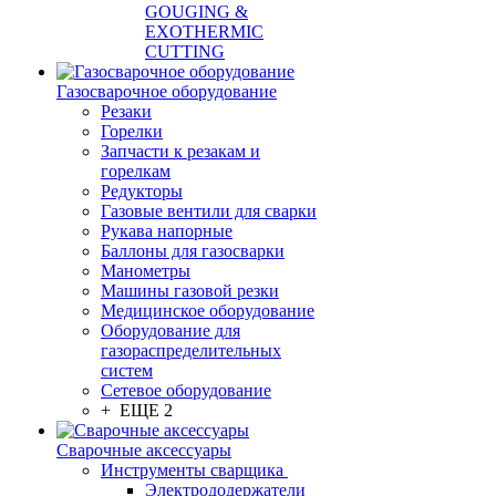
GOUGING &
EXOTHERMIC
CUTTING
Газосварочное оборудование
Резаки
Горелки
Запчасти к резакам и
горелкам
Редукторы
Газовые вентили для сварки
Рукава напорные
Баллоны для газосварки
Манометры
Машины газовой резки
Медицинское оборудование
Оборудование для
газораспределительных
систем
Сетевое оборудование
+ ЕЩЕ 2
Сварочные аксессуары
Инструменты сварщика
Электрододержатели