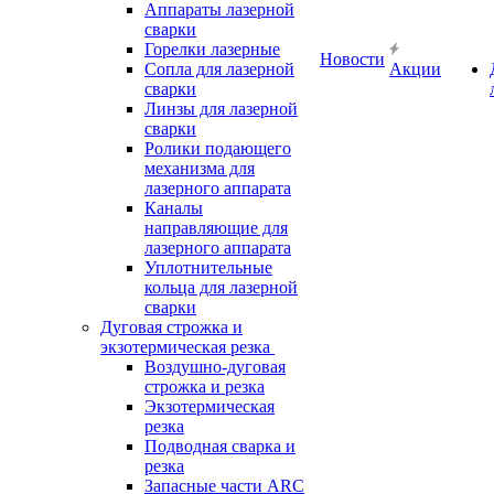
Аппараты лазерной
сварки
Горелки лазерные
Новости
Сопла для лазерной
Акции
сварки
Линзы для лазерной
сварки
Ролики подающего
механизма для
лазерного аппарата
Каналы
направляющие для
лазерного аппарата
Уплотнительные
кольца для лазерной
сварки
Дуговая строжка и
экзотермическая резка
Воздушно-дуговая
строжка и резка
Экзотермическая
резка
Подводная сварка и
резка
Запасные части ARC