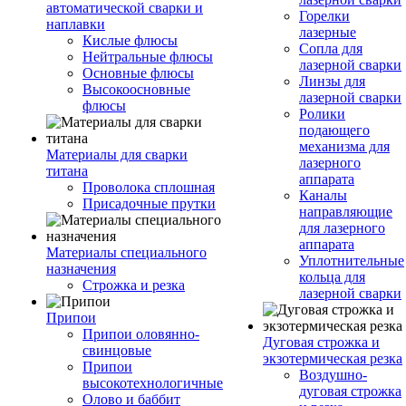
автоматической сварки и
Горелки
наплавки
лазерные
Кислые флюсы
Сопла для
Нейтральные флюсы
лазерной сварки
Основные флюсы
Линзы для
Высокоосновные
лазерной сварки
флюсы
Ролики
подающего
механизма для
Материалы для сварки
лазерного
титана
аппарата
Проволока сплошная
Каналы
Присадочные прутки
направляющие
для лазерного
аппарата
Материалы специального
Уплотнительные
назначения
кольца для
Строжка и резка
лазерной сварки
Припои
Припои оловянно-
Дуговая строжка и
свинцовые
экзотермическая резка
Припои
Воздушно-
высокотехнологичные
дуговая строжка
Олово и баббит