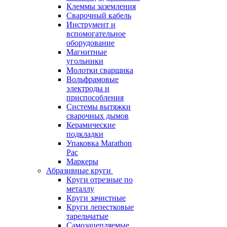
Клеммы заземления
Сварочный кабель
Инструмент и
вспомогательное
оборудование
Магнитные
угольники
Молотки сварщика
Вольфрамовые
электроды и
приспособления
Системы вытяжки
сварочных дымов
Керамические
подкладки
Упаковка Marathon
Pac
Маркеры
Абразивные круги
Круги отрезные по
металлу
Круги зачистные
Круги лепестковые
тарельчатые
Самозацепляемые