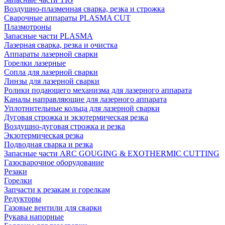
Воздушно-плазменная сварка, резка и строжка
Сварочные аппараты PLASMA CUT
Плазмотроны
Запасные части PLASMA
Лазерная сварка, резка и очистка
Аппараты лазерной сварки
Горелки лазерные
Сопла для лазерной сварки
Линзы для лазерной сварки
Ролики подающего механизма для лазерного аппарата
Каналы направляющие для лазерного аппарата
Уплотнительные кольца для лазерной сварки
Дуговая строжка и экзотермическая резка
Воздушно-дуговая строжка и резка
Экзотермическая резка
Подводная сварка и резка
Запасные части ARC GOUGING & EXOTHERMIC CUTTING
Газосварочное оборудование
Резаки
Горелки
Запчасти к резакам и горелкам
Редукторы
Газовые вентили для сварки
Рукава напорные