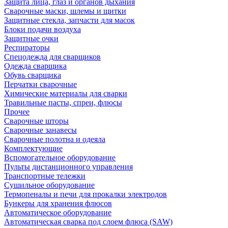
Защита лица, глаз и органов дыхания
Сварочные маски, шлемы и щитки
Защитные стекла, запчасти для масок
Блоки подачи воздуха
Защитные очки
Респираторы
Спецодежда для сварщиков
Одежда сварщика
Обувь сварщика
Перчатки сварочные
Химические материалы для сварки
Травильные пасты, спреи, флюсы
Прочее
Сварочные шторы
Сварочные занавесы
Сварочные полотна и одеяла
Комплектующие
Вспомогательное оборудование
Пульты дистанционного управления
Транспортные тележки
Сушильное оборудование
Термопеналы и печи для прокалки электродов
Бункеры для хранения флюсов
Автоматическое оборудование
Автоматическая сварка под слоем флюса (SAW)