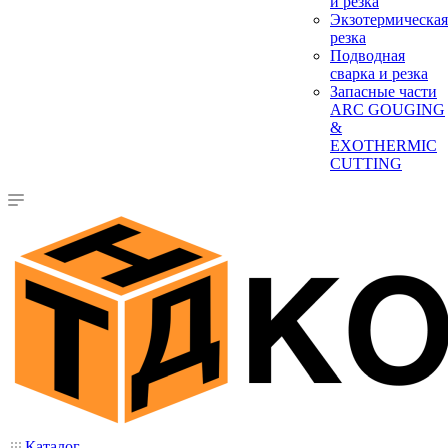
и резка
Экзотермическая
резка
Подводная
сварка и резка
Запасные части
ARC GOUGING
&
EXOTHERMIC
CUTTING
Каталог