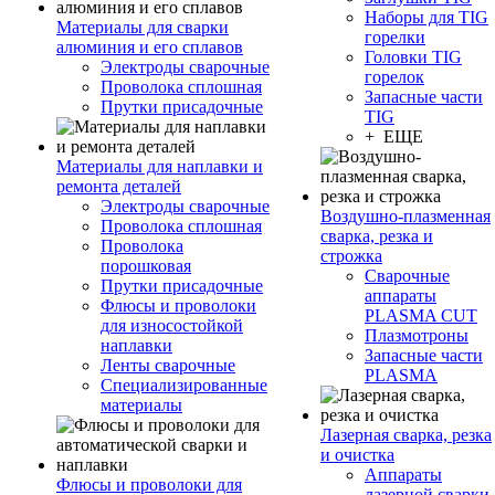
Наборы для TIG
Материалы для сварки
горелки
алюминия и его сплавов
Головки TIG
Электроды сварочные
горелок
Проволока сплошная
Запасные части
Прутки присадочные
TIG
+ ЕЩЕ
Материалы для наплавки и
ремонта деталей
Электроды сварочные
Воздушно-плазменная
Проволока сплошная
сварка, резка и
Проволока
строжка
порошковая
Сварочные
Прутки присадочные
аппараты
Флюсы и проволоки
PLASMA CUT
для износостойкой
Плазмотроны
наплавки
Запасные части
Ленты сварочные
PLASMA
Специализированные
материалы
Лазерная сварка, резка
и очистка
Аппараты
Флюсы и проволоки для
лазерной сварки