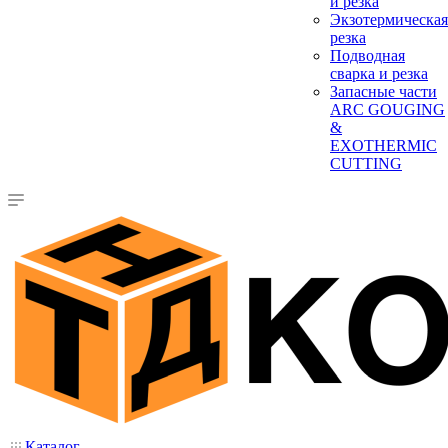
и резка
Экзотермическая
резка
Подводная
сварка и резка
Запасные части
ARC GOUGING
&
EXOTHERMIC
CUTTING
Каталог