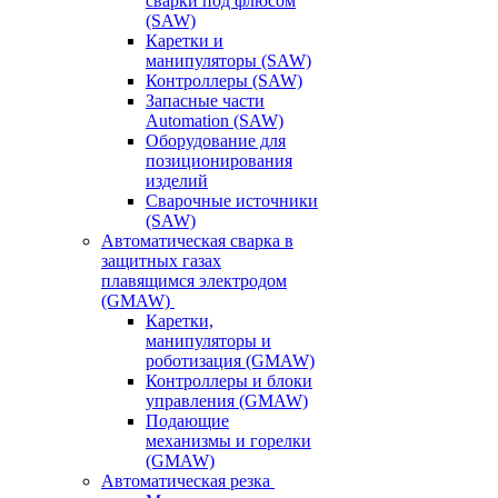
сварки под флюсом
(SAW)
Каретки и
манипуляторы (SAW)
Контроллеры (SAW)
Запасные части
Automation (SAW)
Оборудование для
позиционирования
изделий
Сварочные источники
(SAW)
Автоматическая сварка в
защитных газах
плавящимся электродом
(GMAW)
Каретки,
манипуляторы и
роботизация (GMAW)
Контроллеры и блоки
управления (GMAW)
Подающие
механизмы и горелки
(GMAW)
Автоматическая резка