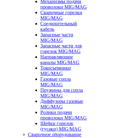
Механизмы подачи
проволоки MIG/MAG
Сварочные горелки
MIG/MAG
Соединительный
кабель
Запасные части
MIG/MAG
Запасные части для
горелок MIG/MAG
Направляющие
каналы MIG/MAG
Токосъемники
MIG/MAG
Газовые сопла
MIG/MAG
Пружины для сопла
MIG/MAG
Диффузоры газовые
MIG/MAG
Ролики подачи
проволоки MIG/MAG
Шейки горелок
(гусаки) MIG/MAG
Сварочное оборудование