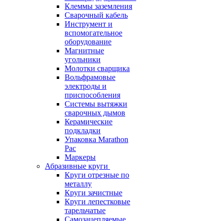
Клеммы заземления
Сварочный кабель
Инструмент и
вспомогательное
оборудование
Магнитные
угольники
Молотки сварщика
Вольфрамовые
электроды и
приспособления
Системы вытяжки
сварочных дымов
Керамические
подкладки
Упаковка Marathon
Pac
Маркеры
Абразивные круги
Круги отрезные по
металлу
Круги зачистные
Круги лепестковые
тарельчатые
Самозацепляемые