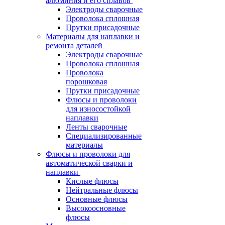
алюминия и его сплавов
Электроды сварочные
Проволока сплошная
Прутки присадочные
Материалы для наплавки и
ремонта деталей
Электроды сварочные
Проволока сплошная
Проволока
порошковая
Прутки присадочные
Флюсы и проволоки
для износостойкой
наплавки
Ленты сварочные
Специализированные
материалы
Флюсы и проволоки для
автоматической сварки и
наплавки
Кислые флюсы
Нейтральные флюсы
Основные флюсы
Высокоосновные
флюсы