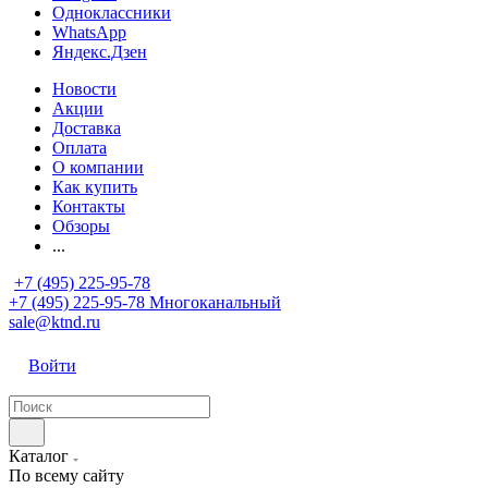
Одноклассники
WhatsApp
Яндекс.Дзен
Новости
Акции
Доставка
Оплата
О компании
Как купить
Контакты
Обзоры
...
+7 (495) 225-95-78
+7 (495) 225-95-78
Многоканальный
sale@ktnd.ru
Войти
Каталог
По всему сайту