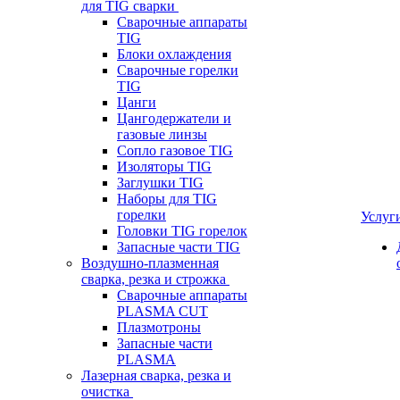
для TIG сварки
Сварочные аппараты
TIG
Блоки охлаждения
Сварочные горелки
TIG
Цанги
Цангодержатели и
газовые линзы
Сопло газовое TIG
Изоляторы TIG
Заглушки TIG
Наборы для TIG
горелки
Услуг
Головки TIG горелок
Запасные части TIG
Воздушно-плазменная
сварка, резка и строжка
Сварочные аппараты
PLASMA CUT
Плазмотроны
Запасные части
PLASMA
Лазерная сварка, резка и
очистка