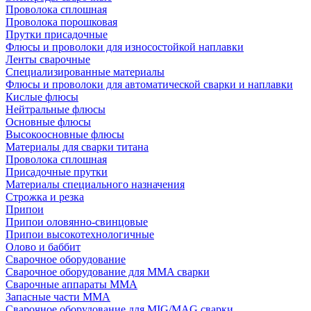
Проволока сплошная
Проволока порошковая
Прутки присадочные
Флюсы и проволоки для износостойкой наплавки
Ленты сварочные
Специализированные материалы
Флюсы и проволоки для автоматической сварки и наплавки
Кислые флюсы
Нейтральные флюсы
Основные флюсы
Высокоосновные флюсы
Материалы для сварки титана
Проволока сплошная
Присадочные прутки
Материалы специального назначения
Строжка и резка
Припои
Припои оловянно-свинцовые
Припои высокотехнологичные
Олово и баббит
Сварочное оборудование
Сварочное оборудование для MMA сварки
Сварочные аппараты MMA
Запасные части MMA
Сварочное оборудование для MIG/MAG сварки