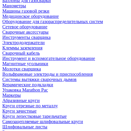
Баллоны для газосварки
Манометры
Машины газовой резки
Медицинское оборудование
Оборудование для газораспределительных систем
Сетевое оборудование
Сварочные аксессуары
Инструменты сварщика
Электрододержатели
Клеммы заземления
Сварочный кабель
Инструмент и вспомогательное оборудование
Магнитные угольники
Молотки сварщика
Вольфрамовые электроды и приспособления
Системы вытяжки сварочных дымов
Керамические подкладки
Упаковка Marathon Pac
Маркеры
Абразивные круги
Круги отрезные по металлу
Круги зачистные
Круги лепестковые тарельчатые
Самозацепляемые шлифовальные круги
Шлифовальные листы