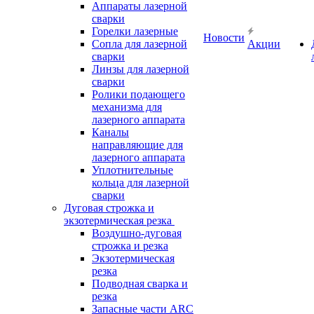
Аппараты лазерной
сварки
Горелки лазерные
Новости
Сопла для лазерной
Акции
сварки
Линзы для лазерной
сварки
Ролики подающего
механизма для
лазерного аппарата
Каналы
направляющие для
лазерного аппарата
Уплотнительные
кольца для лазерной
сварки
Дуговая строжка и
экзотермическая резка
Воздушно-дуговая
строжка и резка
Экзотермическая
резка
Подводная сварка и
резка
Запасные части ARC