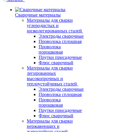
Сварочные материалы
Материалы для сварки
углеродистых и
низколегированных сталей
Электроды сварочные
Проволока сплошная
Проволока
порошковая
Прутки присадочные
Флюс сварочный
Материалы для сварки
легированных
высокопрочных и
теплоустойчивых сталей
Электроды сварочные
Проволока сплошная
Проволока
порошковая
Прутки присадочные
Флюс сварочный
Материалы для сварки
нержавеющих и
жаростойких сталей