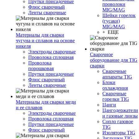
Прутки присадочные
проволоки
Флюс сварочный
MIG/MAG
Ленты сварочные
Шейки горелок
(гусаки)
MIG/MAG
+ ЕЩЕ
Материалы для сварки
чугуна и сплавов на основе
никеля
Электроды сварочные
Сварочное
Проволока сплошная
оборудование для TIG
Проволока
сварки
порошковая
Сварочные
Прутки присадочные
аппараты TIG
Флюс сварочный
Блоки
Ленты сварочные
охлаждения
Сварочные
горелки TIG
Материалы для сварки меди
Цанги
и ее сплавов
Цангодержатели
Электроды сварочные
и газовые линзы
Проволока сплошная
Сопло газовое
Прутки присадочные
TIG
Флюс сварочный
Изоляторы TIG
Заглушки TIG