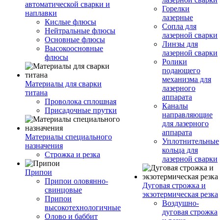
автоматической сварки и
Горелки
наплавки
лазерные
Кислые флюсы
Сопла для
Нейтральные флюсы
лазерной сварки
Основные флюсы
Линзы для
Высокоосновные
лазерной сварки
флюсы
Ролики
подающего
механизма для
Материалы для сварки
лазерного
титана
аппарата
Проволока сплошная
Каналы
Присадочные прутки
направляющие
для лазерного
аппарата
Материалы специального
Уплотнительные
назначения
кольца для
Строжка и резка
лазерной сварки
Припои
Припои оловянно-
Дуговая строжка и
свинцовые
экзотермическая резка
Припои
Воздушно-
высокотехнологичные
дуговая строжка
Олово и баббит