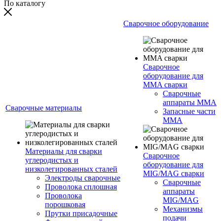
По каталогу
Сварочное оборудование
Сварочное
оборудование для
MMA сварки
Сварочные
аппараты MMA
Сварочные материалы
Запасные части
MMA
Материалы для сварки
Сварочное
углеродистых и
оборудование для
низколегированных сталей
MIG/MAG сварки
Электроды сварочные
Сварочные
Проволока сплошная
аппараты
Проволока
MIG/MAG
порошковая
Механизмы
Прутки присадочные
подачи