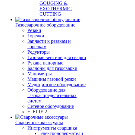
GOUGING &
EXOTHERMIC
CUTTING
Газосварочное оборудование
Резаки
Горелки
Запчасти к резакам и
горелкам
Редукторы
Газовые вентили для сварки
Рукава напорные
Баллоны для газосварки
Манометры
Машины газовой резки
Медицинское оборудование
Оборудование для
газораспределительных
систем
Сетевое оборудование
+ ЕЩЕ 2
Сварочные аксессуары
Инструменты сварщика
Электрододержатели