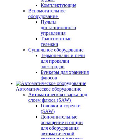
Комплектующие
Вспомогательное
оборудование
Пульты
дистанционного
управления
Транспортные
тележки
Сушильное оборудование
Термопеналы и печи
для прокалки
электродов
Бункеры для хранения
флюсов
Автоматическое оборудование
Автоматическая сварка под
слоем флюса (SAW)
Головки и горелки
(SAW)
Дополнительные
оснащение и опции
для оборудования
автоматической