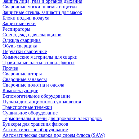
Защита лица, глаз и органов дыхания
Сварочные маски, шлемы и щитки
Защитные стекла, запчасти для масок
Блоки подачи воздуха
Защитные очки
Респираторы
Спецодежда для сварщиков
Одежда сварщика
Обувь сварщика
Перчатки сварочные
Химические материалы для сварки
Травильные пасты, спреи, флюсы
Прочее
Сварочные шторы
Сварочные занавесы
Сварочные полотна и одеяла
Комплектующие
Вспомогательное оборудование
Пульты дистанционного управления
Транспортные тележки
Сушильное оборудование
Термопеналы и печи для прокалки электродов
Бункеры для хранения флюсов
Автоматическое оборудование
Автоматическая сварка под слоем флюса (SAW)