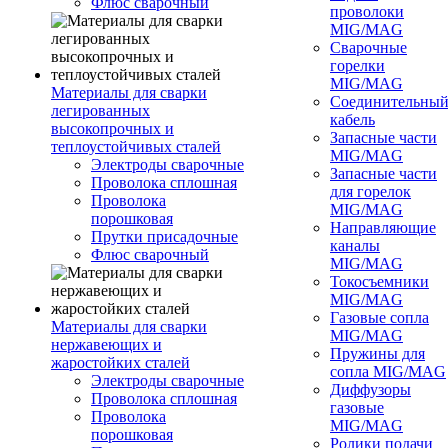
Флюс сварочный
проволоки
MIG/MAG
Сварочные
горелки
MIG/MAG
Материалы для сварки
Соединительны
легированных
кабель
высокопрочных и
Запасные части
теплоустойчивых сталей
MIG/MAG
Электроды сварочные
Запасные части
Проволока сплошная
для горелок
Проволока
MIG/MAG
порошковая
Направляющие
Прутки присадочные
каналы
Флюс сварочный
MIG/MAG
Токосъемники
MIG/MAG
Газовые сопла
Материалы для сварки
MIG/MAG
нержавеющих и
Пружины для
жаростойких сталей
сопла MIG/MAG
Электроды сварочные
Диффузоры
Проволока сплошная
газовые
Проволока
MIG/MAG
порошковая
Ролики подачи