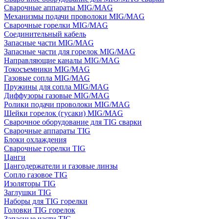
Сварочные аппараты MIG/MAG
Механизмы подачи проволоки MIG/MAG
Сварочные горелки MIG/MAG
Соединительный кабель
Запасные части MIG/MAG
Запасные части для горелок MIG/MAG
Направляющие каналы MIG/MAG
Токосъемники MIG/MAG
Газовые сопла MIG/MAG
Пружины для сопла MIG/MAG
Диффузоры газовые MIG/MAG
Ролики подачи проволоки MIG/MAG
Шейки горелок (гусаки) MIG/MAG
Сварочное оборудование для TIG сварки
Сварочные аппараты TIG
Блоки охлаждения
Сварочные горелки TIG
Цанги
Цангодержатели и газовые линзы
Сопло газовое TIG
Изоляторы TIG
Заглушки TIG
Наборы для TIG горелки
Головки TIG горелок
Запасные части TIG