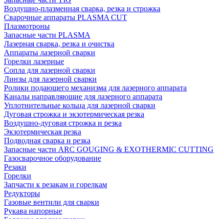
Воздушно-плазменная сварка, резка и строжка
Сварочные аппараты PLASMA CUT
Плазмотроны
Запасные части PLASMA
Лазерная сварка, резка и очистка
Аппараты лазерной сварки
Горелки лазерные
Сопла для лазерной сварки
Линзы для лазерной сварки
Ролики подающего механизма для лазерного аппарата
Каналы направляющие для лазерного аппарата
Уплотнительные кольца для лазерной сварки
Дуговая строжка и экзотермическая резка
Воздушно-дуговая строжка и резка
Экзотермическая резка
Подводная сварка и резка
Запасные части ARC GOUGING & EXOTHERMIC CUTTING
Газосварочное оборудование
Резаки
Горелки
Запчасти к резакам и горелкам
Редукторы
Газовые вентили для сварки
Рукава напорные