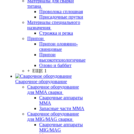
Материалы для сварки
титана
Проволока сплошная
Присадочные прутки
Материалы специального
назначения
Строжка и резка
Припои
Припои оловянно-
свинцовые
Припои
высокотехнологичные
Олово и баббит
+ ЕЩЕ 1
Сварочное оборудование
Сварочное оборудование
для MMA сварки
Сварочные аппараты
MMA
Запасные части MMA
Сварочное оборудование
для MIG/MAG сварки
Сварочные аппараты
MIG/MAG