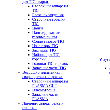
для TIG сварки
Сварочные аппараты
TIG
Блоки охлаждения
Сварочные горелки
TIG
Цанги
Цангодержатели и
газовые линзы
Сопло газовое TIG
Изоляторы TIG
Заглушки TIG
Наборы для TIG
горелки
Услуг
Головки TIG горелок
Запасные части TIG
Воздушно-плазменная
сварка, резка и строжка
Сварочные аппараты
PLASMA CUT
Плазмотроны
Запасные части
PLASMA
Лазерная сварка, резка и
очистка