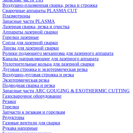
Воздушно-плазменная сварка, резка и строжка
Сварочные аппараты PLASMA CUT
Плазмотроны
Запасные части PLASMA
Лазерная сварка, резка и очистка
Аппараты лазерной сварки
Горелки лазерные
Сопла для лазерной сварки
Линзы для лазерной сварки
Ролики подающего механизма для лазерного аппарата
Каналы направляющие для лазерного аппарата
Уплотнительные кольца для лазерной сварки
Дуговая строжка и экзотермическая резка
Воздушно-дуговая строжка и резка
Экзотермическая резка
Подводная сварка и резка
Запасные части ARC GOUGING & EXOTHERMIC CUTTING
Газосварочное оборудование
Резаки
Горелки
Запчасти к резакам и горелкам
Редукторы
Газовые вентили для сварки
Рукава напорные