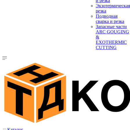
и резка
Экзотермическая
резка
Подводная
сварка и резка
Запасные части
ARC GOUGING
&
EXOTHERMIC
CUTTING
Каталог