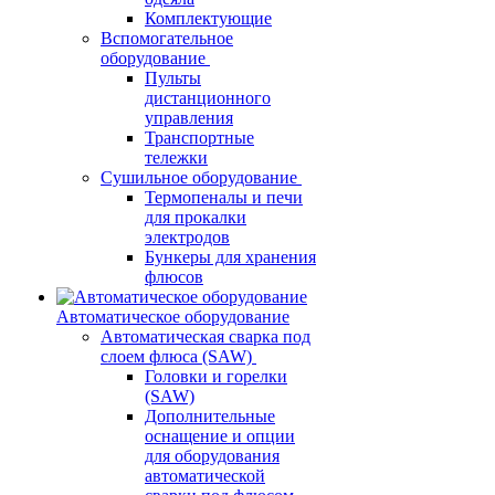
Комплектующие
Вспомогательное
оборудование
Пульты
дистанционного
управления
Транспортные
тележки
Сушильное оборудование
Термопеналы и печи
для прокалки
электродов
Бункеры для хранения
флюсов
Автоматическое оборудование
Автоматическая сварка под
слоем флюса (SAW)
Головки и горелки
(SAW)
Дополнительные
оснащение и опции
для оборудования
автоматической