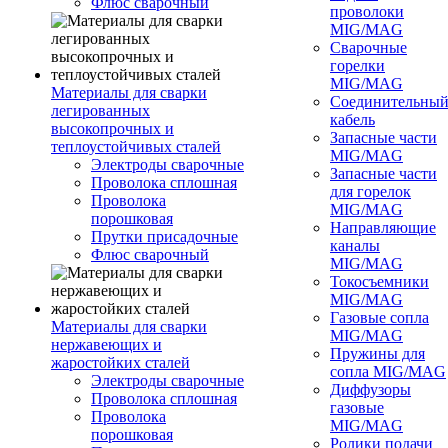
Флюс сварочный
проволоки
MIG/MAG
Сварочные
горелки
MIG/MAG
Материалы для сварки
Соединительны
легированных
кабель
высокопрочных и
Запасные части
теплоустойчивых сталей
MIG/MAG
Электроды сварочные
Запасные части
Проволока сплошная
для горелок
Проволока
MIG/MAG
порошковая
Направляющие
Прутки присадочные
каналы
Флюс сварочный
MIG/MAG
Токосъемники
MIG/MAG
Газовые сопла
Материалы для сварки
MIG/MAG
нержавеющих и
Пружины для
жаростойких сталей
сопла MIG/MAG
Электроды сварочные
Диффузоры
Проволока сплошная
газовые
Проволока
MIG/MAG
порошковая
Ролики подачи