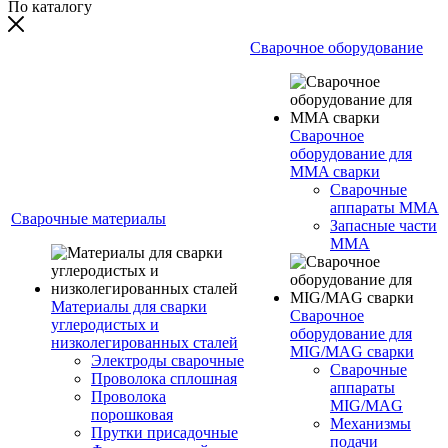
По каталогу
Сварочное оборудование
Сварочное
оборудование для
MMA сварки
Сварочные
аппараты MMA
Сварочные материалы
Запасные части
MMA
Материалы для сварки
Сварочное
углеродистых и
оборудование для
низколегированных сталей
MIG/MAG сварки
Электроды сварочные
Сварочные
Проволока сплошная
аппараты
Проволока
MIG/MAG
порошковая
Механизмы
Прутки присадочные
подачи