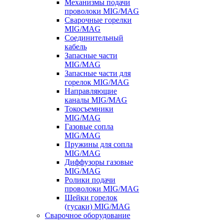
Механизмы подачи
проволоки MIG/MAG
Сварочные горелки
MIG/MAG
Соединительный
кабель
Запасные части
MIG/MAG
Запасные части для
горелок MIG/MAG
Направляющие
каналы MIG/MAG
Токосъемники
MIG/MAG
Газовые сопла
MIG/MAG
Пружины для сопла
MIG/MAG
Диффузоры газовые
MIG/MAG
Ролики подачи
проволоки MIG/MAG
Шейки горелок
(гусаки) MIG/MAG
Сварочное оборудование