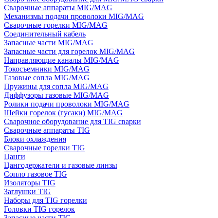
Сварочные аппараты MIG/MAG
Механизмы подачи проволоки MIG/MAG
Сварочные горелки MIG/MAG
Соединительный кабель
Запасные части MIG/MAG
Запасные части для горелок MIG/MAG
Направляющие каналы MIG/MAG
Токосъемники MIG/MAG
Газовые сопла MIG/MAG
Пружины для сопла MIG/MAG
Диффузоры газовые MIG/MAG
Ролики подачи проволоки MIG/MAG
Шейки горелок (гусаки) MIG/MAG
Сварочное оборудование для TIG сварки
Сварочные аппараты TIG
Блоки охлаждения
Сварочные горелки TIG
Цанги
Цангодержатели и газовые линзы
Сопло газовое TIG
Изоляторы TIG
Заглушки TIG
Наборы для TIG горелки
Головки TIG горелок
Запасные части TIG