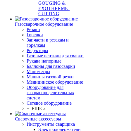
GOUGING &
EXOTHERMIC
CUTTING
Газосварочное оборудование
Резаки
Горелки
Запчасти к резакам и
горелкам
Редукторы
Газовые вентили для сварки
Рукава напорные
Баллоны для газосварки
Манометры
Машины газовой резки
Медицинское оборудование
Оборудование для
газораспределительных
систем
Сетевое оборудование
+ ЕЩЕ 2
Сварочные аксессуары
Инструменты сварщика
Электрододержатели