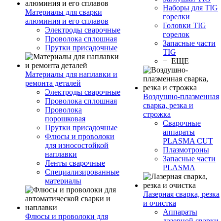
Наборы для TIG
Материалы для сварки
горелки
алюминия и его сплавов
Головки TIG
Электроды сварочные
горелок
Проволока сплошная
Запасные части
Прутки присадочные
TIG
+ ЕЩЕ
Материалы для наплавки и
ремонта деталей
Электроды сварочные
Воздушно-плазменная
Проволока сплошная
сварка, резка и
Проволока
строжка
порошковая
Сварочные
Прутки присадочные
аппараты
Флюсы и проволоки
PLASMA CUT
для износостойкой
Плазмотроны
наплавки
Запасные части
Ленты сварочные
PLASMA
Специализированные
материалы
Лазерная сварка, резка
и очистка
Аппараты
Флюсы и проволоки для
лазерной сварки