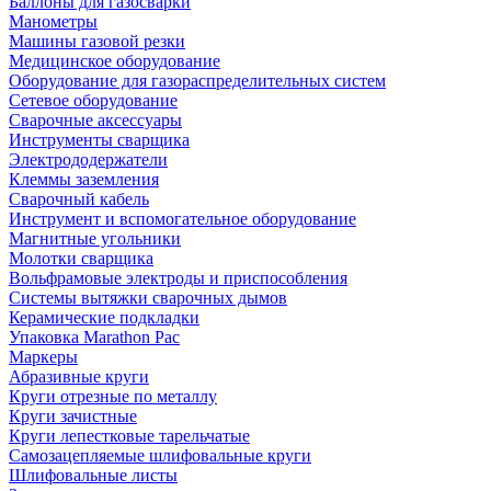
Баллоны для газосварки
Манометры
Машины газовой резки
Медицинское оборудование
Оборудование для газораспределительных систем
Сетевое оборудование
Сварочные аксессуары
Инструменты сварщика
Электрододержатели
Клеммы заземления
Сварочный кабель
Инструмент и вспомогательное оборудование
Магнитные угольники
Молотки сварщика
Вольфрамовые электроды и приспособления
Системы вытяжки сварочных дымов
Керамические подкладки
Упаковка Marathon Pac
Маркеры
Абразивные круги
Круги отрезные по металлу
Круги зачистные
Круги лепестковые тарельчатые
Самозацепляемые шлифовальные круги
Шлифовальные листы