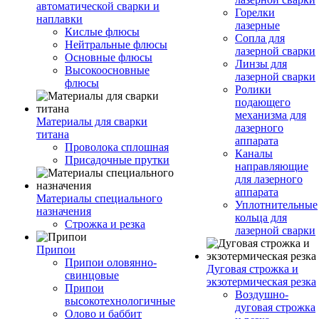
автоматической сварки и
Горелки
наплавки
лазерные
Кислые флюсы
Сопла для
Нейтральные флюсы
лазерной сварки
Основные флюсы
Линзы для
Высокоосновные
лазерной сварки
флюсы
Ролики
подающего
механизма для
Материалы для сварки
лазерного
титана
аппарата
Проволока сплошная
Каналы
Присадочные прутки
направляющие
для лазерного
аппарата
Материалы специального
Уплотнительные
назначения
кольца для
Строжка и резка
лазерной сварки
Припои
Припои оловянно-
Дуговая строжка и
свинцовые
экзотермическая резка
Припои
Воздушно-
высокотехнологичные
дуговая строжка
Олово и баббит