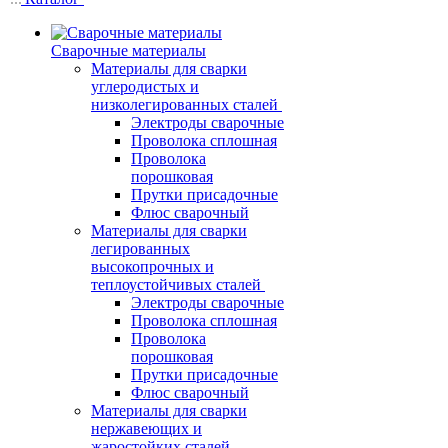
Сварочные материалы
Материалы для сварки
углеродистых и
низколегированных сталей
Электроды сварочные
Проволока сплошная
Проволока
порошковая
Прутки присадочные
Флюс сварочный
Материалы для сварки
легированных
высокопрочных и
теплоустойчивых сталей
Электроды сварочные
Проволока сплошная
Проволока
порошковая
Прутки присадочные
Флюс сварочный
Материалы для сварки
нержавеющих и
жаростойких сталей