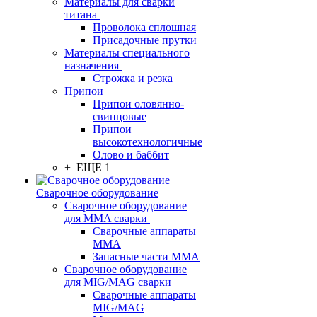
Материалы для сварки
титана
Проволока сплошная
Присадочные прутки
Материалы специального
назначения
Строжка и резка
Припои
Припои оловянно-
свинцовые
Припои
высокотехнологичные
Олово и баббит
+ ЕЩЕ 1
Сварочное оборудование
Сварочное оборудование
для MMA сварки
Сварочные аппараты
MMA
Запасные части MMA
Сварочное оборудование
для MIG/MAG сварки
Сварочные аппараты
MIG/MAG