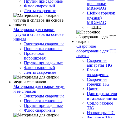
Прутки присадочные
проволоки
Флюс сварочный
MIG/MAG
Ленты сварочные
Шейки горелок
(гусаки)
MIG/MAG
+ ЕЩЕ
Материалы для сварки
чугуна и сплавов на основе
никеля
Электроды сварочные
Сварочное
Проволока сплошная
оборудование для TIG
Проволока
сварки
порошковая
Сварочные
Прутки присадочные
аппараты TIG
Флюс сварочный
Блоки
Ленты сварочные
охлаждения
Сварочные
горелки TIG
Материалы для сварки меди
Цанги
и ее сплавов
Цангодержатели
Электроды сварочные
и газовые линзы
Проволока сплошная
Сопло газовое
Прутки присадочные
TIG
Флюс сварочный
Изоляторы TIG
Заглушки TIG