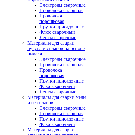
Электроды сварочные
Проволока сплошная
Проволока
порошковая
Прутки присадочные
Флюс сварочный
Ленты сварочные
Материалы для сварки
чугуна и сплавов на основе
никеля
Электроды сварочные
Проволока сплошная
Проволока
порошковая
Прутки присадочные
Флюс сварочный
Ленты сварочные
Материалы для сварки меди
и ее сплавов
Электроды сварочные
Проволока сплошная
Прутки присадочные
Флюс сварочный
Материалы для сварки