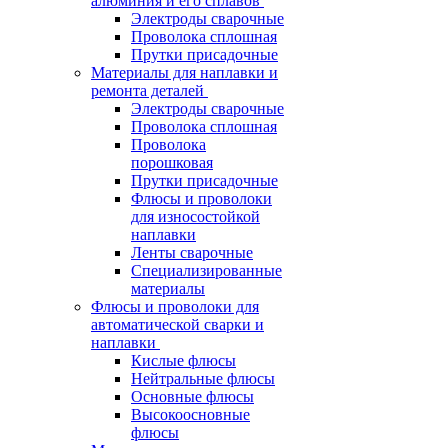
алюминия и его сплавов
Электроды сварочные
Проволока сплошная
Прутки присадочные
Материалы для наплавки и
ремонта деталей
Электроды сварочные
Проволока сплошная
Проволока
порошковая
Прутки присадочные
Флюсы и проволоки
для износостойкой
наплавки
Ленты сварочные
Специализированные
материалы
Флюсы и проволоки для
автоматической сварки и
наплавки
Кислые флюсы
Нейтральные флюсы
Основные флюсы
Высокоосновные
флюсы