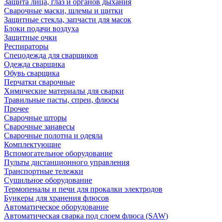
Защита лица, глаз и органов дыхания
Сварочные маски, шлемы и щитки
Защитные стекла, запчасти для масок
Блоки подачи воздуха
Защитные очки
Респираторы
Спецодежда для сварщиков
Одежда сварщика
Обувь сварщика
Перчатки сварочные
Химические материалы для сварки
Травильные пасты, спреи, флюсы
Прочее
Сварочные шторы
Сварочные занавесы
Сварочные полотна и одеяла
Комплектующие
Вспомогательное оборудование
Пульты дистанционного управления
Транспортные тележки
Сушильное оборудование
Термопеналы и печи для прокалки электродов
Бункеры для хранения флюсов
Автоматическое оборудование
Автоматическая сварка под слоем флюса (SAW)