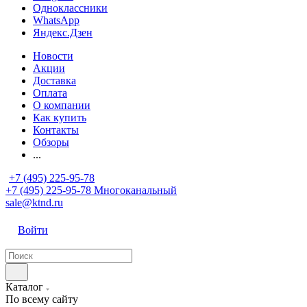
Одноклассники
WhatsApp
Яндекс.Дзен
Новости
Акции
Доставка
Оплата
О компании
Как купить
Контакты
Обзоры
...
+7 (495) 225-95-78
+7 (495) 225-95-78
Многоканальный
sale@ktnd.ru
Войти
Каталог
По всему сайту