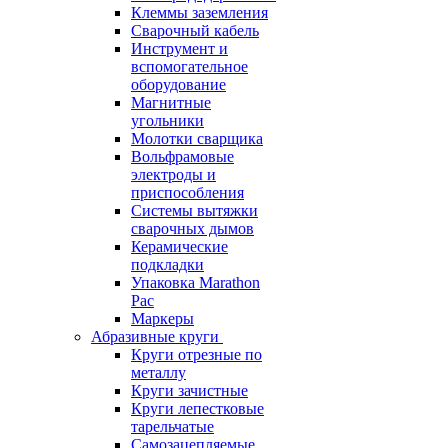
Клеммы заземления
Сварочный кабель
Инструмент и
вспомогательное
оборудование
Магнитные
угольники
Молотки сварщика
Вольфрамовые
электроды и
приспособления
Системы вытяжки
сварочных дымов
Керамические
подкладки
Упаковка Marathon
Pac
Маркеры
Абразивные круги
Круги отрезные по
металлу
Круги зачистные
Круги лепестковые
тарельчатые
Самозацепляемые