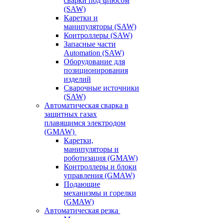
сварки под флюсом
(SAW)
Каретки и
манипуляторы (SAW)
Контроллеры (SAW)
Запасные части
Automation (SAW)
Оборудование для
позиционирования
изделий
Сварочные источники
(SAW)
Автоматическая сварка в
защитных газах
плавящимся электродом
(GMAW)
Каретки,
манипуляторы и
роботизация (GMAW)
Контроллеры и блоки
управления (GMAW)
Подающие
механизмы и горелки
(GMAW)
Автоматическая резка