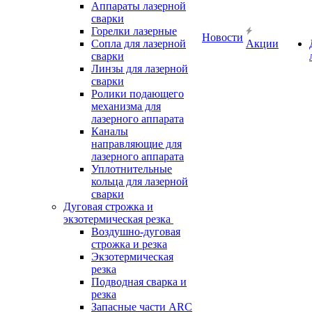
Аппараты лазерной
сварки
Горелки лазерные
Новости
Сопла для лазерной
Акции
сварки
Линзы для лазерной
сварки
Ролики подающего
механизма для
лазерного аппарата
Каналы
направляющие для
лазерного аппарата
Уплотнительные
кольца для лазерной
сварки
Дуговая строжка и
экзотермическая резка
Воздушно-дуговая
строжка и резка
Экзотермическая
резка
Подводная сварка и
резка
Запасные части ARC