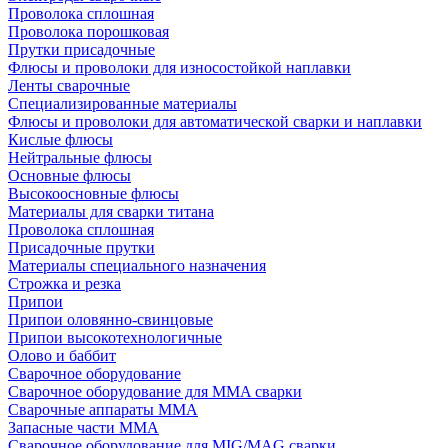
Проволока сплошная
Проволока порошковая
Прутки присадочные
Флюсы и проволоки для износостойкой наплавки
Ленты сварочные
Специализированные материалы
Флюсы и проволоки для автоматической сварки и наплавки
Кислые флюсы
Нейтральные флюсы
Основные флюсы
Высокоосновные флюсы
Материалы для сварки титана
Проволока сплошная
Присадочные прутки
Материалы специального назначения
Строжка и резка
Припои
Припои оловянно-свинцовые
Припои высокотехнологичные
Олово и баббит
Сварочное оборудование
Сварочное оборудование для MMA сварки
Сварочные аппараты MMA
Запасные части MMA
Сварочное оборудование для MIG/MAG сварки